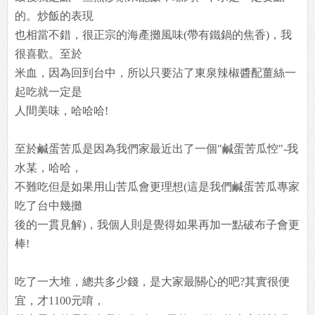
的。炒飯的表現
也相當不錯，很正宗的海產攤風味(帶有鐵鍋的焦香)，我
很喜歡。至於
米血，因為回到台中，所以只要沾了東泉辣椒醬配薑絲一
起吃就一定是
人間美味，哈哈哈!
至於鹹蛋苦瓜是因為我們家最近出了一個"鹹蛋苦瓜悾"-我
水某，哈哈，
不難吃但是如果用山苦瓜會更理想(這是我們鹹蛋苦瓜專家
吃了台中幾攤
後的一貫見解)，我個人則是覺得如果再加一點破布子會更
棒!
吃了一大堆，總共多少錢，是大家最關心的吧?其實很便
宜，才1100元唷，