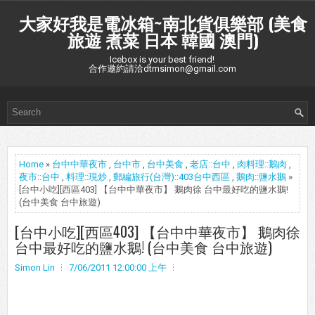
大家好我是電冰箱~南北貨俱樂部 (美食
旅遊 煮菜 日本 韓國 澳門)
Icebox is your best friend!
合作邀約請洽dtmsimon@gmail.com
Home
»
台中中華夜市
,
台中市
,
台中美食
,
老店::台中
,
肉料理::鵝肉
,
夜市::台中
,
料理::現炒
,
郵編旅行(台灣)::403台中西區
,
鵝肉::鹽水鵝
»
[台中小吃][西區403] 【台中中華夜市】 鵝肉徐 台中最好吃的鹽水鵝!
(台中美食 台中旅遊)
[台中小吃][西區403] 【台中中華夜市】 鵝肉徐
台中最好吃的鹽水鵝! (台中美食 台中旅遊)
Simon Lin
7/06/2011 12:00:00 上午