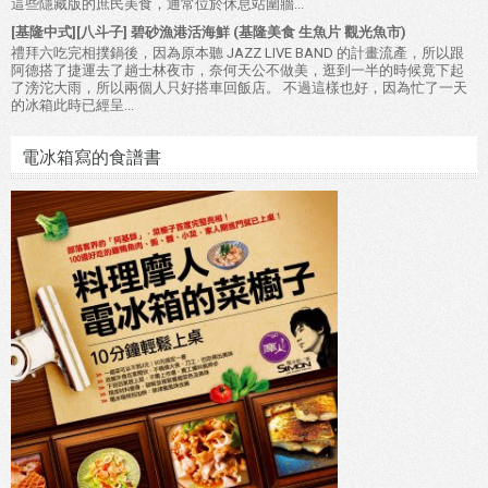
這些隱藏版的庶民美食，通常位於休息站圍牆...
[基隆中式][八斗子] 碧砂漁港活海鮮 (基隆美食 生魚片 觀光魚市)
禮拜六吃完相撲鍋後，因為原本聽 JAZZ LIVE BAND 的計畫流產，所以跟
阿德搭了捷運去了趟士林夜市，奈何天公不做美，逛到一半的時候竟下起
了滂沱大雨，所以兩個人只好搭車回飯店。 不過這樣也好，因為忙了一天
的冰箱此時已經呈...
電冰箱寫的食譜書