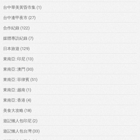
台中華美黃昏市集
(1)
台中逢甲夜市
(27)
合作紀錄
(122)
媒體專訪紀錄
(7)
日本旅遊
(129)
東南亞::印尼
(13)
東南亞::澳門
(30)
東南亞::菲律賓
(51)
東南亞::越南
(1)
東南亞::香港
(4)
美食大攻略
(18)
遊記懶人包印尼
(2)
遊記懶人包台灣
(33)