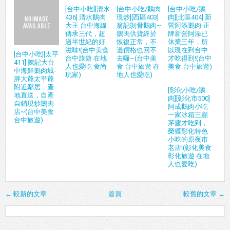
[台中小吃][清水
[台中小吃/鵝肉
[台中小吃/鵝
436] 清水鵝肉
現炒][西區403]
肉][北區404] 新
大王 台中海線
翁記剝骨鵝肉~
營阿添鵝肉-正
傳承三代，超
鵝肉供貨終於
牌新營阿添已
過半世紀的好
恢復正常，不
休業三年，所
滋味!(台中美食
過價格也回不
以現在到台中
[台中小吃][太平
台中旅遊 在地
去囉~(台中美
才吃得到!(台中
411] 陳記大台
人也愛吃 食尚
食 台中旅遊 在
美食 台中旅遊)
中海鮮鵝肉城-
玩家)
地人也愛吃)
胖大爺太平爺
附近鄰居，產
[彰化小吃/鵝
地直送，自產
肉][彰化市500]
自銷現炒鵝肉
阿成鵝肉小吃-
店~(台中美食
一家冰箱三顧
台中旅遊)
茅廬才吃到，
榮獲彰化特色
小吃的原夜市
老店!(彰化美食
彰化旅遊 在地
人也愛吃)
← 較新的文章
首頁
較舊的文章 →