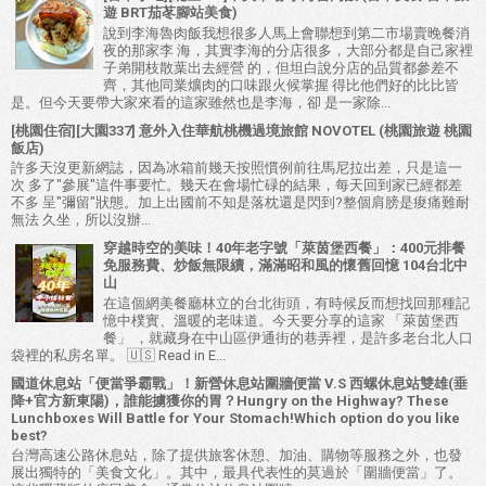
遊 BRT茄苳腳站美食)
說到李海魯肉飯我想很多人馬上會聯想到第二市場賣晚餐消
夜的那家李 海，其實李海的分店很多，大部分都是自己家裡
子弟開枝散葉出去經營 的，但坦白說分店的品質都參差不
齊，其他同業爌肉的口味跟火候掌握 得比他們好的比比皆
是。但今天要帶大家來看的這家雖然也是李海，卻 是一家除...
[桃園住宿][大園337] 意外入住華航桃機過境旅館 NOVOTEL (桃園旅遊 桃園
飯店)
許多天沒更新網誌，因為冰箱前幾天按照慣例前往馬尼拉出差，只是這一
次 多了"參展"這件事要忙。幾天在會場忙碌的結果，每天回到家已經都差
不多 呈"彌留"狀態。加上出國前不知是落枕還是閃到?整個肩膀是痠痛難耐
無法 久坐，所以沒辦...
穿越時空的美味！40年老字號「萊茵堡西餐」：400元排餐
免服務費、炒飯無限續，滿滿昭和風的懷舊回憶 104台北中
山
在這個網美餐廳林立的台北街頭，有時候反而想找回那種記
憶中樸實、溫暖的老味道。今天要分享的這家 「萊茵堡西
餐」 ，就藏身在中山區伊通街的巷弄裡，是許多老台北人口
袋裡的私房名單。 🇺🇸 Read in E...
國道休息站「便當爭霸戰」！新營休息站圍牆便當 V.S 西螺休息站雙雄(垂
降+官方新東陽)，誰能擄獲你的胃？Hungry on the Highway? These
Lunchboxes Will Battle for Your Stomach!Which option do you like
best?
台灣高速公路休息站，除了提供旅客休憩、加油、購物等服務之外，也發
展出獨特的「美食文化」。其中，最具代表性的莫過於「圍牆便當」了。