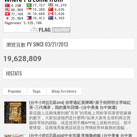
瀏覽頁數 PV SINCE 03/27/2013
19,628,809
HISTATS
Popular
Tags
Blog Archives
[台中小吃][北區404] 你寄過紅茶牌嗎?原子街阿明古早味紅
茶-三代傳承，我的童年回憶~(台中美食 台中旅遊)
看這牆上這兩塊擦到都"見骨"的黑板上用粉筆寫著密密麻麻
的數字，大家知道牠們是什麼嗎?如果大家有去便利商店買
咖啡寄杯的經驗，或是使用手機APP做上述動作的話，那不
要懷疑，這兩塊黑板應該就是台灣傳統寄杯服務的濫觴....
[台中小吃][北區404]中央市場 李海魯肉飯 (台中美食 台中旅