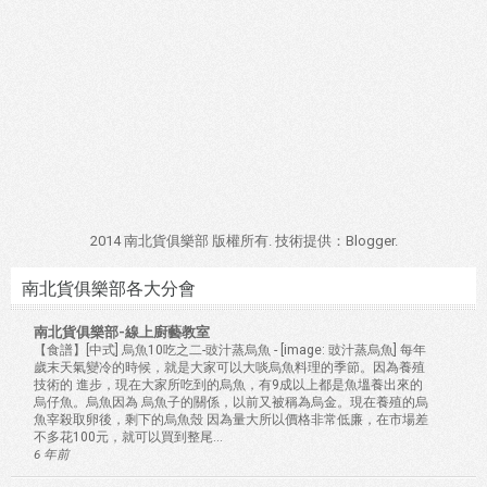
2014 南北貨俱樂部 版權所有. 技術提供：
Blogger
.
南北貨俱樂部各大分會
南北貨俱樂部-線上廚藝教室
【食譜】[中式] 烏魚10吃之二-豉汁蒸烏魚
-
[image: 豉汁蒸烏魚] 每年
歲末天氣變冷的時候，就是大家可以大啖烏魚料理的季節。因為養殖
技術的 進步，現在大家所吃到的烏魚，有9成以上都是魚塭養出來的
烏仔魚。烏魚因為 烏魚子的關係，以前又被稱為烏金。現在養殖的烏
魚宰殺取卵後，剩下的烏魚殼 因為量大所以價格非常低廉，在市場差
不多花100元，就可以買到整尾...
6 年前