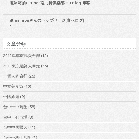
電冰箱的U Blog-南北貨俱樂部 –U Blog 博客
-
dtmsimonさんのトップページ[食べログ]
-
文章分類
2013單車環島愛台灣
(12)
2013東京迷路大暴走
(25)
一個人的旅行
(25)
中友美食街
(10)
中國旅遊
(9)
台中一中商圈
(58)
台中一心市場
(8)
台中中國醫大
(41)
台中中科生活圈
(2)