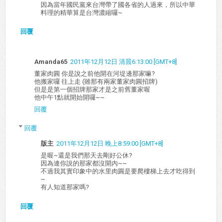
因為當年國民黨來台灣帶了國各省的人過來，所以中華
料理的精華算是台灣濃縮囉~
回覆
Amanda65
2011年12月12日 清晨6:13:00 [GMT+8]
董家肉圓 你是說之前他開在河堤邊那家嘛?
他搬家囉 往上走 (雖那有兩家董家肉圓招牌)
但是是第一個招牌那家才是之前舊董家喔
他中午1點就開始開囉~~
回覆
回覆
版主
2011年12月12日 晚上8:59:00 [GMT+8]
是喔~還是我們那天去剛好公休?
因為連你說的那家都沒開內~~
不過我其實印象中的水里肉圓是要爬樓梯上去才吃得到
~
有人知道那家嗎?
回覆