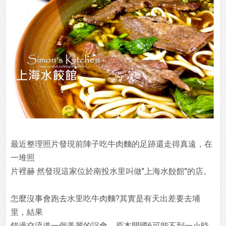
最近整理照片發現前陣子吃牛肉麵的足跡還走得真遠，在
一堆照
片裡赫 然發現這家位於南投水里叫做"上海水餃館"的店。
怎麼沒事會跑去水里吃牛肉麵?其實是有天出差要去埔
里，結果
錯過交流道一個美麗的誤會。原本開國6可能不到一小時