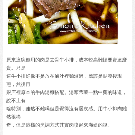
原來這碗麵用的肉是去骨牛小排，成本較高難怪要賣這麼
貴。只是
這牛小排好像不是放在滷汁裡麵滷過，應該是點餐後現
煎，然後再
跟店裡原本的牛肉湯麵搭配。湯頭帶著一點中藥的味道，
說不上有
啥特別，雖然不難喝但是覺得沒有層次感。用牛小排肉雖
然很稀
奇，但是這樣的烹調方式其實肉咬起來滿硬的說。