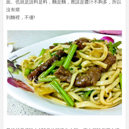
面。也就是說料是料，麵是麵，應該是醬汁不夠多，所以
沒有煨
到麵裡，不優!