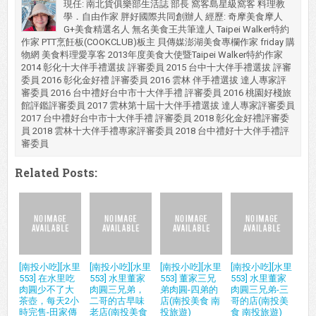
現任: 南北貨俱樂部生活誌 部長 窩客島星級窩客 料理教
學．自由作家 胖好國際共同創辦人 經歷: 奇摩美食摩人
G+美食精選名人 無名美食王共筆達人 Taipei Walker特約
作家 PTT烹飪板(COOKCLUB)板主 貝傳媒澎湖美食專欄作家 friday 購
物網 美食料理愛享客 2013年度美食大使暨Taipei Walker特約作家
2014 彰化十大伴手禮選拔 評審委員 2015 台中十大伴手禮選拔 評審
委員 2016 彰化金好禮 評審委員 2016 雲林 伴手禮選拔 達人專家評
審委員 2016 台中禮好台中市十大伴手禮 評審委員 2016 桃園好棧旅
館評鑑評審委員 2017 雲林第十屆十大伴手禮選拔 達人專家評審委員
2017 台中禮好台中市十大伴手禮 評審委員 2018 彰化金好禮評審委
員 2018 雲林十大伴手禮專家評審委員 2018 台中禮好十大伴手禮評
審委員
Related Posts:
[南投小吃][水里
[南投小吃][水里
[南投小吃][水里
[南投小吃][水里
553] 在水里吃
553] 水里董家
553] 董家三兄
553] 水里董家
肉圓少不了大
肉圓三兄弟，
弟肉圓-四弟的
肉圓三兄弟-三
茶壺，每天2小
二哥的古早味
店(南投美食 南
哥的店(南投美
時完售-田家傳
老店(南投美食
投旅遊)
食 南投旅遊)