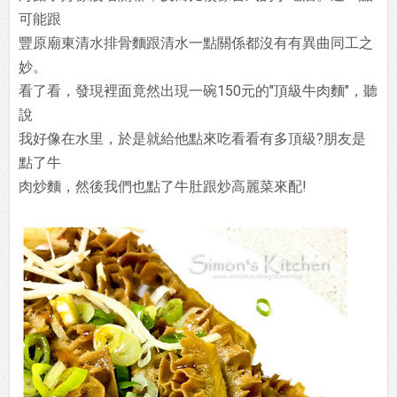
可能跟
豐原廟東清水排骨麵跟清水一點關係都沒有有異曲同工之
妙。
看了看，發現裡面竟然出現一碗150元的"頂級牛肉麵"，聽
說
我好像在水里，於是就給他點來吃看看有多頂級?朋友是
點了牛
肉炒麵，然後我們也點了牛肚跟炒高麗菜來配!