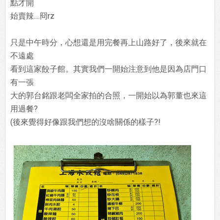
點才開
始賣辣....冏rz
只是中午時分，心想還是用完餐再上山路好了，後來就在
不遠處
看到這家餃子館。其實我們一開始注意到他是因為店門口
有一張
大的郭台銘跟老闆全家拍的合照，一開始以為郭董也來這
用過餐?
(後來覺得好像跟我們想的沒啥關係的樣子?!