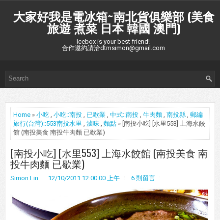
大家好我是電冰箱~南北貨俱樂部 (美食
旅遊 煮菜 日本 韓國 澳門)
Icebox is your best friend!
合作邀約請洽dtmsimon@gmail.com
Home
»
小吃
,
小吃::南投
,
已歇業
,
中式::南投
,
牛肉麵
,
南投縣
,
郵編
旅行(台灣)::553南投水里
,
滷味
,
麵點
» [南投小吃] [水里553] 上海水餃
館 (南投美食 南投牛肉麵 已歇業)
[南投小吃] [水里553] 上海水餃館 (南投美食 南
投牛肉麵 已歇業)
Simon Lin
12/10/2011 12:00:00 上午
6 則留言