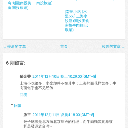
奇肉圓(南投美
南投旅遊)
食 南投旅遊)
[南投小吃] [水
里553] 上海水
餃館 (南投美食
南投牛肉麵 已
歇業)
← 較新的文章
首頁
較舊的文章 →
6 則留言:
郁金香
2011年12月10日 晚上10:29:00 [GMT+8]
上海小吃很多，水饺却并不在其中；上海的面花样繁多，牛
肉面似乎也不见经传
回覆
回覆
版主
2011年12月11日 凌晨4:18:00 [GMT+8]
餃子應該是北方向北京那邊的料理，而牛肉麵其實應該
算是發源於台灣~