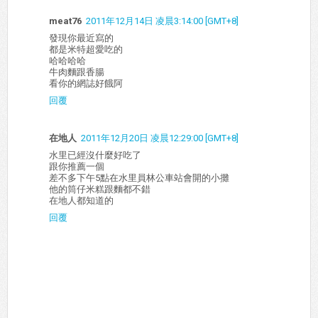
meat76
2011年12月14日 凌晨3:14:00 [GMT+8]
發現你最近寫的
都是米特超愛吃的
哈哈哈哈
牛肉麵跟香腸
看你的網誌好餓阿
回覆
在地人
2011年12月20日 凌晨12:29:00 [GMT+8]
水里已經沒什麼好吃了
跟你推薦一個
差不多下午5點在水里員林公車站會開的小攤
他的筒仔米糕跟麵都不錯
在地人都知道的
回覆