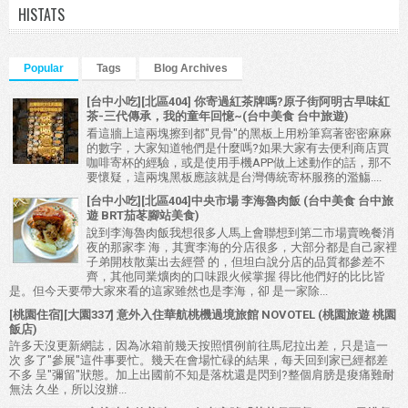
HISTATS
Popular
Tags
Blog Archives
[台中小吃][北區404] 你寄過紅茶牌嗎?原子街阿明古早味紅
茶-三代傳承，我的童年回憶~(台中美食 台中旅遊)
看這牆上這兩塊擦到都"見骨"的黑板上用粉筆寫著密密麻麻
的數字，大家知道牠們是什麼嗎?如果大家有去便利商店買
咖啡寄杯的經驗，或是使用手機APP做上述動作的話，那不
要懷疑，這兩塊黑板應該就是台灣傳統寄杯服務的濫觴....
[台中小吃][北區404]中央市場 李海魯肉飯 (台中美食 台中旅
遊 BRT茄苳腳站美食)
說到李海魯肉飯我想很多人馬上會聯想到第二市場賣晚餐消
夜的那家李 海，其實李海的分店很多，大部分都是自己家裡
子弟開枝散葉出去經營 的，但坦白說分店的品質都參差不
齊，其他同業爌肉的口味跟火候掌握 得比他們好的比比皆
是。但今天要帶大家來看的這家雖然也是李海，卻 是一家除...
[桃園住宿][大園337] 意外入住華航桃機過境旅館 NOVOTEL (桃園旅遊 桃園
飯店)
許多天沒更新網誌，因為冰箱前幾天按照慣例前往馬尼拉出差，只是這一
次 多了"參展"這件事要忙。幾天在會場忙碌的結果，每天回到家已經都差
不多 呈"彌留"狀態。加上出國前不知是落枕還是閃到?整個肩膀是痠痛難耐
無法 久坐，所以沒辦...