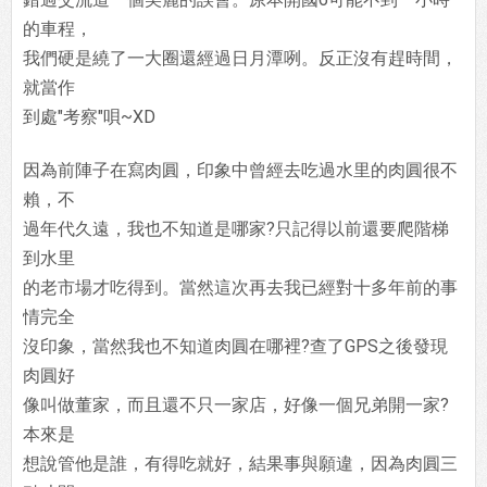
的車程，
我們硬是繞了一大圈還經過日月潭咧。反正沒有趕時間，
就當作
到處"考察"唄~XD
因為前陣子在寫肉圓，印象中曾經去吃過水里的肉圓很不
賴，不
過年代久遠，我也不知道是哪家?只記得以前還要爬階梯
到水里
的老市場才吃得到。當然這次再去我已經對十多年前的事
情完全
沒印象，當然我也不知道肉圓在哪裡?查了GPS之後發現
肉圓好
像叫做董家，而且還不只一家店，好像一個兄弟開一家?
本來是
想說管他是誰，有得吃就好，結果事與願違，因為肉圓三