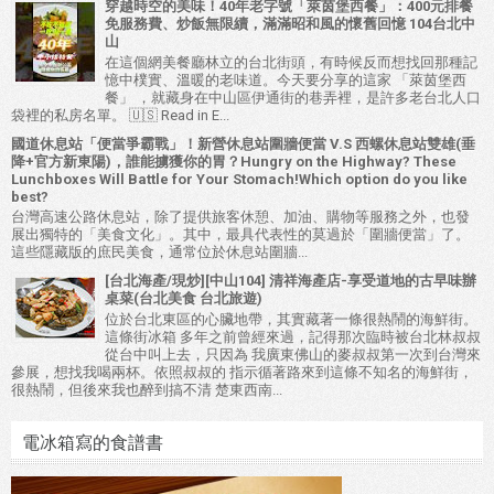
穿越時空的美味！40年老字號「萊茵堡西餐」：400元排餐
免服務費、炒飯無限續，滿滿昭和風的懷舊回憶 104台北中
山
在這個網美餐廳林立的台北街頭，有時候反而想找回那種記
憶中樸實、溫暖的老味道。今天要分享的這家 「萊茵堡西
餐」 ，就藏身在中山區伊通街的巷弄裡，是許多老台北人口
袋裡的私房名單。 🇺🇸 Read in E...
國道休息站「便當爭霸戰」！新營休息站圍牆便當 V.S 西螺休息站雙雄(垂
降+官方新東陽)，誰能擄獲你的胃？Hungry on the Highway? These
Lunchboxes Will Battle for Your Stomach!Which option do you like
best?
台灣高速公路休息站，除了提供旅客休憩、加油、購物等服務之外，也發
展出獨特的「美食文化」。其中，最具代表性的莫過於「圍牆便當」了。
這些隱藏版的庶民美食，通常位於休息站圍牆...
[台北海產/現炒][中山104] 清祥海產店-享受道地的古早味辦
桌菜(台北美食 台北旅遊)
位於台北東區的心臟地帶，其實藏著一條很熱鬧的海鮮街。
這條街冰箱 多年之前曾經來過，記得那次臨時被台北林叔叔
從台中叫上去，只因為 我廣東佛山的麥叔叔第一次到台灣來
參展，想找我喝兩杯。依照叔叔的 指示循著路來到這條不知名的海鮮街，
很熱鬧，但後來我也醉到搞不清 楚東西南...
電冰箱寫的食譜書