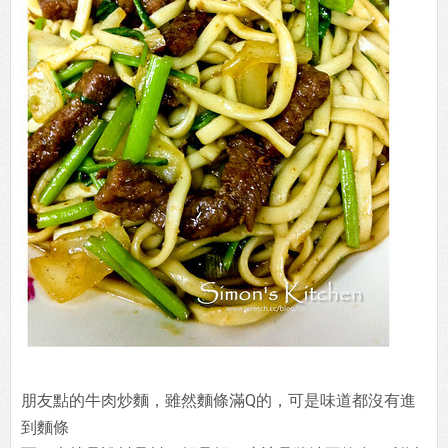
朋友點的牛肉炒麵，雖然麵條滿Q的，可是味道都沒有進
到麵條