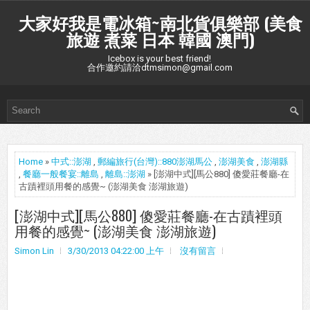
大家好我是電冰箱~南北貨俱樂部 (美食
旅遊 煮菜 日本 韓國 澳門)
Icebox is your best friend!
合作邀約請洽dtmsimon@gmail.com
Home
»
中式::澎湖
,
郵編旅行(台灣)::880澎湖馬公
,
澎湖美食
,
澎湖縣
,
餐廳一般餐宴::離島
,
離島::澎湖
» [澎湖中式][馬公880] 傻愛莊餐廳-在
古蹟裡頭用餐的感覺~ (澎湖美食 澎湖旅遊)
[澎湖中式][馬公880] 傻愛莊餐廳-在古蹟裡頭
用餐的感覺~ (澎湖美食 澎湖旅遊)
Simon Lin
3/30/2013 04:22:00 上午
沒有留言