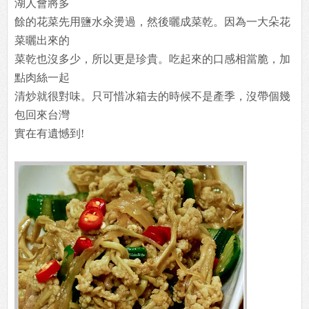
湖人會將多
餘的花菜先用鹽水汆燙過，然後曬成菜乾。因為一大朵花
菜曬出來的
菜乾也沒多少，所以更是珍貴。吃起來的口感相當脆，加
點肉絲一起
清炒就很對味。只可惜冰箱去的時候不是產季，沒帶個幾
包回來台灣
實在有遺憾到!