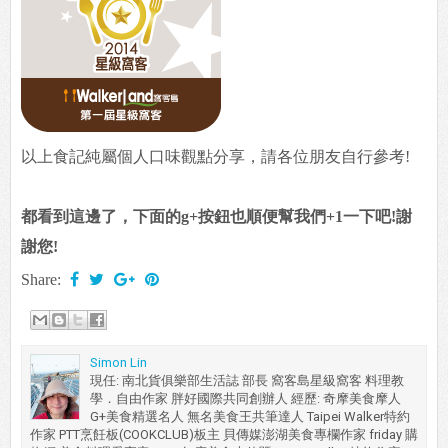
以上食記純屬個人口味觀點分享，請各位朋友自行參考!
都看到這邊了，下面的g+按鈕也順便幫我們+1一下吧!謝
謝您!
Share:
Simon Lin
現任: 南北貨俱樂部生活誌 部長 窩客島星級窩客 料理教
學．自由作家 胖好國際共同創辦人 經歷: 奇摩美食摩人
G+美食精選名人 無名美食王共筆達人 Taipei Walker特約
作家 PTT烹飪板(COOKCLUB)板主 貝傳媒澎湖美食專欄作家 friday 購