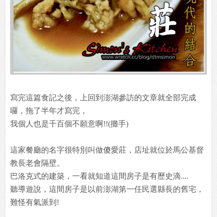
寫完這篇食記之後，上回到澎湖參訪的文章就全部完成
囉，拖了半年才寫完，
我個人也是千百個不願意啊!!(攤手)
這家餐廳的名字很特別叫做傻愛莊，店址就位於馬公基督
教長老會隔壁。
巴洛克式的建築，一看就知道這間房子是有歷史滴....
聽導遊說，這間房子是以前澎湖第一任民選縣長的舊宅，
難怪有氣派到!