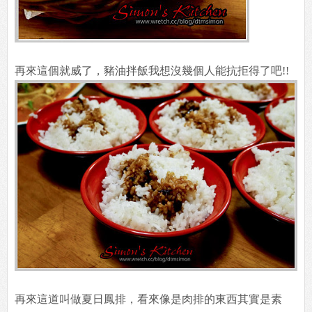
再來這個就威了，豬油拌飯我想沒幾個人能抗拒得了吧!!
再來這道叫做夏日鳳排，看來像是肉排的東西其實是素