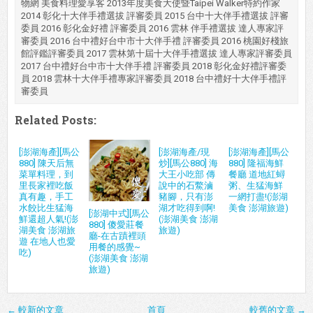
物網 美食料理愛享客 2013年度美食大使暨Taipei Walker特約作家
2014 彰化十大伴手禮選拔 評審委員 2015 台中十大伴手禮選拔 評審
委員 2016 彰化金好禮 評審委員 2016 雲林 伴手禮選拔 達人專家評
審委員 2016 台中禮好台中市十大伴手禮 評審委員 2016 桃園好棧旅
館評鑑評審委員 2017 雲林第十屆十大伴手禮選拔 達人專家評審委員
2017 台中禮好台中市十大伴手禮 評審委員 2018 彰化金好禮評審委
員 2018 雲林十大伴手禮專家評審委員 2018 台中禮好十大伴手禮評
審委員
Related Posts:
[澎湖海產][馬公
[澎湖海產/現
[澎湖海產][馬公
880] 陳天后無
炒][馬公880] 海
880] 隆福海鮮
菜單料理，到
大王小吃部 傳
餐廳 道地紅蟳
里長家裡吃飯
說中的石鱉滷
粥、生猛海鮮
真有趣，手工
豬腳，只有澎
一網打盡!(澎湖
水餃比生猛海
湖才吃得到啊!
美食 澎湖旅遊)
[澎湖中式][馬公
鮮還超人氣!(澎
(澎湖美食 澎湖
880] 傻愛莊餐
湖美食 澎湖旅
旅遊)
廳-在古蹟裡頭
遊 在地人也愛
用餐的感覺~
吃)
(澎湖美食 澎湖
旅遊)
← 較新的文章
首頁
較舊的文章 →