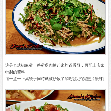
這是泰式椒麻雞，將雞腿肉捲起來炸得香酥，再配上店家
特製的醬料，
這一盤一上桌幾乎同時就被秒殺了!(我是說拍完照片後辣)