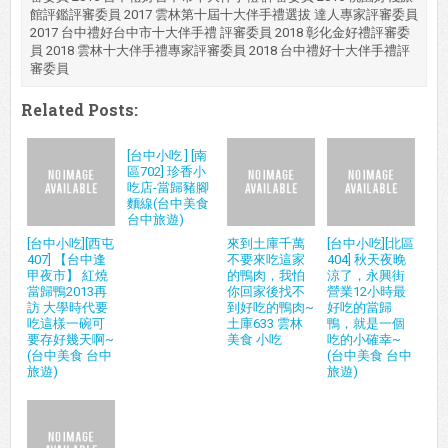
館評鑑評審委員 2017 雲林第十屆十大伴手禮選拔 達人專家評審委員
2017 台中禮好台中市十大伴手禮 評審委員 2018 彰化金好禮評審委
員 2018 雲林十大伴手禮專家評審委員 2018 台中禮好十大伴手禮評
審委員
Related Posts:
[台中小吃 ] [南
區702] 珍香小
吃店-當歸豬腳
麵線(台中美食
台中旅遊)
[台中小吃][西屯
來到土庫千萬
[台中小吃][北區
407] 【台中逢
不要來吃這家
404] 秋天夜晚
甲夜市】 紅燒
的鴨肉，我怕
涼了，永興街
當歸鴨2013再
你回家後找不
營業12小時最
訪 大學時代要
到好吃的鴨肉~
好吃的當歸
吃這樣一碗可
土庫633 雲林
鴨，就是一個
要存好幾天啊~
美食 小吃
吃的小確幸~
(台中美食 台中
(台中美食 台中
旅遊)
旅遊)