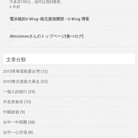
不多花100元，就可以買到整尾...
6 年前
電冰箱的U Blog-南北貨俱樂部 –U Blog 博客
-
dtmsimonさんのトップページ[食べログ]
-
文章分類
2013單車環島愛台灣
(12)
2013東京迷路大暴走
(25)
一個人的旅行
(25)
中友美食街
(10)
中國旅遊
(9)
台中一中商圈
(58)
台中一心市場
(8)