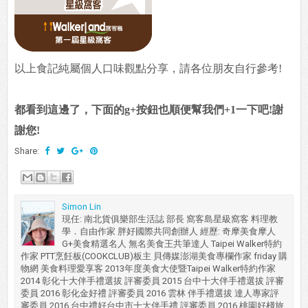
以上食記純屬個人口味觀點分享，請各位朋友自行參考!
都看到這邊了，下面的g+按鈕也順便幫我們+1一下吧!謝
謝您!
Share:
Simon Lin
現任: 南北貨俱樂部生活誌 部長 窩客島星級窩客 料理教
學．自由作家 胖好國際共同創辦人 經歷: 奇摩美食摩人
G+美食精選名人 無名美食王共筆達人 Taipei Walker特約
作家 PTT烹飪板(COOKCLUB)板主 貝傳媒澎湖美食專欄作家 friday 購
物網 美食料理愛享客 2013年度美食大使暨Taipei Walker特約作家
2014 彰化十大伴手禮選拔 評審委員 2015 台中十大伴手禮選拔 評審
委員 2016 彰化金好禮 評審委員 2016 雲林 伴手禮選拔 達人專家評
審委員 2016 台中禮好台中市十大伴手禮 評審委員 2016 桃園好棧旅