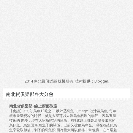
2014 南北貨俱樂部 版權所有. 技術提供：
Blogger
.
南北貨俱樂部各大分會
南北貨俱樂部-線上廚藝教室
【食譜】[中式] 烏魚10吃之二-豉汁蒸烏魚
-
[image: 豉汁蒸烏魚] 每年
歲末天氣變冷的時候，就是大家可以大啖烏魚料理的季節。因為養殖
技術的 進步，現在大家所吃到的烏魚，有9成以上都是魚塭養出來的
烏仔魚。烏魚因為 烏魚子的關係，以前又被稱為烏金。現在養殖的烏
魚宰殺取卵後，剩下的烏魚殼 因為量大所以價格非常低廉，在市場差