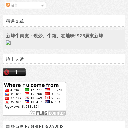
留言
精選文章
新埤牛肉友：現炒、牛雜、在地味! 925屏東新埤
線上人數
瀏覽頁數 PV SINCE 03/27/2013