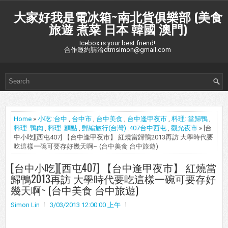
大家好我是電冰箱~南北貨俱樂部 (美食
旅遊 煮菜 日本 韓國 澳門)
Icebox is your best friend!
合作邀約請洽dtmsimon@gmail.com
Home
»
小吃::台中
,
台中市
,
台中美食
,
台中逢甲夜市
,
料理::當歸鴨
,
料理::鴨肉
,
料理::麵點
,
郵編旅行(台灣)::407台中西屯
,
觀光夜市
» [台
中小吃][西屯407] 【台中逢甲夜市】 紅燒當歸鴨2013再訪 大學時代要
吃這樣一碗可要存好幾天啊~ (台中美食 台中旅遊)
[台中小吃][西屯407] 【台中逢甲夜市】 紅燒當
歸鴨2013再訪 大學時代要吃這樣一碗可要存好
幾天啊~ (台中美食 台中旅遊)
Simon Lin
3/03/2013 12:00:00 上午