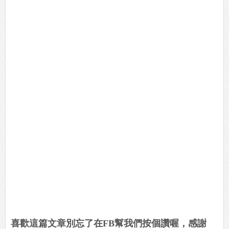
喜歡這篇文章別忘了在FB幫我們按個讚喔，感謝