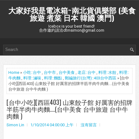
大家好我是電冰箱~南北貨俱樂部 (美食
旅遊 煮菜 日本 韓國 澳門)
Icebox is your best friend!
合作邀約請洽dtmsimon@gmail.com
Home
»
小吃::台中
,
台中市
,
台中美食
,
老店::台中
,
料理::水餃
,
料理::
牛肉麵
,
料理::滷味
,
料理::麵點
,
郵編旅行(台灣)::403台中西區
» [台中
小吃][西區403] 山東餃子館 好厲害的招牌半筋半肉牛肉麵....(台中美食
台中旅遊 台中牛肉麵 )
[台中小吃][西區403] 山東餃子館 好厲害的招牌
半筋半肉牛肉麵....(台中美食 台中旅遊 台中牛
肉麵 )
Simon Lin
1/10/2014 04:00:00 上午
沒有留言