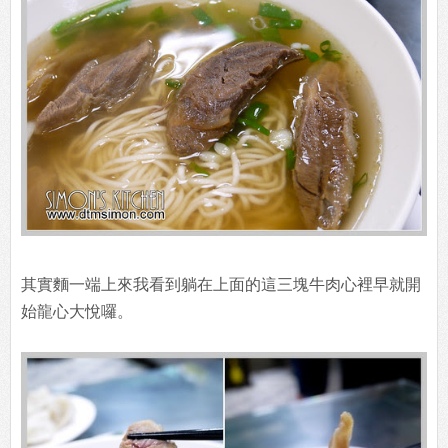
其實麵一端上來我看到躺在上面的這三塊牛肉心裡早就開
始龍心大悅囉。