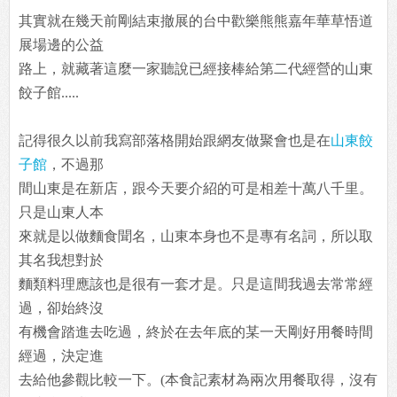
其實就在幾天前剛結束撤展的台中歡樂熊熊嘉年華草悟道
展場邊的公益
路上，就藏著這麼一家聽說已經接棒給第二代經營的山東
餃子館.....
記得很久以前我寫部落格開始跟網友做聚會也是在
山東餃
子館
，不過那
間山東是在新店，跟今天要介紹的可是相差十萬八千里。
只是山東人本
來就是以做麵食聞名，山東本身也不是專有名詞，所以取
其名我想對於
麵類料理應該也是很有一套才是。只是這間我過去常常經
過，卻始終沒
有機會踏進去吃過，終於在去年底的某一天剛好用餐時間
經過，決定進
去給他參觀比較一下。(本食記素材為兩次用餐取得，沒有