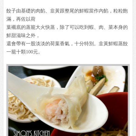
餃子由基礎的肉餡、韭黃跟整尾的鮮蝦當作內餡，粒粒飽
滿，再佐以荷
葉襯底的蒸籠大火快蒸，除了可以吃到蝦、肉、菜本身的
鮮甜滋味之外，
還會帶有一股淡淡的荷葉香氣，十分特別。韭黃鮮蝦蒸餃
一籠十顆100元。