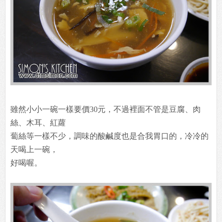
雖然小小一碗一樣要價30元，不過裡面不管是豆腐、肉
絲、木耳、紅蘿
蔔絲等一樣不少，調味的酸鹹度也是合我胃口的，冷冷的
天喝上一碗，
好喝喔。