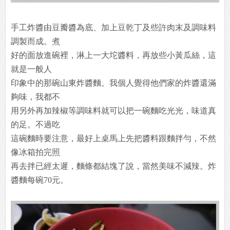
手工炸醬由豆瓣醬為底、加上豆乾丁及些許肉末及調味料
調製而成。煮
好的面放進碗裡，淋上一大坨醬料，再放些小黃瓜絲，這
就是一般人
印象中的那碗山東炸醬麵。我個人覺得他們家的炸醬還滿
夠味，我都不
用另外再加辣椒等調味料就可以把一碗麵吃光光，味道真
的足。不過吃
這碗麵時要注意，最好上桌馬上先把醬料跟麵拌勻，不然
像冰箱拍完照
再去拌已經太遲，麵條都結塊了說，當然美味不減辣。炸
醬麵每碗70元。