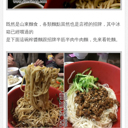
既然是山東麵食，各類麵點當然也是店裡的招牌，其中冰
箱已經嚐過的
是下面這碗榨醬麵跟招牌半筋半肉牛肉麵，先來看乾麵。