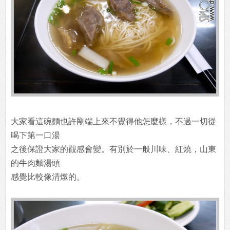
大家看這碗麵也許剛端上來不覺得他怎麼樣，不過一切從
喝下第一口湯
之後保證大家的觀感會變。有別於一般川味、紅燒，山東
的牛肉麵湯頭
感覺比較像清燉的。