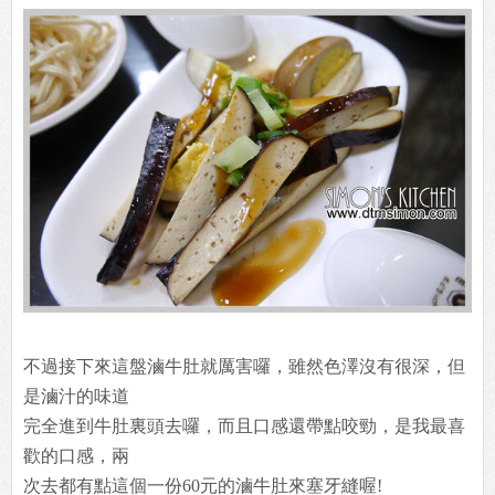
不過接下來這盤滷牛肚就厲害囉，雖然色澤沒有很深，但
是滷汁的味道
完全進到牛肚裏頭去囉，而且口感還帶點咬勁，是我最喜
歡的口感，兩
次去都有點這個一份60元的滷牛肚來塞牙縫喔!