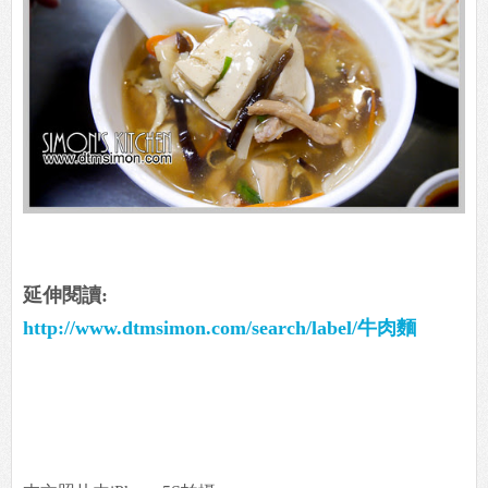
延伸閱讀:
http://www.dtmsimon.com/search/label/牛肉麵