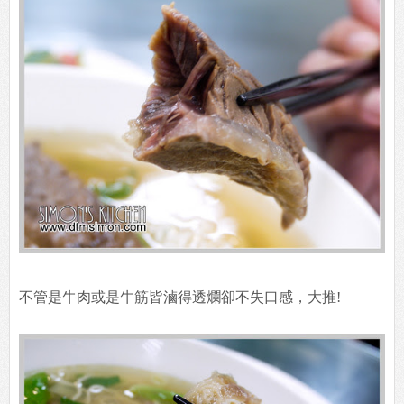
不管是牛肉或是牛筋皆滷得透爛卻不失口感，大推!