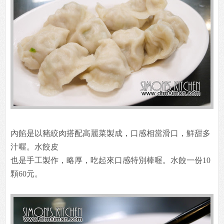
內餡是以豬絞肉搭配高麗菜製成，口感相當滑口，鮮甜多
汁喔。水餃皮
也是手工製作，略厚，吃起來口感特別棒喔。水餃一份10
顆60元。