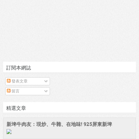
訂閱本網誌
發表文章
留言
精選文章
新埤牛肉友：現炒、牛雜、在地味! 925屏東新埤