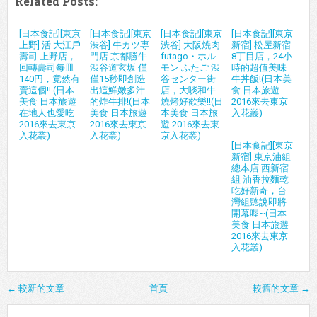
Related Posts:
[日本食記][東京
[日本食記][東京
[日本食記][東京
[日本食記][東京
上野] 活 大江戶
渋谷] 牛カツ専
渋谷] 大阪焼肉
新宿] 松屋新宿
壽司 上野店，
門店 京都勝牛
futago・ホル
8丁目店，24小
回轉壽司每皿
渋谷道玄坂 僅
モン ふたご 渋
時的超值美味
140円，竟然有
僅15秒即創造
谷センター街
牛丼飯!(日本美
賣這個!!.(日本
出這鮮嫩多汁
店，大啖和牛
食 日本旅遊
美食 日本旅遊
的炸牛排!(日本
燒烤好歡樂!!(日
2016來去東京
在地人也愛吃
美食 日本旅遊
本美食 日本旅
入花叢)
2016來去東京
2016來去東京
遊 2016來去東
入花叢)
入花叢)
京入花叢)
[日本食記][東京
新宿] 東京油組
總本店 西新宿
組 油香拉麵乾
吃好新奇，台
灣組聽說即將
開幕喔~(日本
美食 日本旅遊
2016來去東京
入花叢)
← 較新的文章
首頁
較舊的文章 →