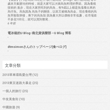
歲末天氣變冷的時候，就是大家可以大啖烏魚料理的季節。因為養殖
技術的 進步，現在大家所吃到的烏魚，有9成以上都是魚塭養出來的
烏仔魚。烏魚因為 烏魚子的關係，以前又被稱為烏金。現在養殖的烏
魚宰殺取卵後，剩下的烏魚殼 因為量大所以價格非常低廉，在市場差
不多花100元，就可以買到整尾...
6 年前
電冰箱的U Blog-南北貨俱樂部 –U Blog 博客
-
dtmsimonさんのトップページ[食べログ]
-
文章分類
2013單車環島愛台灣
(12)
2013東京迷路大暴走
(25)
一個人的旅行
(25)
中友美食街
(10)
中國旅遊
(9)