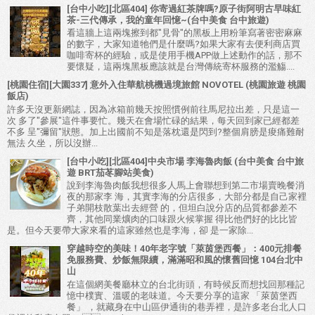
[台中小吃][北區404] 你寄過紅茶牌嗎?原子街阿明古早味紅
茶-三代傳承，我的童年回憶~(台中美食 台中旅遊)
看這牆上這兩塊擦到都"見骨"的黑板上用粉筆寫著密密麻麻
的數字，大家知道牠們是什麼嗎?如果大家有去便利商店買
咖啡寄杯的經驗，或是使用手機APP做上述動作的話，那不
要懷疑，這兩塊黑板應該就是台灣傳統寄杯服務的濫觴....
[桃園住宿][大園337] 意外入住華航桃機過境旅館 NOVOTEL (桃園旅遊 桃園
飯店)
許多天沒更新網誌，因為冰箱前幾天按照慣例前往馬尼拉出差，只是這一
次 多了"參展"這件事要忙。幾天在會場忙碌的結果，每天回到家已經都差
不多 呈"彌留"狀態。加上出國前不知是落枕還是閃到?整個肩膀是痠痛難耐
無法 久坐，所以沒辦...
[台中小吃][北區404]中央市場 李海魯肉飯 (台中美食 台中旅
遊 BRT茄苳腳站美食)
說到李海魯肉飯我想很多人馬上會聯想到第二市場賣晚餐消
夜的那家李 海，其實李海的分店很多，大部分都是自己家裡
子弟開枝散葉出去經營 的，但坦白說分店的品質都參差不
齊，其他同業爌肉的口味跟火候掌握 得比他們好的比比皆
是。但今天要帶大家來看的這家雖然也是李海，卻 是一家除...
穿越時空的美味！40年老字號「萊茵堡西餐」：400元排餐
免服務費、炒飯無限續，滿滿昭和風的懷舊回憶 104台北中
山
在這個網美餐廳林立的台北街頭，有時候反而想找回那種記
憶中樸實、溫暖的老味道。今天要分享的這家 「萊茵堡西
餐」 ，就藏身在中山區伊通街的巷弄裡，是許多老台北人口