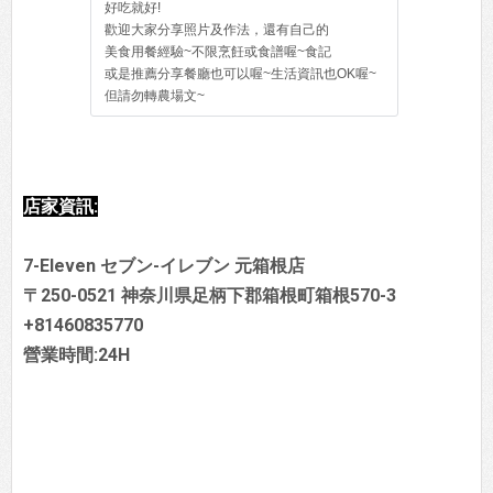
好吃就好!
歡迎大家分享照片及作法，還有自己的
美食用餐經驗~不限烹飪或食譜喔~食記
或是推薦分享餐廳也可以喔~生活資訊也OK喔~
但請勿轉農場文~
店家資訊:
7-Eleven セブン-イレブン 元箱根店
〒250-0521 神奈川県足柄下郡箱根町箱根570-3
+81460835770
營業時間:24H