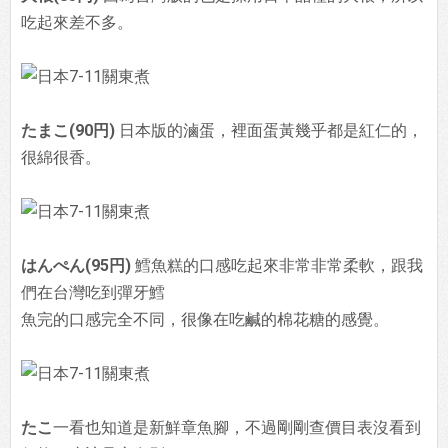
吃起來差不多。
たまこ(90円)
日本版的滷蛋，裡面蛋黃幾乎都是紅仁的，
很綿很香。
はんぺん(95円)
鱈魚糕的口感吃起來非常非常柔軟，跟我
們在台灣吃到彈牙鱈
魚完的口感完全不同，很像在吃鹹的棉花糖的感覺。
たこ
一看也知道是新鮮章魚腳，不過剛剛查價目表沒看到