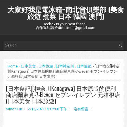
大家好我是電冰箱~南北貨俱樂部 (美食
旅遊 煮菜 日本 韓國 澳門)
Icebox is your best friend!
合作邀約請洽dtmsimon@gmail.com
Home
»
日本美食
,
日本旅遊
,
日本神奈川
,
日本連鎖
» [日本食記][神奈
川Kanagawa] 日本原版的便利商店關東煮-7-Eleven セブン-イレブン
元箱根店(日本美食 日本旅遊)
[日本食記][神奈川Kanagawa] 日本原版的便利
商店關東煮-7-Eleven セブン-イレブン 元箱根店
(日本美食 日本旅遊)
Simon Lin
2/15/2021 02:02:00 下午
沒有留言