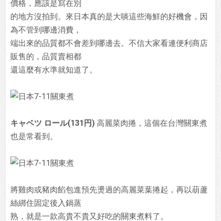
價格，應該是寫在別
的地方沒拍到。來日本真的是大啖這些海鮮的好機會，因
為不管到哪邊消費，
端出來的品質都不會差到哪邊去。不信大家看連便利商店
販售的，品質賣相都
還這麼有水準就知道了。
キャベツ ロール(131円)
高麗菜肉捲，這個在台灣關東煮
也是常看到。
將雞肉或豬肉餡包進預先燙過的高麗菜葉捲起，再以葫蘆
絲綁住固定後入鍋蒸
熟，就是一款高貴不貴又好吃的關東煮料了。