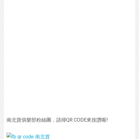
南北貨俱樂部粉絲團，請掃QR CODE來按讚喔!