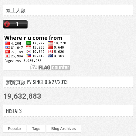
線上人數
瀏覽頁數 PV SINCE 03/27/2013
19,632,883
HISTATS
Popular
Tags
Blog Archives