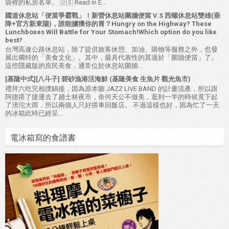
袋裡的私房名單。 🇺🇸 Read in E...
國道休息站「便當爭霸戰」！新營休息站圍牆便當 V.S 西螺休息站雙雄(垂
降+官方新東陽)，誰能擄獲你的胃？Hungry on the Highway? These
Lunchboxes Will Battle for Your Stomach!Which option do you like
best?
台灣高速公路休息站，除了提供旅客休憩、加油、購物等服務之外，也發
展出獨特的「美食文化」。其中，最具代表性的莫過於「圍牆便當」了。
這些隱藏版的庶民美食，通常位於休息站圍牆...
[基隆中式][八斗子] 碧砂漁港活海鮮 (基隆美食 生魚片 觀光魚市)
禮拜六吃完相撲鍋後，因為原本聽 JAZZ LIVE BAND 的計畫流產，所以跟
阿德搭了捷運去了趟士林夜市，奈何天公不做美，逛到一半的時候竟下起
了滂沱大雨，所以兩個人只好搭車回飯店。 不過這樣也好，因為忙了一天
的冰箱此時已經呈...
電冰箱寫的食譜書