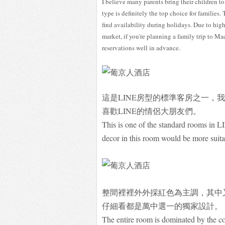
I believe many parents bring their children t
type is definitely the top choice for families.
find availability during holidays. Due to hi
market, if you're planning a family trip to M
reservations well in advance.
這是LINE房型的標準客房之一，
喜歡LINE的情侶大朋友們。
This is one of the standard rooms in L
decor in this room would be more suit
整間裡裡外外採紅色為主調，其中又
仔細看都是萬中選一的獨家設計。
The entire room is dominated by the c