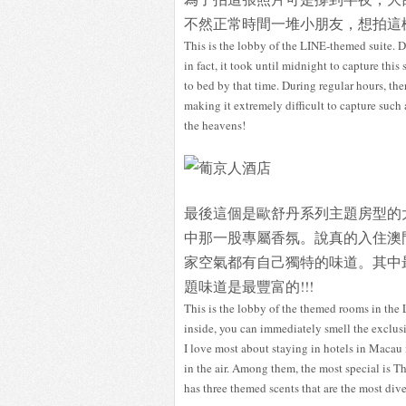
不然正常時間一堆小朋友，想拍這樣
This is the lobby of the LINE-themed suite. 
in fact, it took until midnight to capture thi
to bed by that time. During regular hours, th
making it extremely difficult to capture such 
the heavens!
最後這個是歐舒丹系列主題房型的
中那一股專屬香氛。說真的入住澳
家空氣都有自己獨特的味道。其中
題味道是最豐富的!!!
This is the lobby of the themed rooms in the 
inside, you can immediately smell the exclusi
I love most about staying in hotels in Macau 
in the air. Among them, the most special is T
has three themed scents that are the most dive