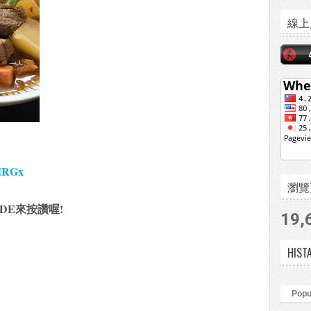
線上
IIRGx
瀏覽頁數
DE來按讚喔!
19,
HIST
Popu