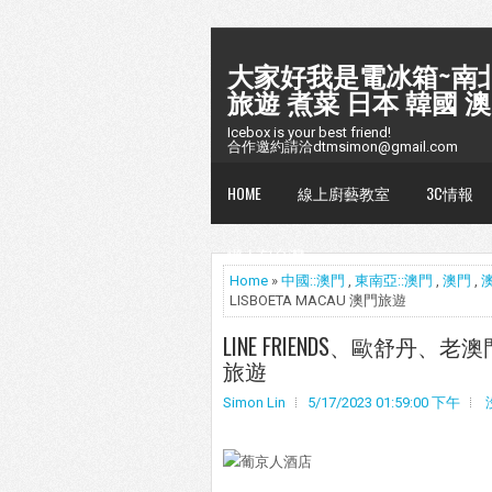
大家好我是電冰箱~南北
旅遊 煮菜 日本 韓國 澳
Icebox is your best friend!
合作邀約請洽dtmsimon@gmail.com
HOME
線上廚藝教室
3C情報
懶人包台灣
Home
»
中國::澳門
,
東南亞::澳門
,
澳門
,
LISBOETA MACAU 澳門旅遊
LINE FRIENDS、歐舒丹、老澳
旅遊
Simon Lin
5/17/2023 01:59:00 下午