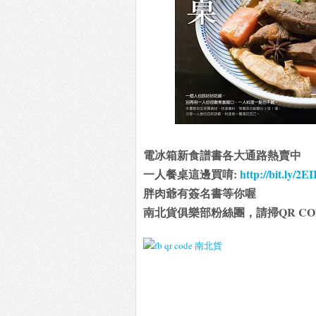
電冰箱新食譜書各大通路熱賣中
一人餐桌這邊買唷:
http://bit.ly/2E
胖肉爺有簽名書等你喔
南北貨俱樂部粉絲團，請掃QR CO