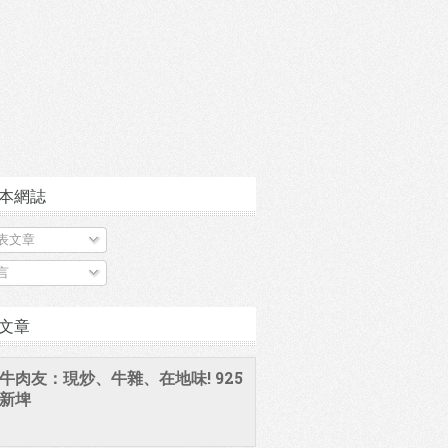
本網誌
表文章
言
文章
牛肉友：現炒、牛雜、在地味! 925
新埤