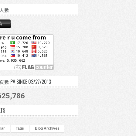
人數
 PV SINCE 03/27/2013
625,786
ATS
lar
Tags
Blog Archives