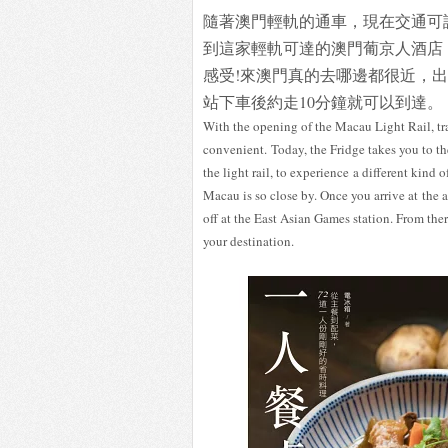
隨著澳門輕軌的通車，現在交通可
到這家輕軌可達的澳門葡京人酒店
感受!來澳門真的去哪邊都很近，
站下車後約走10分鐘就可以到達。
With the opening of the Macau Light Rail, t
convenient. Today, the Fridge takes you to 
the light rail, to experience a different kind 
Macau is so close by. Once you arrive at the a
off at the East Asian Games station. From ther
your destination.