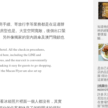
房手續、寄放行李等業務都是在這邊辦
知道牠
題房型也是。大堂空間寬敞，後側出口緊
杯的經
要懷疑
。另外像獨家的室內跳傘及澳門飛鎖也
觴....
ta hotel. All the check-in procedures,
led here, including the LINE and
us, and the rear exit is conveniently
aking it easy for guests to go shopping.
是自己
 the Macau Flyer are also set up
店的品
握 得
這家雖然
[桃園住
NOVO
許多天
尼拉出
別看冰箱照片裡面一個人都沒有，其實
在會場
留"狀
部分的住客都休息了的時間才拍得到。