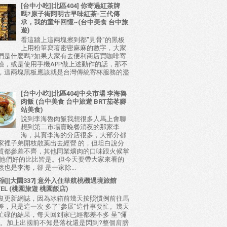
[台中小吃][北區404] 你寄過紅茶牌
嗎?原子街阿明古早味紅茶-三代傳
承，我的童年回憶~(台中美食 台中旅
遊)
看這牆上這兩塊擦到都"見骨"的黑板
上用粉筆寫著密密麻麻的數字，大家
們是什麼嗎?如果大家有去便利商店買咖啡寄
驗，或是使用手機APP做上述動作的話，那不
，這兩塊黑板應該就是台灣傳統寄杯服務的濫
[台中小吃][北區404]中央市場 李海魯
肉飯 (台中美食 台中旅遊 BRT茄苳腳
站美食)
說到李海魯肉飯我想很多人馬上會聯
想到第二市場賣晚餐消夜的那家李
海，其實李海的分店很多，大部分都
家裡子弟開枝散葉出去經營 的，但坦白說分
質都參差不齊，其他同業爌肉的口味跟火候掌
比他們好的比比皆是。但今天要帶大家來看的
也是李海，卻 是一家除...
宿][大園337] 意外入住華航桃機過境旅館
TEL (桃園旅遊 桃園飯店)
沒更新網誌，因為冰箱前幾天按照慣例前往馬
差，只是這一次 多了"參展"這件事要忙。幾天
忙碌的結果，每天回到家已經都差不多 呈"彌
態。加上出國前不知是落枕還是閃到?整個肩膀