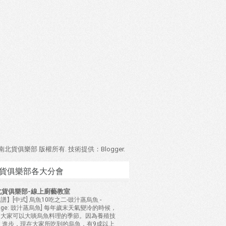
4 南北貨俱樂部 版權所有. 技術提供：
Blogger
.
貨俱樂部各大分會
北貨俱樂部-線上廚藝教室
譜】[中式] 烏魚10吃之二-豉汁蒸烏魚
-
mage: 豉汁蒸烏魚] 每年歲末天氣變冷的時候，
是大家可以大啖烏魚料理的季節。因為養殖技
 進步，現在大家所吃到的烏魚，有9成以上