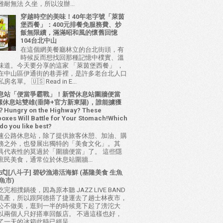
耐無法 久坐，所以沒辦...
穿越時空的美味！40年老字號「萊茵
堡西餐」：400元排餐免服務費、炒
飯無限續，滿滿昭和風的懷舊回憶
104台北中山
在這個網美餐廳林立的台北街頭，有
時候反而想找回那種記憶中樸實、溫
味道。今天要分享的這家 「萊茵堡西餐」 ，
在中山區伊通街的巷弄裡，是許多老台北人口
名單。 🇺🇸 Read in E...
息站「便當爭霸戰」！新營休息站圍牆便當
 西螺休息站雙雄(垂降+官方新東陽)，誰能擄獲
ungry on the Highway? These
oxes Will Battle for Your Stomach!Which
do you like best?
速公路休息站，除了提供旅客休憩、加油、購
務之外，也發展出獨特的「美食文化」。其
具代表性的莫過於「圍牆便當」了。 這些隱
庶民美食，通常位於休息站圍牆...
式][八斗子] 碧砂漁港活海鮮 (基隆美食 生魚
魚市)
完相撲鍋後，因為原本聽 JAZZ LIVE BAND
流產，所以跟阿德搭了捷運去了趟士林夜市，
公不做美，逛到一半的時候竟下起了滂沱大
以兩個人只好搭車回飯店。 不過這樣也好，
了一天的冰箱此時已經呈...