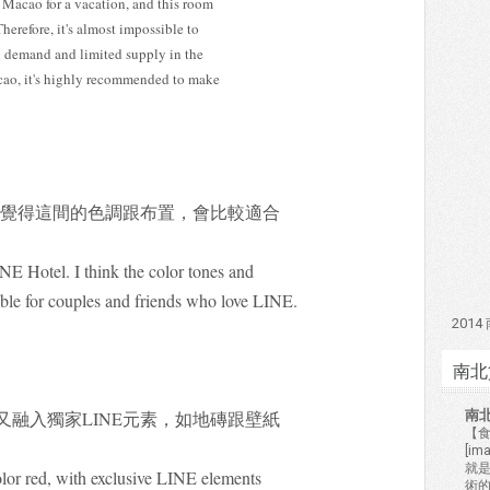
o Macao for a vacation, and this room
 Therefore, it's almost impossible to
gh demand and limited supply in the
acao, it's highly recommended to make
我覺得這間的色調跟布置，會比較適合
INE Hotel. I think the color tones and
able for couples and friends who love LINE.
201
南北
南
融入獨家LINE元素，如地磚跟壁紙
【食
[i
就
olor red, with exclusive LINE elements
術的