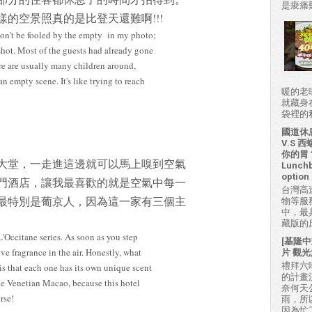
是痠痛難
的空景照真的是比登天還難啊!!!
Don't be fooled by the empty in my photo;
s shot. Most of the guests had already gone
ere are usually many children around,
an empty scene. It's like trying to reach
暖的老
就藏身
袋裡的私房
國道休
V.S
你的胃？H
大堂，一走進這邊就可以馬上嗅到空氣
Lunchb
option 
門酒店，讓我最喜歡的就是空氣中每一
台灣高
最特別是葡京人，因為這一家有三個主
物等服
中，最
藏版的
L'Occitane series. As soon as you step
[基隆中
ve fragrance in the air. Honestly, what
片 觀光
禮拜六吃
is that each one has its own unique scent
的計畫
he Venetian Macao, because this hotel
奈何天
rse!
雨，所
因為忙