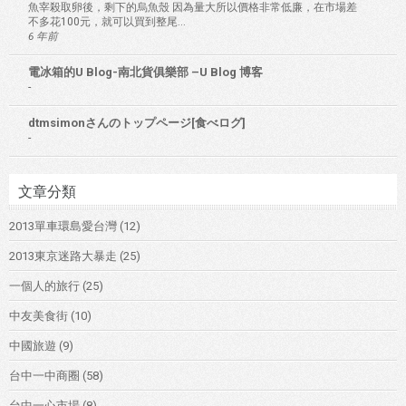
魚宰殺取卵後，剩下的烏魚殼 因為量大所以價格非常低廉，在市場差
不多花100元，就可以買到整尾...
6 年前
電冰箱的U Blog-南北貨俱樂部 –U Blog 博客
-
dtmsimonさんのトップページ[食べログ]
-
文章分類
2013單車環島愛台灣
(12)
2013東京迷路大暴走
(25)
一個人的旅行
(25)
中友美食街
(10)
中國旅遊
(9)
台中一中商圈
(58)
台中一心市場
(8)