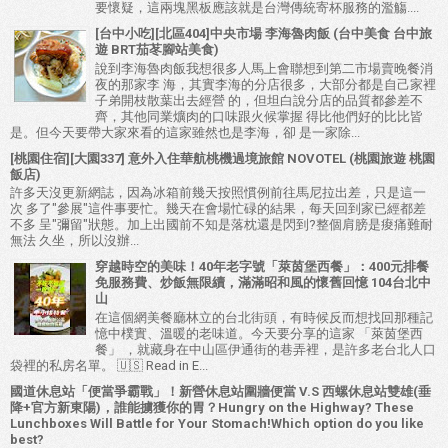
要懷疑，這兩塊黑板應該就是台灣傳統寄杯服務的濫觴....
[台中小吃][北區404]中央市場 李海魯肉飯 (台中美食 台中旅
遊 BRT茄苳腳站美食)
說到李海魯肉飯我想很多人馬上會聯想到第二市場賣晚餐消
夜的那家李 海，其實李海的分店很多，大部分都是自己家裡
子弟開枝散葉出去經營 的，但坦白說分店的品質都參差不
齊，其他同業爌肉的口味跟火候掌握 得比他們好的比比皆
是。但今天要帶大家來看的這家雖然也是李海，卻 是一家除...
[桃園住宿][大園337] 意外入住華航桃機過境旅館 NOVOTEL (桃園旅遊 桃園
飯店)
許多天沒更新網誌，因為冰箱前幾天按照慣例前往馬尼拉出差，只是這一
次 多了"參展"這件事要忙。幾天在會場忙碌的結果，每天回到家已經都差
不多 呈"彌留"狀態。加上出國前不知是落枕還是閃到?整個肩膀是痠痛難耐
無法 久坐，所以沒辦...
穿越時空的美味！40年老字號「萊茵堡西餐」：400元排餐
免服務費、炒飯無限續，滿滿昭和風的懷舊回憶 104台北中
山
在這個網美餐廳林立的台北街頭，有時候反而想找回那種記
憶中樸實、溫暖的老味道。今天要分享的這家 「萊茵堡西
餐」 ，就藏身在中山區伊通街的巷弄裡，是許多老台北人口
袋裡的私房名單。 🇺🇸 Read in E...
國道休息站「便當爭霸戰」！新營休息站圍牆便當 V.S 西螺休息站雙雄(垂
降+官方新東陽)，誰能擄獲你的胃？Hungry on the Highway? These
Lunchboxes Will Battle for Your Stomach!Which option do you like
best?