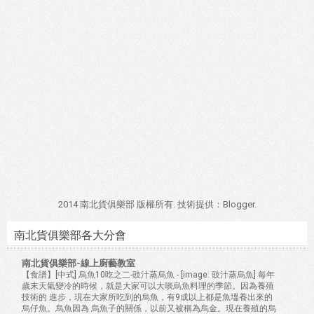
2014 南北貨俱樂部 版權所有. 技術提供：
Blogger
.
南北貨俱樂部各大分會
南北貨俱樂部-線上廚藝教室
【食譜】[中式] 烏魚10吃之二-豉汁蒸烏魚
-
[image: 豉汁蒸烏魚] 每年
歲末天氣變冷的時候，就是大家可以大啖烏魚料理的季節。因為養殖
技術的 進步，現在大家所吃到的烏魚，有9成以上都是魚塭養出來的
烏仔魚。烏魚因為 烏魚子的關係，以前又被稱為烏金。現在養殖的烏