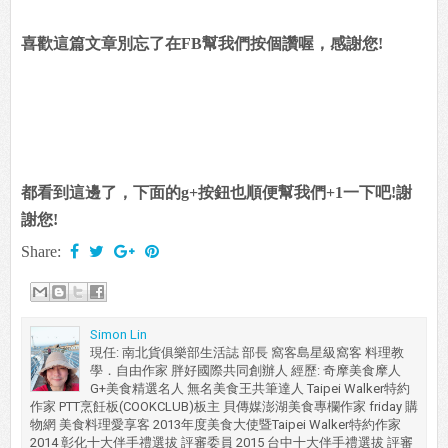
喜歡這篇文章別忘了在FB幫我們按個讚喔，感謝您!
都看到這邊了，下面的g+按鈕也順便幫我們+1一下吧!謝
謝您!
Share:
Simon Lin
現任: 南北貨俱樂部生活誌 部長 窩客島星級窩客 料理教
學．自由作家 胖好國際共同創辦人 經歷: 奇摩美食摩人
G+美食精選名人 無名美食王共筆達人 Taipei Walker特約
作家 PTT烹飪板(COOKCLUB)板主 貝傳媒澎湖美食專欄作家 friday 購
物網 美食料理愛享客 2013年度美食大使暨Taipei Walker特約作家
2014 彰化十大伴手禮選拔 評審委員 2015 台中十大伴手禮選拔 評審