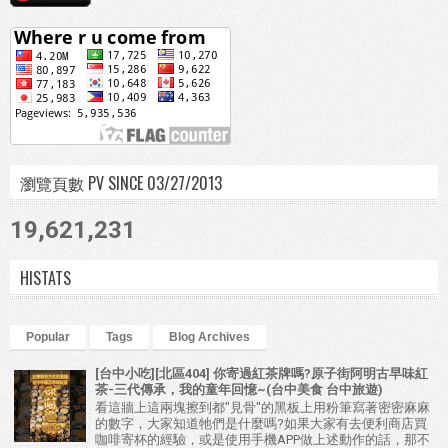
瀏覽頁數 PV SINCE 03/27/2013
19,621,231
HISTATS
Popular
Tags
Blog Archives
[台中小吃][北區404] 你寄過紅茶牌嗎?原子街阿明古早味紅
茶-三代傳承，我的童年回憶~(台中美食 台中旅遊)
看這牆上這兩塊擦到都"見骨"的黑板上用粉筆寫著密密麻麻
的數字，大家知道牠們是什麼嗎?如果大家有去便利商店買
咖啡寄杯的經驗，或是使用手機APP做上述動作的話，那不