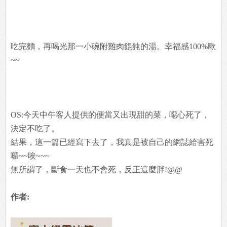
吃完麵，再喝光那一小碗附雞肉餛飩的湯。幸福感100%歐
~~
OS:今天中午客人提供的便當又出現甜的菜，噁心死了，
決定不吃了。
結果，這一篇已經寫下去了，我真是被自己的網誌給害死
囉~~唉~~~
無所謂了，斷食一天也不會死，反正這麼胖!@@
作者: