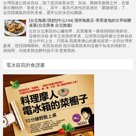
台灣高速公路休息站，除了提供旅客休憩、加油、購物等服務之外，也發
展出獨特的「美食文化」。其中，最具代表性的莫過於「圍牆便當」了。
這些隱藏版的庶民美食，通常位於休息站圍牆...
[台北海產/現炒][中山104] 清祥海產店-享受道地的古早味辦
桌菜(台北美食 台北旅遊)
位於台北東區的心臟地帶，其實藏著一條很熱鬧的海鮮街。
這條街冰箱 多年之前曾經來過，記得那次臨時被台北林叔叔
從台中叫上去，只因為 我廣東佛山的麥叔叔第一次到台灣來
參展，想找我喝兩杯。依照叔叔的 指示循著路來到這條不知名的海鮮街，
很熱鬧，但後來我也醉到搞不清 楚東西南...
電冰箱寫的食譜書