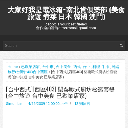
大家好我是電冰箱~南北貨俱樂部 (美食
旅遊 煮菜 日本 韓國 澳門)
Icebox is your best friend!
合作邀約請洽dtmsimon@gmail.com
Home
»
已歇業店家
,
台中市
,
台中美食
,
西式::台中
,
料理::牛排
,
郵編
旅行(台灣)::403台中西區
» [台中西式][西區403] 罌粟歐式廚坊松露套
餐(台中旅遊 台中美食 已歇業店家)
[台中西式][西區403] 罌粟歐式廚坊松露套餐
(台中旅遊 台中美食 已歇業店家)
Simon Lin
4/16/2009 12:00:00 上午
12 則留言