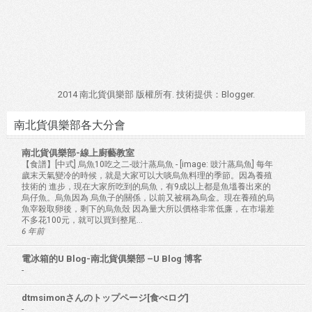
2014 南北貨俱樂部 版權所有. 技術提供：
Blogger
.
南北貨俱樂部各大分會
南北貨俱樂部-線上廚藝教室
【食譜】[中式] 烏魚10吃之二-豉汁蒸烏魚
-
[image: 豉汁蒸烏魚] 每年
歲末天氣變冷的時候，就是大家可以大啖烏魚料理的季節。因為養殖
技術的 進步，現在大家所吃到的烏魚，有9成以上都是魚塭養出來的
烏仔魚。烏魚因為 烏魚子的關係，以前又被稱為烏金。現在養殖的烏
魚宰殺取卵後，剩下的烏魚殼 因為量大所以價格非常低廉，在市場差
不多花100元，就可以買到整尾...
6 年前
電冰箱的U Blog-南北貨俱樂部 –U Blog 博客
-
dtmsimonさんのトップページ[食べログ]
-