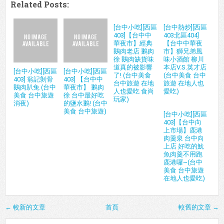
Related Posts:
[台中小吃][西區
[台中熱炒][西區
403]【台中中
403北區404]
華夜市】經典
【台中中華夜
鵝肉老店 鵝肉
市】獅兄弟風
徐 鵝肉缺貨味
味小酒館 柳川
道真的被影響
本店V.S.英才店
[台中小吃][西區
[台中小吃][西區
了! (台中美食
(台中美食 台中
403] 翁記剝骨
403] 【台中中
台中旅遊 在地
旅遊 在地人也
鵝肉趴兔 (台中
華夜市】 鵝肉
人也愛吃 食尚
愛吃)
美食 台中旅遊
徐 台中最好吃
玩家)
消夜)
的鹽水鵝! (台中
美食 台中旅遊)
[台中小吃][西區
403]【台中向
上市場】鹿港
肉羹泉 台中向
上店 好吃的魷
魚肉羹不用跑
鹿港囉~(台中
美食 台中旅遊
在地人也愛吃)
← 較新的文章
首頁
較舊的文章 →