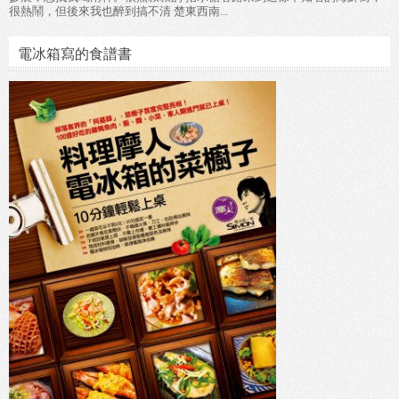
很熱鬧，但後來我也醉到搞不清 楚東西南...
電冰箱寫的食譜書