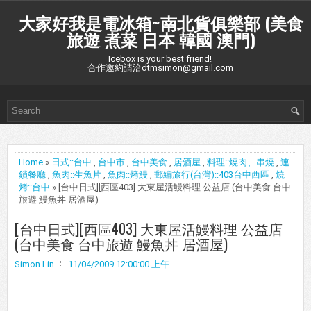
大家好我是電冰箱~南北貨俱樂部 (美食
旅遊 煮菜 日本 韓國 澳門)
Icebox is your best friend!
合作邀約請洽dtmsimon@gmail.com
Home
»
日式::台中
,
台中市
,
台中美食
,
居酒屋
,
料理::燒肉、串燒
,
連
鎖餐廳
,
魚肉::生魚片
,
魚肉::烤鰻
,
郵編旅行(台灣)::403台中西區
,
燒
烤::台中
» [台中日式][西區403] 大東屋活鰻料理 公益店 (台中美食 台中
旅遊 鰻魚丼 居酒屋)
[台中日式][西區403] 大東屋活鰻料理 公益店
(台中美食 台中旅遊 鰻魚丼 居酒屋)
Simon Lin
11/04/2009 12:00:00 上午