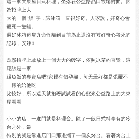
這一家大東屋日式料理，坐落在公益路品田牧場對面。因
為招牌上大
大的一個"鰻"字，讓冰箱一直很好奇。人家說，好奇心會
殺死一隻貓。
還好冰箱這隻九命怪貓到目前為止還沒有被好奇心殺死的
記錄，安辣!!
既然招牌上敢放上一個大大的鰻字，依照冰箱的直覺，這
應該是一家
鰻魚飯的專賣店吧?家裡有個孕婦，每天最好都是張羅不
一樣的給他吃
比較好，所以這天就抱著試試看的心態來公益路上的大東
屋看看。
小小的店，一進門就是料理台。除了一般日式料亭有的冷
台之外，最
特別的就是靠進店門口那邊擺了一個炭烤台。看著烤台上