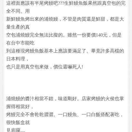
這裡面應該有半尾烤鰻吧???生鮮鰻魚飯果然跟真空包的完
全不同。用
新鮮鰻魚烤出來的浦燒鰻，不管是肉質還是鮮甜，都是大
量生產的真
空包浦燒鰻完全無法比擬的。雖然一份要價140元，但是
在台中市能吃
到這種現烤鰻魚飯基本上應該要滿足了。畢竟許多高檔的
日本料理，
也只是用真空包來做，價位還嚇死人!
浦燒鰻的醬汁相當不錯，味道剛好。店家烤鰻的火侯也掌
握得相當好，
烤鰻完全不會乾乾澀澀。一口鰻魚、一口白飯搭配著吃，
很快飯盒就
見底囉....