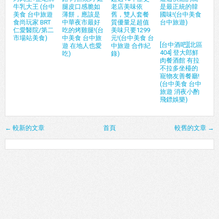
牛乳大王 (台中
腿皮口感脆如
老店美味依
是最正統的韓
美食 台中旅遊
薄餅，應該是
舊，雙人套餐
國味!(台中美食
食尚玩家 BRT
中華夜市最好
質優量足超值
台中旅遊)
仁愛醫院/第二
吃的烤雞腿!(台
美味只要1299
市場站美食)
中美食 台中旅
元!(台中美食 台
[台中酒吧][北區
遊 在地人也愛
中旅遊 合作紀
404] 登大郎鮮
吃)
錄)
肉餐酒館 有拉
不拉多坐檯的
寵物友善餐廳!
(台中美食 台中
旅遊 消夜小酌
飛鏢娛樂)
← 較新的文章
首頁
較舊的文章 →