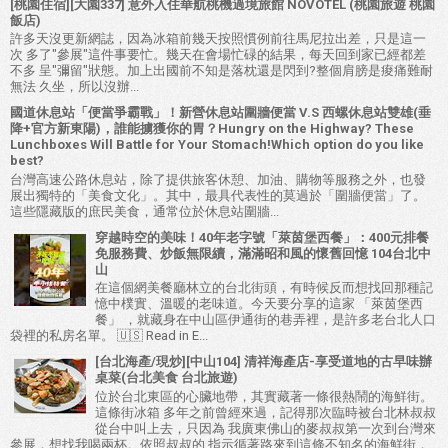
[桃園住宿][大園337] 意外入住華航桃機過境旅館 NOVOTEL (桃園旅遊 桃園
飯店)
許多天沒更新網誌，因為冰箱前幾天按照慣例前往馬尼拉出差，只是這一
次 多了"參展"這件事要忙。幾天在會場忙碌的結果，每天回到家已經都差
不多 呈"彌留"狀態。加上出國前不知是落枕還是閃到?整個肩膀是痠痛難耐
無法 久坐，所以沒辦...
國道休息站「便當爭霸戰」！新營休息站圍牆便當 V.S 西螺休息站雙雄(垂
降+官方新東陽)，誰能擄獲你的胃？Hungry on the Highway? These
Lunchboxes Will Battle for Your Stomach!Which option do you like
best?
台灣高速公路休息站，除了提供旅客休憩、加油、購物等服務之外，也發
展出獨特的「美食文化」。其中，最具代表性的莫過於「圍牆便當」了。
這些隱藏版的庶民美食，通常位於休息站圍牆...
穿越時空的美味！40年老字號「萊茵堡西餐」：400元排餐
免服務費、炒飯無限續，滿滿昭和風的懷舊回憶 104台北中
山
在這個網美餐廳林立的台北街頭，有時候反而想找回那種記
憶中樸實、溫暖的老味道。今天要分享的這家 「萊茵堡西
餐」 ，就藏身在中山區伊通街的巷弄裡，是許多老台北人口
袋裡的私房名單。 🇺🇸 Read in E...
[台北海產/現炒][中山104] 清祥海產店-享受道地的古早味辦
桌菜(台北美食 台北旅遊)
位於台北東區的心臟地帶，其實藏著一條很熱鬧的海鮮街。
這條街冰箱 多年之前曾經來過，記得那次臨時被台北林叔叔
從台中叫上去，只因為 我廣東佛山的麥叔叔第一次到台灣來
參展，想找我喝兩杯。依照叔叔的 指示循著路來到這條不知名的海鮮街，