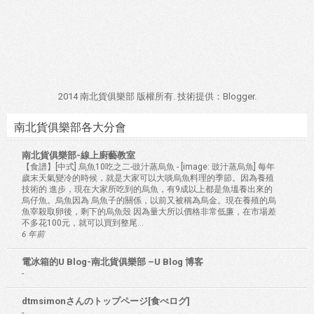
2014 南北貨俱樂部 版權所有. 技術提供：
Blogger
.
南北貨俱樂部各大分會
南北貨俱樂部-線上廚藝教室
【食譜】[中式] 烏魚10吃之二-豉汁蒸烏魚
-
[image: 豉汁蒸烏魚] 每年
歲末天氣變冷的時候，就是大家可以大啖烏魚料理的季節。因為養殖
技術的 進步，現在大家所吃到的烏魚，有9成以上都是魚塭養出來的
烏仔魚。烏魚因為 烏魚子的關係，以前又被稱為烏金。現在養殖的烏
魚宰殺取卵後，剩下的烏魚殼 因為量大所以價格非常低廉，在市場差
不多花100元，就可以買到整尾...
6 年前
電冰箱的U Blog-南北貨俱樂部 –U Blog 博客
-
dtmsimonさんのトップページ[食べログ]
-