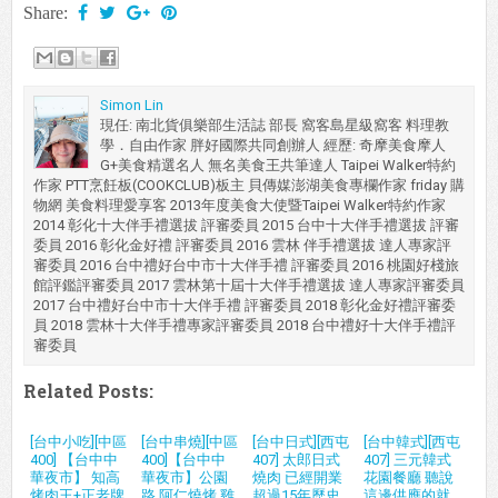
Share:
Simon Lin
現任: 南北貨俱樂部生活誌 部長 窩客島星級窩客 料理教
學．自由作家 胖好國際共同創辦人 經歷: 奇摩美食摩人
G+美食精選名人 無名美食王共筆達人 Taipei Walker特約
作家 PTT烹飪板(COOKCLUB)板主 貝傳媒澎湖美食專欄作家 friday 購
物網 美食料理愛享客 2013年度美食大使暨Taipei Walker特約作家
2014 彰化十大伴手禮選拔 評審委員 2015 台中十大伴手禮選拔 評審
委員 2016 彰化金好禮 評審委員 2016 雲林 伴手禮選拔 達人專家評
審委員 2016 台中禮好台中市十大伴手禮 評審委員 2016 桃園好棧旅
館評鑑評審委員 2017 雲林第十屆十大伴手禮選拔 達人專家評審委員
2017 台中禮好台中市十大伴手禮 評審委員 2018 彰化金好禮評審委
員 2018 雲林十大伴手禮專家評審委員 2018 台中禮好十大伴手禮評
審委員
Related Posts:
[台中小吃][中區
[台中串燒][中區
[台中日式][西屯
[台中韓式][西屯
400] 【台中中
400]【台中中
407] 太郎日式
407] 三元韓式
華夜市】 知高
華夜市】公園
燒肉 已經開業
花園餐廳 聽說
烤肉王+正老牌
路 阿仁燒烤 雞
超過15年歷史
這邊供應的就