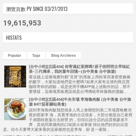
瀏覽頁數 PV SINCE 03/27/2013
19,615,953
HISTATS
Popular
Tags
Blog Archives
[台中小吃][北區404] 你寄過紅茶牌嗎?原子街阿明古早味紅
茶-三代傳承，我的童年回憶~(台中美食 台中旅遊)
看這牆上這兩塊擦到都"見骨"的黑板上用粉筆寫著密密麻麻
的數字，大家知道牠們是什麼嗎?如果大家有去便利商店買
咖啡寄杯的經驗，或是使用手機APP做上述動作的話，那不
要懷疑，這兩塊黑板應該就是台灣傳統寄杯服務的濫觴....
[台中小吃][北區404]中央市場 李海魯肉飯 (台中美食 台中旅
遊 BRT茄苳腳站美食)
說到李海魯肉飯我想很多人馬上會聯想到第二市場賣晚餐消
夜的那家李 海，其實李海的分店很多，大部分都是自己家裡
子弟開枝散葉出去經營 的，但坦白說分店的品質都參差不
齊，其他同業爌肉的口味跟火候掌握 得比他們好的比比皆
是。但今天要帶大家來看的這家雖然也是李海，卻 是一家除...