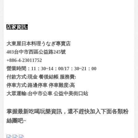
店家資訊:
大東屋日本料理うなぎ專賣店
403台中市西區公益路245號 ‎
+886-4-23011752 ‎
營業時間：11：30~14：00/17：30~21：00
付款方式:現金 餐後結帳 服務費:
停車方式:路邊停車 停車難度:高
大眾運輸:台中市公車 公益中美街口站
掌握最新吃喝玩樂資訊，還不趕快加入下面各類粉
絲團吧~