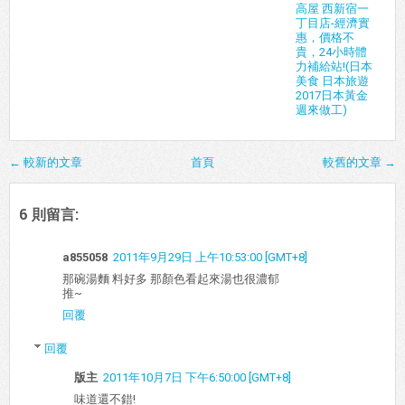
高屋 西新宿一
丁目店-經濟實
惠，價格不
貴，24小時體
力補給站!(日本
美食 日本旅遊
2017日本黃金
週來做工)
← 較新的文章
首頁
較舊的文章 →
6 則留言:
a855058
2011年9月29日 上午10:53:00 [GMT+8]
那碗湯麵 料好多 那顏色看起來湯也很濃郁
推~
回覆
回覆
版主
2011年10月7日 下午6:50:00 [GMT+8]
味道還不錯!