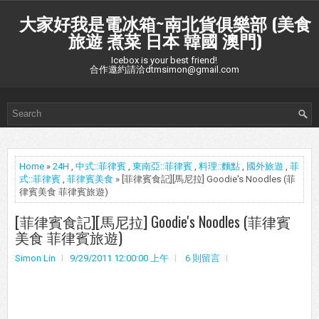
大家好我是電冰箱~南北貨俱樂部 (美食
旅遊 煮菜 日本 韓國 澳門)
Icebox is your best friend!
合作邀約請洽dtmsimon@gmail.com
Home
»
24H
,
中式::菲律賓
,
東南亞::菲律賓
,
料理::麵點
,
國外旅遊
,
菲
式::菲律賓
,
菲律賓美食
» [菲律賓食記][馬尼拉] Goodie's Noodles (菲
律賓美食 菲律賓旅遊)
[菲律賓食記][馬尼拉] Goodie's Noodles (菲律賓
美食 菲律賓旅遊)
Simon Lin
9/29/2011 12:00:00 上午
6 則留言