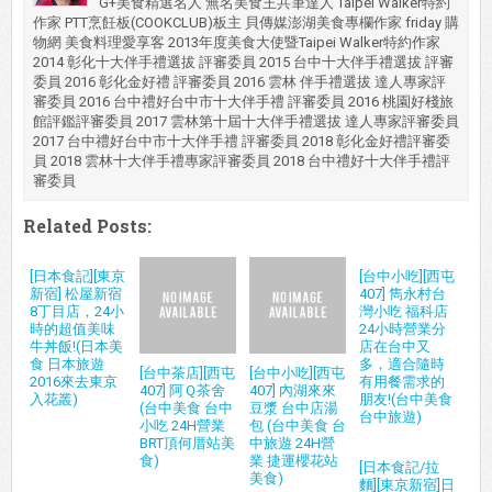
G+美食精選名人 無名美食王共筆達人 Taipei Walker特約
作家 PTT烹飪板(COOKCLUB)板主 貝傳媒澎湖美食專欄作家 friday 購
物網 美食料理愛享客 2013年度美食大使暨Taipei Walker特約作家
2014 彰化十大伴手禮選拔 評審委員 2015 台中十大伴手禮選拔 評審
委員 2016 彰化金好禮 評審委員 2016 雲林 伴手禮選拔 達人專家評
審委員 2016 台中禮好台中市十大伴手禮 評審委員 2016 桃園好棧旅
館評鑑評審委員 2017 雲林第十屆十大伴手禮選拔 達人專家評審委員
2017 台中禮好台中市十大伴手禮 評審委員 2018 彰化金好禮評審委
員 2018 雲林十大伴手禮專家評審委員 2018 台中禮好十大伴手禮評
審委員
Related Posts:
[日本食記][東京
[台中小吃][西屯
新宿] 松屋新宿
407] 雋永村台
8丁目店，24小
灣小吃 福科店
時的超值美味
24小時營業分
牛丼飯!(日本美
店在台中又
食 日本旅遊
多，適合隨時
[台中茶店][西屯
[台中小吃][西屯
2016來去東京
有用餐需求的
407] 阿Ｑ茶舍
407] 內湖來來
入花叢)
朋友!(台中美食
(台中美食 台中
豆漿 台中店湯
台中旅遊)
小吃 24H營業
包 (台中美食 台
BRT頂何厝站美
中旅遊 24H營
食)
業 捷運櫻花站
[日本食記/拉
美食)
麵][東京新宿]日