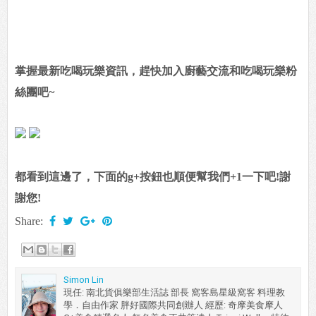
掌握最新吃喝玩樂資訊，趕快加入廚藝交流和吃喝玩樂粉
絲團吧~
都看到這邊了，下面的g+按鈕也順便幫我們+1一下吧!謝
謝您!
Share:
Simon Lin
現任: 南北貨俱樂部生活誌 部長 窩客島星級窩客 料理教
學．自由作家 胖好國際共同創辦人 經歷: 奇摩美食摩人