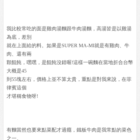
我比較常吃的面是雞肉湯麵跟牛肉湯麵，高湯皆是以雞湯
為底，差別
就在上面給的料。如果是SUPER MA-MI就是有雞肉、牛
肉、還有兩
顆餛飩，嘿嘿，是餛飩沒錯喔!這樣一碗麵在當地折合台幣
大概是45
到55塊左右，價格上並不算太貴，重點是對我來說，在菲
律賓這個
才堪稱食物呀!
有麵當然也要來點菜配才過癮，鐵板牛肉是我常點的菜色
之一。