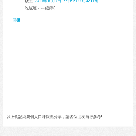
版主
2011年10月7日 下午6:51:00 [GMT+8]
吃膩囉~~~(攤手)
回覆
以上食記純屬個人口味觀點分享，請各位朋友自行參考!