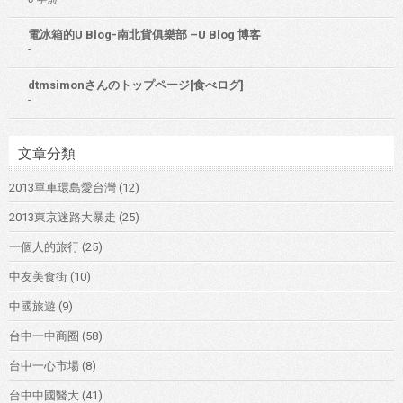
電冰箱的U Blog-南北貨俱樂部 –U Blog 博客
-
dtmsimonさんのトップページ[食べログ]
-
文章分類
2013單車環島愛台灣
(12)
2013東京迷路大暴走
(25)
一個人的旅行
(25)
中友美食街
(10)
中國旅遊
(9)
台中一中商圈
(58)
台中一心市場
(8)
台中中國醫大
(41)