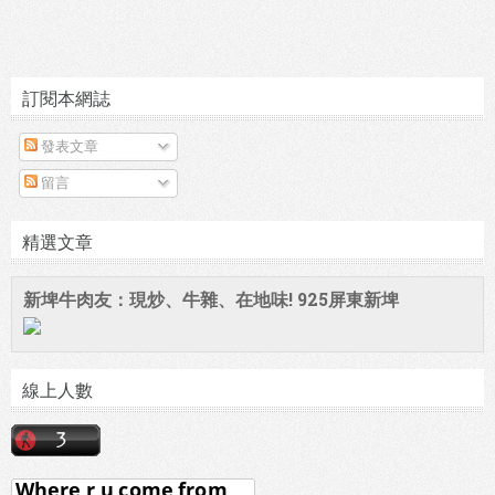
訂閱本網誌
發表文章
留言
精選文章
新埤牛肉友：現炒、牛雜、在地味! 925屏東新埤
線上人數