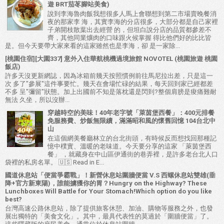
遊 BRT茄苳腳站美食)
說到李海魯肉飯我想很多人馬上會聯想到第二市場賣晚餐消
夜的那家李 海，其實李海的分店很多，大部分都是自己家裡
子弟開枝散葉出去經營 的，但坦白說分店的品質都參差不
齊，其他同業爌肉的口味跟火候掌握 得比他們好的比比皆
是。但今天要帶大家來看的這家雖然也是李海，卻 是一家除...
[桃園住宿][大園337] 意外入住華航桃機過境旅館 NOVOTEL (桃園旅遊 桃園
飯店)
許多天沒更新網誌，因為冰箱前幾天按照慣例前往馬尼拉出差，只是這一
次 多了"參展"這件事要忙。幾天在會場忙碌的結果，每天回到家已經都差
不多 呈"彌留"狀態。加上出國前不知是落枕還是閃到?整個肩膀是痠痛難耐
無法 久坐，所以沒辦...
穿越時空的美味！40年老字號「萊茵堡西餐」：400元排餐
免服務費、炒飯無限續，滿滿昭和風的懷舊回憶 104台北中
山
在這個網美餐廳林立的台北街頭，有時候反而想找回那種記
憶中樸實、溫暖的老味道。今天要分享的這家 「萊茵堡西
餐」 ，就藏身在中山區伊通街的巷弄裡，是許多老台北人口
袋裡的私房名單。 🇺🇸 Read in E...
國道休息站「便當爭霸戰」！新營休息站圍牆便當 V.S 西螺休息站雙雄(垂
降+官方新東陽)，誰能擄獲你的胃？Hungry on the Highway? These
Lunchboxes Will Battle for Your Stomach!Which option do you like
best?
台灣高速公路休息站，除了提供旅客休憩、加油、購物等服務之外，也發
展出獨特的「美食文化」。其中，最具代表性的莫過於「圍牆便當」了。