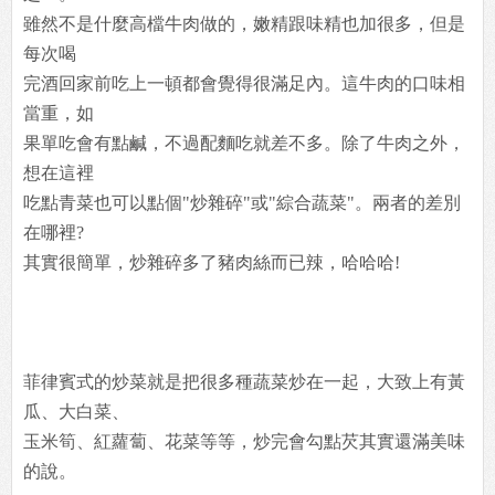
雖然不是什麼高檔牛肉做的，嫩精跟味精也加很多，但是
每次喝
完酒回家前吃上一頓都會覺得很滿足內。這牛肉的口味相
當重，如
果單吃會有點鹹，不過配麵吃就差不多。除了牛肉之外，
想在這裡
吃點青菜也可以點個"炒雜碎"或"綜合蔬菜"。兩者的差別
在哪裡?
其實很簡單，炒雜碎多了豬肉絲而已辣，哈哈哈!
菲律賓式的炒菜就是把很多種蔬菜炒在一起，大致上有黃
瓜、大白菜、
玉米筍、紅蘿蔔、花菜等等，炒完會勾點芡其實還滿美味
的說。