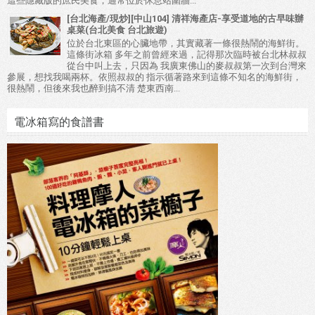
這些隱藏版的庶民美食，通常位於休息站圍牆...
[台北海產/現炒][中山104] 清祥海產店-享受道地的古早味辦
桌菜(台北美食 台北旅遊)
位於台北東區的心臟地帶，其實藏著一條很熱鬧的海鮮街。
這條街冰箱 多年之前曾經來過，記得那次臨時被台北林叔叔
從台中叫上去，只因為 我廣東佛山的麥叔叔第一次到台灣來
參展，想找我喝兩杯。依照叔叔的 指示循著路來到這條不知名的海鮮街，
很熱鬧，但後來我也醉到搞不清 楚東西南...
電冰箱寫的食譜書