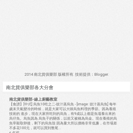
2014 南北貨俱樂部 版權所有. 技術提供：
Blogger
.
南北貨俱樂部各大分會
南北貨俱樂部-線上廚藝教室
【食譜】[中式] 烏魚10吃之二-豉汁蒸烏魚
-
[image: 豉汁蒸烏魚] 每年
歲末天氣變冷的時候，就是大家可以大啖烏魚料理的季節。因為養殖
技術的 進步，現在大家所吃到的烏魚，有9成以上都是魚塭養出來的
烏仔魚。烏魚因為 烏魚子的關係，以前又被稱為烏金。現在養殖的烏
魚宰殺取卵後，剩下的烏魚殼 因為量大所以價格非常低廉，在市場差
不多花100元，就可以買到整尾...
6 年前