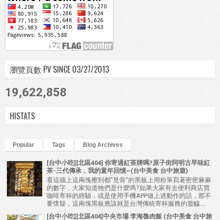
瀏覽頁數 PV SINCE 03/27/2013
19,622,858
HISTATS
Popular
Tags
Blog Archives
[台中小吃][北區404] 你寄過紅茶牌嗎?原子街阿明古早味紅
茶-三代傳承，我的童年回憶~(台中美食 台中旅遊)
看這牆上這兩塊擦到都"見骨"的黑板上用粉筆寫著密密麻麻
的數字，大家知道牠們是什麼嗎?如果大家有去便利商店買
咖啡寄杯的經驗，或是使用手機APP做上述動作的話，那不
要懷疑，這兩塊黑板應該就是台灣傳統寄杯服務的濫觴....
[台中小吃][北區404]中央市場 李海魯肉飯 (台中美食 台中旅