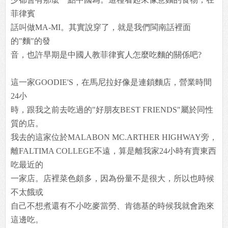
菲律賓
話叫做MA-MI。其實說穿了，就是我們閩南話裡面
的"麵"的發
音，也許早期是中國人教菲律賓人怎麼吃麵的關係吧?
這一家GOODIE'S，在馬尼拉好像是連鎖麵店，營業時間
24小
時，跟我之前去吃過的"好朋友BEST FRIENDS"屬於同性
質的店。
我去的這家位於MALABON MC.ARTHER HIGHWAY旁，
離FALTIMA COLLEGE不遠，算是離我家24小時有賣東西
吃最近的
一家店。店裡菜色頗多，因為份量不是很大，所以也時候
不太餓或
自己不想煮還有不小吃麥當勞、肯德基的時候我就會跑來
這邊吃。