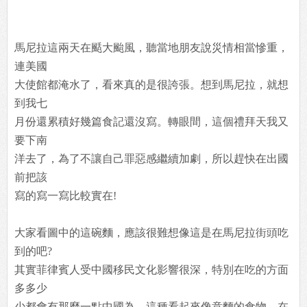
馬尼拉這兩天在颳大颱風，聽當地朋友說災情相當慘重，
連美國
大使館都淹水了，看來真的是很誇張。想到馬尼拉，就想
到我七
月份還累積好幾篇食記還沒寫。轉眼間，這個禮拜天我又
要下南
洋去了，為了不讓自己罪惡感繼續加劇，所以趕快在出國
前把該
寫的寫一寫比較實在!
大家看圖中的這碗麵，應該很難想像這是在馬尼拉街頭吃
到的吧?
其實菲律賓人受中國移民文化影響很深，特別在吃的方面
多多少
少都會有那麼一點中國為。這種看起來像意麵的食物，在