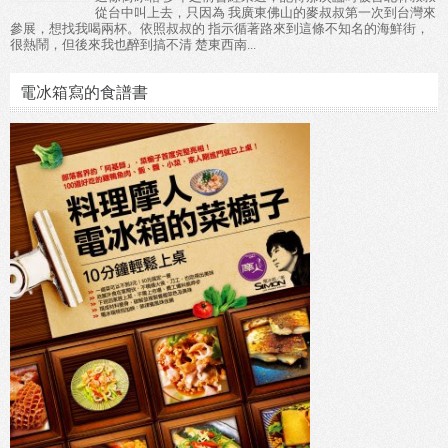
從台中叫上去，只因為 我廣東佛山的麥叔叔第一次到台灣來
參展，想找我喝兩杯。依照叔叔的 指示循著路來到這條不知名的海鮮街，
很熱鬧，但後來我也醉到搞不清 楚東西南...
電冰箱寫的食譜書