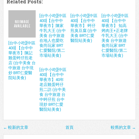
Related Posts:
[台中小吃][中區
[台中小吃][中區
[台中小吃][中區
400]【台中中
400] 【台中中
400] 【台中中
華夜市】陳家
華夜市】 蚵仔
華夜市】 知高
牛乳大王 (台中
煎臭豆腐 (台中
烤肉王+正老牌
美食 台中旅遊
美食 BRT仁愛
牛乳大王 (台中
在地人也愛吃
醫院站美食)
美食 台中旅遊
[台中小吃][中區
食尚玩家 BRT
食尚玩家 BRT
400] 【台中中
仁愛醫院/第二
仁愛醫院/第二
華夜市】陳記
市場站美食)
市場站美食)
雞蛋蚵仔煎老
店 (台中美食 台
中旅遊 台中現
[台中小吃][中區
炒 BRT仁愛醫
400] 【台中中
院站美食)
華夜市】40年
老店雞蛋蚵仔
煎二訪 (台中美
食 台中旅遊 台
中蚵仔煎 台中
現炒 BRT仁愛
醫院站美食)
← 較新的文章
首頁
較舊的文章 →