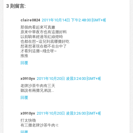
3 則留言:
claire0824
2011年10月14日 下午2:48:00 [GMT+8]
那個肉看起來可真嫩
原來中華夜市也有這攤好料
以前騎車經過等紅綠燈時
也都在想~這兒到底哪攤好吃
想著想著現在都不在台中了
才看到這攤~殘念呀~
推推
回覆
x0910yv
2011年10月20日 凌晨3:24:00 [GMT+8]
老牌沙茶牛肉有三天
聽說有兩攤兄弟說...
回覆
x0910yv
2011年10月20日 凌晨3:26:00 [GMT+8]
打太快嚕
有三攤老牌沙茶牛肉ㄝ
回覆