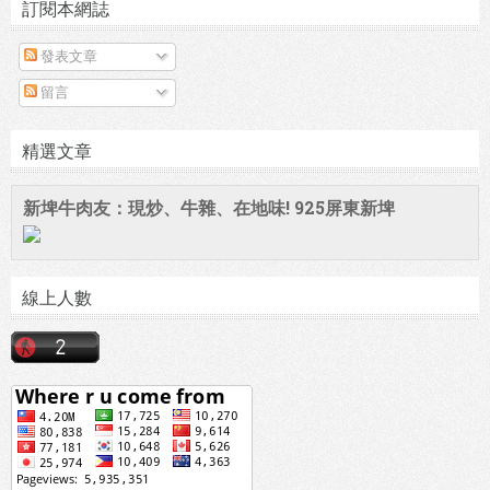
訂閱本網誌
發表文章
留言
精選文章
新埤牛肉友：現炒、牛雜、在地味! 925屏東新埤
線上人數