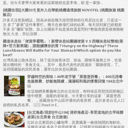
是。但今天要帶大家來看的這家雖然也是李海，卻 是一家除...
[桃園住宿][大園337] 意外入住華航桃機過境旅館 NOVOTEL (桃園旅遊 桃園
飯店)
許多天沒更新網誌，因為冰箱前幾天按照慣例前往馬尼拉出差，只是這一
次 多了"參展"這件事要忙。幾天在會場忙碌的結果，每天回到家已經都差
不多 呈"彌留"狀態。加上出國前不知是落枕還是閃到?整個肩膀是痠痛難耐
無法 久坐，所以沒辦...
國道休息站「便當爭霸戰」！新營休息站圍牆便當 V.S 西螺休息站雙雄(垂
降+官方新東陽)，誰能擄獲你的胃？Hungry on the Highway? These
Lunchboxes Will Battle for Your Stomach!Which option do you like
best?
台灣高速公路休息站，除了提供旅客休憩、加油、購物等服務之外，也發
展出獨特的「美食文化」。其中，最具代表性的莫過於「圍牆便當」了。
這些隱藏版的庶民美食，通常位於休息站圍牆...
穿越時空的美味！40年老字號「萊茵堡西餐」：400元排餐
免服務費、炒飯無限續，滿滿昭和風的懷舊回憶 104台北中
山
在這個網美餐廳林立的台北街頭，有時候反而想找回那種記
憶中樸實、溫暖的老味道。今天要分享的這家 「萊茵堡西
餐」 ，就藏身在中山區伊通街的巷弄裡，是許多老台北人口
袋裡的私房名單。 🇺🇸 Read in E...
[台北海產/現炒][中山104] 清祥海產店-享受道地的古早味辦
桌菜(台北美食 台北旅遊)
位於台北東區的心臟地帶，其實藏著一條很熱鬧的海鮮街。
這條街冰箱 多年之前曾經來過，記得那次臨時被台北林叔叔