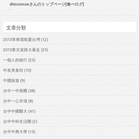
dtmsimonさんのトップページ[食べログ]
-
文章分類
2013單車環島愛台灣
(12)
2013東京迷路大暴走
(25)
一個人的旅行
(25)
中友美食街
(10)
中國旅遊
(9)
台中一中商圈
(58)
台中一心市場
(8)
台中中國醫大
(41)
台中中科生活圈
(2)
台中中興大學
(15)