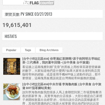
瀏覽頁數 PV SINCE 03/27/2013
19,615,401
HISTATS
Popular
Tags
Blog Archives
[台中小吃][北區404] 你寄過紅茶牌嗎?原子街阿明古早味紅
茶-三代傳承，我的童年回憶~(台中美食 台中旅遊)
看這牆上這兩塊擦到都"見骨"的黑板上用粉筆寫著密密麻麻
的數字，大家知道牠們是什麼嗎?如果大家有去便利商店買
咖啡寄杯的經驗，或是使用手機APP做上述動作的話，那不
要懷疑，這兩塊黑板應該就是台灣傳統寄杯服務的濫觴....
[台中小吃][北區404]中央市場 李海魯肉飯 (台中美食 台中旅
遊 BRT茄苳腳站美食)
說到李海魯肉飯我想很多人馬上會聯想到第二市場賣晚餐消
夜的那家李 海，其實李海的分店很多，大部分都是自己家裡
子弟開枝散葉出去經營 的，但坦白說分店的品質都參差不
齊，其他同業爌肉的口味跟火候掌握 得比他們好的比比皆