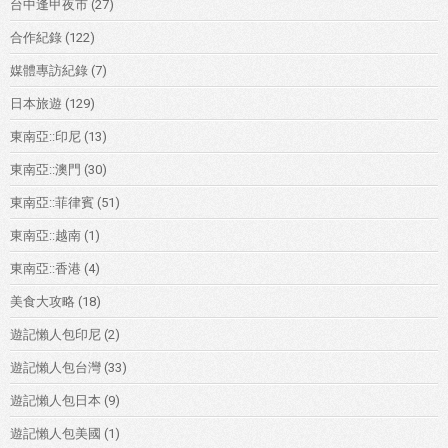
台中逢甲夜市
(27)
合作紀錄
(122)
媒體專訪紀錄
(7)
日本旅遊
(129)
東南亞::印尼
(13)
東南亞::澳門
(30)
東南亞::菲律賓
(51)
東南亞::越南
(1)
東南亞::香港
(4)
美食大攻略
(18)
遊記懶人包印尼
(2)
遊記懶人包台灣
(33)
遊記懶人包日本
(9)
遊記懶人包美國
(1)