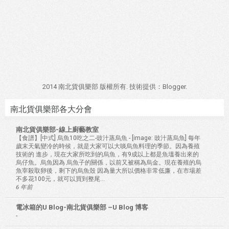
2014 南北貨俱樂部 版權所有. 技術提供：
Blogger
.
南北貨俱樂部各大分會
南北貨俱樂部-線上廚藝教室
【食譜】[中式] 烏魚10吃之二-豉汁蒸烏魚
-
[image: 豉汁蒸烏魚] 每年
歲末天氣變冷的時候，就是大家可以大啖烏魚料理的季節。因為養殖
技術的 進步，現在大家所吃到的烏魚，有9成以上都是魚塭養出來的
烏仔魚。烏魚因為 烏魚子的關係，以前又被稱為烏金。現在養殖的烏
魚宰殺取卵後，剩下的烏魚殼 因為量大所以價格非常低廉，在市場差
不多花100元，就可以買到整尾...
6 年前
電冰箱的U Blog-南北貨俱樂部 –U Blog 博客
-