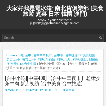
大家好我是電冰箱~南北貨俱樂部 (美食
旅遊 煮菜 日本 韓國 澳門)
Icebox is your best friend!
合作邀約請洽dtmsimon@gmail.com
Home
»
小吃::台中
,
台中中華夜市
,
台中市
,
台中捷運BRT美食地圖
,
老店::台中
,
夜市::台中
,
料理::牛肉麵
,
料理::現炒
,
料理::麵點
,
郵編旅
行(台灣)::400台中中區
» [台中小吃][中區400] 【台中中華夜市】老牌
沙茶牛肉 新店初訪 (台中美食 台中旅遊)
[台中小吃][中區400] 【台中中華夜市】老牌沙
茶牛肉 新店初訪 (台中美食 台中旅遊)
Simon Lin
10/14/2011 12:00:00 上午
3 則留言