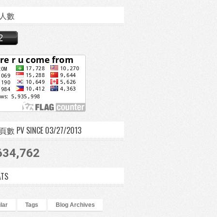
人數
 PV SINCE 03/27/2013
634,762
ATS
lar
Tags
Blog Archives