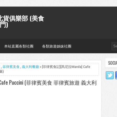
貨俱樂部 (美食
門)
本站直屬各類社團
各類旅遊姊妹社團
SOCI
賓
,
菲律賓美食
,
義大利餐廳
» [菲律賓食記][馬尼拉Manila] Cafe
廳)
Cafe Puccini (菲律賓美食 菲律賓旅遊 義大利