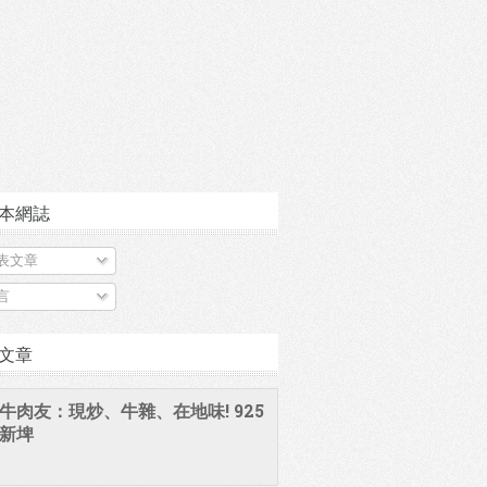
本網誌
表文章
言
文章
牛肉友：現炒、牛雜、在地味! 925
新埤