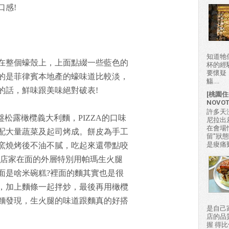
口感!
知道牠
在整個蠔殼上，上面點綴一些藍色的
杯的經
要懷疑
的是菲律賓本地產的蠔味道比較淡，
觴....
的話，鮮味跟美味絕對破表!
[桃園住
NOVO
許多天
盤松露橄欖義大利麵，PIZZA的口味
尼拉出
在會場
配大量蔬菜及起司烤成。餅皮為手工
留"狀
是痠痛難
窯燒烤後不油不膩，吃起來還帶點咬
，店家在面的外層特別用帕瑪生火腿
面是啥米碗糕?裡面的麵其實也是很
，加上麵條一起拌炒，最後再用橄欖
麵發現，生火腿的味道跟麵真的好搭
是自己
店的品
握 得