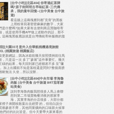
[台中小吃][北區404] 你寄過紅茶牌
嗎?原子街阿明古早味紅茶-三代傳
承，我的童年回憶~(台中美食 台中旅
遊)
看這牆上這兩塊擦到都"見骨"的黑板
上用粉筆寫著密密麻麻的數字，大家
們是什麼嗎?如果大家有去便利商店買咖啡寄
驗，或是使用手機APP做上述動作的話，那不
，這兩塊黑板應該就是台灣傳統寄杯服務的濫
宿][大園337] 意外入住華航桃機過境旅館
TEL (桃園旅遊 桃園飯店)
沒更新網誌，因為冰箱前幾天按照慣例前往馬
差，只是這一次 多了"參展"這件事要忙。幾天
忙碌的結果，每天回到家已經都差不多 呈"彌
態。加上出國前不知是落枕還是閃到?整個肩膀
耐無法 久坐，所以沒辦...
[台中小吃][北區404]中央市場 李海魯
肉飯 (台中美食 台中旅遊 BRT茄苳腳
站美食)
說到李海魯肉飯我想很多人馬上會聯
想到第二市場賣晚餐消夜的那家李
海，其實李海的分店很多，大部分都
家裡子弟開枝散葉出去經營 的，但坦白說分
質都參差不齊，其他同業爌肉的口味跟火候掌
比他們好的比比皆是。但今天要帶大家來看的