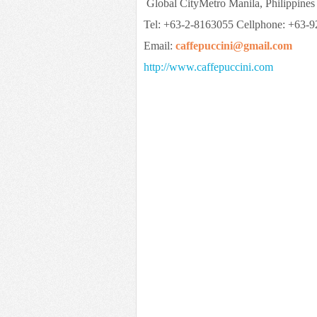
Global CityMetro Manila, Philippines
Tel: +63-2-8163055 Cellphone: +63-
Email:
caffepuccini@gmail.com
http://www.caffepuccini.com