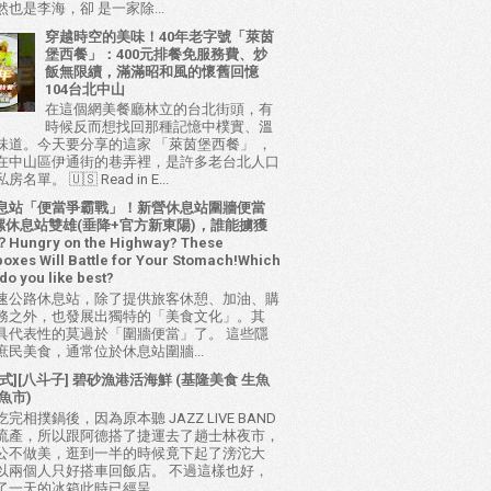
也是李海，卻 是一家除...
穿越時空的美味！40年老字號「萊茵
堡西餐」：400元排餐免服務費、炒
飯無限續，滿滿昭和風的懷舊回憶
104台北中山
在這個網美餐廳林立的台北街頭，有
時候反而想找回那種記憶中樸實、溫
味道。今天要分享的這家 「萊茵堡西餐」 ，
在中山區伊通街的巷弄裡，是許多老台北人口
名單。 🇺🇸 Read in E...
息站「便當爭霸戰」！新營休息站圍牆便當
 西螺休息站雙雄(垂降+官方新東陽)，誰能擄獲
ungry on the Highway? These
oxes Will Battle for Your Stomach!Which
do you like best?
速公路休息站，除了提供旅客休憩、加油、購
務之外，也發展出獨特的「美食文化」。其
具代表性的莫過於「圍牆便當」了。 這些隱
庶民美食，通常位於休息站圍牆...
式][八斗子] 碧砂漁港活海鮮 (基隆美食 生魚
魚市)
完相撲鍋後，因為原本聽 JAZZ LIVE BAND
流產，所以跟阿德搭了捷運去了趟士林夜市，
公不做美，逛到一半的時候竟下起了滂沱大
以兩個人只好搭車回飯店。 不過這樣也好，
了一天的冰箱此時已經呈...