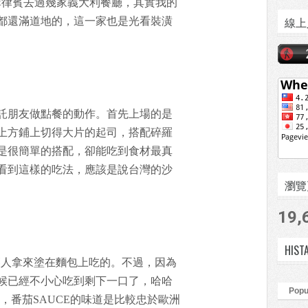
菲律賓去過幾家義大利餐廳，其實我的
線上
都還滿道地的，這一家也是光看裝潢
託朋友做點餐的動作。首先上場的是
上方鋪上切得大片的起司，搭配碎羅
是很簡單的搭配，卻能吃到食材最真
看到這樣的吃法，應該是說台灣的沙
瀏覽頁數
19,
HIST
讓人拿來塗在麵包上吃的。不過，因為
候已經不小心吃到剩下一口了，哈哈
Popu
，番茄SAUCE的味道是比較忠於歐洲