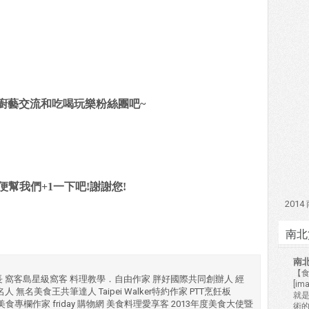
廚藝交流和吃喝玩樂粉絲團吧~
幫我們+1一下吧!謝謝您!
201
南北
南
【食
長 窩客島星級窩客 料理教學．自由作家 胖好國際共同創辦人 經
[i
 無名美食王共筆達人 Taipei Walker特約作家 PTT烹飪板
就
湖美食專欄作家 friday 購物網 美食料理愛享客 2013年度美食大使暨
術的