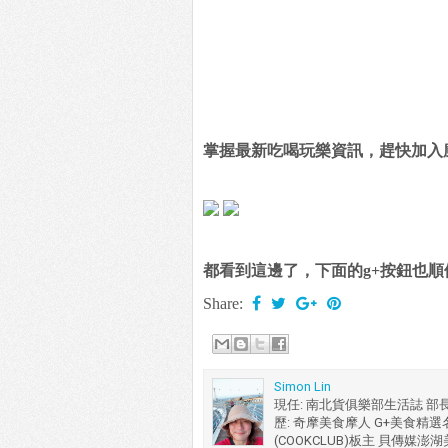
掌握最新吃喝玩樂資訊，趕快加入
都看到這邊了，下面的g+按鈕也順便
Share:
Simon Lin
現任: 南北貨俱樂部生活誌 部
歷: 奇摩美食摩人 G+美食精選名人
(COOKCLUB)板主 貝傳媒澎