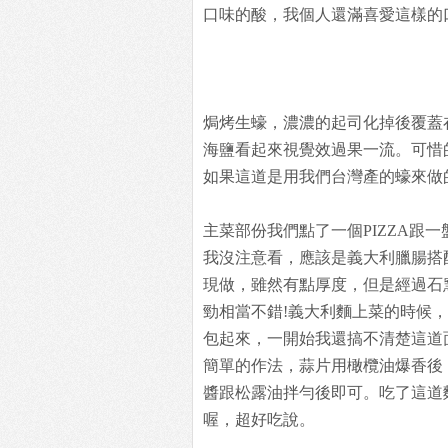
口味的酸，我個人還滿喜愛這樣的
焗烤生蠔，濃濃的起司化掉後覆蓋
海鹽看起來視覺效過果一流。可惜
如果這道是用我們台灣產的蠔來做
主菜部份我們點了一個PIZZA跟一
我沒注意看，應該是義大利臘腸搭
現做，雖然有點厚度，但是經過石
勁相當不錯!義大利麵上菜的時候
包起來，一開始我還搞不清楚這道
簡單的作法，蒜片用橄欖油爆香後
醬跟松露油拌勻後即可。吃了這道
喔，超好吃說。