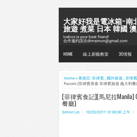
大家好我是電冰箱~南北
旅遊 煮菜 日本 韓國 澳
Icebox is your best friend!
合作邀約請洽dtmsimon@gmail.com
HOME
線上廚藝教室
3C情報
懶人包台灣
Home
»
東南亞::菲律賓
,
國外旅遊
,
菲律
Puccini (菲律賓美食 菲律賓旅遊 義大利餐
[菲律賓食記][馬尼拉Manila] 
餐廳)
Simon Lin
10/20/2011 12:00:00 上午