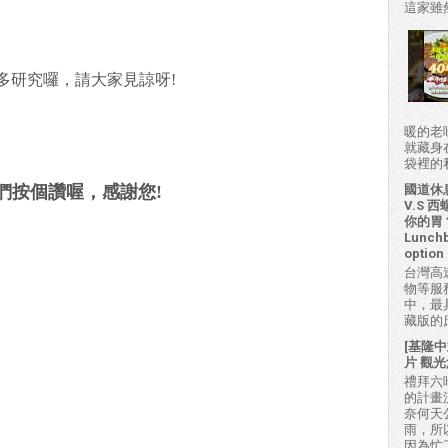
這家雖然
多研究囉，請大家見諒呀!
暖的老
就藏身
袋裡的私房
們按個讚喔，感謝您!
國道休
V.S
你的胃？H
Lunchb
option 
台灣高
物等服
中，最
藏版的
[基隆中
片 觀光
禮拜六吃
的計畫
奈何天
雨，所
因為忙