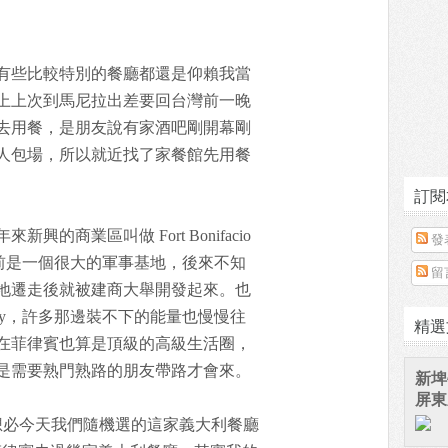
有些比較特別的餐廳都還是仰賴我當
上上次到馬尼拉出差要回台灣前一晚
去用餐，是朋友說有家酒吧剛開幕剛
人包場，所以就近找了家餐館先用餐
訂閱
的商業區叫做 Fort Bonifacio
發
這裡以前是一個很大的軍事基地，後來不知
留
地遷走後就被建商大舉開發起來。也
City，許多那邊裝不下的能量也慢慢往
精選
在菲律賓也算是頂級的高級生活圈，
是需要熟門熟路的朋友帶路才會來。
新埤
屏東
想必今天我們隨機選的這家義大利餐廳