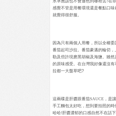
水準應該也不會遜色到哪裡去?在
感覺不管是用餐環境還是餐點口味
就覺得很舒服。
因為只有兩個人用餐，所以全權委
番茄
起司沙拉。番茄豪邁的輪切，
勒及些許
現磨黑胡椒及海鹽。雖然
的原味感受。
在台灣我好像還沒有
拉都一大盤草吧?
這兩碟是肝醬跟番茄SAUCE，是
手工麵包太好吃，想到要拍照的時
哈哈!肝醬濃郁的口感自然不在話下