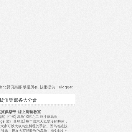
4 南北貨俱樂部 版權所有. 技術提供：
Blogger
.
貨俱樂部各大分會
北貨俱樂部-線上廚藝教室
譜】[中式] 烏魚10吃之二-豉汁蒸烏魚
-
mage: 豉汁蒸烏魚] 每年歲末天氣變冷的時候，
是大家可以大啖烏魚料理的季節。因為養殖技
 進步，現在大家所吃到的烏魚，有9成以上