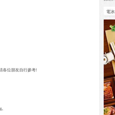
電冰
請各位朋友自行參考!
g,