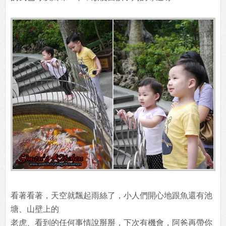
看著看著，天空就飄起雨絲了，小人們開心地跟魚還有池
塘、山壁上的
老虎、看到的任何事情說掰掰，下次有機會，阿爸再帶你