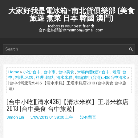
大家好我是電冰箱~南北貨俱樂部 (美食
旅遊 煮菜 日本 韓國 澳門)
Icebox is your best friend!
合作邀約請洽dtmsimon@gmail.com
Home
»
小吃::台中
,
台中市
,
台中美食
,
米糕肉羹(焿)::台中
,
老店::台
中
,
料理::米糕
,
料理::麵點
,
清水米糕
,
郵編旅行(台灣)::436台中清水
»
[台中小吃][清水436]【清水米糕】王塔米糕店2013 (台中美食 台中旅
遊)
[台中小吃][清水436]【清水米糕】王塔米糕店
2013 (台中美食 台中旅遊)
Simon Lin
5/09/2013 04:38:00 上午
沒有留言