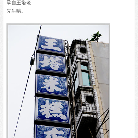
承自王塔老
先生唷。