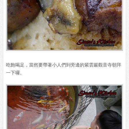
吃飽喝足，當然要帶著小人們到旁邊的紫雲巖觀音寺朝拜
一下囉。