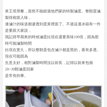
來王塔用餐，當然不能錯過他們家的特製滷蛋。整顆蛋滷
製得相當入味，
連滷汁的味道都滲透到蛋黃裡面了。不過這邊冰箱有一件
是要跟大家說，
我記得早期來的時候滷蛋比現在還要美味100倍，因為那
時可能滷製時間
比現在更久，所以整顆蛋包含滷汁都是黑的，看有多透。
現在可能因為
生意太好，相對滷製時間沒以前長，記得以前來包個
20~30顆滷蛋回家
是常有的事。