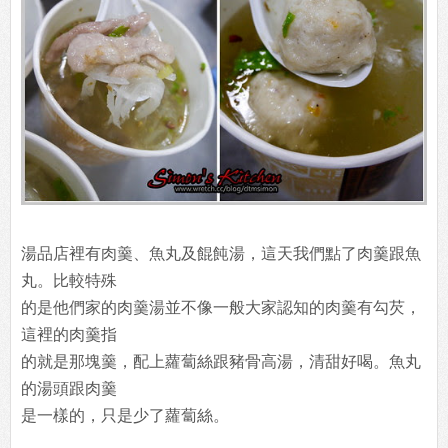
湯品店裡有肉羹、魚丸及餛飩湯，這天我們點了肉羹跟魚
丸。比較特殊
的是他們家的肉羹湯並不像一般大家認知的肉羹有勾芡，
這裡的肉羹指
的就是那塊羹，配上蘿蔔絲跟豬骨高湯，清甜好喝。魚丸
的湯頭跟肉羹
是一樣的，只是少了蘿蔔絲。