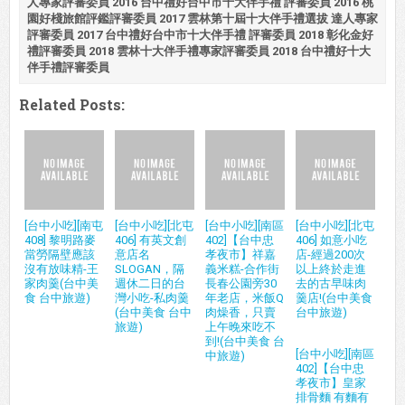
人專家評審委員 2016 台中禮好台中市十大伴手禮 評審委員 2016 桃
園好棧旅館評鑑評審委員 2017 雲林第十屆十大伴手禮選拔 達人專家
評審委員 2017 台中禮好台中市十大伴手禮 評審委員 2018 彰化金好
禮評審委員 2018 雲林十大伴手禮專家評審委員 2018 台中禮好十大
伴手禮評審委員
Related Posts:
[台中小吃][南屯
[台中小吃][北屯
[台中小吃][南區
[台中小吃][北屯
408] 黎明路麥
406] 有英文創
402]【台中忠
406] 如意小吃
當勞隔壁應該
意店名
孝夜市】祥嘉
店-經過200次
沒有放味精-王
SLOGAN，隔
義米糕-合作街
以上終於走進
家肉羹(台中美
週休二日的台
長春公園旁30
去的古早味肉
食 台中旅遊)
灣小吃-私肉羹
年老店，米飯Q
羹店!(台中美食
(台中美食 台中
肉燥香，只賣
台中旅遊)
旅遊)
上午晚來吃不
到!(台中美食 台
[台中小吃][南區
中旅遊)
402]【台中忠
孝夜市】皇家
排骨麵 有麵有