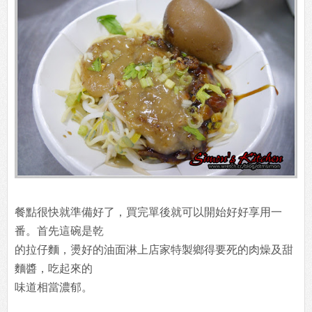
餐點很快就準備好了，買完單後就可以開始好好享用一
番。首先這碗是乾
的拉仔麵，燙好的油面淋上店家特製鄉得要死的肉燥及甜
麵醬，吃起來的
味道相當濃郁。