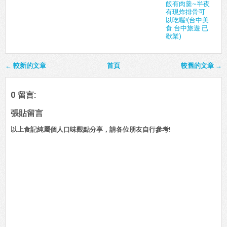
飯有肉羹~半夜
有現炸排骨可
以吃喔!(台中美
食 台中旅遊 已
歇業)
← 較新的文章
首頁
較舊的文章 →
0 留言:
張貼留言
以上食記純屬個人口味觀點分享，請各位朋友自行參考!