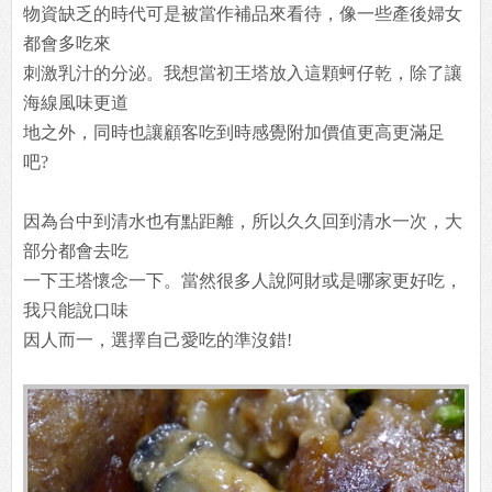
物資缺乏的時代可是被當作補品來看待，像一些產後婦女
都會多吃來
刺激乳汁的分泌。我想當初王塔放入這顆蚵仔乾，除了讓
海線風味更道
地之外，同時也讓顧客吃到時感覺附加價值更高更滿足
吧?
因為台中到清水也有點距離，所以久久回到清水一次，大
部分都會去吃
一下王塔懷念一下。當然很多人說阿財或是哪家更好吃，
我只能說口味
因人而一，選擇自己愛吃的準沒錯!