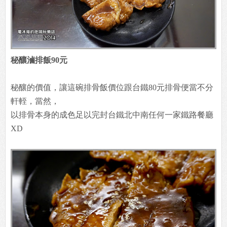
秘釀滷排飯90元
秘釀的價值，讓這碗排骨飯價位跟台鐵80元排骨便當不分
軒輊，當然，
以排骨本身的成色足以完封台鐵北中南任何一家鐵路餐廳
XD