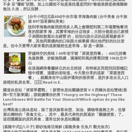
不多 呈"彌留"狀態。加上出國前不知是落枕還是閃到?整個肩膀是痠痛難耐
無法 久坐，所以沒辦...
[台中小吃][北區404]中央市場 李海魯肉飯 (台中美食 台中旅
遊 BRT茄苳腳站美食)
說到李海魯肉飯我想很多人馬上會聯想到第二市場賣晚餐消
夜的那家李 海，其實李海的分店很多，大部分都是自己家裡
子弟開枝散葉出去經營 的，但坦白說分店的品質都參差不
齊，其他同業爌肉的口味跟火候掌握 得比他們好的比比皆
是。但今天要帶大家來看的這家雖然也是李海，卻 是一家除...
穿越時空的美味！40年老字號「萊茵堡西餐」：400元排餐
免服務費、炒飯無限續，滿滿昭和風的懷舊回憶 104台北中
山
在這個網美餐廳林立的台北街頭，有時候反而想找回那種記
憶中樸實、溫暖的老味道。今天要分享的這家 「萊茵堡西
餐」 ，就藏身在中山區伊通街的巷弄裡，是許多老台北人口
袋裡的私房名單。 🇺🇸 Read in E...
國道休息站「便當爭霸戰」！新營休息站圍牆便當 V.S 西螺休息站雙雄(垂
降+官方新東陽)，誰能擄獲你的胃？Hungry on the Highway? These
Lunchboxes Will Battle for Your Stomach!Which option do you like
best?
台灣高速公路休息站，除了提供旅客休憩、加油、購物等服務之外，也發
展出獨特的「美食文化」。其中，最具代表性的莫過於「圍牆便當」了。
這些隱藏版的庶民美食，通常位於休息站圍牆...
[基隆中式][八斗子] 碧砂漁港活海鮮 (基隆美食 生魚片 觀光魚市)