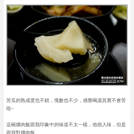
苦瓜的熟成度也不錯，塊數也不少，感覺喝湯其實不會苦
啦~
這碗爌肉飯跟我印象中的味道不太一樣，他很入味，但是
跟我對爌肉飯