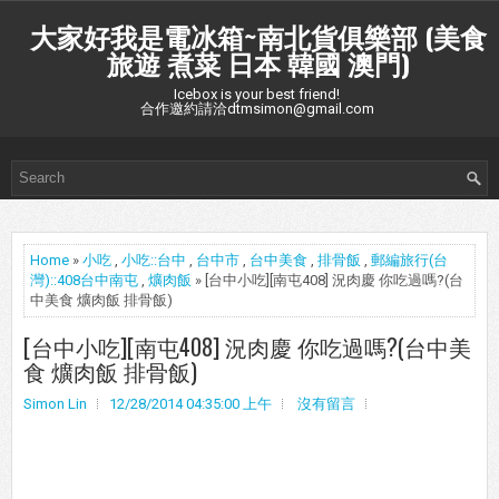
大家好我是電冰箱~南北貨俱樂部 (美食
旅遊 煮菜 日本 韓國 澳門)
Icebox is your best friend!
合作邀約請洽dtmsimon@gmail.com
Home
»
小吃
,
小吃::台中
,
台中市
,
台中美食
,
排骨飯
,
郵編旅行(台
灣)::408台中南屯
,
爌肉飯
» [台中小吃][南屯408] 況肉慶 你吃過嗎?(台
中美食 爌肉飯 排骨飯)
[台中小吃][南屯408] 況肉慶 你吃過嗎?(台中美
食 爌肉飯 排骨飯)
Simon Lin
12/28/2014 04:35:00 上午
沒有留言