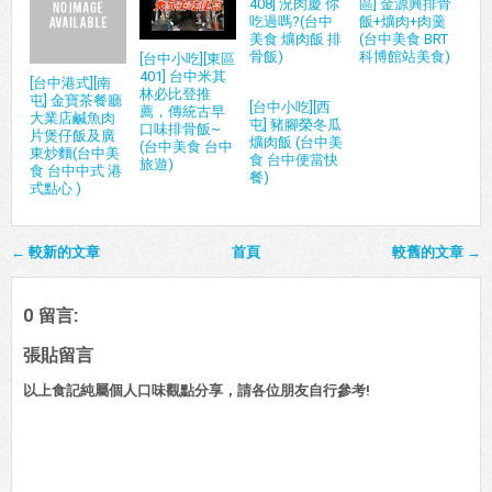
408] 況肉慶 你
區] 金源興排骨
吃過嗎?(台中
飯+爌肉+肉羹
美食 爌肉飯 排
(台中美食 BRT
骨飯)
科博館站美食)
[台中小吃][東區
401] 台中米其
[台中港式][南
林必比登推
屯] 金寶茶餐廳
[台中小吃][西
薦，傳統古早
大業店鹹魚肉
屯] 豬腳榮冬瓜
口味排骨飯~
片煲仔飯及廣
爌肉飯 (台中美
(台中美食 台中
東炒麵(台中美
食 台中便當快
旅遊)
食 台中中式 港
餐)
式點心 )
← 較新的文章
首頁
較舊的文章 →
0 留言:
張貼留言
以上食記純屬個人口味觀點分享，請各位朋友自行參考!