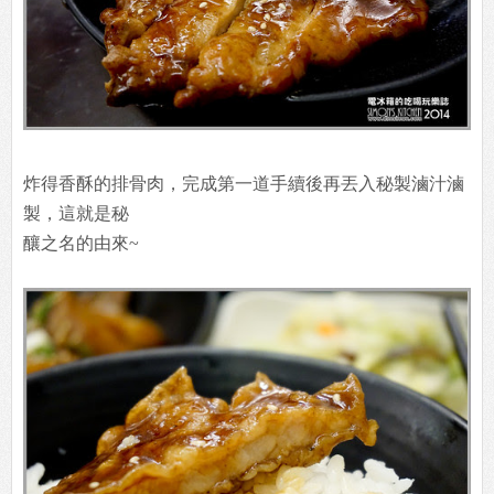
炸得香酥的排骨肉，完成第一道手續後再丟入秘製滷汁滷
製，這就是秘
釀之名的由來~