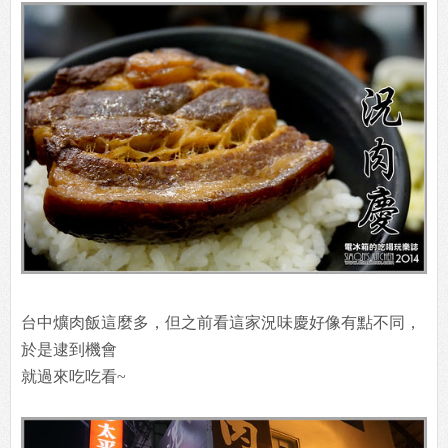
台中爌肉飯這麼多，但之前看這家況味慶好像有點不同，
於是逮到機會
就過來吃吃看~