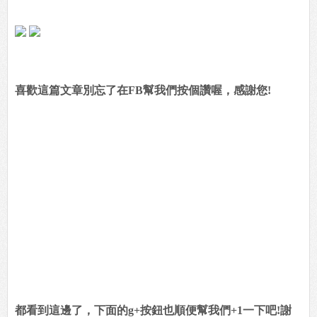
喜歡這篇文章別忘了在FB幫我們按個讚喔，感謝您!
都看到這邊了，下面的g+按鈕也順便幫我們+1一下吧!謝