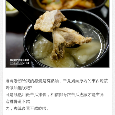
這碗湯初給我的感覺是有點油，畢竟湯面浮著的東西應該
叫做油無誤吧?
可是既然叫做苦瓜排骨，相信排骨跟苦瓜應該才是主角，
這排骨還不錯
內，肉算多還不錯吃啦。