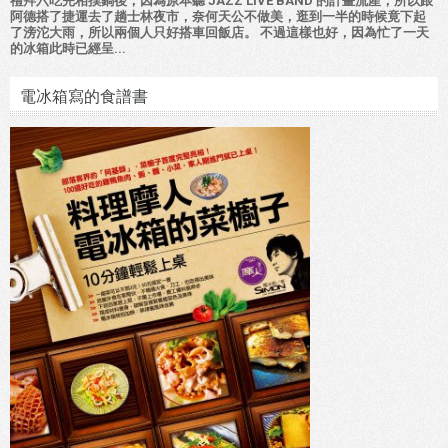
禮拜六吃完相撲鍋後，因為原本聽 JAZZ LIVE BAND 的計畫流產，所以跟
阿德搭了捷運去了趟士林夜市，奈何天公不做美，逛到一半的時候竟下起
了滂沱大雨，所以兩個人只好搭車回飯店。 不過這樣也好，因為忙了一天
的冰箱此時已經呈...
電冰箱寫的食譜書