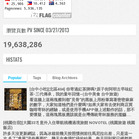
瀏覽頁數 PV SINCE 03/27/2013
19,638,286
HISTATS
Popular
Tags
Blog Archives
[台中小吃][北區404] 你寄過紅茶牌嗎?原子街阿明古早味紅
茶-三代傳承，我的童年回憶~(台中美食 台中旅遊)
看這牆上這兩塊擦到都"見骨"的黑板上用粉筆寫著密密麻麻
的數字，大家知道牠們是什麼嗎?如果大家有去便利商店買
咖啡寄杯的經驗，或是使用手機APP做上述動作的話，那不
要懷疑，這兩塊黑板應該就是台灣傳統寄杯服務的濫觴....
[桃園住宿][大園337] 意外入住華航桃機過境旅館 NOVOTEL (桃園旅遊 桃園
飯店)
許多天沒更新網誌，因為冰箱前幾天按照慣例前往馬尼拉出差，只是這一
次 多了"參展"這件事要忙。幾天在會場忙碌的結果，每天回到家已經都差