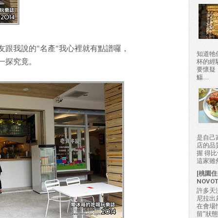
友跟我說的"名產"我心裡就有點譜囉，
知道牠
一探究竟。
杯的經
要懷疑
觴....
是自己
店的品
握 得
這家雖然
[桃園住
NOVO
許多天
尼拉出
在會場
留"狀