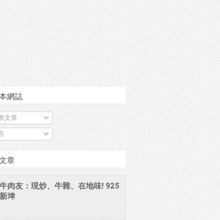
本網誌
表文章
言
文章
牛肉友：現炒、牛雜、在地味! 925
新埤