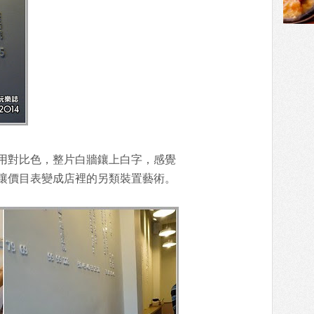
用對比色，整片白牆鑲上白字，感覺
讓價目表變成店裡的另類裝置藝術。