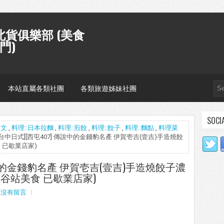
貨俱樂部 (美食
門)
本站直屬各類社團
各類旅遊姊妹社團
SOCI
發文
,
料理::日本拉麵
,
料理::煎餃
,
料理::餃子
,
料理::麵點
,
料理菜
 [台中日式][西屯407] 傳說中的金錢豹名產 伊賀壱吉(壹吉)手造燒餃
 已歇業店家)
說中的金錢豹名產 伊賀壱吉(壹吉)手造燒餃子濃
紅谷站美食 已歇業店家)
沒有留言