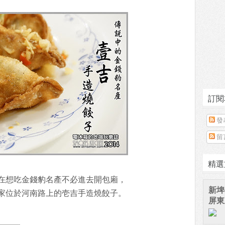
訂閱
發
留
精選
在想吃金錢豹名產不必進去開包廂，
新埤
家位於河南路上的壱吉手造燒餃子。
屏東