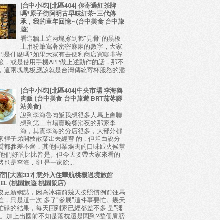
[台中小吃][北區404] 你寄過紅茶牌
嗎?原子街阿明古早味紅茶-三代傳
承，我的童年回憶~(台中美食 台中旅
遊)
看這牆上這兩塊擦到都"見骨"的黑板
上用粉筆寫著密密麻麻的數字，大家
們是什麼嗎?如果大家有去便利商店買咖啡寄
驗，或是使用手機APP做上述動作的話，那不
，這兩塊黑板應該就是台灣傳統寄杯服務的濫
[台中小吃][北區404]中央市場 李海魯
肉飯 (台中美食 台中旅遊 BRT茄苳腳
站美食)
說到李海魯肉飯我想很多人馬上會聯
想到第二市場賣晚餐消夜的那家李
海，其實李海的分店很多，大部分都
家裡子弟開枝散葉出去經營 的，但坦白說分
質都參差不齊，其他同業爌肉的口味跟火候掌
比他們好的比比皆是。但今天要帶大家來看的
也是李海，卻 是一家除...
宿][大園337] 意外入住華航桃機過境旅館
TEL (桃園旅遊 桃園飯店)
沒更新網誌，因為冰箱前幾天按照慣例前往馬
差，只是這一次 多了"參展"這件事要忙。幾天
忙碌的結果，每天回到家已經都差不多 呈"彌
態。加上出國前不知是落枕還是閃到?整個肩膀