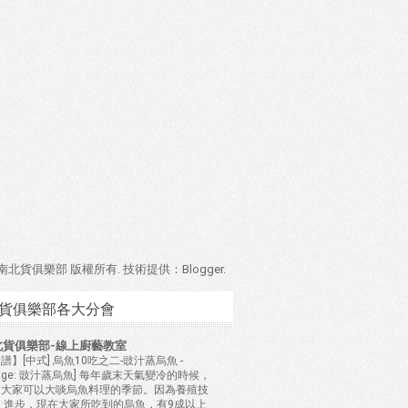
4 南北貨俱樂部 版權所有. 技術提供：
Blogger
.
貨俱樂部各大分會
北貨俱樂部-線上廚藝教室
譜】[中式] 烏魚10吃之二-豉汁蒸烏魚
-
mage: 豉汁蒸烏魚] 每年歲末天氣變冷的時候，
是大家可以大啖烏魚料理的季節。因為養殖技
 進步，現在大家所吃到的烏魚，有9成以上