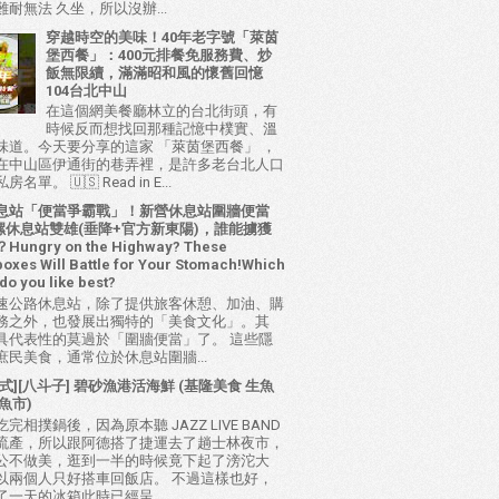
耐無法 久坐，所以沒辦...
穿越時空的美味！40年老字號「萊茵
堡西餐」：400元排餐免服務費、炒
飯無限續，滿滿昭和風的懷舊回憶
104台北中山
在這個網美餐廳林立的台北街頭，有
時候反而想找回那種記憶中樸實、溫
味道。今天要分享的這家 「萊茵堡西餐」 ，
在中山區伊通街的巷弄裡，是許多老台北人口
名單。 🇺🇸 Read in E...
息站「便當爭霸戰」！新營休息站圍牆便當
 西螺休息站雙雄(垂降+官方新東陽)，誰能擄獲
ungry on the Highway? These
oxes Will Battle for Your Stomach!Which
do you like best?
速公路休息站，除了提供旅客休憩、加油、購
務之外，也發展出獨特的「美食文化」。其
具代表性的莫過於「圍牆便當」了。 這些隱
庶民美食，通常位於休息站圍牆...
式][八斗子] 碧砂漁港活海鮮 (基隆美食 生魚
魚市)
完相撲鍋後，因為原本聽 JAZZ LIVE BAND
流產，所以跟阿德搭了捷運去了趟士林夜市，
公不做美，逛到一半的時候竟下起了滂沱大
以兩個人只好搭車回飯店。 不過這樣也好，
了一天的冰箱此時已經呈...