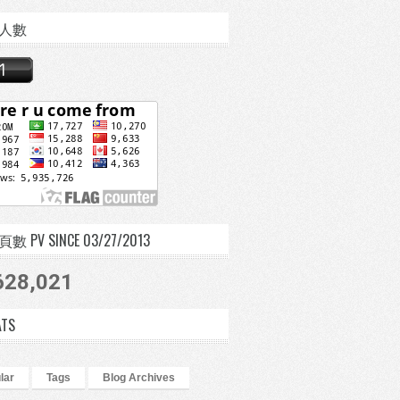
人數
 PV SINCE 03/27/2013
628,021
ATS
lar
Tags
Blog Archives