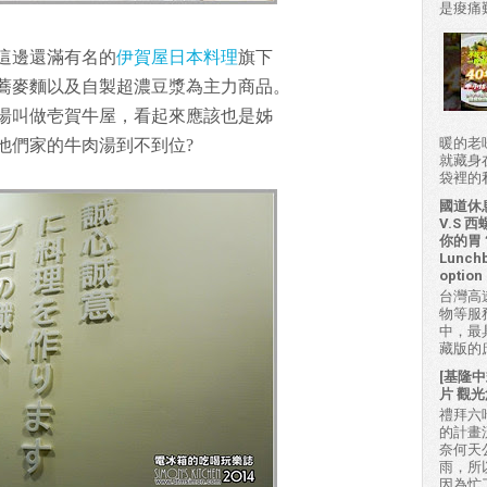
是痠痛難
這邊還滿有名的
伊賀屋日本料理
旗下
蕎麥麵以及自製超濃豆漿為主力商品。
湯叫做壱賀牛屋，看起來應該也是姊
暖的老
他們家的牛肉湯到不到位?
就藏身
袋裡的私房
國道休
V.S
你的胃？H
Lunchb
option 
台灣高
物等服
中，最
藏版的
[基隆中
片 觀光
禮拜六吃
的計畫
奈何天
雨，所
因為忙