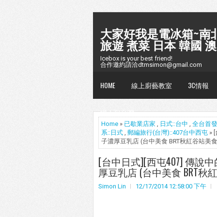
大家好我是電冰箱~南北
旅遊 煮菜 日本 韓國 澳
Icebox is your best friend!
合作邀約請洽dtmsimon@gmail.com
HOME
線上廚藝教室
3C情報
懶人包台灣
Home
»
已歇業店家
,
日式::台中
,
全台首
系::日式
,
郵編旅行(台灣)::407台中西屯
»
子濃厚豆乳店 (台中美食 BRT秋紅谷站美食
[台中日式][西屯407] 傳
厚豆乳店 (台中美食 BRT秋
Simon Lin
12/17/2014 12:58:00 下午