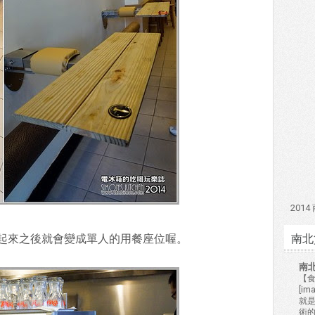
201
南北
起來之後就會變成單人的用餐座位喔。
南
【食
[i
就
術的