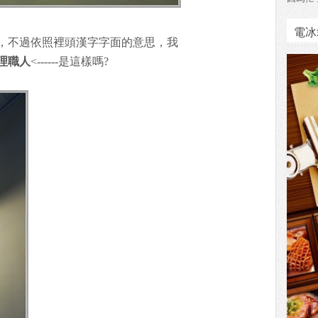
電冰
，不過依照裡頭漢字字面的意思，我
理職人
<------是這樣嗎?