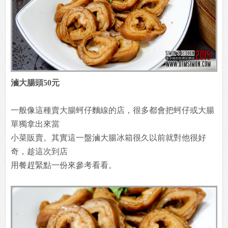
滷大腸頭50元
一般像這種賣大腸蚵仔麵線的店，很多都會把蚵仔或大腸
單獨拿出來當
小菜販賣。其實這一盤滷大腸冰箱很久以前就對他很好
奇，趁這次到店
用餐趕緊點一份來參考看看。