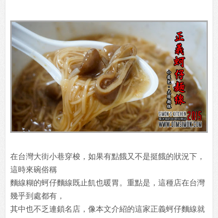
在台灣大街小巷穿梭，如果有點餓又不是挺餓的狀況下，
這時來碗俗稱
麵線糊的蚵仔麵線既止飢也暖胃。重點是，這種店在台灣
幾乎到處都有，
其中也不乏連鎖名店，像本文介紹的這家正義蚵仔麵線就