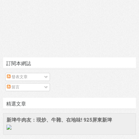
訂閱本網誌
發表文章
留言
精選文章
新埤牛肉友：現炒、牛雜、在地味! 925屏東新埤