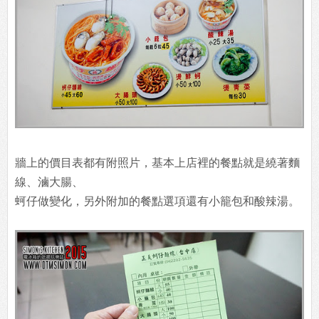
牆上的價目表都有附照片，基本上店裡的餐點就是繞著麵
線、滷大腸、
蚵仔做變化，另外附加的餐點選項還有小籠包和酸辣湯。