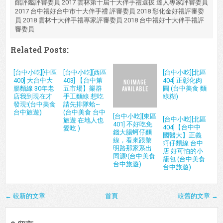
館評鑑評審委員 2017 雲林第十屆十大伴手禮選拔 達人專家評審委員
2017 台中禮好台中市十大伴手禮 評審委員 2018 彰化金好禮評審委
員 2018 雲林十大伴手禮專家評審委員 2018 台中禮好十大伴手禮評
審委員
Related Posts:
[台中小吃][中區
[台中小吃][西區
[台中小吃][北區
400] 大台中大
403] 【台中第
404] 正彰化肉
腸麵線 30年老
五市場】樂群
圓 (台中美食 麵
店我到現在才
手工麵線 想吃
線糊)
發現!(台中美食
請先排隊蛤~
台中旅遊)
(台中美食 台中
[台中小吃][東區
[台中小吃][北區
旅遊 在地人也
401] 不好吃免
404]【台中中
愛吃 )
錢大腸蚵仔麵
國醫大】正義
線，看來跟黎
蚵仔麵線 台中
明路那家系出
店 好可怕的小
同源!(台中美食
籠包 (台中美食
台中旅遊)
台中旅遊)
← 較新的文章
首頁
較舊的文章 →