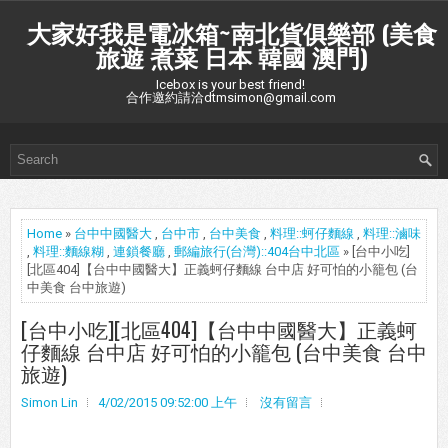
大家好我是電冰箱~南北貨俱樂部 (美食
旅遊 煮菜 日本 韓國 澳門)
Icebox is your best friend!
合作邀約請洽dtmsimon@gmail.com
Home
»
台中中國醫大
,
台中市
,
台中美食
,
料理::蚵仔麵線
,
料理::滷味
,
料理::麵線糊
,
連鎖餐廳
,
郵編旅行(台灣)::404台中北區
» [台中小吃]
[北區404]【台中中國醫大】正義蚵仔麵線 台中店 好可怕的小籠包 (台
中美食 台中旅遊)
[台中小吃][北區404]【台中中國醫大】正義蚵
仔麵線 台中店 好可怕的小籠包 (台中美食 台中
旅遊)
Simon Lin
4/02/2015 09:52:00 上午
沒有留言