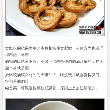
實際吃的結果大腸頭本身相當厚實肥嫩，火候方面也處理
得不錯，略帶
嚼勁的口感還不賴。不過可惜的是他們的滷汁偏甜，在大
腸本身就是屬
於比較油膩食材的先天條件下，吃沒幾片就會覺得膩口。
特別是他們只
給香菜、蒜泥沒給薑絲或蔥花，原則上是無法解膩的。