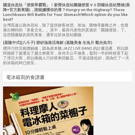
國道休息站「便當爭霸戰」！新營休息站圍牆便當 V.S 西螺休息站雙雄(垂
降+官方新東陽)，誰能擄獲你的胃？Hungry on the Highway? These
Lunchboxes Will Battle for Your Stomach!Which option do you like
best?
台灣高速公路休息站，除了提供旅客休憩、加油、購物等服務之外，也發
展出獨特的「美食文化」。其中，最具代表性的莫過於「圍牆便當」了。
這些隱藏版的庶民美食，通常位於休息站圍牆...
[基隆中式][八斗子] 碧砂漁港活海鮮 (基隆美食 生魚片 觀光魚市)
禮拜六吃完相撲鍋後，因為原本聽 JAZZ LIVE BAND 的計畫流產，所以跟
阿德搭了捷運去了趟士林夜市，奈何天公不做美，逛到一半的時候竟下起
了滂沱大雨，所以兩個人只好搭車回飯店。 不過這樣也好，因為忙了一天
的冰箱此時已經呈...
電冰箱寫的食譜書