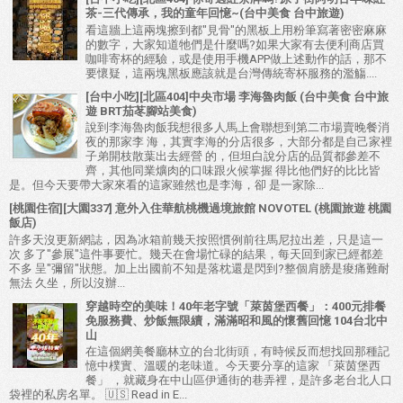
茶-三代傳承，我的童年回憶~(台中美食 台中旅遊)
看這牆上這兩塊擦到都"見骨"的黑板上用粉筆寫著密密麻麻
的數字，大家知道牠們是什麼嗎?如果大家有去便利商店買
咖啡寄杯的經驗，或是使用手機APP做上述動作的話，那不
要懷疑，這兩塊黑板應該就是台灣傳統寄杯服務的濫觴....
[台中小吃][北區404]中央市場 李海魯肉飯 (台中美食 台中旅
遊 BRT茄苳腳站美食)
說到李海魯肉飯我想很多人馬上會聯想到第二市場賣晚餐消
夜的那家李 海，其實李海的分店很多，大部分都是自己家裡
子弟開枝散葉出去經營 的，但坦白說分店的品質都參差不
齊，其他同業爌肉的口味跟火候掌握 得比他們好的比比皆
是。但今天要帶大家來看的這家雖然也是李海，卻 是一家除...
[桃園住宿][大園337] 意外入住華航桃機過境旅館 NOVOTEL (桃園旅遊 桃園
飯店)
許多天沒更新網誌，因為冰箱前幾天按照慣例前往馬尼拉出差，只是這一
次 多了"參展"這件事要忙。幾天在會場忙碌的結果，每天回到家已經都差
不多 呈"彌留"狀態。加上出國前不知是落枕還是閃到?整個肩膀是痠痛難耐
無法 久坐，所以沒辦...
穿越時空的美味！40年老字號「萊茵堡西餐」：400元排餐
免服務費、炒飯無限續，滿滿昭和風的懷舊回憶 104台北中
山
在這個網美餐廳林立的台北街頭，有時候反而想找回那種記
憶中樸實、溫暖的老味道。今天要分享的這家 「萊茵堡西
餐」 ，就藏身在中山區伊通街的巷弄裡，是許多老台北人口
袋裡的私房名單。 🇺🇸 Read in E...