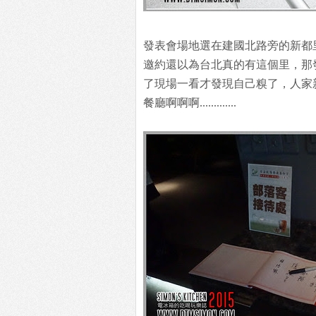
發表會場地選在建國北路旁的新都
邀約還以為台北真的有這個里，那
了現場一看才發現自己糗了，人家
餐廳啊啊啊.............