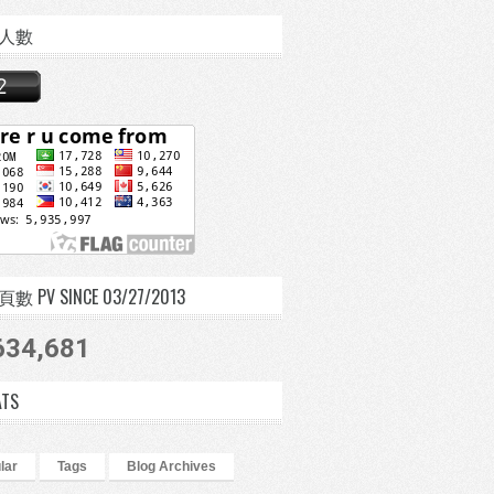
人數
 PV SINCE 03/27/2013
634,681
ATS
lar
Tags
Blog Archives