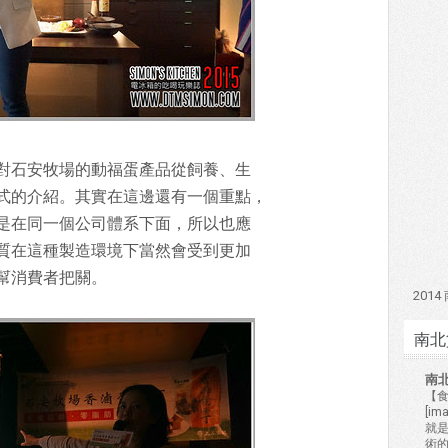
對石安牧場的動福蛋產品從飼養、生
式的介紹。其實在這邊還有一個重點，
是在同一個公司體系下面，所以也應
質在這種製造環境下當然會受到更加
幫消費者把關。
201
南北
南
【食
[i
就
術的