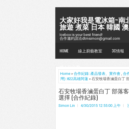
大家好我是電冰箱~南北
旅遊 煮菜 日本 韓國 澳
Icebox is your best friend!
合作邀約請洽dtmsimon@gmail.com
HOME
線上廚藝教室
3C情報
懶人包台灣
Home
»
合作紀錄::產品發表、實作會
,
合
灣)::822高雄阿蓮
» 石安牧場香滷蛋白丁 
石安牧場香滷蛋白丁 部落客
選擇 (合作紀錄)
Simon Lin
4/30/2015 12:55:00 上午