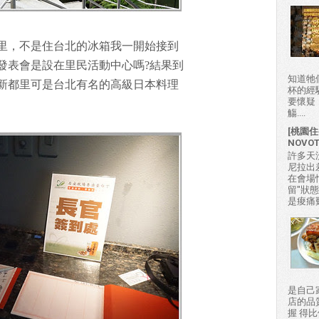
里，不是住台北的冰箱我一開始接到
發表會是設在里民活動中心嗎?結果到
知道牠
新都里可是台北有名的高級日本料理
杯的經
要懷疑
觴....
[桃園住
NOVO
許多天
尼拉出
在會場
留"狀
是痠痛難
是自己
店的品
握 得