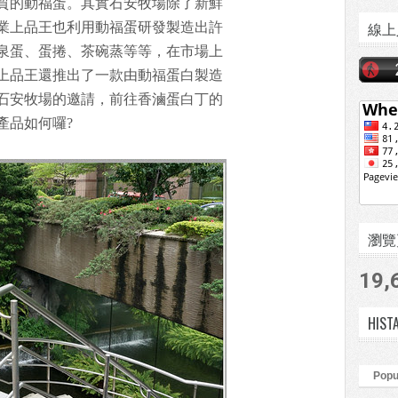
質的動福蛋。其實石安牧場除了新鮮
線上
業上品王也利用動福蛋研發製造出許
泉蛋、蛋捲、茶碗蒸等等，在市場上
上品王還推出了一款由動福蛋白製造
石安牧場的邀請，前往香滷蛋白丁的
產品如何囉?
瀏覽頁數
19,
HIST
Popu