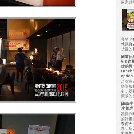
這家雖然
暖的老
就藏身
袋裡的私房
國道休
V.S
你的胃？H
Lunchb
option 
台灣高
物等服
中，最
藏版的
[基隆中
片 觀光
禮拜六吃
的計畫
奈何天
雨，所
因為忙