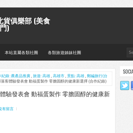
貨俱樂部 (美食
門)
本站直屬各類社團
各類旅遊姊妹社團
SOCI
作紀錄::農產品推廣
,
旅遊::高雄
,
高雄市
,
景點::高雄
,
郵編旅行(台
部落客體驗發表會 動福蛋製作 零膽固醇的健康新選擇 (合作紀錄)
體驗發表會 動福蛋製作 零膽固醇的健康新
沒有留言