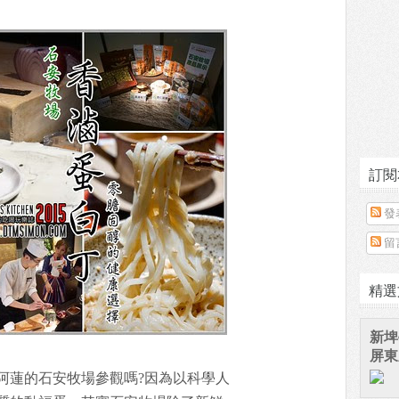
訂閱
發
留
精選
新埤
屏東
阿蓮的石安牧場參觀嗎?因為以科學人