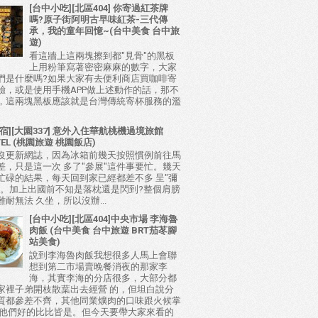
[台中小吃][北區404] 你寄過紅茶牌
嗎?原子街阿明古早味紅茶-三代傳
承，我的童年回憶~(台中美食 台中旅
遊)
看這牆上這兩塊擦到都"見骨"的黑板
上用粉筆寫著密密麻麻的數字，大家
們是什麼嗎?如果大家有去便利商店買咖啡寄
驗，或是使用手機APP做上述動作的話，那不
，這兩塊黑板應該就是台灣傳統寄杯服務的濫
宿][大園337] 意外入住華航桃機過境旅館
TEL (桃園旅遊 桃園飯店)
沒更新網誌，因為冰箱前幾天按照慣例前往馬
差，只是這一次 多了"參展"這件事要忙。幾天
忙碌的結果，每天回到家已經都差不多 呈"彌
態。加上出國前不知是落枕還是閃到?整個肩膀
耐無法 久坐，所以沒辦...
[台中小吃][北區404]中央市場 李海魯
肉飯 (台中美食 台中旅遊 BRT茄苳腳
站美食)
說到李海魯肉飯我想很多人馬上會聯
想到第二市場賣晚餐消夜的那家李
海，其實李海的分店很多，大部分都
家裡子弟開枝散葉出去經營 的，但坦白說分
質都參差不齊，其他同業爌肉的口味跟火候掌
比他們好的比比皆是。但今天要帶大家來看的