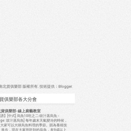
4 南北貨俱樂部 版權所有. 技術提供：
Blogger
.
貨俱樂部各大分會
北貨俱樂部-線上廚藝教室
譜】[中式] 烏魚10吃之二-豉汁蒸烏魚
-
mage: 豉汁蒸烏魚] 每年歲末天氣變冷的時候，
是大家可以大啖烏魚料理的季節。因為養殖技
 進步，現在大家所吃到的烏魚，有9成以上