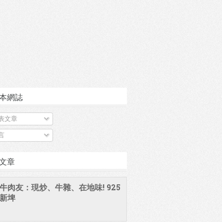
本網誌
表文章
言
文章
牛肉友：現炒、牛雜、在地味! 925
新埤