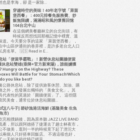
也是李海，卻 是一家除...
穿越時空的美味！40年老字號「萊茵
堡西餐」：400元排餐免服務費、炒
飯無限續，滿滿昭和風的懷舊回憶
104台北中山
在這個網美餐廳林立的台北街頭，有
時候反而想找回那種記憶中樸實、溫
味道。今天要分享的這家 「萊茵堡西餐」 ，
在中山區伊通街的巷弄裡，是許多老台北人口
名單。 🇺🇸 Read in E...
息站「便當爭霸戰」！新營休息站圍牆便當
 西螺休息站雙雄(垂降+官方新東陽)，誰能擄獲
ungry on the Highway? These
oxes Will Battle for Your Stomach!Which
do you like best?
速公路休息站，除了提供旅客休憩、加油、購
務之外，也發展出獨特的「美食文化」。其
具代表性的莫過於「圍牆便當」了。 這些隱
庶民美食，通常位於休息站圍牆...
式][八斗子] 碧砂漁港活海鮮 (基隆美食 生魚
魚市)
完相撲鍋後，因為原本聽 JAZZ LIVE BAND
流產，所以跟阿德搭了捷運去了趟士林夜市，
公不做美，逛到一半的時候竟下起了滂沱大
以兩個人只好搭車回飯店。 不過這樣也好，
了一天的冰箱此時已經呈...