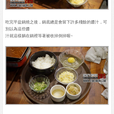
吃完平盆鍋燒之後，鍋底總是會留下許多殘餘的醬汁，可
別以為這些醬
汁就這樣躺在鍋裡等著被收掉倒掉喔~