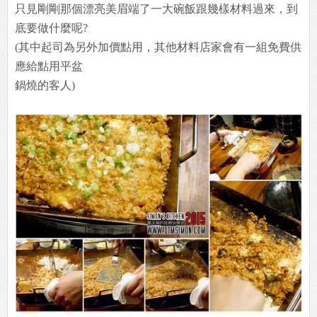
只見剛剛那個漂亮美眉端了一大碗飯跟幾樣材料過來，到
底要做什麼呢?
(其中起司為另外加價點用，其他材料店家會有一組免費供
應給點用平盆
鍋燒的客人)