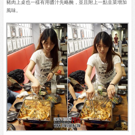
豬肉上桌也一樣有用醬汁先略醃，並且附上一點韭菜增加
風味。