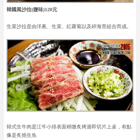
韓國風沙拉(鹽味)120元
生菜沙拉是由洋蔥、生菜、紅蘿蔔以及碎海苔組合而成。
韓式生牛肉是江牛小排表面稍微炙烤過即切片上桌，有點
像是炙燒生魚