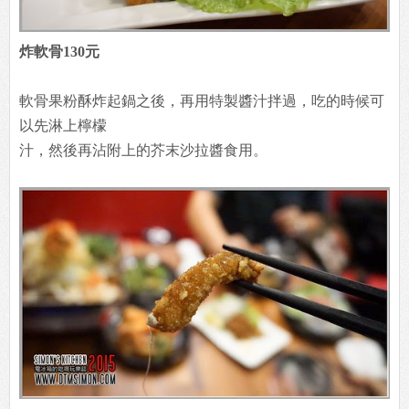
炸軟骨130元
軟骨果粉酥炸起鍋之後，再用特製醬汁拌過，吃的時候可
以先淋上檸檬
汁，然後再沾附上的芥末沙拉醬食用。