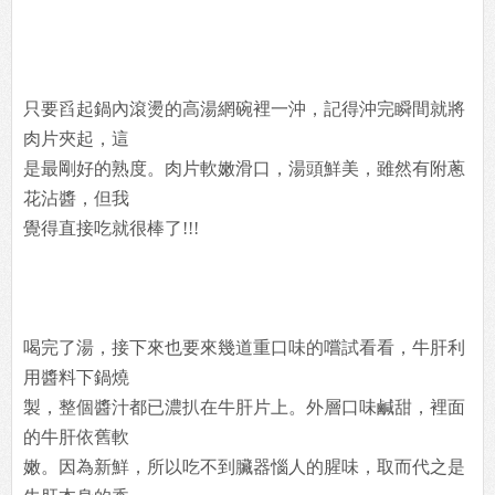
只要舀起鍋內滾燙的高湯網碗裡一沖，記得沖完瞬間就將
肉片夾起，這
是最剛好的熟度。肉片軟嫩滑口，湯頭鮮美，雖然有附蔥
花沾醬，但我
覺得直接吃就很棒了!!!
喝完了湯，接下來也要來幾道重口味的嚐試看看，牛肝利
用醬料下鍋燒
製，整個醬汁都已濃扒在牛肝片上。外層口味鹹甜，裡面
的牛肝依舊軟
嫩。因為新鮮，所以吃不到臟器惱人的腥味，取而代之是