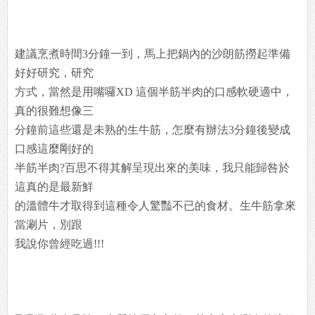
建議烹煮時間3分鐘一到，馬上把鍋內的沙朗筋撈起準備
好好研究，研究
方式，當然是用嘴囉XD 這個半筋半肉的口感軟硬適中，
真的很難想像三
分鐘前這些還是未熟的生牛筋，怎麼有辦法3分鐘後變成
口感這麼剛好的
半筋半肉?百思不得其解呈現出來的美味，我只能歸咎於
這真的是最新鮮
的溫體牛才取得到這種令人驚豔不已的食材。生牛筋拿來
當涮片，別跟
我說你曾經吃過!!!