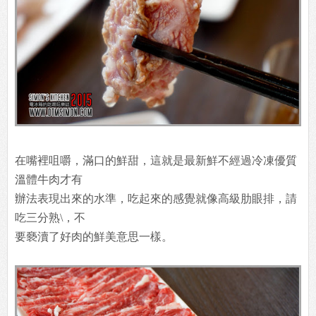
在嘴裡咀嚼，滿口的鮮甜，這就是最新鮮不經過冷凍優質
溫體牛肉才有
辦法表現出來的水準，吃起來的感覺就像高級肋眼排，請
吃三分熟\，不
要褻瀆了好肉的鮮美意思一樣。