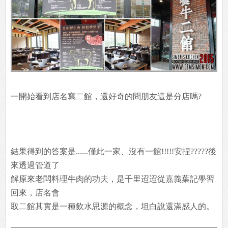
一開始看到店名寫二館，還好奇的問朋友這是分店嗎?
結果得到的答案是......僅此一家、沒有一館!!!!!安捏?????後
來透過管道了
解原來老闆料理牛肉的功夫，是千里迢迢從嘉義葉記學習
回來，店名會
取二館其實是一種飲水思源的概念，坦白說還滿感人的。