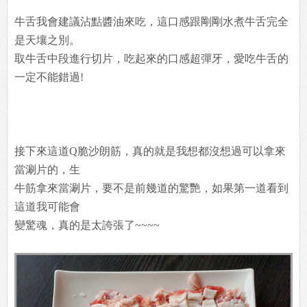
牛舌我會建議沾點醬油來吃，這口感跟剛剛水煮牛舌完全
是天壤之別。
取牛舌中段進行切片，吃起來的口感超彈牙，愛吃牛舌的
一定不能錯過!
接下來這道Q脆沙朗筋，真的就是我想都沒想過可以拿來
當涮片的，生
牛筋拿來當涮片，要不是前幾道的驚艷，如果第一道看到
這道我可能會
變驚魂，真的是太誇張了~~~~