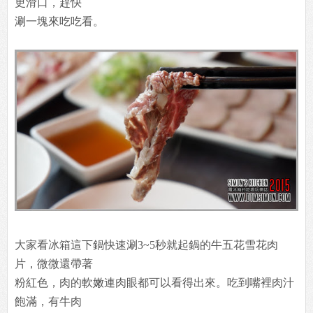
更滑口，趕快
涮一塊來吃吃看。
大家看冰箱這下鍋快速涮3~5秒就起鍋的牛五花雪花肉
片，微微還帶著
粉紅色，肉的軟嫩連肉眼都可以看得出來。吃到嘴裡肉汁
飽滿，有牛肉