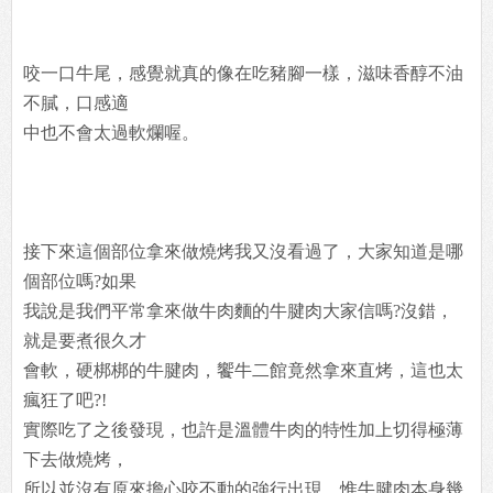
咬一口牛尾，感覺就真的像在吃豬腳一樣，滋味香醇不油
不膩，口感適
中也不會太過軟爛喔。
接下來這個部位拿來做燒烤我又沒看過了，大家知道是哪
個部位嗎?如果
我說是我們平常拿來做牛肉麵的牛腱肉大家信嗎?沒錯，
就是要煮很久才
會軟，硬梆梆的牛腱肉，饗牛二館竟然拿來直烤，這也太
瘋狂了吧?!
實際吃了之後發現，也許是溫體牛肉的特性加上切得極薄
下去做燒烤，
所以並沒有原來擔心咬不動的強行出現。惟牛腱肉本身幾