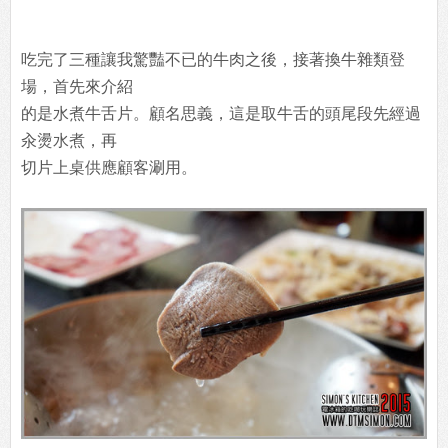
吃完了三種讓我驚豔不已的牛肉之後，接著換牛雜類登
場，首先來介紹
的是水煮牛舌片。顧名思義，這是取牛舌的頭尾段先經過
汆燙水煮，再
切片上桌供應顧客涮用。