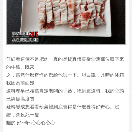
仔細看這個不是肥肉，真的是貨真價實從沙朗部位取下來
的牛筋。既來
之，當然什麼奇怪的都給他試一下。坦白說，此時的冰箱
我因為前面幾
道料理早已相當肯定老闆的手藝，吃到這道時，我的心態
已經從高度質
疑轉變成想看看葫蘆裡到底賣得是什麼要得好奇心。沒
錯，會殺死一隻
貓的 好~奇~心心心心心......................