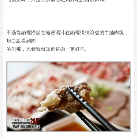
不過從鍋裡撈起在隨著湯汁在鍋裡繼續滾煮的牛腩肉塊，
坦白說看到肉
的剎那，光看我就知道這肉一定好吃。