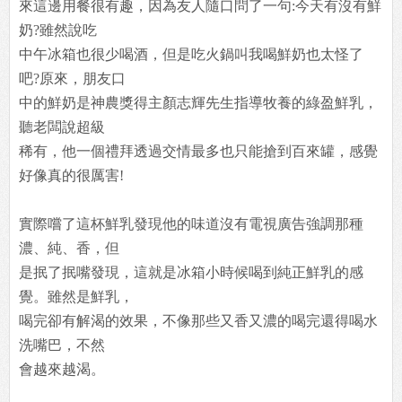
來這邊用餐很有趣，因為友人隨口問了一句:今天有沒有鮮
奶?雖然說吃
中午冰箱也很少喝酒，但是吃火鍋叫我喝鮮奶也太怪了
吧?原來，朋友口
中的鮮奶是神農獎得主顏志輝先生指導牧養的綠盈鮮乳，
聽老闆說超級
稀有，他一個禮拜透過交情最多也只能搶到百來罐，感覺
好像真的很厲害!
實際嚐了這杯鮮乳發現他的味道沒有電視廣告強調那種
濃、純、香，但
是抿了抿嘴發現，這就是冰箱小時候喝到純正鮮乳的感
覺。雖然是鮮乳，
喝完卻有解渴的效果，不像那些又香又濃的喝完還得喝水
洗嘴巴，不然
會越來越渴。