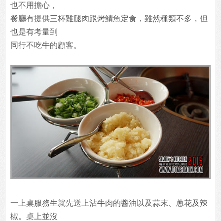
也不用擔心，
餐廳有提供三杯雞腿肉跟烤鯖魚定食，雖然種類不多，但
也是有考量到
同行不吃牛的顧客。
一上桌服務生就先送上沾牛肉的醬油以及蒜末、蔥花及辣
椒。桌上並沒