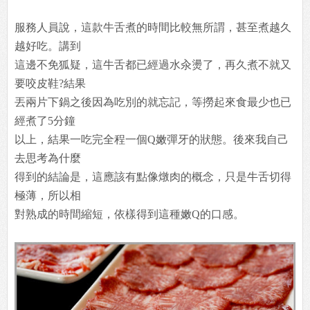
服務人員說，這款牛舌煮的時間比較無所謂，甚至煮越久
越好吃。講到
這邊不免狐疑，這牛舌都已經過水汆燙了，再久煮不就又
要咬皮鞋?結果
丟兩片下鍋之後因為吃別的就忘記，等撈起來食最少也已
經煮了5分鐘
以上，結果一吃完全程一個Q嫩彈牙的狀態。後來我自己
去思考為什麼
得到的結論是，這應該有點像燉肉的概念，只是牛舌切得
極薄，所以相
對熟成的時間縮短，依樣得到這種嫩Q的口感。