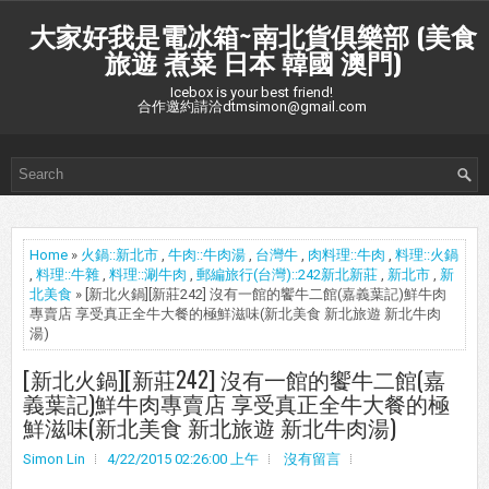
大家好我是電冰箱~南北貨俱樂部 (美食
旅遊 煮菜 日本 韓國 澳門)
Icebox is your best friend!
合作邀約請洽dtmsimon@gmail.com
Home
»
火鍋::新北市
,
牛肉::牛肉湯
,
台灣牛
,
肉料理::牛肉
,
料理::火鍋
,
料理::牛雜
,
料理::涮牛肉
,
郵編旅行(台灣)::242新北新莊
,
新北市
,
新
北美食
» [新北火鍋][新莊242] 沒有一館的饗牛二館(嘉義葉記)鮮牛肉
專賣店 享受真正全牛大餐的極鮮滋味(新北美食 新北旅遊 新北牛肉
湯)
[新北火鍋][新莊242] 沒有一館的饗牛二館(嘉
義葉記)鮮牛肉專賣店 享受真正全牛大餐的極
鮮滋味(新北美食 新北旅遊 新北牛肉湯)
Simon Lin
4/22/2015 02:26:00 上午
沒有留言