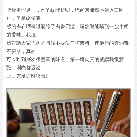
肥瘦處理適中，肉的紋理鮮明，吃起來雖然不到入口即
化，但是略帶嚼
感的肉在嘴裡咀嚼除了肉香四溢，尾韻還能嚐到一股牛奶
的香味。我強
烈建議大家吃肉的時候不要沾任何醬料，連他們的醬油都
不要沾，真的
可以吃到層次很豐富的味道。第一塊肉真的就讓我很驚
艷，涮肉都還沒
上，怎麼這麼誇張?