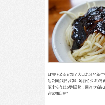
日前很榮幸參加了大口老師的新竹
池公園(我們以前叫她新竹公園)說
候冰箱有點感到震驚，因為冰箱以
這家麵店咧?