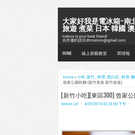
大家好我是電冰箱~南北
旅遊 煮菜 日本 韓國 澳
Icebox is your best friend!
合作邀約請洽dtmsimon@gmail.com
HOME
線上廚藝教室
3C情報
懶人包台灣
Home
»
小吃::新竹
,
料理::黑白切
,
料理::
曾家公園乾麵 (新竹美食 新竹旅遊)
[新竹小吃][東區300] 曾家
Simon Lin
4/07/2015 02:23:00 下午