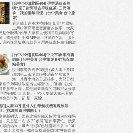
[台中小吃][北區404] 你寄過紅茶牌
嗎?原子街阿明古早味紅茶-三代傳
承，我的童年回憶~(台中美食 台中旅
遊)
看這牆上這兩塊擦到都"見骨"的黑板
上用粉筆寫著密密麻麻的數字，大家
們是什麼嗎?如果大家有去便利商店買咖啡寄
驗，或是使用手機APP做上述動作的話，那不
，這兩塊黑板應該就是台灣傳統寄杯服務的濫
[台中小吃][北區404]中央市場 李海魯
肉飯 (台中美食 台中旅遊 BRT茄苳腳
站美食)
說到李海魯肉飯我想很多人馬上會聯
想到第二市場賣晚餐消夜的那家李
海，其實李海的分店很多，大部分都
家裡子弟開枝散葉出去經營 的，但坦白說分
質都參差不齊，其他同業爌肉的口味跟火候掌
比他們好的比比皆是。但今天要帶大家來看的
也是李海，卻 是一家除...
宿][大園337] 意外入住華航桃機過境旅館
TEL (桃園旅遊 桃園飯店)
沒更新網誌，因為冰箱前幾天按照慣例前往馬
差，只是這一次 多了"參展"這件事要忙。幾天
忙碌的結果，每天回到家已經都差不多 呈"彌
態。加上出國前不知是落枕還是閃到?整個肩膀