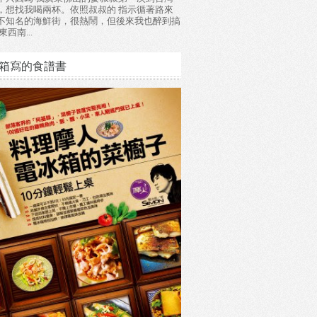
，想找我喝兩杯。依照叔叔的 指示循著路來
不知名的海鮮街，很熱鬧，但後來我也醉到搞
東西南...
箱寫的食譜書