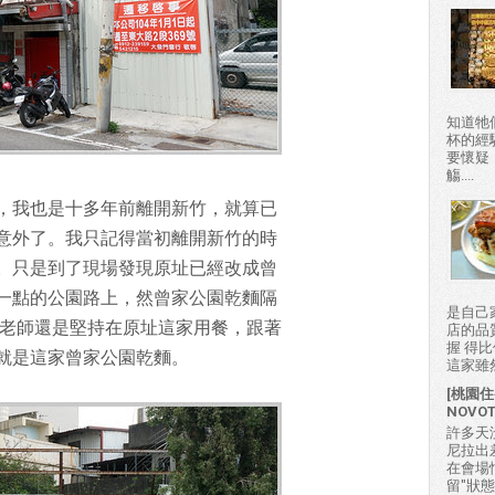
知道牠
杯的經
要懷疑
觴....
，我也是十多年前離開新竹，就算已
意外了。我只記得當初離開新竹的時
。只是到了現場發現原址已經改成曾
一點的公園路上，然曾家公園乾麵隔
是自己
大口老師還是堅持在原址這家用餐，跟著
店的品
握 得
就是這家曾家公園乾麵。
這家雖然
[桃園住
NOVO
許多天
尼拉出
在會場
留"狀