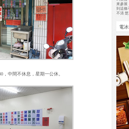
來參展
到這條
不清 楚
電冰
7:30，中間不休息，星期一公休。