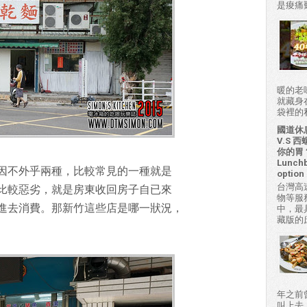
是痠痛難
暖的老
就藏身
袋裡的私房
國道休
V.S
你的胃？H
Lunchb
因不外乎兩種，比較常見的一種就是
option 
台灣高
比較惡劣，就是房東收回房子自已來
物等服
進去消費。那新竹這些店是哪一狀況，
中，最
藏版的
年之前
叫上去