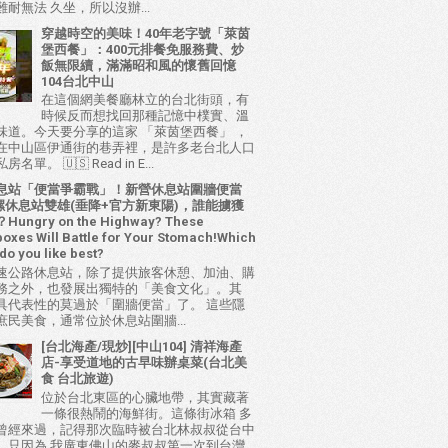
耐無法 久坐，所以沒辦...
穿越時空的美味！40年老字號「萊茵
堡西餐」：400元排餐免服務費、炒
飯無限續，滿滿昭和風的懷舊回憶
104台北中山
在這個網美餐廳林立的台北街頭，有
時候反而想找回那種記憶中樸實、溫
味道。今天要分享的這家 「萊茵堡西餐」 ，
在中山區伊通街的巷弄裡，是許多老台北人口
名單。 🇺🇸 Read in E...
息站「便當爭霸戰」！新營休息站圍牆便當
 西螺休息站雙雄(垂降+官方新東陽)，誰能擄獲
ungry on the Highway? These
oxes Will Battle for Your Stomach!Which
do you like best?
速公路休息站，除了提供旅客休憩、加油、購
務之外，也發展出獨特的「美食文化」。其
具代表性的莫過於「圍牆便當」了。 這些隱
庶民美食，通常位於休息站圍牆...
[台北海產/現炒][中山104] 清祥海產
店-享受道地的古早味辦桌菜(台北美
食 台北旅遊)
位於台北東區的心臟地帶，其實藏著
一條很熱鬧的海鮮街。這條街冰箱 多
曾經來過，記得那次臨時被台北林叔叔從台中
，只因為 我廣東佛山的麥叔叔第一次到台灣