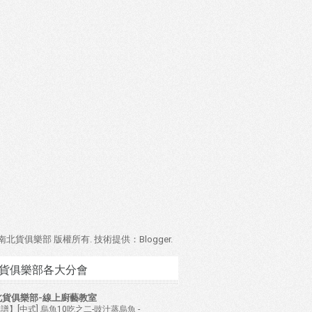
4 南北貨俱樂部 版權所有. 技術提供：
Blogger
.
貨俱樂部各大分會
北貨俱樂部-線上廚藝教室
譜】[中式] 烏魚10吃之二-豉汁蒸烏魚
-