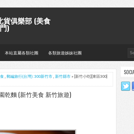
貨俱樂部 (美食
門)
本站直屬各類社團
各類旅遊姊妹社團
SOCI
麵食
,
郵編旅行(台灣)::300新竹市
,
新竹縣市
» [新竹小吃][東區300]
公園乾麵 (新竹美食 新竹旅遊)