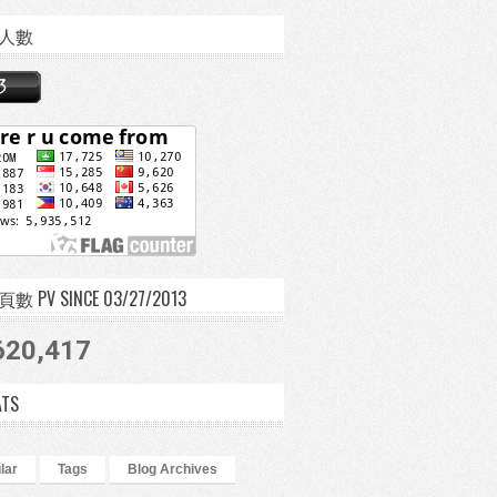
人數
 PV SINCE 03/27/2013
620,417
ATS
lar
Tags
Blog Archives