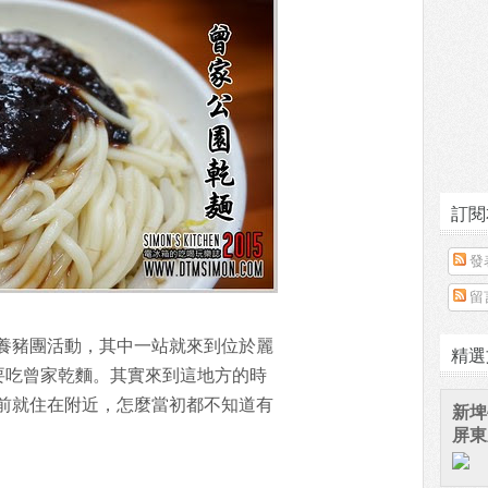
訂閱
發
留
養豬團活動，其中一站就來到位於麗
精選
要吃曾家乾麵。其實來到這地方的時
前就住在附近，怎麼當初都不知道有
新埤
屏東