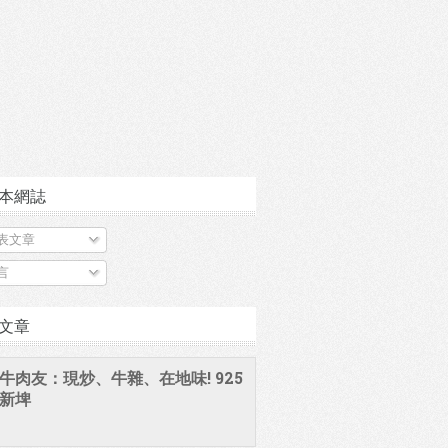
本網誌
表文章
言
文章
牛肉友：現炒、牛雜、在地味! 925
新埤