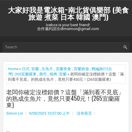
大家好我是電冰箱~南北貨俱樂部 (美食
旅遊 煮菜 日本 韓國 澳門)
Icebox is your best friend!
合作邀約請洽dtmsimon@gmail.com
Home
»
日式::宜蘭
,
生魚片
,
宜蘭美食
,
宜蘭旅遊
,
郵編旅行(台
灣)::265宜蘭羅東
,
壽司
,
燒烤::宜蘭
» 老闆你確定沒標錯價？這盤「滿
到看不見底」的熟成生魚片，竟然只要450元！(265宜蘭羅東)
老闆你確定沒標錯價？這盤「滿到看不見底」
的熟成生魚片，竟然只要450元！(265宜蘭羅
東)
Simon Lin
9/09/2025 10:07:00 上午
沒有留言