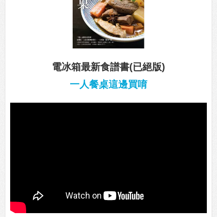
電冰箱最新食譜書(已絕版)
一人餐桌這邊買唷