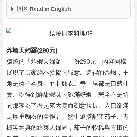
🇺🇸 Read in English
炸蝦天婦羅(290元)
猿燒的「炸蝦天婦羅」一份290元，內容同樣
展現了店家絕不妥協的誠意。這裡的炸蝦，主
角是蝦子本身，而非麵衣。每一尾都是口感扎
實、吃得到鮮甜蝦味的飽滿好蝦，完全不是坊
間那種為了看起來大隻而刻意拉長、入口卻滿
是厚重麵衣的廉價品。盤中還搭配了茄子、青
椒等經典的蔬菜天婦羅，茄子的軟糯與青椒的