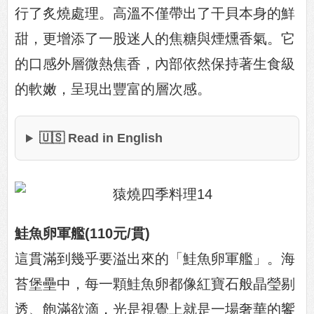
行了炙燒處理。高溫不僅帶出了干貝本身的鮮
甜，更增添了一股迷人的焦糖與煙燻香氣。它
的口感外層微熱焦香，內部依然保持著生食級
的軟嫩，呈現出豐富的層次感。
🇺🇸 Read in English
鮭魚卵軍艦(110元/貫)
這貫滿到幾乎要溢出來的「鮭魚卵軍艦」。海
苔堡壘中，每一顆鮭魚卵都像紅寶石般晶瑩剔
透、飽滿欲滴，光是視覺上就是一場奢華的饗