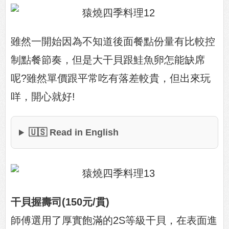
雖然一開始因為不知道後面餐點份量有比較控
制點餐節奏，但是大干貝跟鮭魚卵怎能缺席
呢?雖然單價跟平常吃有落差較貴，但出來玩
咩，開心就好!
🇺🇸 Read in English
干貝握壽司(150元/貫)
師傅選用了厚實飽滿的2S等級干貝，在表面進