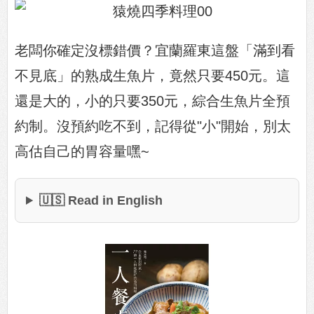
老闆你確定沒標錯價？宜蘭羅東這盤「滿到看
不見底」的熟成生魚片，竟然只要450元。這
還是大的，小的只要350元，綜合生魚片全預
約制。沒預約吃不到，記得從"小"開始，別太
高估自己的胃容量嘿~
🇺🇸 Read in English