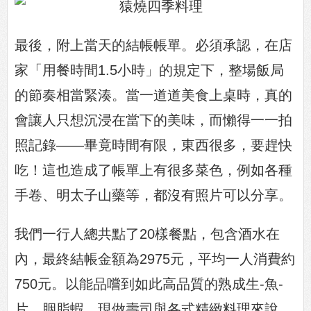
最後，附上當天的結帳帳單。必須承認，在店
家「用餐時間1.5小時」的規定下，整場飯局
的節奏相當緊湊。當一道道美食上桌時，真的
會讓人只想沉浸在當下的美味，而懶得一一拍
照記錄——畢竟時間有限，東西很多，要趕快
吃！這也造成了帳單上有很多菜色，例如各種
手卷、明太子山藥等，都沒有照片可以分享。
我們一行人總共點了20樣餐點，包含酒水在
內，最終結帳金額為2975元，平均一人消費約
750元。以能品嚐到如此高品質的熟成生-魚-
片、胭脂蝦、現做壽司與各式精緻料理來說，