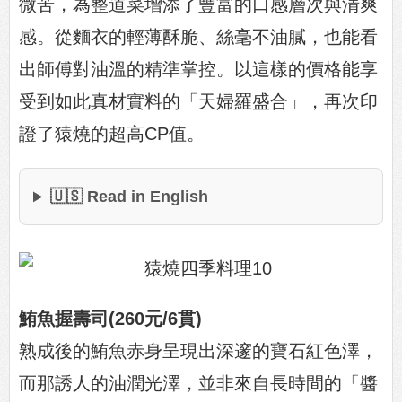
微苦，為整道菜增添了豐富的口感層次與清爽
感。從麵衣的輕薄酥脆、絲毫不油膩，也能看
出師傅對油溫的精準掌控。以這樣的價格能享
受到如此真材實料的「天婦羅盛合」，再次印
證了猿燒的超高CP值。
🇺🇸 Read in English
鮪魚握壽司(260元/6貫)
熟成後的鮪魚赤身呈現出深邃的寶石紅色澤，
而那誘人的油潤光澤，並非來自長時間的「醬