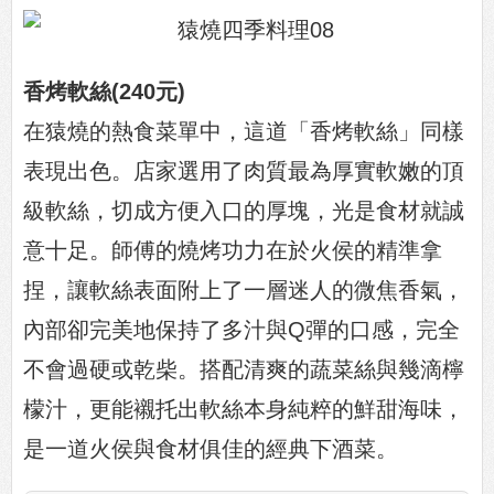
香烤軟絲(240元)
在猿燒的熱食菜單中，這道「香烤軟絲」同樣
表現出色。店家選用了肉質最為厚實軟嫩的頂
級軟絲，切成方便入口的厚塊，光是食材就誠
意十足。師傅的燒烤功力在於火侯的精準拿
捏，讓軟絲表面附上了一層迷人的微焦香氣，
內部卻完美地保持了多汁與Q彈的口感，完全
不會過硬或乾柴。搭配清爽的蔬菜絲與幾滴檸
檬汁，更能襯托出軟絲本身純粹的鮮甜海味，
是一道火侯與食材俱佳的經典下酒菜。