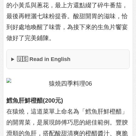
的小黃瓜與蔥花，最上方還點綴了碎牛番茄，
最後再輕灑七味粉提香。酸甜開胃的滋味，恰
到好處地喚醒了味蕾，為接下來的生魚片饗宴
做好了完美鋪陳。
🇺🇸 Read in English
鱈魚肝鮮橙醋(200元)
在猿燒，這道菜單上命名為「鱈魚肝鮮橙醋」
的開胃菜，是展現師傅巧思的絕佳範例。豐腴
滑順的魚肝，搭配酸甜清爽的橙醋醬汁、爽脆