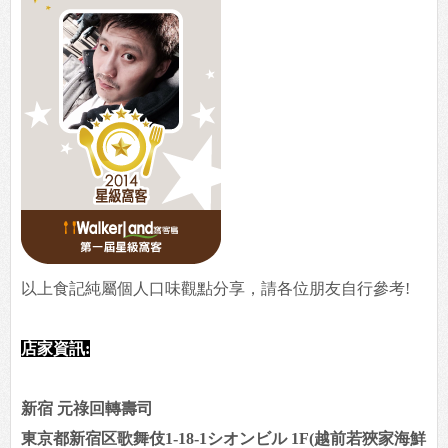
以上食記純屬個人口味觀點分享，請各位朋友自行參考!
店家資訊:
新宿 元祿回轉壽司
東京都新宿区歌舞伎1-18-1シオンビル 1F(越前若狹家海鮮