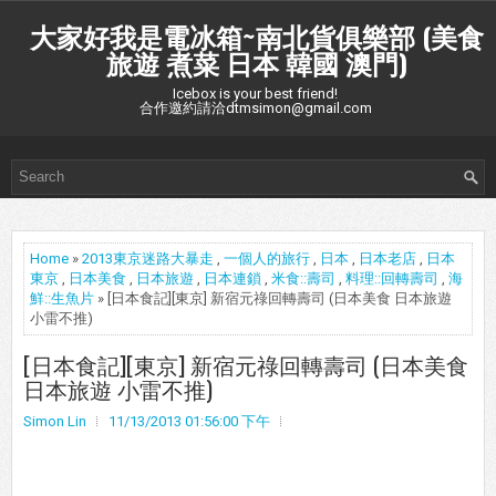
大家好我是電冰箱~南北貨俱樂部 (美食
旅遊 煮菜 日本 韓國 澳門)
Icebox is your best friend!
合作邀約請洽dtmsimon@gmail.com
Home
»
2013東京迷路大暴走
,
一個人的旅行
,
日本
,
日本老店
,
日本
東京
,
日本美食
,
日本旅遊
,
日本連鎖
,
米食::壽司
,
料理::回轉壽司
,
海
鮮::生魚片
» [日本食記][東京] 新宿元祿回轉壽司 (日本美食 日本旅遊
小雷不推)
[日本食記][東京] 新宿元祿回轉壽司 (日本美食
日本旅遊 小雷不推)
Simon Lin
11/13/2013 01:56:00 下午