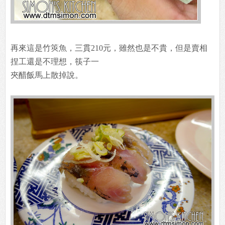
再來這是竹筴魚，三貫210元，雖然也是不貴，但是賣相
捏工還是不理想，筷子一
夾醋飯馬上散掉說。