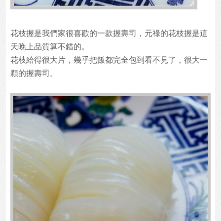
花枝握是我們家很喜歡的一款握壽司，元祿的花枝握是這
天晚上品質算不錯的。
花枝給得很大片，幾乎把飯都完全包到看不見了，很大一
顆的握壽司。