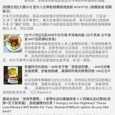
要懷疑，這兩塊黑板應該就是台灣傳統寄杯服務的濫觴....
[桃園住宿][大園337] 意外入住華航桃機過境旅館 NOVOTEL (桃園旅遊 桃園
飯店)
許多天沒更新網誌，因為冰箱前幾天按照慣例前往馬尼拉出差，只是這一
次 多了"參展"這件事要忙。幾天在會場忙碌的結果，每天回到家已經都差
不多 呈"彌留"狀態。加上出國前不知是落枕還是閃到?整個肩膀是痠痛難耐
無法 久坐，所以沒辦...
[台中小吃][北區404]中央市場 李海魯肉飯 (台中美食 台中旅
遊 BRT茄苳腳站美食)
說到李海魯肉飯我想很多人馬上會聯想到第二市場賣晚餐消
夜的那家李 海，其實李海的分店很多，大部分都是自己家裡
子弟開枝散葉出去經營 的，但坦白說分店的品質都參差不
齊，其他同業爌肉的口味跟火候掌握 得比他們好的比比皆
是。但今天要帶大家來看的這家雖然也是李海，卻 是一家除...
穿越時空的美味！40年老字號「萊茵堡西餐」：400元排餐
免服務費、炒飯無限續，滿滿昭和風的懷舊回憶 104台北中
山
在這個網美餐廳林立的台北街頭，有時候反而想找回那種記
憶中樸實、溫暖的老味道。今天要分享的這家 「萊茵堡西
餐」 ，就藏身在中山區伊通街的巷弄裡，是許多老台北人口
袋裡的私房名單。 🇺🇸 Read in E...
國道休息站「便當爭霸戰」！新營休息站圍牆便當 V.S 西螺休息站雙雄(垂
降+官方新東陽)，誰能擄獲你的胃？Hungry on the Highway? These
Lunchboxes Will Battle for Your Stomach!Which option do you like
best?