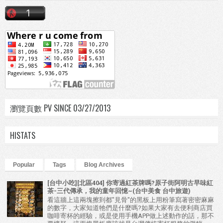
瀏覽頁數 PV SINCE 03/27/2013
HISTATS
Popular
Tags
Blog Archives
[台中小吃][北區404] 你寄過紅茶牌嗎?原子街阿明古早味紅
茶-三代傳承，我的童年回憶~(台中美食 台中旅遊)
看這牆上這兩塊擦到都"見骨"的黑板上用粉筆寫著密密麻麻
的數字，大家知道牠們是什麼嗎?如果大家有去便利商店買
咖啡寄杯的經驗，或是使用手機APP做上述動作的話，那不