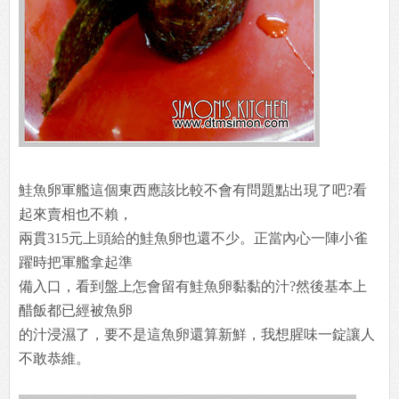
鮭魚卵軍艦這個東西應該比較不會有問題點出現了吧?看
起來賣相也不賴，
兩貫315元上頭給的鮭魚卵也還不少。正當內心一陣小雀
躍時把軍艦拿起準
備入口，看到盤上怎會留有鮭魚卵黏黏的汁?然後基本上
醋飯都已經被魚卵
的汁浸濕了，要不是這魚卵還算新鮮，我想腥味一錠讓人
不敢恭維。