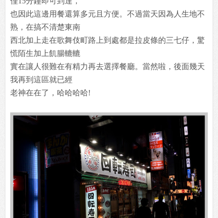
僅15分鐘即可到達，
也因此這邊用餐還算多元且方便。不過當天因為人生地不
熟，在搞不清楚東南
西北加上走在歌舞伎町路上到處都是拉皮條的三七仔，驚
慌陌生加上飢腸轆轆
實在讓人很難在有精力再去選擇餐廳。當然啦，後面幾天
我再到這區就已經
老神在在了，哈哈哈哈!