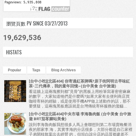
瀏覽頁數 PV SINCE 03/27/2013
19,629,536
HISTATS
Popular
Tags
Blog Archives
[台中小吃][北區404] 你寄過紅茶牌嗎?原子街阿明古早味紅
茶-三代傳承，我的童年回憶~(台中美食 台中旅遊)
看這牆上這兩塊擦到都"見骨"的黑板上用粉筆寫著密密麻麻
的數字，大家知道牠們是什麼嗎?如果大家有去便利商店買
咖啡寄杯的經驗，或是使用手機APP做上述動作的話，那不
要懷疑，這兩塊黑板應該就是台灣傳統寄杯服務的濫觴....
[台中小吃][北區404]中央市場 李海魯肉飯 (台中美食 台中旅
遊 BRT茄苳腳站美食)
說到李海魯肉飯我想很多人馬上會聯想到第二市場賣晚餐消
夜的那家李 海，其實李海的分店很多，大部分都是自己家裡
子弟開枝散葉出去經營 的，但坦白說分店的品質都參差不