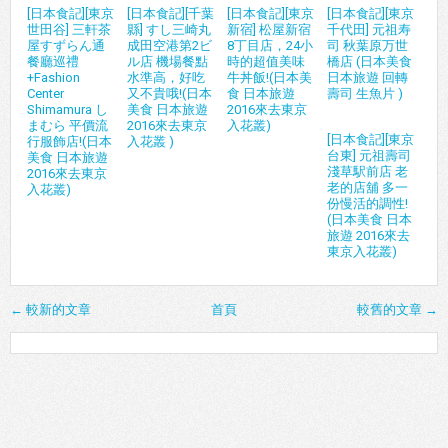
[日本食記][東京
[日本食記][千葉
[日本食記][東京
[日本食記][東京
世田谷] 三軒茶
縣] すし三崎丸
新宿] 松屋新宿
千代田] 元祖寿
屋すずらん通
成田空港第2ビ
8丁目店，24小
司 秋葉原万世
餐廳巡禮
ル店 機場餐點
時的超值美味
橋店 (日本美食
+Fashion
水準高，好吃
牛丼飯!(日本美
日本旅遊 回轉
Center
又不貴哦!(日本
食 日本旅遊
壽司 生魚片 )
Shimamura し
美食 日本旅遊
2016來去東京
まむら 平價流
2016來去東京
入花叢)
[日本食記][東京
行服飾店!(日本
入花叢 )
台東] 元祖壽司
美食 日本旅遊
淺草駅前店 老
2016來去東京
老的店舖 多一
入花叢)
份慢活的調性!
(日本美食 日本
旅遊 2016來去
東京入花叢)
← 較新的文章
首頁
較舊的文章 →