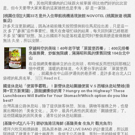
齊，其他同業爌肉的口味跟火候掌握 得比他們好的比比皆
是。但今天要帶大家來看的這家雖然也是李海，卻 是一家除...
[桃園住宿][大園337] 意外入住華航桃機過境旅館 NOVOTEL (桃園旅遊 桃園
飯店)
許多天沒更新網誌，因為冰箱前幾天按照慣例前往馬尼拉出差，只是這一
次 多了"參展"這件事要忙。幾天在會場忙碌的結果，每天回到家已經都差
不多 呈"彌留"狀態。加上出國前不知是落枕還是閃到?整個肩膀是痠痛難耐
無法 久坐，所以沒辦...
穿越時空的美味！40年老字號「萊茵堡西餐」：400元排餐
免服務費、炒飯無限續，滿滿昭和風的懷舊回憶 104台北中
山
在這個網美餐廳林立的台北街頭，有時候反而想找回那種記
憶中樸實、溫暖的老味道。今天要分享的這家 「萊茵堡西
餐」 ，就藏身在中山區伊通街的巷弄裡，是許多老台北人口
袋裡的私房名單。 🇺🇸 Read in E...
國道休息站「便當爭霸戰」！新營休息站圍牆便當 V.S 西螺休息站雙雄(垂
降+官方新東陽)，誰能擄獲你的胃？Hungry on the Highway? These
Lunchboxes Will Battle for Your Stomach!Which option do you like
best?
台灣高速公路休息站，除了提供旅客休憩、加油、購物等服務之外，也發
展出獨特的「美食文化」。其中，最具代表性的莫過於「圍牆便當」了。
這些隱藏版的庶民美食，通常位於休息站圍牆...
[基隆中式][八斗子] 碧砂漁港活海鮮 (基隆美食 生魚片 觀光魚市)
禮拜六吃完相撲鍋後，因為原本聽 JAZZ LIVE BAND 的計畫流產，所以跟
阿德搭了捷運去了趟士林夜市，奈何天公不做美，逛到一半的時候竟下起