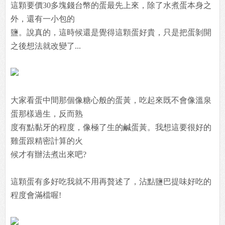
這顆要價30多塊錢台幣的蛋最先上來，除了水煮蛋本身之
外，還有一小包的
鹽。說真的，這時候還是覺得這顆蛋好貴，只是把蛋剝開
之後想法就改變了...
大家看蛋中間那個像糖心般的蛋黃，吃起來既不會像溫泉
蛋那樣過生，反而熟
度有點黏牙的程度，像極了生的鹹蛋黃。我想這要很好的
雞蛋跟精密計算的火
候才有辦法煮出來吧?
這顆蛋有多好吃我就不用再贅述了，沾點鹽巴提味好吃的
程度會滿檔喔!