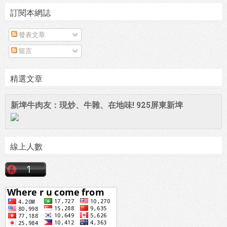
訂閱本網誌
發表文章
留言
精選文章
新埤牛肉友：現炒、牛雜、在地味! 925屏東新埤
線上人數