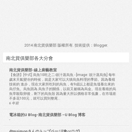
2014 南北貨俱樂部 版權所有. 技術提供：
Blogger
.
南北貨俱樂部各大分會
南北貨俱樂部-線上廚藝教室
【食譜】[中式] 烏魚10吃之二-豉汁蒸烏魚
-
[image: 豉汁蒸烏魚] 每年
歲末天氣變冷的時候，就是大家可以大啖烏魚料理的季節。因為養殖
技術的 進步，現在大家所吃到的烏魚，有9成以上都是魚塭養出來的
烏仔魚。烏魚因為 烏魚子的關係，以前又被稱為烏金。現在養殖的烏
魚宰殺取卵後，剩下的烏魚殼 因為量大所以價格非常低廉，在市場差
不多花100元，就可以買到整尾...
6 年前
電冰箱的U Blog-南北貨俱樂部 –U Blog 博客
-
dtmsimonさんのトップページ[食べログ]