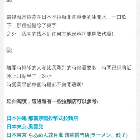
最後就是這背在日本吃拉麵非常重要的冰開水，一口飲
下，那種感覺除了爽字
之外，我真的找不到任何其他形容詞能夠取代囉!
離開時排隊的人潮比我剛到的時候還要多，時間已經將近
晚上11點半了，24小
時營業果然每個時段都不會閒著啊!
延伸閱讀，這邊還有一些拉麵店可以參考:
日本沖繩-那霸康龍投幣式拉麵店
日本東京-風雲兒
日本東京-らあめん花月嵐 淺草雷門店(ラーメン、餃子)