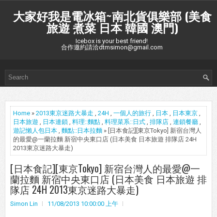
大家好我是電冰箱~南北貨俱樂部 (美食
旅遊 煮菜 日本 韓國 澳門)
Icebox is your best friend!
合作邀約請洽dtmsimon@gmail.com
Home
»
2013東京迷路大暴走
,
24H
,
一個人的旅行
,
日本
,
日本東京
,
日本旅遊
,
日本連鎖
,
料理::麵點
,
料理菜系::日式
,
排隊店
,
連鎖餐廳
,
遊記懶人包日本
,
麵點::日本拉麵
» [日本食記][東京Tokyo] 新宿台灣人
的最愛@一蘭拉麵 新宿中央東口店 (日本美食 日本旅遊 排隊店 24H
2013東京迷路大暴走)
[日本食記][東京Tokyo] 新宿台灣人的最愛@一
蘭拉麵 新宿中央東口店 (日本美食 日本旅遊 排
隊店 24H 2013東京迷路大暴走)
Simon Lin
11/08/2013 10:00:00 上午