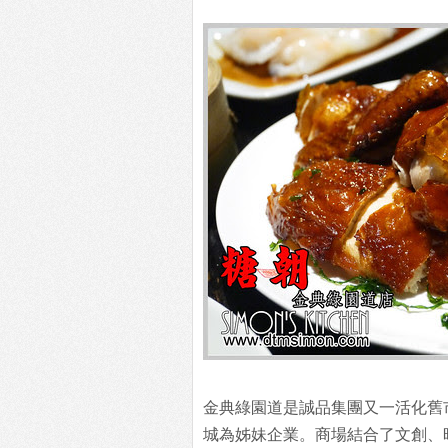
金典綠園道是誠品集團又一活化舊
城為姊妹企業。商場結合了文創、