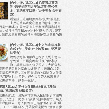
[台中小吃][北區404] 你寄過紅茶牌
嗎?原子街阿明古早味紅茶-三代傳
承，我的童年回憶~(台中美食 台中旅
遊)
看這牆上這兩塊擦到都"見骨"的黑板
上用粉筆寫著密密麻麻的數字，大家
們是什麼嗎?如果大家有去便利商店買咖啡寄
驗，或是使用手機APP做上述動作的話，那不
，這兩塊黑板應該就是台灣傳統寄杯服務的濫
[台中小吃][北區404]中央市場 李海魯
肉飯 (台中美食 台中旅遊 BRT茄苳腳
站美食)
說到李海魯肉飯我想很多人馬上會聯
想到第二市場賣晚餐消夜的那家李
海，其實李海的分店很多，大部分都
家裡子弟開枝散葉出去經營 的，但坦白說分
質都參差不齊，其他同業爌肉的口味跟火候掌
比他們好的比比皆是。但今天要帶大家來看的
也是李海，卻 是一家除...
宿][大園337] 意外入住華航桃機過境旅館
TEL (桃園旅遊 桃園飯店)
沒更新網誌，因為冰箱前幾天按照慣例前往馬
差，只是這一次 多了"參展"這件事要忙。幾天
忙碌的結果，每天回到家已經都差不多 呈"彌
態。加上出國前不知是落枕還是閃到?整個肩膀