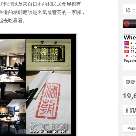
式料理以及來自日本的和民居食屋都有
線上
香港的糖朝應該是名氣最響亮的一家囉，
起去吃看看。
瀏覽頁數
19,
HIST
Popu