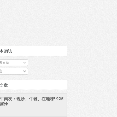
本網誌
表文章
言
文章
牛肉友：現炒、牛雜、在地味! 925
新埤