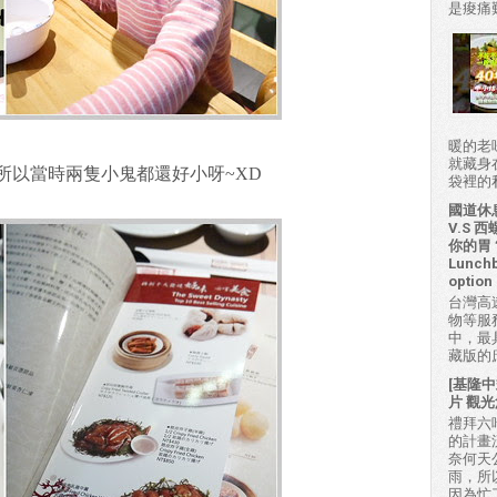
是痠痛難
暖的老
就藏身
所以當時兩隻小鬼都還好小呀~XD
袋裡的私房
國道休
V.S
你的胃？H
Lunchb
option 
台灣高
物等服
中，最
藏版的
[基隆中
片 觀光
禮拜六吃
的計畫
奈何天
雨，所
因為忙