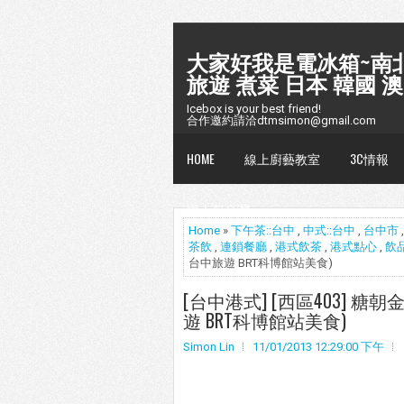
大家好我是電冰箱~南北
旅遊 煮菜 日本 韓國 澳
Icebox is your best friend!
合作邀約請洽dtmsimon@gmail.com
HOME
線上廚藝教室
3C情報
懶人包台灣
Home
»
下午茶::台中
,
中式::台中
,
台中市
茶飲
,
連鎖餐廳
,
港式飲茶
,
港式點心
,
飲
台中旅遊 BRT科博館站美食)
[台中港式] [西區403] 
遊 BRT科博館站美食)
Simon Lin
11/01/2013 12:29:00 下午