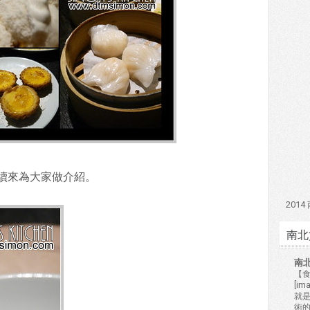
續來為大家做介紹。
201
南北
南
【食
[i
就
術的