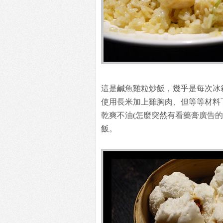
這是鹹魚雞粒炒飯，幾乎是每次冰
使用長米加上雞胸肉、但等等材料
乾爽不油(怎麼突然有看藥膏廣告的
飯。