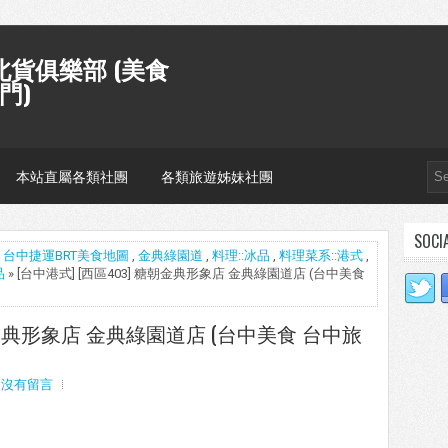
貨俱樂部 (美食
門)
本站直屬各類社團
各類旅遊姊妹社團
SOCI
,
台中捷運BRT美食地圖
,
金典綠園道
,
料理::冰品
,
料理菜系::港式
,
品
» [台中港式] [西區403] 糖朝金典形象店 金典綠園道店 (台中美食
糖朝金典形象店 金典綠園道店 (台中美食 台中旅
沒有留言