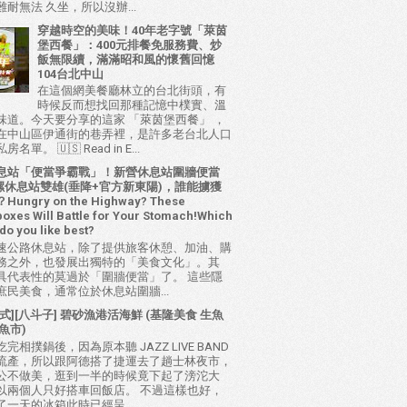
耐無法 久坐，所以沒辦...
穿越時空的美味！40年老字號「萊茵
堡西餐」：400元排餐免服務費、炒
飯無限續，滿滿昭和風的懷舊回憶
104台北中山
在這個網美餐廳林立的台北街頭，有
時候反而想找回那種記憶中樸實、溫
味道。今天要分享的這家 「萊茵堡西餐」 ，
在中山區伊通街的巷弄裡，是許多老台北人口
名單。 🇺🇸 Read in E...
息站「便當爭霸戰」！新營休息站圍牆便當
 西螺休息站雙雄(垂降+官方新東陽)，誰能擄獲
ungry on the Highway? These
oxes Will Battle for Your Stomach!Which
do you like best?
速公路休息站，除了提供旅客休憩、加油、購
務之外，也發展出獨特的「美食文化」。其
具代表性的莫過於「圍牆便當」了。 這些隱
庶民美食，通常位於休息站圍牆...
式][八斗子] 碧砂漁港活海鮮 (基隆美食 生魚
魚市)
完相撲鍋後，因為原本聽 JAZZ LIVE BAND
流產，所以跟阿德搭了捷運去了趟士林夜市，
公不做美，逛到一半的時候竟下起了滂沱大
以兩個人只好搭車回飯店。 不過這樣也好，
了一天的冰箱此時已經呈...