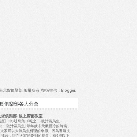
4 南北貨俱樂部 版權所有. 技術提供：
Blogger
.
貨俱樂部各大分會
北貨俱樂部-線上廚藝教室
譜】[中式] 烏魚10吃之二-豉汁蒸烏魚
-
mage: 豉汁蒸烏魚] 每年歲末天氣變冷的時候，
是大家可以大啖烏魚料理的季節。因為養殖技
 進步，現在大家所吃到的烏魚，有9成以上