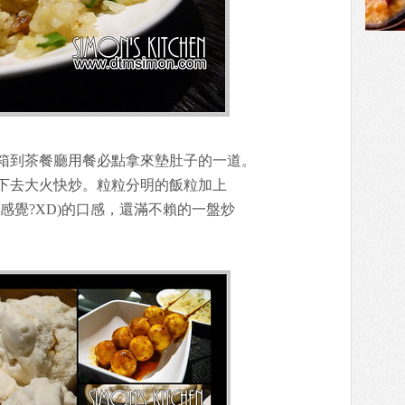
箱到茶餐廳用餐必點拿來墊肚子的一道。
下去大火快炒。粒粒分明的飯粒加上
感覺?XD)的口感，還滿不賴的一盤炒