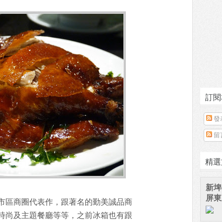
訂閱
發
留
精選
新埤
屏東
市區商圈代表作，跟著名的勤美誠品商
時尚及主題餐廳等等，之前冰箱也有跟