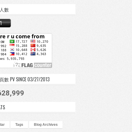
人數
 PV SINCE 03/27/2013
628,999
ATS
lar
Tags
Blog Archives