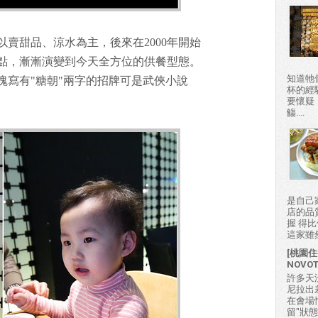
以賣甜品、涼水為主，後來在2000年開始
點，漸漸演變到今天全方位的供餐型態。
知道牠
塊寫有"糖朝"兩字的招牌可是武俠小說
杯的經
要懷疑
觴....
是自己
店的品
握 得
這家雖然
[桃園住
NOVO
許多天
尼拉出
在會場
留"狀