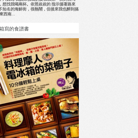
，想找我喝兩杯。依照叔叔的 指示循著路來
不知名的海鮮街，很熱鬧，但後來我也醉到搞
東西南...
箱寫的食譜書