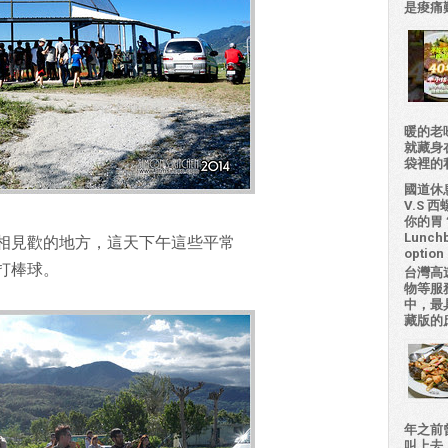
是痠痛難
暖的老
就藏身
袋裡的私房
國道休
V.S
你的胃？H
Lunchb
相見歡的地方，這天下午這些平常
option 
打棒球。
台灣高
物等服
中，最
藏版的
年之前
叫上去