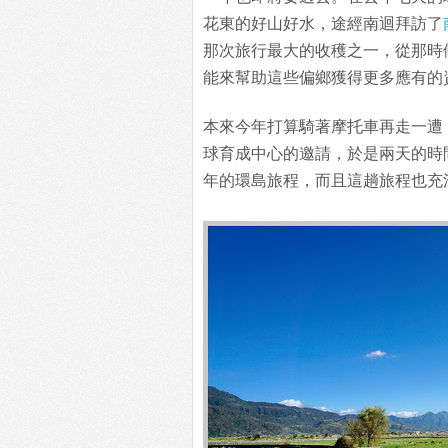
花東的好山好水，途經南迴拜訪了
那次旅行最大的收穫之一，從那時
能來幫助這些偏鄉獲得更多應有的
本來今年打算騎著摩托車再走一遭
球育成中心的邀請，於是兩天的時
年的環島旅程，而且這趟旅程也充