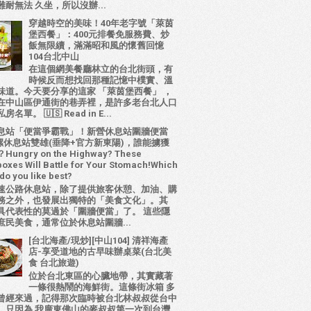
耐無法 久坐，所以沒辦...
穿越時空的美味！40年老字號「萊茵
堡西餐」：400元排餐免服務費、炒
飯無限續，滿滿昭和風的懷舊回憶
104台北中山
在這個網美餐廳林立的台北街頭，有
時候反而想找回那種記憶中樸實、溫
味道。今天要分享的這家 「萊茵堡西餐」 ，
在中山區伊通街的巷弄裡，是許多老台北人口
名單。 🇺🇸 Read in E...
息站「便當爭霸戰」！新營休息站圍牆便當
 西螺休息站雙雄(垂降+官方新東陽)，誰能擄獲
ungry on the Highway? These
oxes Will Battle for Your Stomach!Which
do you like best?
速公路休息站，除了提供旅客休憩、加油、購
務之外，也發展出獨特的「美食文化」。其
具代表性的莫過於「圍牆便當」了。 這些隱
庶民美食，通常位於休息站圍牆...
[台北海產/現炒][中山104] 清祥海產
店-享受道地的古早味辦桌菜(台北美
食 台北旅遊)
位於台北東區的心臟地帶，其實藏著
一條很熱鬧的海鮮街。這條街冰箱 多
曾經來過，記得那次臨時被台北林叔叔從台中
，只因為 我廣東佛山的麥叔叔第一次到台灣