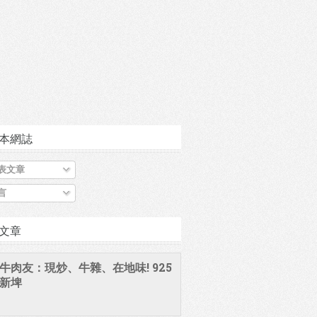
本網誌
表文章
言
文章
牛肉友：現炒、牛雜、在地味! 925
新埤