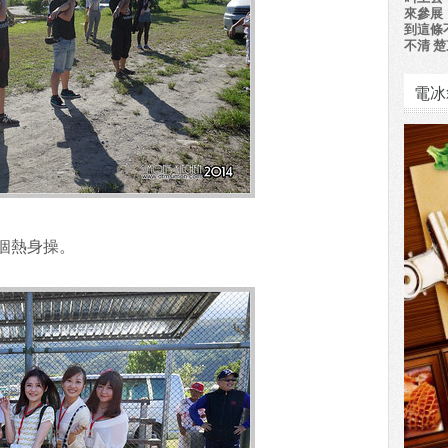
來參展
到這條
不清 楚
電冰
個熱身操。