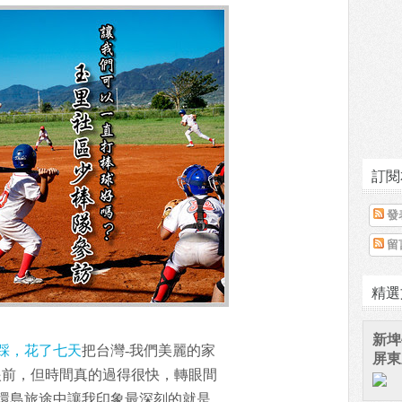
訂閱
發
留
精選
新埤
踩，花了七天
把台灣-我們美麗的家
屏東
眼前，但時間真的過得很快，轉眼間
環島旅途中讓我印象最深刻的就是