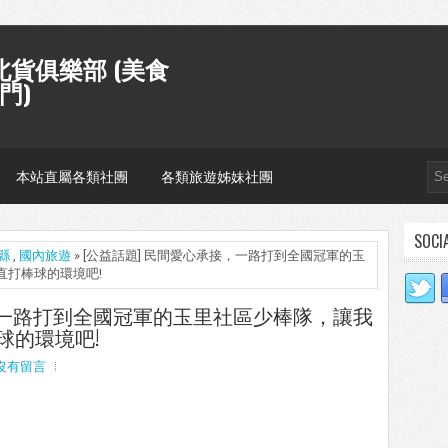
貨俱樂部 (美食
門)
本站直屬各類社團
各類旅遊姊妹社團
SOCI
縣
,
國內旅遊
» [公益話題] 民間愛心承接，一路打到全國冠軍的玉
直打棒球的環境吧!
，一路打到全國冠軍的玉里社區少棒隊，讓我
球的環境吧!
沒有留言