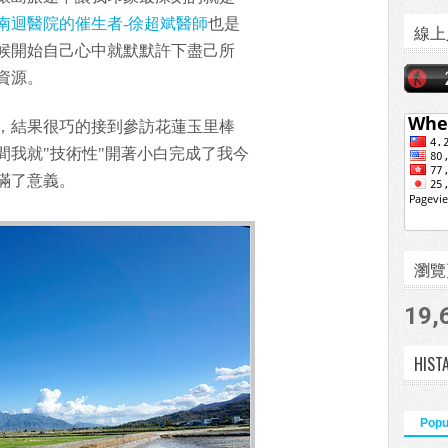
南迴醫院的催生者-徐超斌醫師
也是
線上
候開始自己心中就默默許下盡己所
資源。
，結果很巧的接到參訪花蓮玉里棒
間我就"技術性"開著小白完成了我今
滿了意義。
瀏覽頁數
19,
HIST
Popu