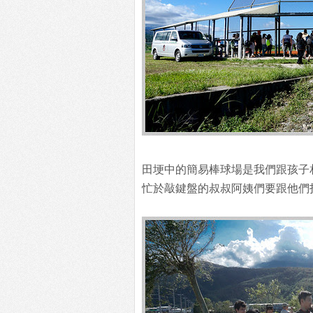
田埂中的簡易棒球場是我們跟孩子
忙於敲鍵盤的叔叔阿姨們要跟他們