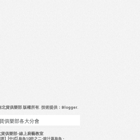
4 南北貨俱樂部 版權所有. 技術提供：
Blogger
.
貨俱樂部各大分會
北貨俱樂部-線上廚藝教室
譜】[中式] 烏魚10吃之二-豉汁蒸烏魚
-