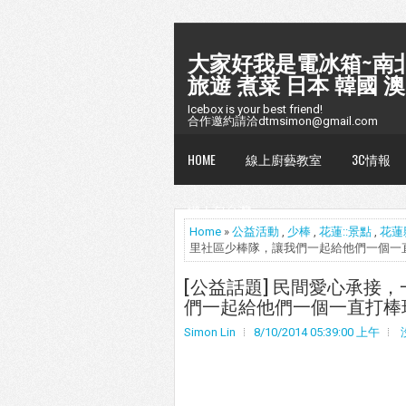
大家好我是電冰箱~南北
旅遊 煮菜 日本 韓國 澳
Icebox is your best friend!
合作邀約請洽dtmsimon@gmail.com
HOME
線上廚藝教室
3C情報
懶人包台灣
Home
»
公益活動
,
少棒
,
花蓮::景點
,
花蓮
里社區少棒隊，讓我們一起給他們一個一
[公益話題] 民間愛心承接
們一起給他們一個一直打棒
Simon Lin
8/10/2014 05:39:00 上午