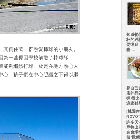
知道牠
杯的經
要懷疑
，其實住著一群熱愛棒球的小朋友。
觴....
因為一些原因學校解散了棒球隊。
望能夠繼續打球，於是在地方熱心人
中心，孩子們在中心照護之下得以繼
是自己
店的品
握 得
這家雖然
[桃園住
NOVO
許多天
尼拉出
在會場
留"狀