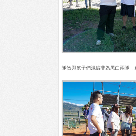
隊伍與孩子們混編非為黑白兩隊，