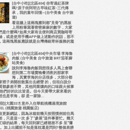
[台中小吃][北區404] 你寄過紅茶牌
嗎?原子街阿明古早味紅茶-三代傳
承，我的童年回憶~(台中美食 台中旅
遊)
看這牆上這兩塊擦到都"見骨"的黑板
上用粉筆寫著密密麻麻的數字，大家
們是什麼嗎?如果大家有去便利商店買咖啡寄
驗，或是使用手機APP做上述動作的話，那不
，這兩塊黑板應該就是台灣傳統寄杯服務的濫
[台中小吃][北區404]中央市場 李海魯
肉飯 (台中美食 台中旅遊 BRT茄苳腳
站美食)
說到李海魯肉飯我想很多人馬上會聯
想到第二市場賣晚餐消夜的那家李
海，其實李海的分店很多，大部分都
家裡子弟開枝散葉出去經營 的，但坦白說分
質都參差不齊，其他同業爌肉的口味跟火候掌
比他們好的比比皆是。但今天要帶大家來看的
也是李海，卻 是一家除...
宿][大園337] 意外入住華航桃機過境旅館
TEL (桃園旅遊 桃園飯店)
沒更新網誌，因為冰箱前幾天按照慣例前往馬
差，只是這一次 多了"參展"這件事要忙。幾天
忙碌的結果，每天回到家已經都差不多 呈"彌
態。加上出國前不知是落枕還是閃到?整個肩膀