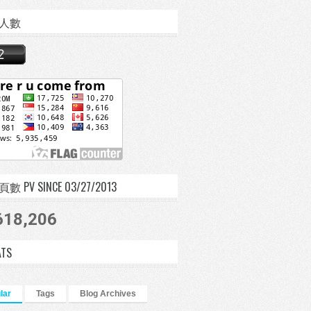
人數
 PV SINCE 03/27/2013
618,206
ATS
lar
Tags
Blog Archives