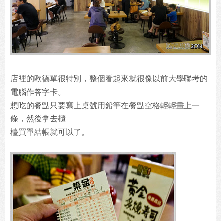
店裡的歐德單很特別，整個看起來就很像以前大學聯考的
電腦作答字卡。
想吃的餐點只要寫上桌號用鉛筆在餐點空格輕輕畫上一
條，然後拿去櫃
檯買單結帳就可以了。