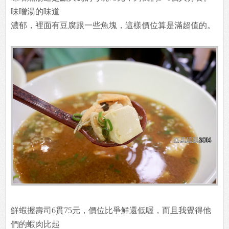
味噌湯的味道
濃郁，裡面有豆腐跟一些魚塊，這樣價位算是滿超值的。
鮮蝦握壽司6貫75元，價位比爭鮮還低喔，而且我覺得他
們的蝦肉比起