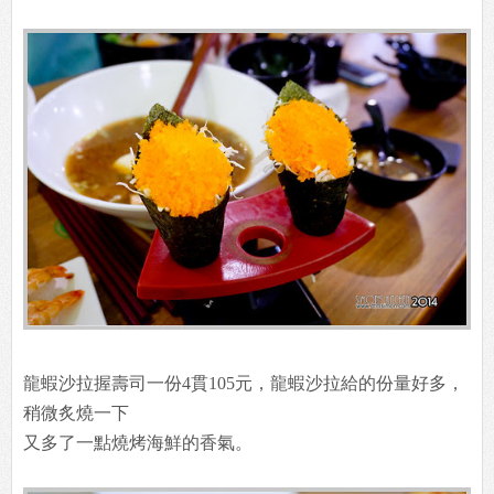
龍蝦沙拉握壽司一份4貫105元，龍蝦沙拉給的份量好多，
稍微炙燒一下
又多了一點燒烤海鮮的香氣。