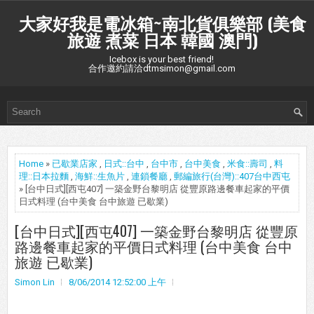
大家好我是電冰箱~南北貨俱樂部 (美食
旅遊 煮菜 日本 韓國 澳門)
Icebox is your best friend!
合作邀約請洽dtmsimon@gmail.com
Home
»
已歇業店家
,
日式::台中
,
台中市
,
台中美食
,
米食::壽司
,
料
理::日本拉麵
,
海鮮::生魚片
,
連鎖餐廳
,
郵編旅行(台灣)::407台中西屯
» [台中日式][西屯407] 一築金野台黎明店 從豐原路邊餐車起家的平價
日式料理 (台中美食 台中旅遊 已歇業)
[台中日式][西屯407] 一築金野台黎明店 從豐原
路邊餐車起家的平價日式料理 (台中美食 台中
旅遊 已歇業)
Simon Lin
8/06/2014 12:52:00 上午