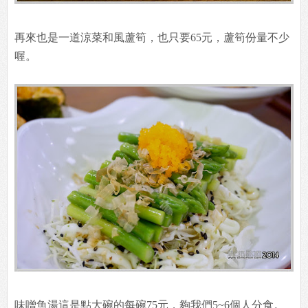
再來也是一道涼菜和風蘆筍，也只要65元，蘆筍份量不少
喔。
味噌魚湯這是點大碗的每碗75元，夠我們5~6個人分食。