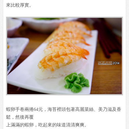
來比較厚實。
蝦卵手卷兩捲64元，海苔裡頭包著高麗菜絲、美乃滋及香
鬆，然後再覆
上滿滿的蝦卵，吃起來的味道清清爽爽。