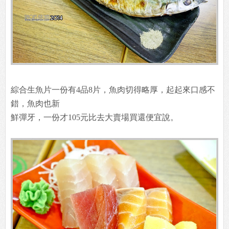
綜合生魚片一份有4品8片，魚肉切得略厚，起起來口感不
錯，魚肉也新
鮮彈牙，一份才105元比去大賣場買還便宜說。