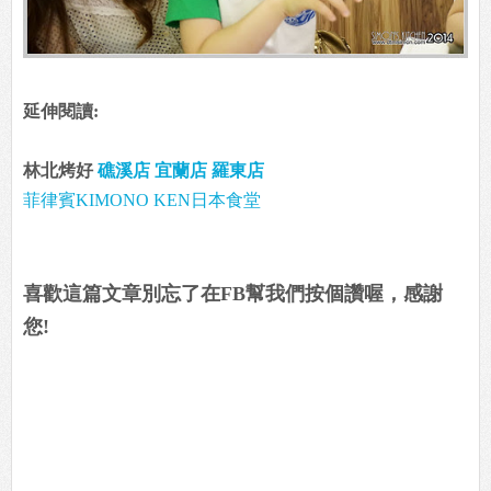
延伸閱讀:
林北烤好
礁溪店
宜蘭店
羅東店
菲律賓KIMONO KEN日本食堂
喜歡這篇文章別忘了在FB幫我們按個讚喔，感謝
您!