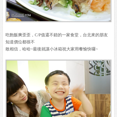
吃飽飯爽歪歪，C/P值還不錯的一家食堂，台北來的朋友
知道價位都很不
敢相信，哈哈~最後就讓小冰箱祝大家用餐愉快囉~