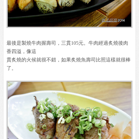
最後是製燒牛肉握壽司，三貫105元。牛肉經過炙燒後肉
香四溢，像這
貫炙燒的火候就很不錯，如果炙燒魚壽司比照這樣就很棒
了。