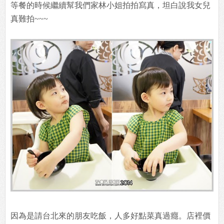
等餐的時候繼續幫我們家林小姐拍拍寫真，坦白說我女兒
真難拍~~~
因為是請台北來的朋友吃飯，人多好點菜真過癮。店裡價