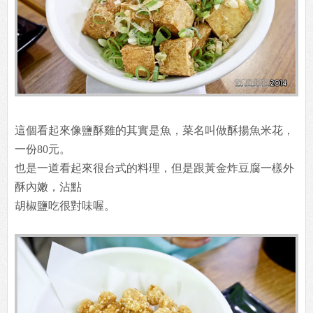
這個看起來像鹽酥雞的其實是魚，菜名叫做酥揚魚米花，
一份80元。
也是一道看起來很台式的料理，但是跟黃金炸豆腐一樣外
酥內嫩，沾點
胡椒鹽吃很對味喔。