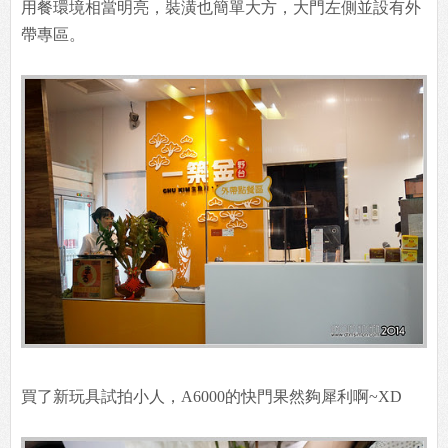
用餐環境相當明亮，裝潢也簡單大方，大門左側並設有外
帶專區。
買了新玩具試拍小人，A6000的快門果然夠犀利啊~XD