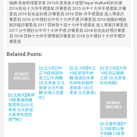
物網 美食料理愛享客 2013年度美食大使暨Taipei Walker特約作家
2014 彰化十大伴手禮選拔 評審委員 2015 台中十大伴手禮選拔 評審
委員 2016 彰化金好禮 評審委員 2016 雲林 伴手禮選拔 達人專家評
審委員 2016 台中禮好台中市十大伴手禮 評審委員 2016 桃園好棧旅
館評鑑評審委員 2017 雲林第十屆十大伴手禮選拔 達人專家評審委員
2017 台中禮好台中市十大伴手禮 評審委員 2018 彰化金好禮評審委
員 2018 雲林十大伴手禮專家評審委員 2018 台中禮好十大伴手禮評
審委員
Related Posts:
[台北小吃] [中
[台北小吃][中正
[台北小吃][大同
正100] 桃源街
100] 老張牛肉
103] 吳記碗粿
老王記牛肉麵
麵 發源自永康
之家 (台北美食
(台北美食 台北
街40年的親民
彰化肉圓)
旅遊 台北牛肉
老味道~(台北
麵 在地人也愛
美食 台北旅遊)
[台北港式][萬華
吃)
108] 鳳城燒臘
家西寧店(台北
美食 台北旅遊
大家來吃便當
西門町)
[台北眷村菜][中
正100] 劉山東
牛肉麵 口味普