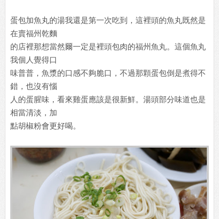
蛋包加魚丸的湯我還是第一次吃到，這裡頭的魚丸既然是
在賣福州乾麵
的店裡那想當然爾一定是裡頭包肉的福州魚丸。這個魚丸
我個人覺得口
味普普，魚漿的口感不夠脆口，不過那顆蛋包倒是煮得不
錯，也沒有惱
人的蛋腥味，看來雞蛋應該是很新鮮。湯頭部分味道也是
相當清淡，加
點胡椒粉會更好喝。