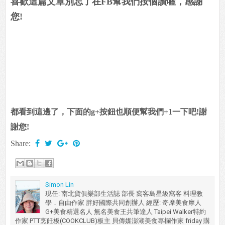
喜歡這篇文章別忘了在FB幫我們按個讚喔，感謝
您!
都看到這邊了，下面的g+按鈕也順便幫我們+1一下吧!謝
謝您!
Share:
Simon Lin
現任: 南北貨俱樂部生活誌 部長 窩客島星級窩客 料理教
學．自由作家 胖好國際共同創辦人 經歷: 奇摩美食摩人
G+美食精選名人 無名美食王共筆達人 Taipei Walker特約
作家 PTT烹飪板(COOKCLUB)板主 貝傳媒澎湖美食專欄作家 friday 購