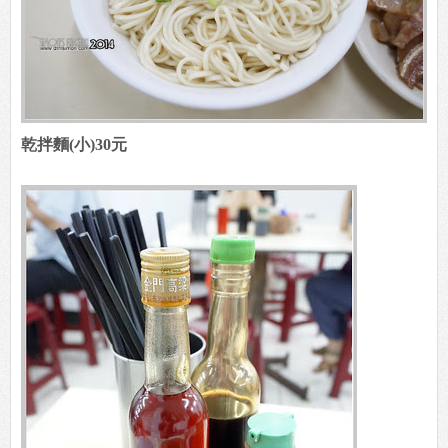
乾拌麵(小)30元