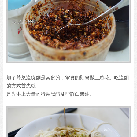
加了芹菜這碗麵是素食的，葷食的則會撒上蔥花。吃這麵
的方式首先就
是先淋上大量的特製黑醋及些許白醬油。