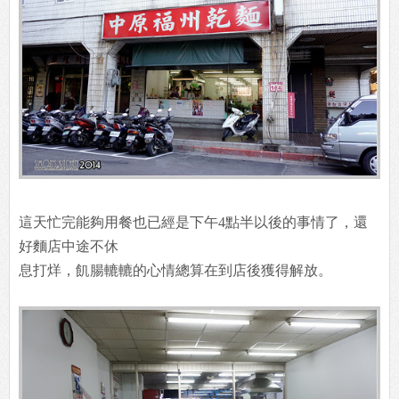
這天忙完能夠用餐也已經是下午4點半以後的事情了，還
好麵店中途不休
息打烊，飢腸轆轆的心情總算在到店後獲得解放。