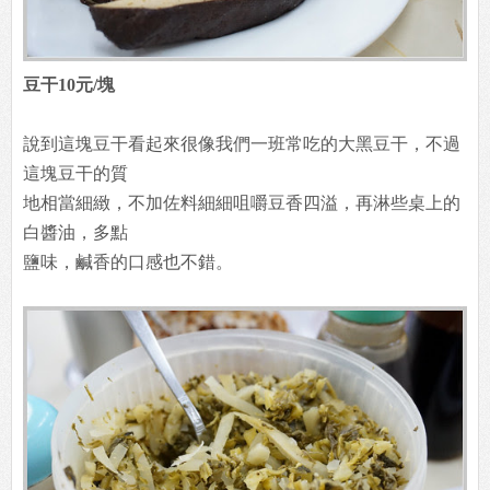
豆干10元/塊
說到這塊豆干看起來很像我們一班常吃的大黑豆干，不過
這塊豆干的質
地相當細緻，不加佐料細細咀嚼豆香四溢，再淋些桌上的
白醬油，多點
鹽味，鹹香的口感也不錯。