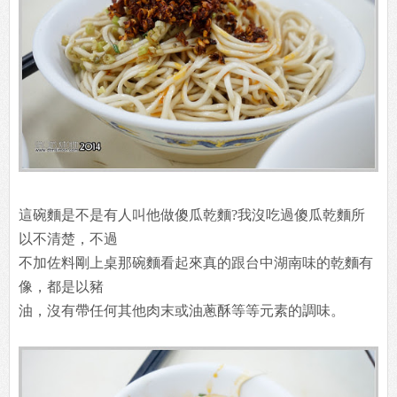
這碗麵是不是有人叫他做傻瓜乾麵?我沒吃過傻瓜乾麵所
以不清楚，不過
不加佐料剛上桌那碗麵看起來真的跟台中湖南味的乾麵有
像，都是以豬
油，沒有帶任何其他肉末或油蔥酥等等元素的調味。