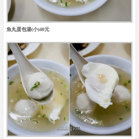
魚丸蛋包湯(小)40元