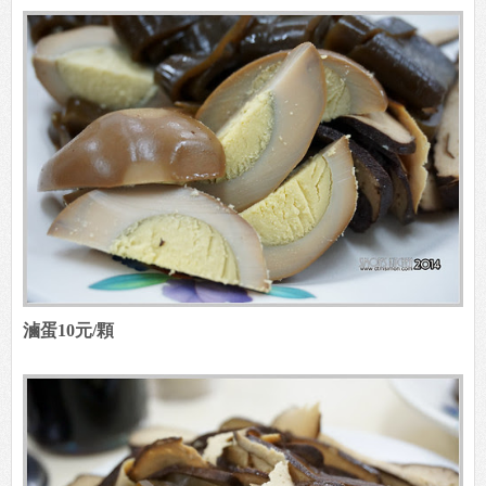
滷蛋10元/顆