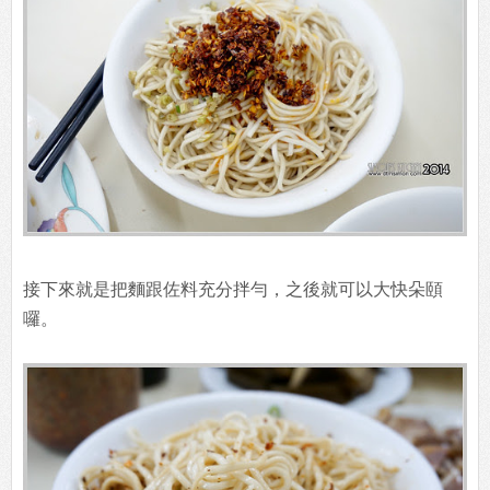
接下來就是把麵跟佐料充分拌勻，之後就可以大快朵頤
囉。