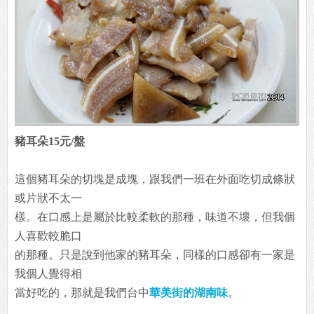
豬耳朵15元/盤
這個豬耳朵的切塊是成塊，跟我們一班在外面吃切成條狀
或片狀不太一
樣。在口感上是屬於比較柔軟的那種，味道不壞，但我個
人喜歡較脆口
的那種。只是說到他家的豬耳朵，同樣的口感卻有一家是
我個人覺得相
當好吃的，那就是我們台中
華美街的湖南味
。