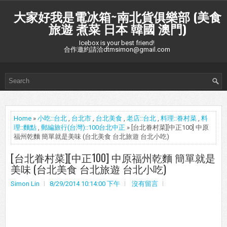
大家好我是電冰箱~南北貨俱樂部 (美食
旅遊 煮菜 日本 韓國 澳門)
Icebox is your best friend!
合作邀約請洽dtmsimon@gmail.com
Home
»
小吃::台北
,
台北市
,
台北美食
,
老店::台北
,
料理::眷村菜
,
料
理::麵點
,
郵編旅行(台灣)::100台北中正
» [台北眷村菜][中正100] 中原
福州乾麵 簡單就是美味 (台北美食 台北旅遊 台北小吃)
[台北眷村菜][中正100] 中原福州乾麵 簡單就是
美味 (台北美食 台北旅遊 台北小吃)
Simon Lin
8/29/2014 10:14:00 下午
沒有留言