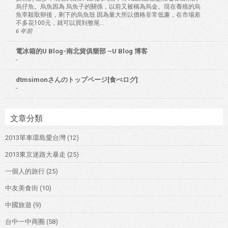
烏仔魚。烏魚因為 烏魚子的關係，以前又被稱為烏金。現在養殖的烏
魚宰殺取卵後，剩下的烏魚殼 因為量大所以價格非常低廉，在市場差
不多花100元，就可以買到整尾...
6 年前
電冰箱的U Blog-南北貨俱樂部 –U Blog 博客
-
dtmsimonさんのトップページ[食べログ]
-
文章分類
2013單車環島愛台灣
(12)
2013東京迷路大暴走
(25)
一個人的旅行
(25)
中友美食街
(10)
中國旅遊
(9)
台中一中商圈
(58)