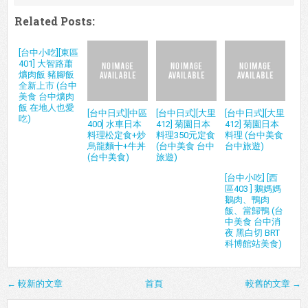
Related Posts:
[台中小吃][東區
401] 大智路蕭
爌肉飯 豬腳飯
全新上市 (台中
美食 台中爌肉
飯 在地人也愛
[台中日式][中區
[台中日式][大里
[台中日式][大里
吃)
400] 水車日本
412] 菊園日本
412] 菊園日本
料理松定食+炒
料理350元定食
料理 (台中美食
烏龍麵十+牛丼
(台中美食 台中
台中旅遊)
(台中美食)
旅遊)
[台中小吃] [西
區403 ] 鵝媽媽
鵝肉、鴨肉
飯、當歸鴨 (台
中美食 台中消
夜 黑白切 BRT
科博館站美食)
← 較新的文章
首頁
較舊的文章 →