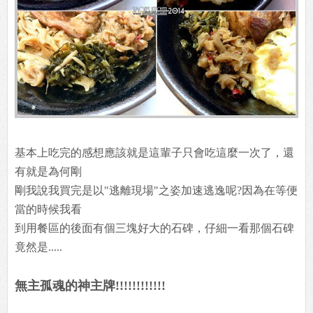
基本上吃完的感想應該就是這輩子只會吃這麼一次了，還
有就是為何剛
剛我說我買完是以"逃離現場"之姿加速逃逸呢?因為在等便
當的時候我看
到用餐區的後面有個三塊好大的石碑，仔細一看那個石碑
竟然是.....
無主孤魂的神主牌!!!!!!!!!!!!