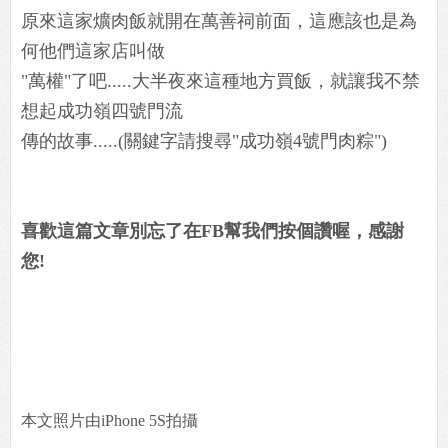
原來這家爌肉飯就開在萬善祠前面，這應該也是為
何他們這家店叫做
"萬權"了吧.....大半夜來這種地方買飯，就讓我不禁
想起成功嶺四號門流
傳的故事.....(關鍵字請搜尋"成功嶺4號門肉粽")
喜歡這篇文章別忘了在FB幫我們按個讚喔，感謝
您!
本文照片由iPhone 5S拍攝