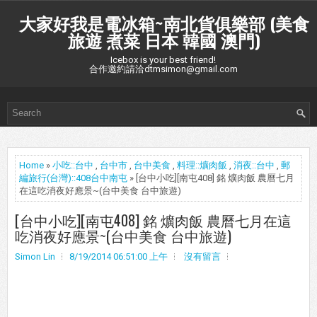
大家好我是電冰箱~南北貨俱樂部 (美食
旅遊 煮菜 日本 韓國 澳門)
Icebox is your best friend!
合作邀約請洽dtmsimon@gmail.com
Home
»
小吃::台中
,
台中市
,
台中美食
,
料理::爌肉飯
,
消夜::台中
,
郵
編旅行(台灣)::408台中南屯
» [台中小吃][南屯408] 銘 爌肉飯 農曆七月
在這吃消夜好應景~(台中美食 台中旅遊)
[台中小吃][南屯408] 銘 爌肉飯 農曆七月在這
吃消夜好應景~(台中美食 台中旅遊)
Simon Lin
8/19/2014 06:51:00 上午
沒有留言