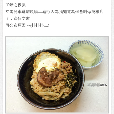
了錢之後就
立馬開車逃離現場.....(誤) 因為我知道為何會叫做萬權店
了，這個文末
再公布原因~~(抖抖抖....)