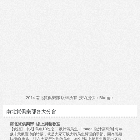
2014 南北貨俱樂部 版權所有. 技術提供：
Blogger
.
南北貨俱樂部各大分會
南北貨俱樂部-線上廚藝教室
【食譜】[中式] 烏魚10吃之二-豉汁蒸烏魚
-
[image: 豉汁蒸烏魚] 每年
歲末天氣變冷的時候，就是大家可以大啖烏魚料理的季節。因為養殖
技術的 進步，現在大家所吃到的烏魚，有9成以上都是魚塭養出來的