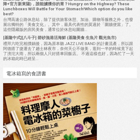
降+官方新東陽)，誰能擄獲你的胃？Hungry on the Highway? These
Lunchboxes Will Battle for Your Stomach!Which option do you like
best?
台灣高速公路休息站，除了提供旅客休憩、加油、購物等服務之外，也發
展出獨特的「美食文化」。其中，最具代表性的莫過於「圍牆便當」了。
這些隱藏版的庶民美食，通常位於休息站圍牆...
[基隆中式][八斗子] 碧砂漁港活海鮮 (基隆美食 生魚片 觀光魚市)
禮拜六吃完相撲鍋後，因為原本聽 JAZZ LIVE BAND 的計畫流產，所以跟
阿德搭了捷運去了趟士林夜市，奈何天公不做美，逛到一半的時候竟下起
了滂沱大雨，所以兩個人只好搭車回飯店。 不過這樣也好，因為忙了一天
的冰箱此時已經呈...
電冰箱寫的食譜書