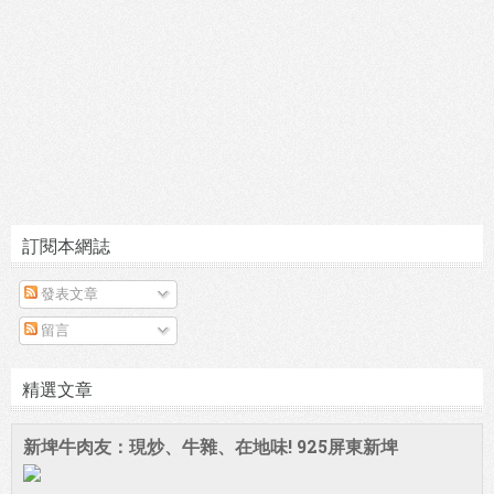
訂閱本網誌
發表文章
留言
精選文章
新埤牛肉友：現炒、牛雜、在地味! 925屏東新埤