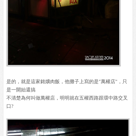
是的，就是這家銘爌肉飯，他攤子上寫的是"萬權店"，只
是一開始還搞
不清楚為何叫做萬權店，明明就在五權西路跟環中路交叉
口?