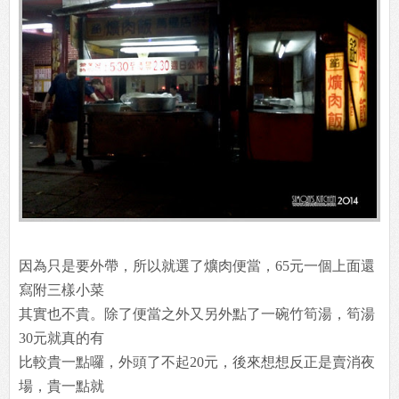
因為只是要外帶，所以就選了爌肉便當，65元一個上面還
寫附三樣小菜
其實也不貴。除了便當之外又另外點了一碗竹筍湯，筍湯
30元就真的有
比較貴一點囉，外頭了不起20元，後來想想反正是賣消夜
場，貴一點就