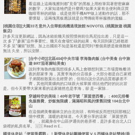
看這牆上這兩塊擦到都"見骨"的黑板上用粉筆寫著密密麻麻
的數字，大家知道牠們是什麼嗎?如果大家有去便利商店買
咖啡寄杯的經驗，或是使用手機APP做上述動作的話，那不
要懷疑，這兩塊黑板應該就是台灣傳統寄杯服務的濫觴....
[桃園住宿][大園337] 意外入住華航桃機過境旅館 NOVOTEL (桃園旅遊 桃園
飯店)
許多天沒更新網誌，因為冰箱前幾天按照慣例前往馬尼拉出差，只是這一
次 多了"參展"這件事要忙。幾天在會場忙碌的結果，每天回到家已經都差
不多 呈"彌留"狀態。加上出國前不知是落枕還是閃到?整個肩膀是痠痛難耐
無法 久坐，所以沒辦...
[台中小吃][北區404]中央市場 李海魯肉飯 (台中美食 台中旅
遊 BRT茄苳腳站美食)
說到李海魯肉飯我想很多人馬上會聯想到第二市場賣晚餐消
夜的那家李 海，其實李海的分店很多，大部分都是自己家裡
子弟開枝散葉出去經營 的，但坦白說分店的品質都參差不
齊，其他同業爌肉的口味跟火候掌握 得比他們好的比比皆
是。但今天要帶大家來看的這家雖然也是李海，卻 是一家除...
穿越時空的美味！40年老字號「萊茵堡西餐」：400元排餐
免服務費、炒飯無限續，滿滿昭和風的懷舊回憶 104台北中
山
在這個網美餐廳林立的台北街頭，有時候反而想找回那種記
憶中樸實、溫暖的老味道。今天要分享的這家 「萊茵堡西
餐」 ，就藏身在中山區伊通街的巷弄裡，是許多老台北人口
袋裡的私房名單。 🇺🇸 Read in E...
國道休息站「便當爭霸戰」！新營休息站圍牆便當 V.S 西螺休息站雙雄(垂