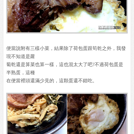
便當說附有三樣小菜，結果除了荷包蛋跟筍乾之外，我發
現不知道是蘿
蔔乾還是算菜也算一樣，這也混太大了吧?不過荷包蛋是
半熟蛋，這種
在便當裡頭還滿少見的，這顆蛋還不錯吃。