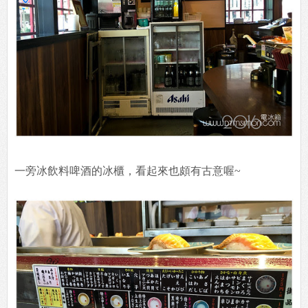
一旁冰飲料啤酒的冰櫃，看起來也頗有古意喔~