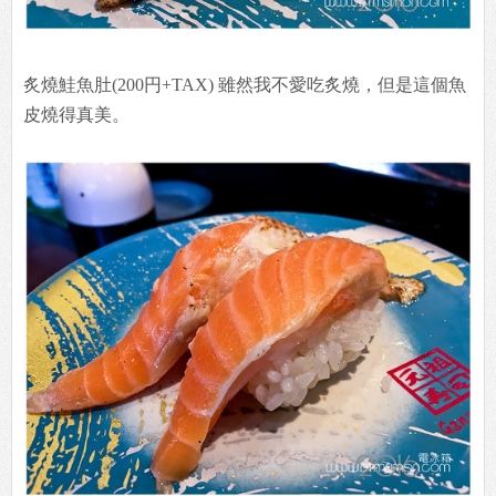
炙燒鮭魚肚(200円+TAX) 雖然我不愛吃炙燒，但是這個魚
皮燒得真美。