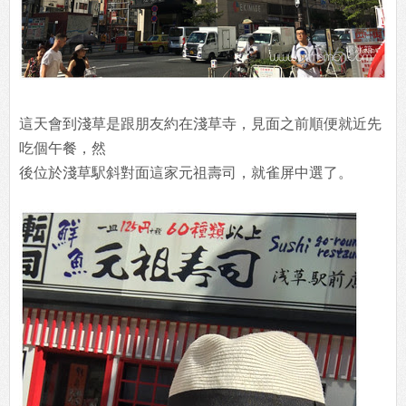
這天會到淺草是跟朋友約在淺草寺，見面之前順便就近先
吃個午餐，然
後位於淺草駅斜對面這家元祖壽司，就雀屏中選了。