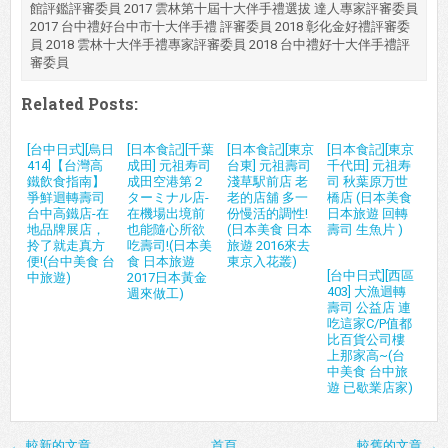
館評鑑評審委員 2017 雲林第十屆十大伴手禮選拔 達人專家評審委員
2017 台中禮好台中市十大伴手禮 評審委員 2018 彰化金好禮評審委
員 2018 雲林十大伴手禮專家評審委員 2018 台中禮好十大伴手禮評
審委員
Related Posts:
[台中日式][烏日
[日本食記][千葉
[日本食記][東京
[日本食記][東京
414]【台灣高
成田] 元祖寿司
台東] 元祖壽司
千代田] 元祖寿
鐵飲食指南】
成田空港第２
淺草駅前店 老
司 秋葉原万世
爭鮮迴轉壽司
ターミナル店-
老的店舖 多一
橋店 (日本美食
台中高鐵店-在
在機場出境前
份慢活的調性!
日本旅遊 回轉
地品牌展店，
也能隨心所欲
(日本美食 日本
壽司 生魚片 )
拎了就走真方
吃壽司!(日本美
旅遊 2016來去
便!(台中美食 台
食 日本旅遊
東京入花叢)
[台中日式][西區
中旅遊)
2017日本黃金
403] 大漁迴轉
週來做工)
壽司 公益店 連
吃這家C/P值都
比百貨公司樓
上那家高~(台
中美食 台中旅
遊 已歇業店家)
← 較新的文章
首頁
較舊的文章 →