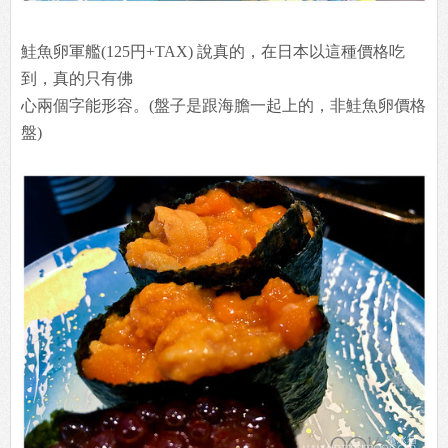
鮭魚卵軍艦(125円+TAX) 說真的，在日本以這種價格吃
到，真的只有佛
心兩個字能形容。(盤子是跟海膽一起上的，非鮭魚卵價格
盤)