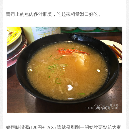
壽司上的魚肉多汁肥美，吃起來相當滑口好吃。
螃蟹味噌湯(120円+TAX) 這就是剛剛一開始說要點給大家