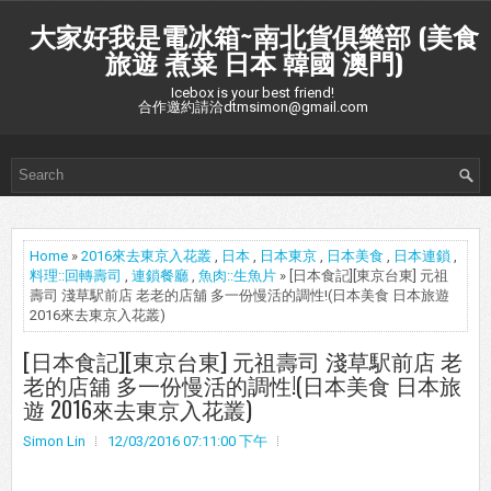
大家好我是電冰箱~南北貨俱樂部 (美食
旅遊 煮菜 日本 韓國 澳門)
Icebox is your best friend!
合作邀約請洽dtmsimon@gmail.com
Home
»
2016來去東京入花叢
,
日本
,
日本東京
,
日本美食
,
日本連鎖
,
料理::回轉壽司
,
連鎖餐廳
,
魚肉::生魚片
» [日本食記][東京台東] 元祖
壽司 淺草駅前店 老老的店舖 多一份慢活的調性!(日本美食 日本旅遊
2016來去東京入花叢)
[日本食記][東京台東] 元祖壽司 淺草駅前店 老
老的店舖 多一份慢活的調性!(日本美食 日本旅
遊 2016來去東京入花叢)
Simon Lin
12/03/2016 07:11:00 下午