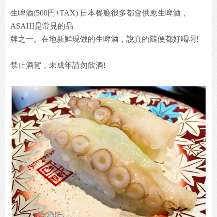
生啤酒(500円+TAX) 日本餐廳很多都會供應生啤酒，
ASAHI是常見的品
牌之一。在地新鮮現做的生啤酒，說真的隨便都好喝啊!
禁止酒駕，未成年請勿飲酒!