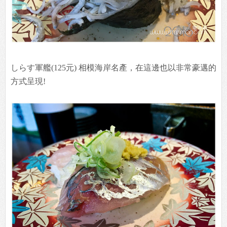
しらす軍艦(125元) 相模海岸名產，在這邊也以非常豪邁的
方式呈現!