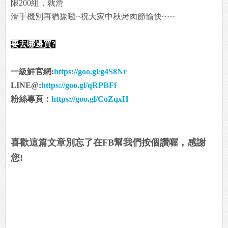
限200組，就滑
滑手機別再猶豫囉~祝大家中秋烤肉節愉快~~~
要去哪邊買?
一級鮮官網:
https://goo.gl/g4S8Nr
LINE@:
https://goo.gl/qRPBFf
粉絲專頁：
https://goo.gl/CoZqxH
喜歡這篇文章別忘了在FB幫我們按個讚喔，感謝
您!