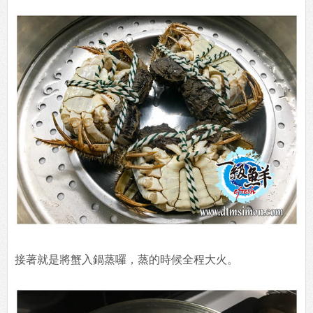
接著就是將蟹入鍋蒸囉，蒸的時候全程大火。