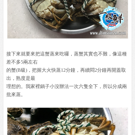
接下來就要來把這蟹蒸來吃囉，蒸蟹其實也不難，像這種
差不多5兩左右
的蟹(B級)，把握大火快蒸12分鐘，再續悶2分鐘再開蓋取
出，熟度是最
理想的。我家裡鍋子小沒辦法一次六隻全下，所以分成兩
批來蒸。