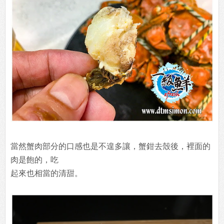
當然蟹肉部分的口感也是不遑多讓，蟹鉗去殼後，裡面的
肉是飽的，吃
起來也相當的清甜。