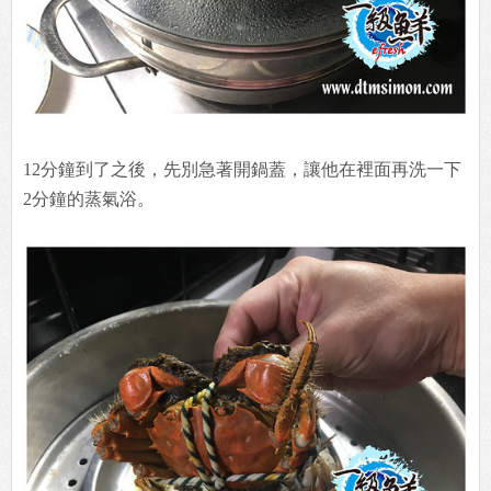
12分鐘到了之後，先別急著開鍋蓋，讓他在裡面再洗一下
2分鐘的蒸氣浴。