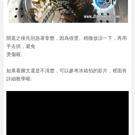
開蓋之後先別急著拿蟹，因為很燙。稍微放涼一下，再用
手去抓，避免
燙傷喔。
如果看圖文還是不清楚，可以參考冰箱拍的影片，裡面有
詳細教學喔: