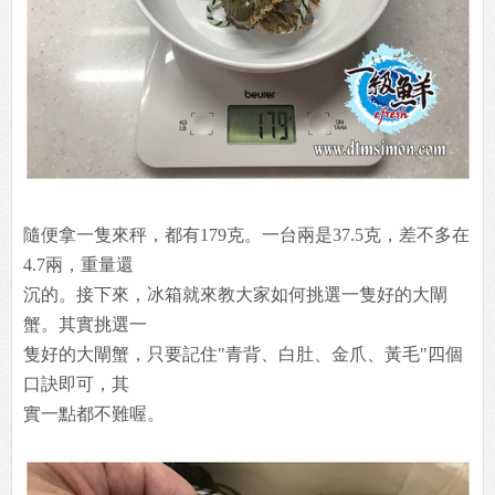
隨便拿一隻來秤，都有179克。一台兩是37.5克，差不多在
4.7兩，重量還
沉的。接下來，冰箱就來教大家如何挑選一隻好的大閘
蟹。其實挑選一
隻好的大閘蟹，只要記住"青背、白肚、金爪、黃毛"四個
口訣即可，其
實一點都不難喔。