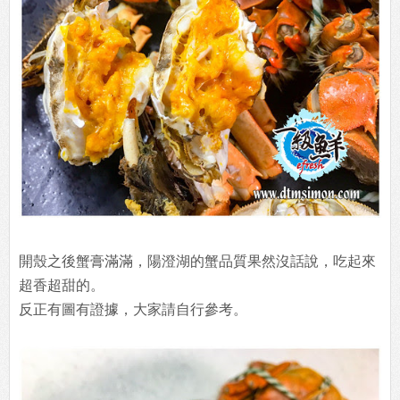
開殼之後蟹膏滿滿，陽澄湖的蟹品質果然沒話說，吃起來
超香超甜的。
反正有圖有證據，大家請自行參考。