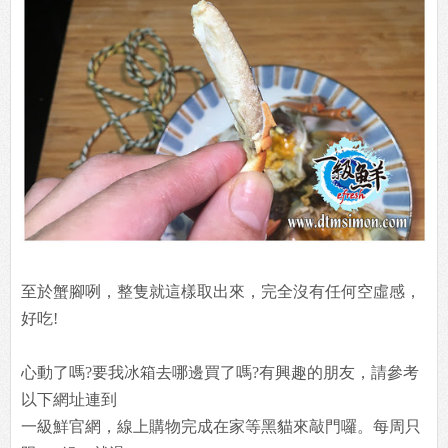
至於蟹腳咧，整隻就這樣取出來，完全沒有任何空虛感，
好吃!
心動了嗎?要我冰箱去哪邊買了嗎?有興趣的朋友，請參考
以下網址連到
一級鮮官網，線上購物完成在家等黑貓來敲門囉。每周只