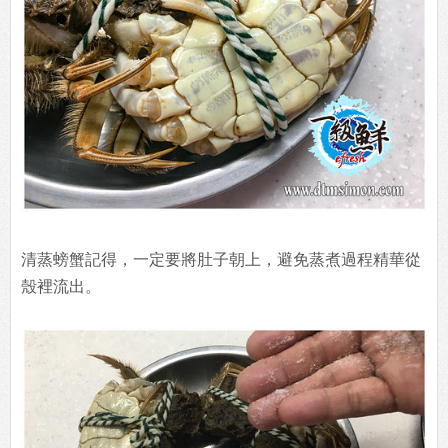
清蒸螃蟹記得，一定要將肚子朝上，避免蒸煮過程精華從
殼裡流出。