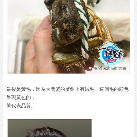
最後是黃毛，因為大閘蟹的蟹鉗上有絨毛，這個毛的顏色
呈現黃色的，
就代表品質。