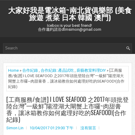
大家好我是電冰箱~南北貨俱樂部 (美食
旅遊 煮菜 日本 韓國 澳門)
Icebox is your best friend!
合作邀約請洽dtmsimon@gmail.com
Home
»
合作紀錄
,
合作紀錄::產品試吃
,
廚藝教室料理DIY
» [工商服
務/食譜] I LOVE SEAFOOD 之2017年頭批登陸台灣"一級鮮"陽澄湖大
閘蟹上市囉~肉甜膏香，讓冰箱教你如何處理好吃的SEAFOOD!(合作
紀錄)
[工商服務/食譜] I LOVE SEAFOOD 之2017年頭批登
陸台灣"一級鮮"陽澄湖大閘蟹上市囉~肉甜膏
香，讓冰箱教你如何處理好吃的SEAFOOD!(合作
紀錄)
Simon Lin
10/04/2017 01:29:00 下午
沒有留言