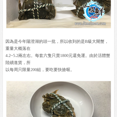
因為是今年陽澄湖的頭一批，所以收到的是B級大閘蟹，
重量大概落在
4.2~5.2兩左右。每套六隻只賣1800元還免運。由於活體蟹
陸續進貨，所
以每周只限量200組，要吃要快搶喔。