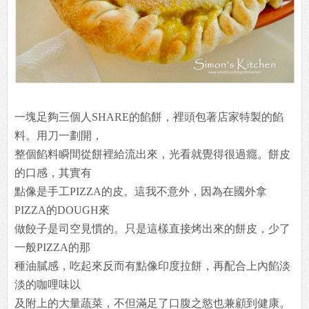
一塊足夠三個人SHARE的餡餅，裡頭包著店家特製的餡
料。用刀一劃開，
整個餡料瞬間從餅裡給流出來，光看就覺得很過癮。餅皮
的口感，其實有
點像是手工PIZZA的皮。這我不意外，因為在國外拿
PIZZA的DOUGH來
做餃子是司空見慣的。只是這樣直接烤出來的餅皮，少了
一般PIZZA的那
種油膩感，吃起來反而有點像印度拉餅，再配合上內餡淡
淡的咖哩味以
及附上的大量蔬菜，不但滿足了口腹之慾也兼顧到健康。