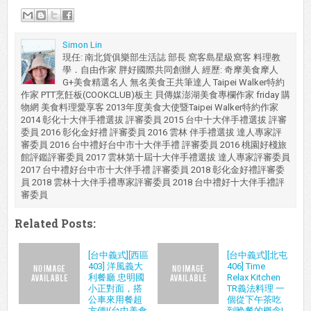
Simon Lin
現任: 南北貨俱樂部生活誌 部長 窩客島星級窩客 料理教
學．自由作家 胖好國際共同創辦人 經歷: 奇摩美食摩人
G+美食精選名人 無名美食王共筆達人 Taipei Walker特約
作家 PTT烹飪板(COOKCLUB)板主 貝傳媒澎湖美食專欄作家 friday 購
物網 美食料理愛享客 2013年度美食大使暨Taipei Walker特約作家
2014 彰化十大伴手禮選拔 評審委員 2015 台中十大伴手禮選拔 評審
委員 2016 彰化金好禮 評審委員 2016 雲林 伴手禮選拔 達人專家評
審委員 2016 台中禮好台中市十大伴手禮 評審委員 2016 桃園好棧旅
館評鑑評審委員 2017 雲林第十屆十大伴手禮選拔 達人專家評審委員
2017 台中禮好台中市十大伴手禮 評審委員 2018 彰化金好禮評審委
員 2018 雲林十大伴手禮專家評審委員 2018 台中禮好十大伴手禮評
審委員
Related Posts:
[台中義式][西區
[台中義式][北屯
403] 洋風義大
406] Time
利餐廳 忠明國
Relax Kitchen
小正對面，搭
TR義法料理 一
公車來用餐超
個從下午茶吃
方便!(台中美食
到晚餐的概念!