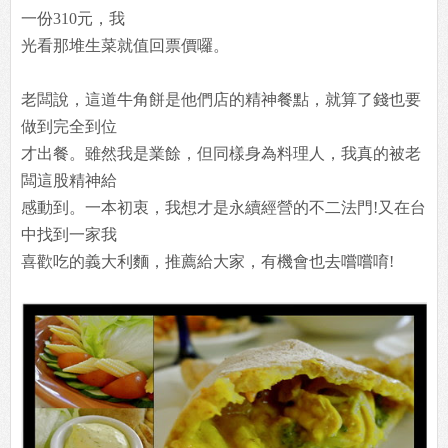
一份310元，我
光看那堆生菜就值回票價囉。
老闆說，這道牛角餅是他們店的精神餐點，就算了錢也要
做到完全到位
才出餐。雖然我是業餘，但同樣身為料理人，我真的被老
闆這股精神給
感動到。一本初衷，我想才是永續經營的不二法門!又在台
中找到一家我
喜歡吃的義大利麵，推薦給大家，有機會也去嚐嚐唷!