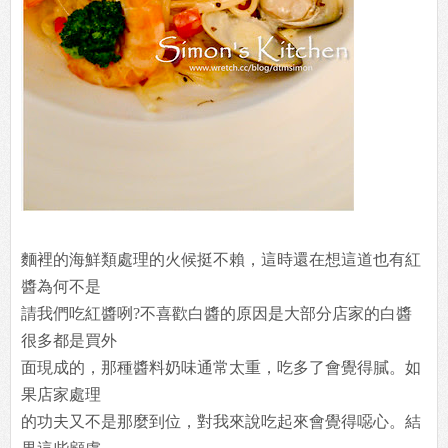
麵裡的海鮮類處理的火候挺不賴，這時還在想這道也有紅
醬為何不是
請我們吃紅醬咧?不喜歡白醬的原因是大部分店家的白醬
很多都是買外
面現成的，那種醬料奶味通常太重，吃多了會覺得膩。如
果店家處理
的功夫又不是那麼到位，對我來說吃起來會覺得噁心。結