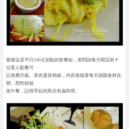
最後這是平日100元加點的套餐組，老闆說每天開店前十
位客人點餐可
以免費升級。菜色還算精緻，內容會隨著每天採購食材改
變。想吃頓超
值午餐，記得早起的鳥兒有蟲吃唷。