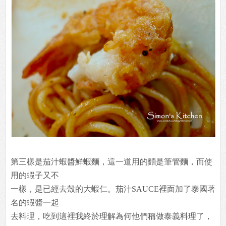
第三樣是茄汁蝦醬鮮蝦麵，這一道用的麵是筆管麵，而使
用的蝦子又不
一樣，是已經去殼的大蝦仁。茄汁SAUCE裡面加了泰國著
名的蝦醬一起
去料理，吃到這裡我終於理解為何他們稱做泰義料理了，