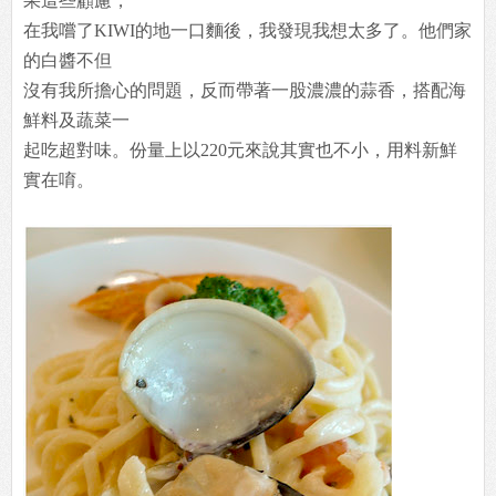
果這些顧慮，
在我嚐了KIWI的地一口麵後，我發現我想太多了。他們家
的白醬不但
沒有我所擔心的問題，反而帶著一股濃濃的蒜香，搭配海
鮮料及蔬菜一
起吃超對味。份量上以220元來說其實也不小，用料新鮮
實在唷。