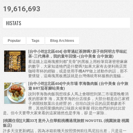
19,616,693
HISTATS
Popular
Tags
Blog Archives
[台中小吃][北區404] 你寄過紅茶牌嗎?原子街阿明古早味紅
茶-三代傳承，我的童年回憶~(台中美食 台中旅遊)
看這牆上這兩塊擦到都"見骨"的黑板上用粉筆寫著密密麻麻
的數字，大家知道牠們是什麼嗎?如果大家有去便利商店買
咖啡寄杯的經驗，或是使用手機APP做上述動作的話，那不
要懷疑，這兩塊黑板應該就是台灣傳統寄杯服務的濫觴....
[台中小吃][北區404]中央市場 李海魯肉飯 (台中美食 台中旅
遊 BRT茄苳腳站美食)
說到李海魯肉飯我想很多人馬上會聯想到第二市場賣晚餐消
夜的那家李 海，其實李海的分店很多，大部分都是自己家裡
子弟開枝散葉出去經營 的，但坦白說分店的品質都參差不
齊，其他同業爌肉的口味跟火候掌握 得比他們好的比比皆
是。但今天要帶大家來看的這家雖然也是李海，卻 是一家除...
[桃園住宿][大園337] 意外入住華航桃機過境旅館 NOVOTEL (桃園旅遊 桃園
飯店)
許多天沒更新網誌，因為冰箱前幾天按照慣例前往馬尼拉出差，只是這一