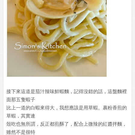
接下來這道是茄汁辣味鮮蝦麵，記得沒錯的話，這盤麵裡
面那五隻蝦子
比上一道的白蝦來得大，我想應該是用草蝦。裹粉香煎的
草蝦，其實連
殼吃也無所謂，反正都煎酥了，配合上微辣的紅醬拌麵，
雖然不是很特