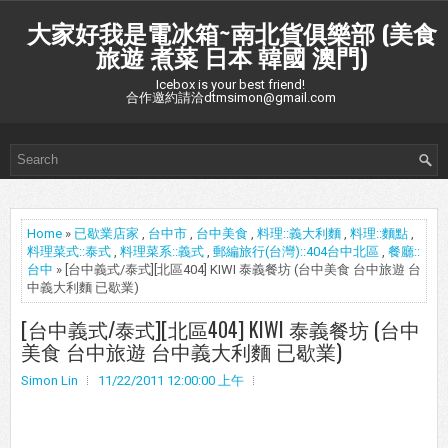
大家好我是電冰箱~南北貨俱樂部 (美食
旅遊 煮菜 日本 韓國 澳門)
Icebox is your best friend!
合作邀約請洽dtmsimon@gmail.com
Home
»
已歇業店家
,
台中市
,
台中美食
,
料理::義大利麵
,
料理::麵點
,
料理菜式::泰式
,
料理菜系::義式
,
郵編旅行(台灣)::404台中北區
,
餐廳::
台中
» [台中義式/泰式][北區404] KIWI 泰義餐坊 (台中美食 台中旅遊 台
中義大利麵 已歇業)
[台中義式/泰式][北區404] KIWI 泰義餐坊 (台中
美食 台中旅遊 台中義大利麵 已歇業)
Simon Lin
11/22/2011 12:00:00 上午