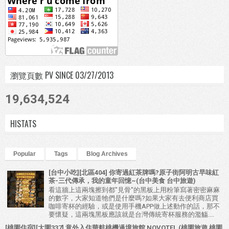
瀏覽頁數 PV SINCE 03/27/2013
19,634,524
HISTATS
Popular
Tags
Blog Archives
[台中小吃][北區404] 你寄過紅茶牌嗎?原子街阿明古早味紅
茶-三代傳承，我的童年回憶~(台中美食 台中旅遊)
看這牆上這兩塊擦到都"見骨"的黑板上用粉筆寫著密密麻麻
的數字，大家知道牠們是什麼嗎?如果大家有去便利商店買
咖啡寄杯的經驗，或是使用手機APP做上述動作的話，那不
要懷疑，這兩塊黑板應該就是台灣傳統寄杯服務的濫觴....
[桃園住宿][大園337] 意外入住華航桃機過境旅館 NOVOTEL (桃園旅遊 桃園