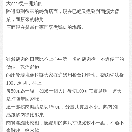
大????從一開始的
路邊攤到後來的轉角店面，現在已經又搬到對面擴大營
業，而原來的轉角
店面現在是當作專門烹煮鵝肉的場所。
雖然鵝肉的口感比不上心中第一名的鵝肉徐，不過便宜的
價位，乾淨舒適
的用餐環境倒也讓大家在這邊用餐會很愉快。鵝肉切法從
100元起跳，往上
每50元為一級，如果一個人用餐切100元其實足夠。這天
是打包帶回家吃，
這一盤鵝肉應該是切150元，分量其實還不少。鵝肉的口
感跟鵝肉徐比起來
肉質纖維比較粗，感覺用的鵝尺寸也比較小一點，不過不
會難吃。鹽水鵝