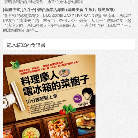
這些隱藏版的庶民美食，通常位於休息站圍牆...
[基隆中式][八斗子] 碧砂漁港活海鮮 (基隆美食 生魚片 觀光魚市)
禮拜六吃完相撲鍋後，因為原本聽 JAZZ LIVE BAND 的計畫流產，所以跟
阿德搭了捷運去了趟士林夜市，奈何天公不做美，逛到一半的時候竟下起
了滂沱大雨，所以兩個人只好搭車回飯店。 不過這樣也好，因為忙了一天
的冰箱此時已經呈...
電冰箱寫的食譜書