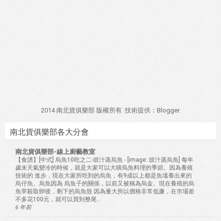
2014 南北貨俱樂部 版權所有. 技術提供：
Blogger
.
南北貨俱樂部各大分會
南北貨俱樂部-線上廚藝教室
【食譜】[中式] 烏魚10吃之二-豉汁蒸烏魚
-
[image: 豉汁蒸烏魚] 每年
歲末天氣變冷的時候，就是大家可以大啖烏魚料理的季節。因為養殖
技術的 進步，現在大家所吃到的烏魚，有9成以上都是魚塭養出來的
烏仔魚。烏魚因為 烏魚子的關係，以前又被稱為烏金。現在養殖的烏
魚宰殺取卵後，剩下的烏魚殼 因為量大所以價格非常低廉，在市場差
不多花100元，就可以買到整尾...
6 年前