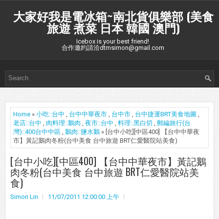
大家好我是電冰箱~南北貨俱樂部 (美食
旅遊 煮菜 日本 韓國 澳門)
Icebox is your best friend!
合作邀約請洽dtmsimon@gmail.com
Home
»
小吃::台中
,
台中中華夜市
,
台中市
,
台中捷運BRT美食地圖
,
老店::台中
,
肉料理::鵝肉
,
夜市::台中
,
料理::黑白切
,
郵編旅行(台
灣)::400台中中區
,
鵝肉::鹽水鵝
» [台中小吃][中區400] 【台中中華夜
市】黃記鵝肉冬粉(台中美食 台中旅遊 BRT仁愛醫院站美食)
[台中小吃][中區400] 【台中中華夜市】黃記鵝
肉冬粉(台中美食 台中旅遊 BRT仁愛醫院站美
食)
Simon Lin
11/07/2011 12:00:00 上午