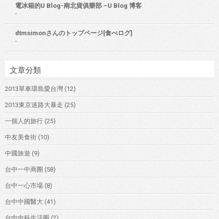
電冰箱的U Blog-南北貨俱樂部 –U Blog 博客
-
dtmsimonさんのトップページ[食べログ]
-
文章分類
2013單車環島愛台灣
(12)
2013東京迷路大暴走
(25)
一個人的旅行
(25)
中友美食街
(10)
中國旅遊
(9)
台中一中商圈
(58)
台中一心市場
(8)
台中中國醫大
(41)
台中中科生活圈
(2)