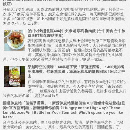
飯店)
許多天沒更新網誌，因為冰箱前幾天按照慣例前往馬尼拉出差，只是這一
次 多了"參展"這件事要忙。幾天在會場忙碌的結果，每天回到家已經都差
不多 呈"彌留"狀態。加上出國前不知是落枕還是閃到?整個肩膀是痠痛難耐
無法 久坐，所以沒辦...
[台中小吃][北區404]中央市場 李海魯肉飯 (台中美食 台中旅
遊 BRT茄苳腳站美食)
說到李海魯肉飯我想很多人馬上會聯想到第二市場賣晚餐消
夜的那家李 海，其實李海的分店很多，大部分都是自己家裡
子弟開枝散葉出去經營 的，但坦白說分店的品質都參差不
齊，其他同業爌肉的口味跟火候掌握 得比他們好的比比皆
是。但今天要帶大家來看的這家雖然也是李海，卻 是一家除...
穿越時空的美味！40年老字號「萊茵堡西餐」：400元排餐
免服務費、炒飯無限續，滿滿昭和風的懷舊回憶 104台北中
山
在這個網美餐廳林立的台北街頭，有時候反而想找回那種記
憶中樸實、溫暖的老味道。今天要分享的這家 「萊茵堡西
餐」 ，就藏身在中山區伊通街的巷弄裡，是許多老台北人口
袋裡的私房名單。 🇺🇸 Read in E...
國道休息站「便當爭霸戰」！新營休息站圍牆便當 V.S 西螺休息站雙雄(垂
降+官方新東陽)，誰能擄獲你的胃？Hungry on the Highway? These
Lunchboxes Will Battle for Your Stomach!Which option do you like
best?
台灣高速公路休息站，除了提供旅客休憩、加油、購物等服務之外，也發
展出獨特的「美食文化」。其中，最具代表性的莫過於「圍牆便當」了。