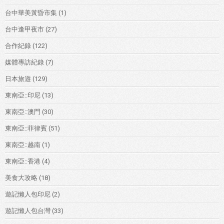
台中華美黃昏市集
(1)
台中逢甲夜市
(27)
合作紀錄
(122)
媒體專訪紀錄
(7)
日本旅遊
(129)
東南亞::印尼
(13)
東南亞::澳門
(30)
東南亞::菲律賓
(51)
東南亞::越南
(1)
東南亞::香港
(4)
美食大攻略
(18)
遊記懶人包印尼
(2)
遊記懶人包台灣
(33)