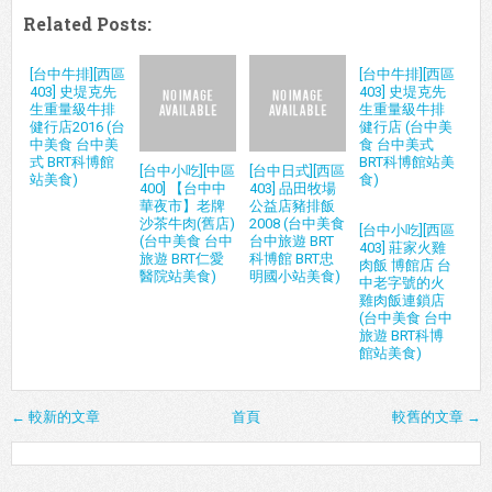
Related Posts:
[台中牛排][西區
[台中牛排][西區
403] 史堤克先
403] 史堤克先
生重量級牛排
生重量級牛排
健行店2016 (台
健行店 (台中美
中美食 台中美
食 台中美式
式 BRT科博館
BRT科博館站美
[台中小吃][中區
[台中日式][西區
站美食)
食)
400] 【台中中
403] 品田牧場
華夜市】老牌
公益店豬排飯
沙茶牛肉(舊店)
2008 (台中美食
[台中小吃][西區
(台中美食 台中
台中旅遊 BRT
403] 莊家火雞
旅遊 BRT仁愛
科博館 BRT忠
肉飯 博館店 台
醫院站美食)
明國小站美食)
中老字號的火
雞肉飯連鎖店
(台中美食 台中
旅遊 BRT科博
館站美食)
← 較新的文章
首頁
較舊的文章 →