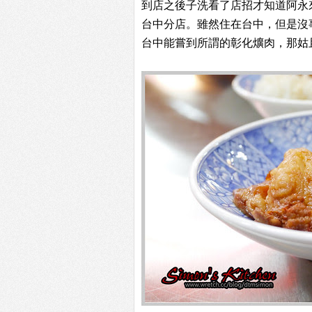
到店之後子洗看了店招才知道阿永
台中分店。雖然住在台中，但是沒
台中能嘗到所謂的彰化爌肉，那姑