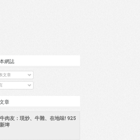
本網誌
表文章
言
文章
牛肉友：現炒、牛雜、在地味! 925
新埤