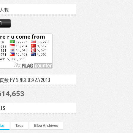
人數
 PV SINCE 03/27/2013
614,653
ATS
lar
Tags
Blog Archives