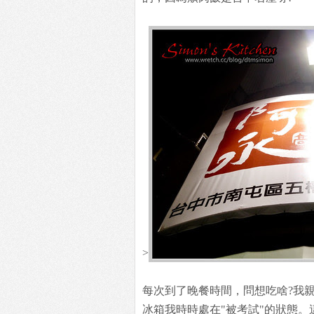
>
每次到了晚餐時間，問想吃啥?我親
冰箱我時時處在"被考試"的狀態。