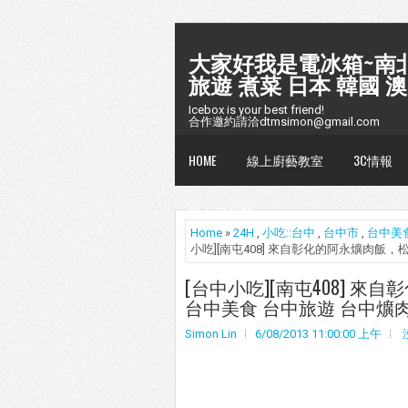
大家好我是電冰箱~南北
旅遊 煮菜 日本 韓國 澳
Icebox is your best friend!
合作邀約請洽dtmsimon@gmail.com
HOME
線上廚藝教室
3C情報
懶人包台灣
Home
»
24H
,
小吃::台中
,
台中市
,
台中美
小吃][南屯408] 來自彰化的阿永爌肉飯，
[台中小吃][南屯408] 
台中美食 台中旅遊 台中爌肉
Simon Lin
6/08/2013 11:00:00 上午