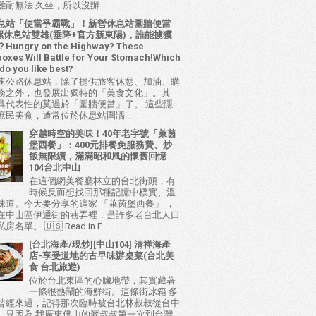
耐無法 久坐，所以沒辦...
息站「便當爭霸戰」！新營休息站圍牆便當
 西螺休息站雙雄(垂降+官方新東陽)，誰能擄獲
ungry on the Highway? These
oxes Will Battle for Your Stomach!Which
do you like best?
速公路休息站，除了提供旅客休憩、加油、購
務之外，也發展出獨特的「美食文化」。其
具代表性的莫過於「圍牆便當」了。 這些隱
庶民美食，通常位於休息站圍牆...
穿越時空的美味！40年老字號「萊茵
堡西餐」：400元排餐免服務費、炒
飯無限續，滿滿昭和風的懷舊回憶
104台北中山
在這個網美餐廳林立的台北街頭，有
時候反而想找回那種記憶中樸實、溫
味道。今天要分享的這家 「萊茵堡西餐」 ，
在中山區伊通街的巷弄裡，是許多老台北人口
名單。 🇺🇸 Read in E...
[台北海產/現炒][中山104] 清祥海產
店-享受道地的古早味辦桌菜(台北美
食 台北旅遊)
位於台北東區的心臟地帶，其實藏著
一條很熱鬧的海鮮街。這條街冰箱 多
曾經來過，記得那次臨時被台北林叔叔從台中
，只因為 我廣東佛山的麥叔叔第一次到台灣