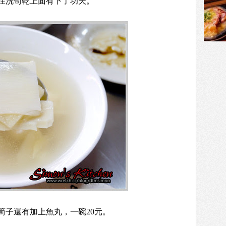
在洗筍乾上面有下了功夫。
筍子還有加上魚丸，一碗20元。