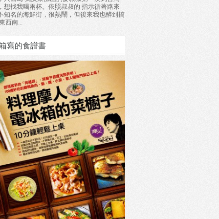
，想找我喝兩杯。依照叔叔的 指示循著路來
不知名的海鮮街，很熱鬧，但後來我也醉到搞
東西南...
箱寫的食譜書