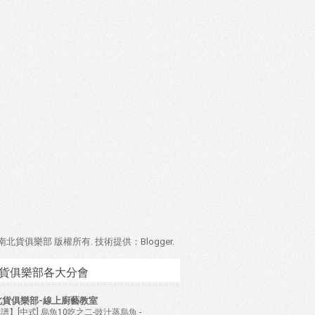
4 南北貨俱樂部 版權所有. 技術提供：
Blogger
.
貨俱樂部各大分會
北貨俱樂部-線上廚藝教室
譜】[中式] 烏魚10吃之二-豉汁蒸烏魚
-