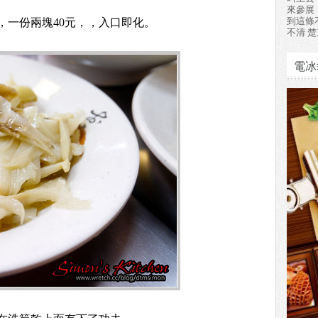
來參展
到這條
，一份兩塊40元，，入口即化。
不清 楚
電冰