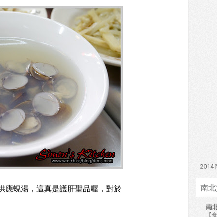
201
南北
供應蜆湯，這真是護肝聖品喔，對於
南
【食