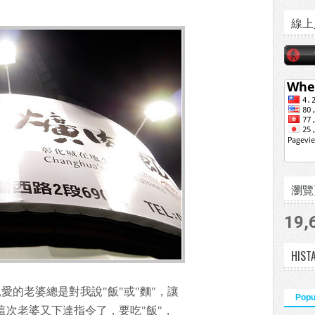
線上
瀏覽頁數
19,
HIST
愛的老婆總是對我說"飯"或"麵"，讓
Popu
這次老婆又下達指令了，要吃"飯"，