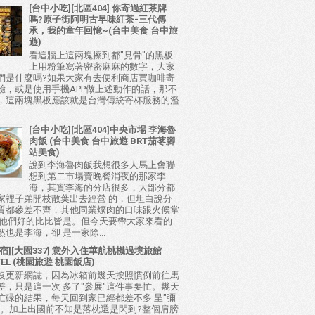
[台中小吃][北區404] 你寄過紅茶牌
嗎?原子街阿明古早味紅茶-三代傳
承，我的童年回憶~(台中美食 台中旅
遊)
看這牆上這兩塊擦到都"見骨"的黑板
上用粉筆寫著密密麻麻的數字，大家
們是什麼嗎?如果大家有去便利商店買咖啡寄
驗，或是使用手機APP做上述動作的話，那不
，這兩塊黑板應該就是台灣傳統寄杯服務的濫
[台中小吃][北區404]中央市場 李海魯
肉飯 (台中美食 台中旅遊 BRT茄苳腳
站美食)
說到李海魯肉飯我想很多人馬上會聯
想到第二市場賣晚餐消夜的那家李
海，其實李海的分店很多，大部分都
家裡子弟開枝散葉出去經營 的，但坦白說分
質都參差不齊，其他同業爌肉的口味跟火候掌
比他們好的比比皆是。但今天要帶大家來看的
也是李海，卻 是一家除...
宿][大園337] 意外入住華航桃機過境旅館
TEL (桃園旅遊 桃園飯店)
沒更新網誌，因為冰箱前幾天按照慣例前往馬
差，只是這一次 多了"參展"這件事要忙。幾天
忙碌的結果，每天回到家已經都差不多 呈"彌
態。加上出國前不知是落枕還是閃到?整個肩膀