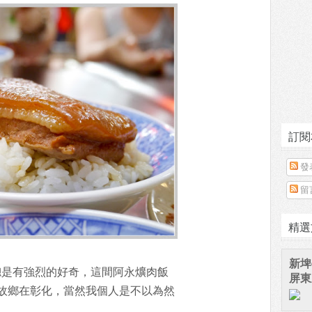
訂閱
發
留
精選
新埤
總是有強烈的好奇，這間阿永爌肉飯
屏東
故鄉在彰化，當然我個人是不以為然