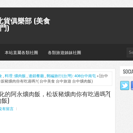
貨俱樂部 (美食
門)
本站直屬各類社團
各類旅遊姊妹社團
SOCI
食
,
料理::爌肉飯
,
連鎖餐廳
,
郵編旅行(台灣)::408台中南屯
» [台中
松坂豬爌肉你有吃過嗎?( 台中美食 台中旅遊 台中爌肉飯)
來自彰化的阿永爌肉飯，松坂豬爌肉你有吃過嗎?(
飯)
沒有留言