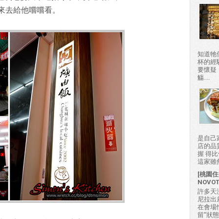
來去給他嚐嚐看。
知道牠
杯的經
要懷疑
觴....
是自己
店的品
握 得
這家雖然
[桃園住
NOVO
許多天
尼拉出
在會場
留"狀