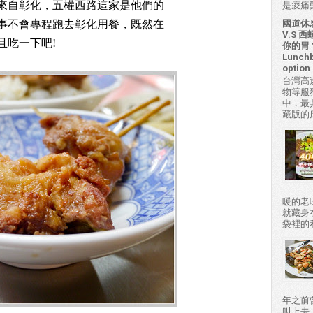
來自彰化，五權西路這家是他們的
是痠痛難
事不會專程跑去彰化用餐，既然在
國道休
V.S
且吃一下吧!
你的胃？H
Lunchb
option 
台灣高
物等服
中，最
藏版的
暖的老
就藏身
袋裡的私房
年之前
叫上去