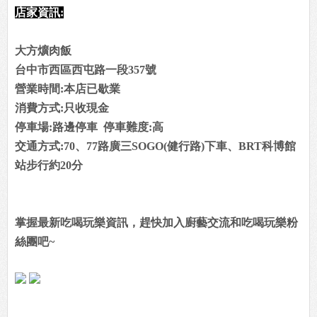
店家資訊:
大方爌肉飯
台中市西區西屯路一段357號
營業時間:本店已歇業
消費方式:只收現金
停車場:路邊停車
停車難度:高
交通方式:70、77路廣三SOGO(健行路)下車、BRT科博館
站步行約20分
掌握最新吃喝玩樂資訊，趕快加入廚藝交流和吃喝玩樂粉
絲團吧~