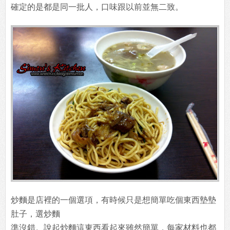
確定的是都是同一批人，口味跟以前並無二致。
炒麵是店裡的一個選項，有時候只是想簡單吃個東西墊墊
肚子，選炒麵
準沒錯。說起炒麵這東西看起來雖然簡單，每家材料也都