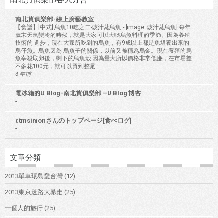
南北貨俱樂部-線上廚藝教室
【食譜】[中式] 烏魚10吃之二-豉汁蒸烏魚
-
[image: 豉汁蒸烏魚] 每年
歲末天氣變冷的時候，就是大家可以大啖烏魚料理的季節。因為養殖
技術的 進步，現在大家所吃到的烏魚，有9成以上都是魚塭養出來的
烏仔魚。烏魚因為 烏魚子的關係，以前又被稱為烏金。現在養殖的烏
魚宰殺取卵後，剩下的烏魚殼 因為量大所以價格非常低廉，在市場差
不多花100元，就可以買到整尾...
6 年前
電冰箱的U Blog-南北貨俱樂部 –U Blog 博客
-
dtmsimonさんのトップページ[食べログ]
-
文章分類
2013單車環島愛台灣
(12)
2013東京迷路大暴走
(25)
一個人的旅行
(25)