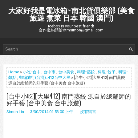
大家好我是電冰箱~南北貨俱樂部 (美食
旅遊 煮菜 日本 韓國 澳門)
Icebox is your best friend!
合作邀約請洽dtmsimon@gmail.com
Home
»
小吃::台中
,
台中市
,
台中美食
,
料理::蒸餃
,
料理::餃子
,
料理::
麵點
,
郵編旅行(台灣)::412台中大里
» [台中小吃][大里412] 南門蒸餃
源自於總舖師的好手藝 (台中美食 台中旅遊)
[台中小吃][大里412] 南門蒸餃 源自於總舖師的
好手藝 (台中美食 台中旅遊)
Simon Lin
3/30/2014 01:53:00 上午
沒有留言