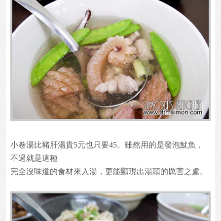
小卷湯比豬肝湯貴5元也只要45。雖然用的是發泡魷魚，
不過就是這種
完全沒味道的食材來入湯，更能顯現出湯頭的厲害之處。