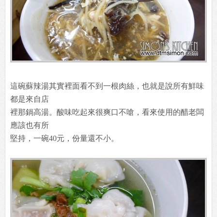
這碗蘇辣湯其實裡面看不到一根肉絲，也就是說所有鮮味
都是來自店
裡那鍋高湯。酸味吃起來很爽口不嗆，看來使用的醋老闆
應該也有所
堅持，一碗40元，份量還不小。