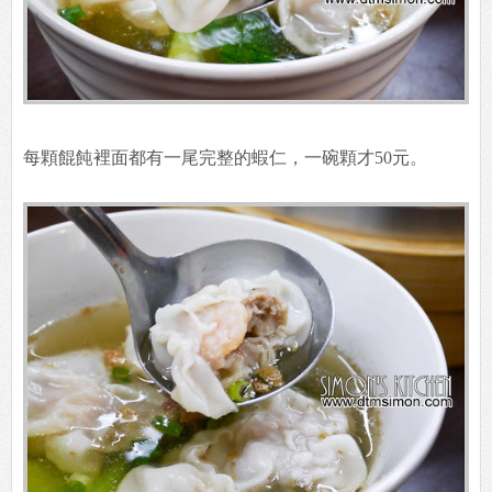
每顆餛飩裡面都有一尾完整的蝦仁，一碗顆才50元。