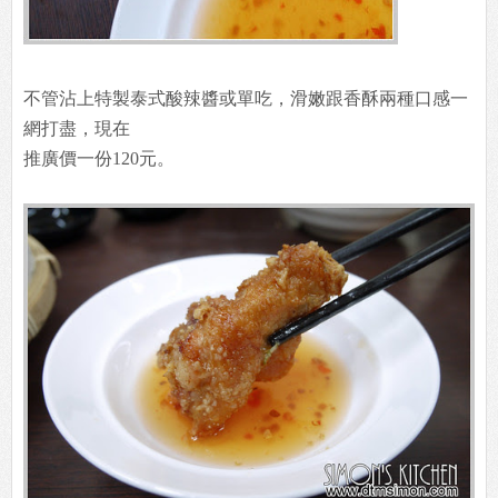
不管沾上特製泰式酸辣醬或單吃，滑嫩跟香酥兩種口感一
網打盡，現在
推廣價一份120元。