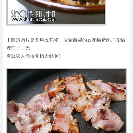
下圖這肉片是炙燒五花豬，店家自製的五花鹹豬肉片在鍋
裡煎香，光
看就讓人覺得食指大動啊!