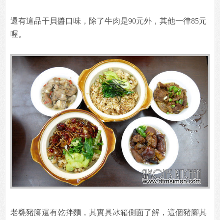
還有這品干貝醬口味，除了牛肉是90元外，其他一律85元
喔。
老甕豬腳還有乾拌麵，其實具冰箱側面了解，這個豬腳其