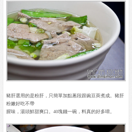
豬肝選用的是粉肝，只簡單加點蔥段跟豌豆莢煮成。豬肝
粉嫩好吃不帶
腥味，湯頭鮮甜爽口。40塊錢一碗，料真的好多唷。