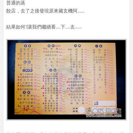
普通的蒸
餃店，去了之後發現原來藏玄機阿......
結果如何?讓我們繼續看....下....去......