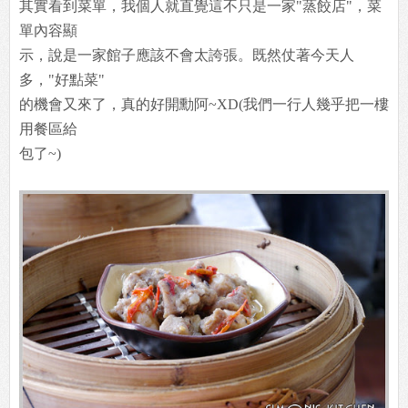
其實看到菜單，我個人就直覺這不只是一家"蒸餃店"，菜
單內容顯
示，說是一家館子應該不會太誇張。既然仗著今天人
多，"好點菜"
的機會又來了，真的好開勳阿~XD(我們一行人幾乎把一樓
用餐區給
包了~)