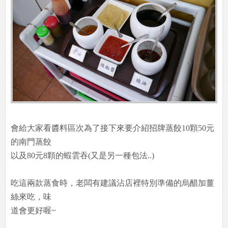
會給大家看醬料區次為了接下來要介紹招牌蒸餃10顆50元
的南門蒸餃
以及80元8顆的蝦雲吞(又是另一種包法..)
吃這兩款蒸食時，老闆有建議沾店裡特別準備的烏醋加薑
絲來吃，味
道會更好喔~