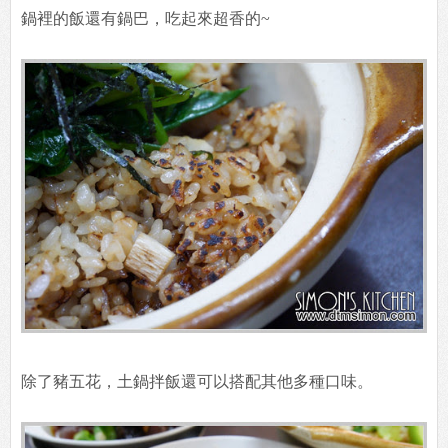
鍋裡的飯還有鍋巴，吃起來超香的~
除了豬五花，土鍋拌飯還可以搭配其他多種口味。