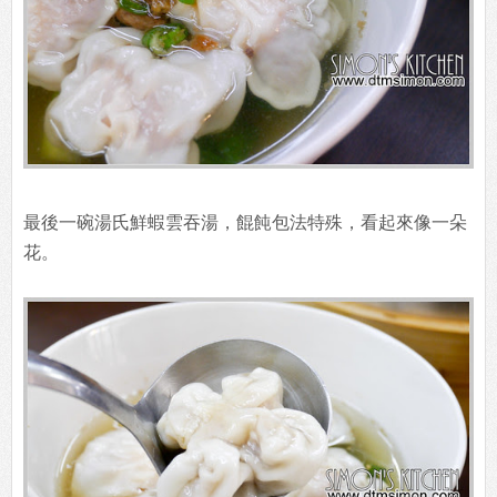
最後一碗湯氏鮮蝦雲吞湯，餛飩包法特殊，看起來像一朵
花。