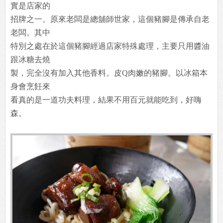
實是店家的
招牌之一。原來老闆是總舖師世家，這個豬腳是傳承自老
老闆。其中
特別之處在於這個豬腳經過店家特殊處理，主要只用醬油
跟冰糖去燒
製，完全沒有加入其他香料。皮Q肉嫩的豬腳。以冰箱本
身會烹飪來
看真的是一道功夫料理，結果不用百元就能吃到，好嗨
森。