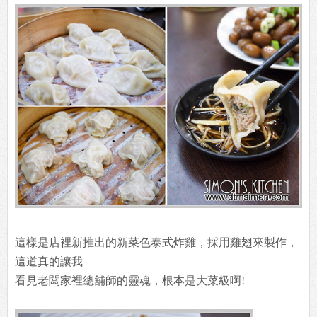
這樣是店裡新推出的新菜色泰式炸雞，採用雞翅來製作，
這道真的讓我
看見老闆家裡總舖師的靈魂，根本是大菜級啊!