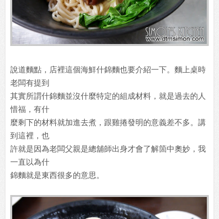
說道麵點，店裡這個海鮮什錦麵也要介紹一下。麵上桌時
老闆有提到
其實所謂什錦麵並沒什麼特定的組成材料，就是過去的人
惜福，有什
麼剩下的材料就加進去煮，跟雞捲發明的意義差不多。講
到這裡，也
許就是因為老闆父親是總舖師出身才會了解箇中奧妙，我
一直以為什
錦麵就是東西很多的意思。