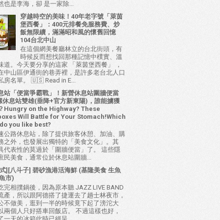
也是李海，卻 是一家除...
穿越時空的美味！40年老字號「萊茵
堡西餐」：400元排餐免服務費、炒
飯無限續，滿滿昭和風的懷舊回憶
104台北中山
在這個網美餐廳林立的台北街頭，有
時候反而想找回那種記憶中樸實、溫
味道。今天要分享的這家 「萊茵堡西餐」 ，
在中山區伊通街的巷弄裡，是許多老台北人口
名單。 🇺🇸 Read in E...
息站「便當爭霸戰」！新營休息站圍牆便當
 西螺休息站雙雄(垂降+官方新東陽)，誰能擄獲
ungry on the Highway? These
oxes Will Battle for Your Stomach!Which
do you like best?
速公路休息站，除了提供旅客休憩、加油、購
務之外，也發展出獨特的「美食文化」。其
具代表性的莫過於「圍牆便當」了。 這些隱
庶民美食，通常位於休息站圍牆...
式][八斗子] 碧砂漁港活海鮮 (基隆美食 生魚
魚市)
完相撲鍋後，因為原本聽 JAZZ LIVE BAND
流產，所以跟阿德搭了捷運去了趟士林夜市，
公不做美，逛到一半的時候竟下起了滂沱大
以兩個人只好搭車回飯店。 不過這樣也好，
了一天的冰箱此時已經呈...