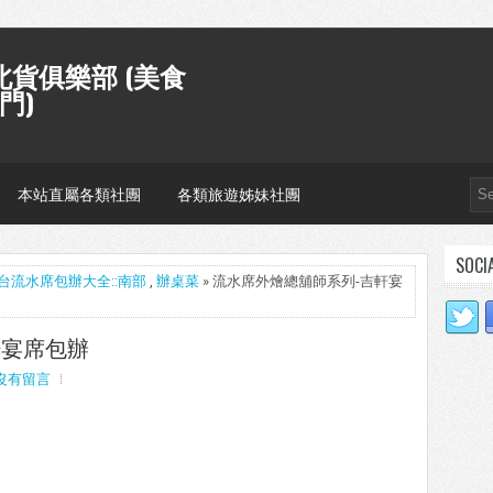
貨俱樂部 (美食
門)
本站直屬各類社團
各類旅遊姊妹社團
SOCI
台流水席包辦大全::南部
,
辦桌菜
» 流水席外燴總舖師系列-吉軒宴
軒宴席包辦
沒有留言