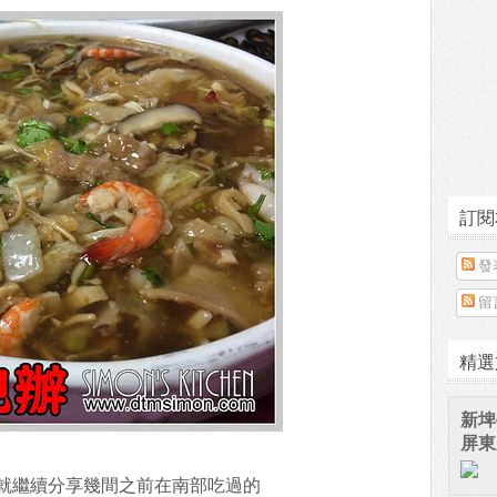
訂閱
發
留
精選
新埤
屏東
就繼續分享幾間之前在南部吃過的