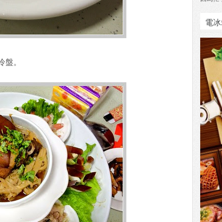
電冰
冷盤。