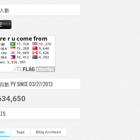
人數
 PV SINCE 03/27/2013
634,650
ATS
lar
Tags
Blog Archives