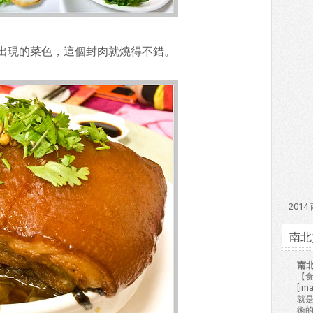
出現的菜色，這個封肉就燒得不錯。
201
南北
南
【食
[i
就
術的