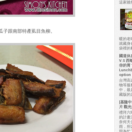
這家雖然
瓜子跟南部特產虱目魚柳。
暖的老
就藏身
袋裡的私房
國道休
V.S
你的胃？H
Lunchb
option 
台灣高
物等服
中，最
藏版的
[基隆中
片 觀光
禮拜六吃
的計畫
奈何天
雨，所
因為忙