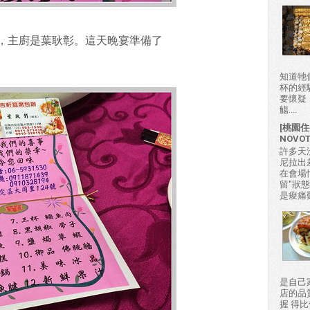
，主廚是葉耿彰。這天晚宴準備了
知道牠
杯的經
要懷疑
觴....
[桃園住
NOVO
許多天
尼拉出
在會場
留"狀
是痠痛難
是自己
店的品
握 得