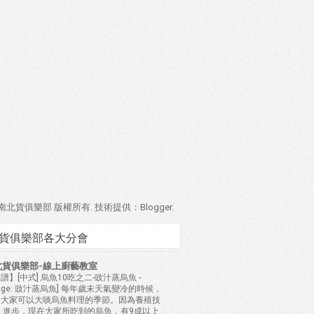
4 南北貨俱樂部 版權所有. 技術提供：
Blogger
.
貨俱樂部各大分會
北貨俱樂部-線上廚藝教室
譜】[中式] 烏魚10吃之二-豉汁蒸烏魚
-
mage: 豉汁蒸烏魚] 每年歲末天氣變冷的時候，
是大家可以大啖烏魚料理的季節。因為養殖技
 進步，現在大家所吃到的烏魚，有9成以上