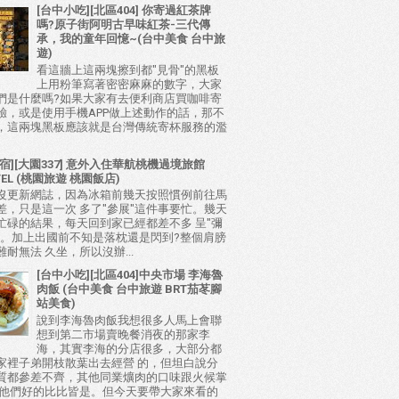
[台中小吃][北區404] 你寄過紅茶牌
嗎?原子街阿明古早味紅茶-三代傳
承，我的童年回憶~(台中美食 台中旅
遊)
看這牆上這兩塊擦到都"見骨"的黑板
上用粉筆寫著密密麻麻的數字，大家
們是什麼嗎?如果大家有去便利商店買咖啡寄
驗，或是使用手機APP做上述動作的話，那不
，這兩塊黑板應該就是台灣傳統寄杯服務的濫
宿][大園337] 意外入住華航桃機過境旅館
TEL (桃園旅遊 桃園飯店)
沒更新網誌，因為冰箱前幾天按照慣例前往馬
差，只是這一次 多了"參展"這件事要忙。幾天
忙碌的結果，每天回到家已經都差不多 呈"彌
態。加上出國前不知是落枕還是閃到?整個肩膀
耐無法 久坐，所以沒辦...
[台中小吃][北區404]中央市場 李海魯
肉飯 (台中美食 台中旅遊 BRT茄苳腳
站美食)
說到李海魯肉飯我想很多人馬上會聯
想到第二市場賣晚餐消夜的那家李
海，其實李海的分店很多，大部分都
家裡子弟開枝散葉出去經營 的，但坦白說分
質都參差不齊，其他同業爌肉的口味跟火候掌
比他們好的比比皆是。但今天要帶大家來看的