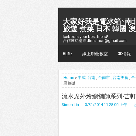
大家好我是電冰箱~南北
旅遊 煮菜 日本 韓國 澳
Icebox is your best friend!
合作邀約請洽dtmsimon@gmail.com
HOME
線上廚藝教室
3C情報
懶人包台灣
Home
»
中式::台南
,
台南市
,
台南美食
,
全
席包辦
流水席外燴總舖師系列-吉
Simon Lin
3/31/2014 11:28:00 上午