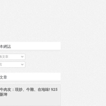
本網誌
表文章
言
文章
牛肉友：現炒、牛雜、在地味! 925
新埤