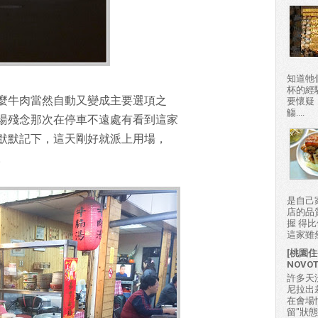
知道牠
杯的經
麼牛肉當然自動又變成主要選項之
要懷疑
觴....
湯殘念那次在停車不遠處有看到這家
默默記下，這天剛好就派上用場，
。
是自己
店的品
握 得
這家雖然
[桃園住
NOVO
許多天
尼拉出
在會場
留"狀