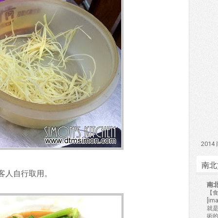
201
南北
客人自行取用。
南
【食
[i
就
術的