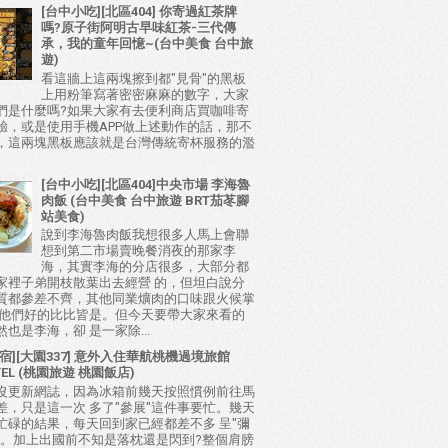
[台中小吃][北區404] 你寄過紅茶牌
嗎?原子街阿明古早味紅茶-三代傳
承，我的童年回憶~(台中美食 台中旅
遊)
看這牆上這兩塊擦到都"見骨"的黑板
上用粉筆寫著密密麻麻的數字，大家
們是什麼嗎?如果大家有去便利商店買咖啡寄
驗，或是使用手機APP做上述動作的話，那不
，這兩塊黑板應該就是台灣傳統寄杯服務的濫
[台中小吃][北區404]中央市場 李海魯
肉飯 (台中美食 台中旅遊 BRT茄苳腳
站美食)
說到李海魯肉飯我想很多人馬上會聯
想到第二市場賣晚餐消夜的那家李
海，其實李海的分店很多，大部分都
家裡子弟開枝散葉出去經營 的，但坦白說分
質都參差不齊，其他同業爌肉的口味跟火候掌
比他們好的比比皆是。但今天要帶大家來看的
也是李海，卻 是一家除...
宿][大園337] 意外入住華航桃機過境旅館
TEL (桃園旅遊 桃園飯店)
沒更新網誌，因為冰箱前幾天按照慣例前往馬
差，只是這一次 多了"參展"這件事要忙。幾天
忙碌的結果，每天回到家已經都差不多 呈"彌
態。加上出國前不知是落枕還是閃到?整個肩膀