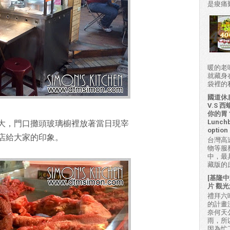
是痠痛難
暖的老
就藏身
袋裡的私房
國道休
V.S
你的胃？H
Lunchb
大，門口攤頭玻璃櫥裡放著當日現宰
option 
店給大家的印象。
台灣高
物等服
中，最
藏版的
[基隆中
片 觀光
禮拜六吃
的計畫
奈何天
雨，所
因為忙