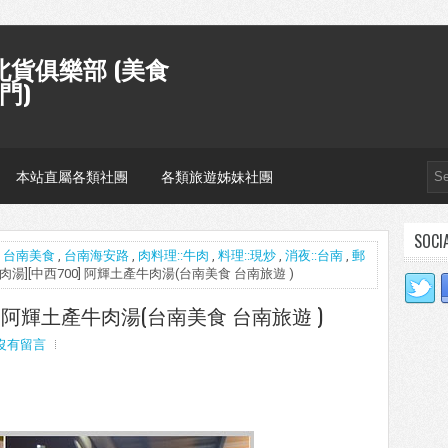
貨俱樂部 (美食
門)
本站直屬各類社團
各類旅遊姊妹社團
SOCI
,
台南美食
,
台南海安路
,
肉料理::牛肉
,
料理::現炒
,
消夜::台南
,
郵
牛肉湯][中西700] 阿輝土產牛肉湯(台南美食 台南旅遊 )
0] 阿輝土產牛肉湯(台南美食 台南旅遊 )
沒有留言