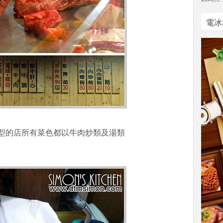
電冰
型的店所有菜色都以牛肉炒類及湯類