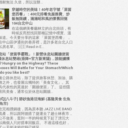
耐無法 久坐，所以沒辦...
穿越時空的美味！40年老字號「萊茵
堡西餐」：400元排餐免服務費、炒
飯無限續，滿滿昭和風的懷舊回憶
104台北中山
在這個網美餐廳林立的台北街頭，有
時候反而想找回那種記憶中樸實、溫
味道。今天要分享的這家 「萊茵堡西餐」 ，
在中山區伊通街的巷弄裡，是許多老台北人口
名單。 🇺🇸 Read in E...
息站「便當爭霸戰」！新營休息站圍牆便當
 西螺休息站雙雄(垂降+官方新東陽)，誰能擄獲
ungry on the Highway? These
oxes Will Battle for Your Stomach!Which
do you like best?
速公路休息站，除了提供旅客休憩、加油、購
務之外，也發展出獨特的「美食文化」。其
具代表性的莫過於「圍牆便當」了。 這些隱
庶民美食，通常位於休息站圍牆...
式][八斗子] 碧砂漁港活海鮮 (基隆美食 生魚
魚市)
完相撲鍋後，因為原本聽 JAZZ LIVE BAND
流產，所以跟阿德搭了捷運去了趟士林夜市，
公不做美，逛到一半的時候竟下起了滂沱大
以兩個人只好搭車回飯店。 不過這樣也好，
了一天的冰箱此時已經呈...