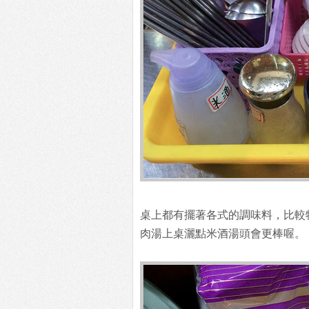
桌上都有擺著各式的調味料，比較
肉湯上桌灑點米酒湯頭會更棒喔。