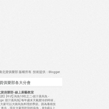
4 南北貨俱樂部 版權所有. 技術提供：
Blogger
.
貨俱樂部各大分會
北貨俱樂部-線上廚藝教室
譜】[中式] 烏魚10吃之二-豉汁蒸烏魚
-
mage: 豉汁蒸烏魚] 每年歲末天氣變冷的時候，
是大家可以大啖烏魚料理的季節。因為養殖技
 進步，現在大家所吃到的烏魚，有9成以上