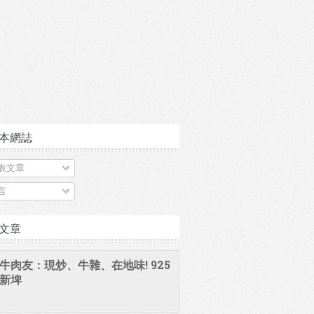
本網誌
表文章
言
文章
牛肉友：現炒、牛雜、在地味! 925
新埤