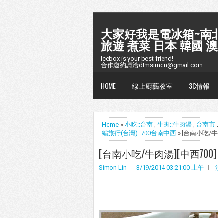
大家好我是電冰箱~南北
旅遊 煮菜 日本 韓國 澳
Icebox is your best friend!
合作邀約請洽dtmsimon@gmail.com
HOME
線上廚藝教室
3C情報
懶人包台灣
Home
»
小吃::台南
,
牛肉::牛肉湯
,
台南市
編旅行(台灣)::700台南中西
» [台南小吃/
[台南小吃/牛肉湯][中西70
Simon Lin
3/19/2014 03:21:00 上午