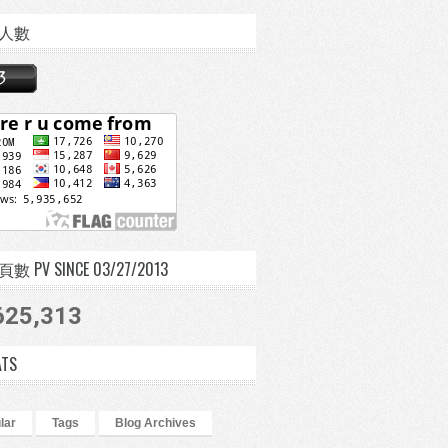
人數
 PV SINCE 03/27/2013
625,313
ATS
lar
Tags
Blog Archives