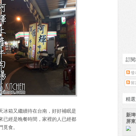
訂閱
發
留
精選
天冰箱又繼續待在台南，好好補眠是
新埤
來已經是晚餐時間，家裡的人已經都
屏東
門覓食。