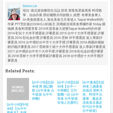
Simon Lin
現任: 南北貨俱樂部生活誌 部長 窩客島星級窩客 料理教
學．自由作家 胖好國際共同創辦人 經歷: 奇摩美食摩人
G+美食精選名人 無名美食王共筆達人 Taipei Walker特約
作家 PTT烹飪板(COOKCLUB)板主 貝傳媒澎湖美食專欄作家 friday 購
物網 美食料理愛享客 2013年度美食大使暨Taipei Walker特約作家
2014 彰化十大伴手禮選拔 評審委員 2015 台中十大伴手禮選拔 評審
委員 2016 彰化金好禮 評審委員 2016 雲林 伴手禮選拔 達人專家評
審委員 2016 台中禮好台中市十大伴手禮 評審委員 2016 桃園好棧旅
館評鑑評審委員 2017 雲林第十屆十大伴手禮選拔 達人專家評審委員
2017 台中禮好台中市十大伴手禮 評審委員 2018 彰化金好禮評審委
員 2018 雲林十大伴手禮專家評審委員 2018 台中禮好十大伴手禮評
審委員
Related Posts:
[台中小吃][北區
[台中小吃][北區
[台中素食][北區
404] 傅 湘記麵
404]【台中一
404] 三姨素食
館 (台中美食 台
中商圈】王印
崇德店 用料天
中旅遊 台中牛
製麵一訪 (台中
然、料理手法
肉麵)
美食 台中旅遊
健康，脆皮及
在地人也愛吃)
清蒸臭豆腐必
[台中小吃][中區
吃!!!(台中美食
400] 【台中中
台中旅遊)
華夜市】老牌