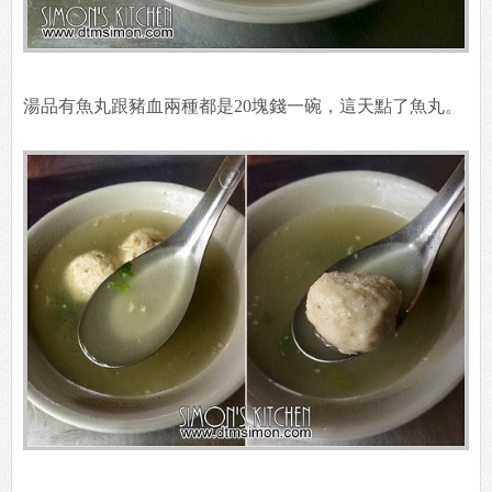
湯品有魚丸跟豬血兩種都是20塊錢一碗，這天點了魚丸。