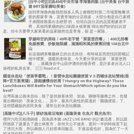
[台中小吃][北區404]中央市場 李海魯肉飯 (台中美食 台中旅
遊 BRT茄苳腳站美食)
說到李海魯肉飯我想很多人馬上會聯想到第二市場賣晚餐消
夜的那家李 海，其實李海的分店很多，大部分都是自己家裡
子弟開枝散葉出去經營 的，但坦白說分店的品質都參差不
齊，其他同業爌肉的口味跟火候掌握 得比他們好的比比皆
是。但今天要帶大家來看的這家雖然也是李海，卻 是一家除...
穿越時空的美味！40年老字號「萊茵堡西餐」：400元排餐
免服務費、炒飯無限續，滿滿昭和風的懷舊回憶 104台北中
山
在這個網美餐廳林立的台北街頭，有時候反而想找回那種記
憶中樸實、溫暖的老味道。今天要分享的這家 「萊茵堡西
餐」 ，就藏身在中山區伊通街的巷弄裡，是許多老台北人口
袋裡的私房名單。 🇺🇸 Read in E...
國道休息站「便當爭霸戰」！新營休息站圍牆便當 V.S 西螺休息站雙雄(垂
降+官方新東陽)，誰能擄獲你的胃？Hungry on the Highway? These
Lunchboxes Will Battle for Your Stomach!Which option do you like
best?
台灣高速公路休息站，除了提供旅客休憩、加油、購物等服務之外，也發
展出獨特的「美食文化」。其中，最具代表性的莫過於「圍牆便當」了。
這些隱藏版的庶民美食，通常位於休息站圍牆...
[基隆中式][八斗子] 碧砂漁港活海鮮 (基隆美食 生魚片 觀光魚市)
禮拜六吃完相撲鍋後，因為原本聽 JAZZ LIVE BAND 的計畫流產，所以跟
阿德搭了捷運去了趟士林夜市，奈何天公不做美，逛到一半的時候竟下起
了滂沱大雨，所以兩個人只好搭車回飯店。 不過這樣也好，因為忙了一天
的冰箱此時已經呈...