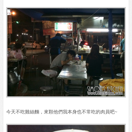
今天不吃雞絲麵，來顆他們我本身也不常吃的肉員吧~