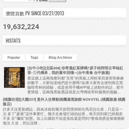
瀏覽頁數 PV SINCE 03/27/2013
19,632,224
HISTATS
Popular
Tags
Blog Archives
[台中小吃][北區404] 你寄過紅茶牌嗎?原子街阿明古早味紅
茶-三代傳承，我的童年回憶~(台中美食 台中旅遊)
看這牆上這兩塊擦到都"見骨"的黑板上用粉筆寫著密密麻麻
的數字，大家知道牠們是什麼嗎?如果大家有去便利商店買
咖啡寄杯的經驗，或是使用手機APP做上述動作的話，那不
要懷疑，這兩塊黑板應該就是台灣傳統寄杯服務的濫觴....
[桃園住宿][大園337] 意外入住華航桃機過境旅館 NOVOTEL (桃園旅遊 桃園
飯店)
許多天沒更新網誌，因為冰箱前幾天按照慣例前往馬尼拉出差，只是這一
次 多了"參展"這件事要忙。幾天在會場忙碌的結果，每天回到家已經都差
不多 呈"彌留"狀態。加上出國前不知是落枕還是閃到?整個肩膀是痠痛難耐
無法 久坐，所以沒辦...