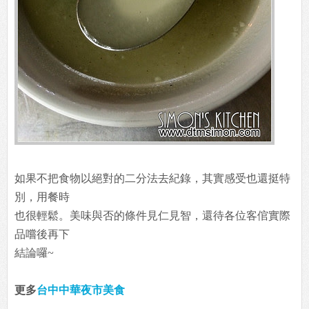
如果不把食物以絕對的二分法去紀錄，其實感受也還挺特
別，用餐時
也很輕鬆。美味與否的條件見仁見智，還待各位客倌實際
品嚐後再下
結論囉~
更多
台中中華夜市美食