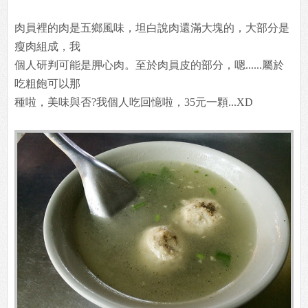
肉員裡的肉是五鄉風味，坦白說肉還滿大塊的，大部分是
瘦肉組成，我
個人研判可能是胛心肉。至於肉員皮的部分，嗯......屬於
吃粗飽可以那
種啦，美味與否?我個人吃回憶啦，35元一顆...XD