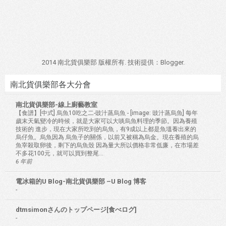
2014 南北貨俱樂部 版權所有. 技術提供：
Blogger
.
南北貨俱樂部各大分會
南北貨俱樂部-線上廚藝教室
【食譜】[中式] 烏魚10吃之二-豉汁蒸烏魚
-
[image: 豉汁蒸烏魚] 每年
歲末天氣變冷的時候，就是大家可以大啖烏魚料理的季節。因為養殖
技術的 進步，現在大家所吃到的烏魚，有9成以上都是魚塭養出來的
烏仔魚。烏魚因為 烏魚子的關係，以前又被稱為烏金。現在養殖的烏
魚宰殺取卵後，剩下的烏魚殼 因為量大所以價格非常低廉，在市場差
不多花100元，就可以買到整尾...
6 年前
電冰箱的U Blog-南北貨俱樂部 –U Blog 博客
-
dtmsimonさんのトップページ[食べログ]
-