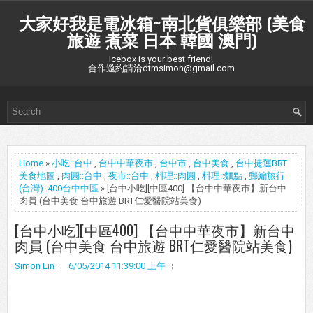
大家好我是電冰箱~南北貨俱樂部 (美食
旅遊 煮菜 日本 韓國 澳門)
Icebox is your best friend!
合作邀約請洽dtmsimon@gmail.com
Home
»
小吃::台中
,
台中中華夜市
,
台中市
,
台中美食
,
台中捷運BRT
美食地圖
,
肉圓::台中
,
夜市::台中
,
料理::肉圓
,
料理::麵點
,
郵編旅行
(台灣)::400台中中區
» [台中小吃][中區400] 【台中中華夜市】新台中
肉員 (台中美食 台中旅遊 BRT仁愛醫院站美食)
[台中小吃][中區400] 【台中中華夜市】新台中
肉員 (台中美食 台中旅遊 BRT仁愛醫院站美食)
Simon Lin
6/05/2014 11:39:00 上午