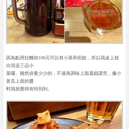
因為點用拉麵加108元可以有小菜和煎餃，所以我桌上就
出現這三品小
菜囉。雖然份量少少的，不過再調味上面還頗講究，像小
黃瓜上面的醬
料我就覺得有特別到。