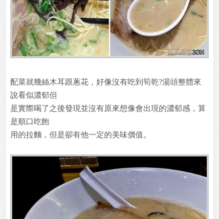
配菜就幾絲木耳跟蔥花，好像沒有吃到筍乾?湯頭整體來
說看似濃郁但
是實際喝了之後發現並沒有原來想像會出現的濃郁感，算
是順口吃飽
用的拉麵，但是卻有他一定的美味價值。