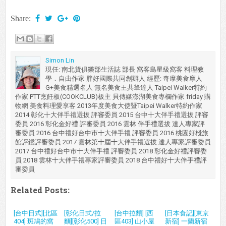
Share:
Simon Lin
現任: 南北貨俱樂部生活誌 部長 窩客島星級窩客 料理教
學．自由作家 胖好國際共同創辦人 經歷: 奇摩美食摩人
G+美食精選名人 無名美食王共筆達人 Taipei Walker特約
作家 PTT烹飪板(COOKCLUB)板主 貝傳媒澎湖美食專欄作家 friday 購
物網 美食料理愛享客 2013年度美食大使暨Taipei Walker特約作家
2014 彰化十大伴手禮選拔 評審委員 2015 台中十大伴手禮選拔 評審
委員 2016 彰化金好禮 評審委員 2016 雲林 伴手禮選拔 達人專家評
審委員 2016 台中禮好台中市十大伴手禮 評審委員 2016 桃園好棧旅
館評鑑評審委員 2017 雲林第十屆十大伴手禮選拔 達人專家評審委員
2017 台中禮好台中市十大伴手禮 評審委員 2018 彰化金好禮評審委
員 2018 雲林十大伴手禮專家評審委員 2018 台中禮好十大伴手禮評
審委員
Related Posts:
[台中日式][北區
[彰化日式/拉
[台中拉麵] [西
[日本食記][東京
404] 斑鳩的窩
麵][彰化500] 日
區403] 山小屋
新宿] 一蘭新宿