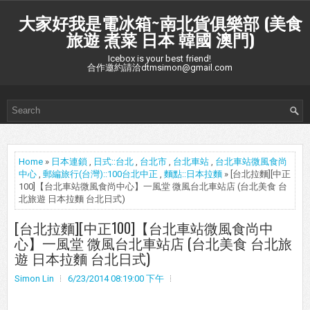
大家好我是電冰箱~南北貨俱樂部 (美食
旅遊 煮菜 日本 韓國 澳門)
Icebox is your best friend!
合作邀約請洽dtmsimon@gmail.com
Home
»
日本連鎖
,
日式::台北
,
台北市
,
台北車站
,
台北車站微風食尚
中心
,
郵編旅行(台灣)::100台北中正
,
麵點::日本拉麵
» [台北拉麵][中正
100]【台北車站微風食尚中心】一風堂 微風台北車站店 (台北美食 台
北旅遊 日本拉麵 台北日式)
[台北拉麵][中正100]【台北車站微風食尚中
心】一風堂 微風台北車站店 (台北美食 台北旅
遊 日本拉麵 台北日式)
Simon Lin
6/23/2014 08:19:00 下午