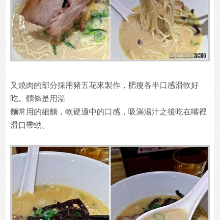
叉燒肉的部分採用豬五花來製作，肥瘦各半口感滑軟好
吃。麵條是用湯
麵常用的細麵，軟硬適中的口感，吸滿湯汁之後吃在嘴裡
滑口帶勁。