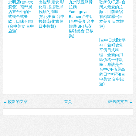
忠明店(台中大
出拉麵 定食 彰
九州筑豊豚骨
歌舞伎町店~台
潤發)~南部展
化店 擔擔乾拌
拉麵
灣人最愛的拉
店來台中的日
拉麵的滋味....
Yamagoya
麵，目前新宿
式複合式餐
(彰化美食 台中
Ramen 台中店
有兩家囉~(日
飲，口味不錯!
拉麵 彰化旅遊
(台中美食 台中
本美食 日本旅
(台中美食 台中
日本拉麵)
旅遊 BRT茄苳
遊)
旅遊)
腳站美食 已歇
業)
[台中日式][太平
411] 箱町食堂
平價日式料
理，全新內用
區價格一樣親
民，應該是全
台中C/P值最高
的日本料亭!(台
中美食 台中旅
遊)
← 較新的文章
首頁
較舊的文章 →