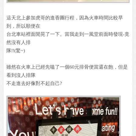
這天北上參加虎哥的進香團行程，因為火車時間比較早
到，所以順便在
台北車站裡面閒晃了一下。當我走到一風堂前面時發現-竟
然沒有人排
隊!!(驚~)
雖然在火車上已經先嗑了一個60元排骨便當還在飽，但是
看到沒人排隊
不走進去好像對不起自己?