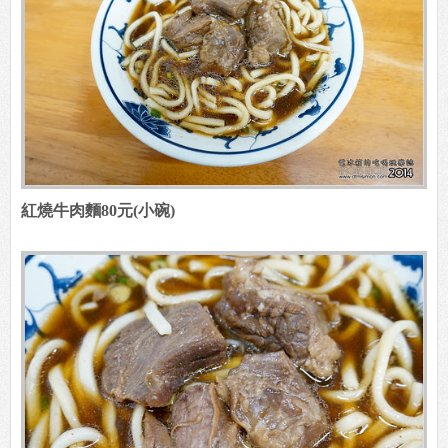
紅燒牛肉麵80元(小碗)