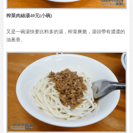
榨菜肉絲湯40元(小碗)
又是一碗湯快要比料多的湯，榨菜爽脆，湯頭帶有濃濃的
油蔥香。