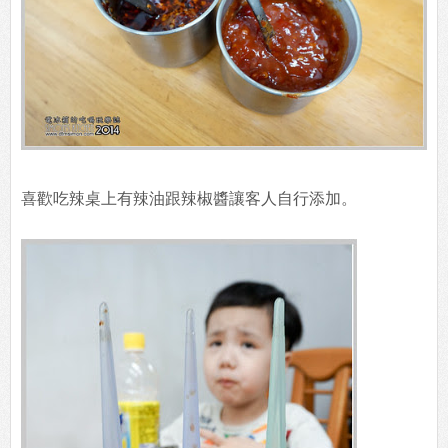
喜歡吃辣桌上有辣油跟辣椒醬讓客人自行添加。