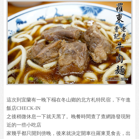
這次到宜蘭有一晚下榻在冬山鄉的北方札特民宿，下午進
飯店CHECK-IN
之後稍微休息一下就天黑了。晚餐時間查了查網路發現附
近的一些小吃店
家幾乎都只開到傍晚，後來就決定開車往羅東覓食去，出