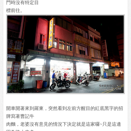
門時沒有特定目
標前往。
開車開著來到羅東，突然看到左前方醒目的紅底黑字的招
牌寫著曹記牛
肉麵，老婆沒有意見的情況下決定就是這家囉~只是這邊