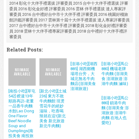
2014 彰化十大伴手禮選拔 評審委員 2015 台中十大伴手禮選拔 評審
委員 2016 彰化金好禮 評審委員 2016 雲林 伴手禮選拔 達人專家評
審委員 2016 台中禮好台中市十大伴手禮 評審委員 2016 桃園好棧旅
館評鑑評審委員 2017 雲林第十屆十大伴手禮選拔 達人專家評審委員
2017 台中禮好台中市十大伴手禮 評審委員 2018 彰化金好禮評審委
員 2018 雲林十大伴手禮專家評審委員 2018 台中禮好十大伴手禮評
審委員
Related Posts:
[澎湖小吃][湖西
[澎湖小吃][馬公
885] 湖西鄉機
880] 機場老牌
場塔台旁，大
牛肉麵 (澎湖美
城北無名牛肉
食 澎湖旅遊 澎
麵店(澎湖美食
湖牛肉麵 滷味)
澎湖旅遊)
[南投小吃][草屯
[新北小吃][土城
542] 睽違13年
236] 東方不敗
[澎湖小吃][馬公
順路再訪-老董
牛肉麵館 現燙
880] 鎖港牛肉
一品香牛肉麵
雪花牛的絕妙
麵 (澎湖美食 澎
水餃Lao Dong
滋味，吃香喝
湖旅遊 澎湖牛
One Flavor
辣就在這!(新北
肉麵 在地人也
Beef Noodle
美食 新北旅遊
愛吃)
Soup and
新北牛肉麵)
Dumplings(南
投美食 南投旅