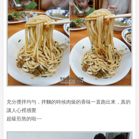
充分攪拌均勻，拌麵的時候肉燥的香味一直跑出來，真的
讓人心裡感覺
超級煎熬的啦~~