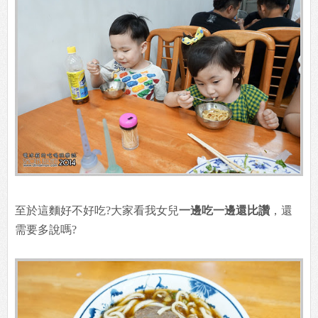
至於這麵好不好吃?大家看我女兒
一邊吃一邊還比讚
，還
需要多說嗎?