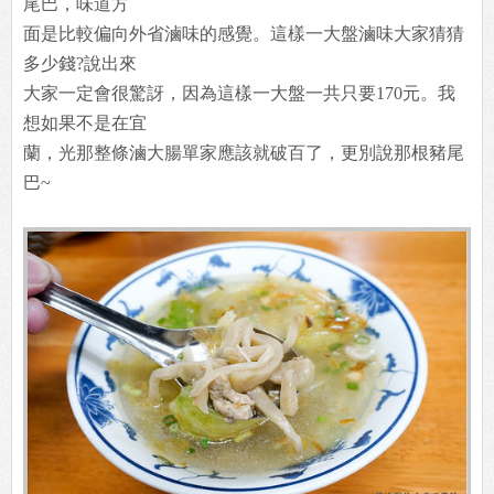
尾巴，味道方
面是比較偏向外省滷味的感覺。這樣一大盤滷味大家猜猜
多少錢?說出來
大家一定會很驚訝，因為這樣一大盤一共只要170元。我
想如果不是在宜
蘭，光那整條滷大腸單家應該就破百了，更別說那根豬尾
巴~