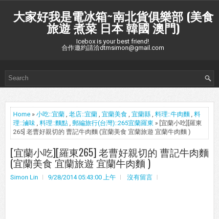
大家好我是電冰箱~南北貨俱樂部 (美食
旅遊 煮菜 日本 韓國 澳門)
Icebox is your best friend!
合作邀約請洽dtmsimon@gmail.com
Home
»
小吃::宜蘭
,
老店::宜蘭
,
宜蘭美食
,
宜蘭縣
,
料理::牛肉麵
,
料
理::滷味
,
料理::麵點
,
郵編旅行(台灣)::265宜蘭羅東
» [宜蘭小吃][羅東
265] 老曹好親切的 曹記牛肉麵 (宜蘭美食 宜蘭旅遊 宜蘭牛肉麵 )
[宜蘭小吃][羅東265] 老曹好親切的 曹記牛肉麵
(宜蘭美食 宜蘭旅遊 宜蘭牛肉麵 )
Simon Lin
9/28/2014 05:43:00 上午
沒有留言