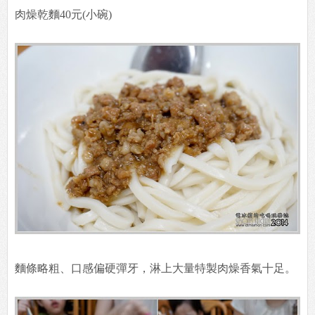
肉燥乾麵40元(小碗)
麵條略粗、口感偏硬彈牙，淋上大量特製肉燥香氣十足。