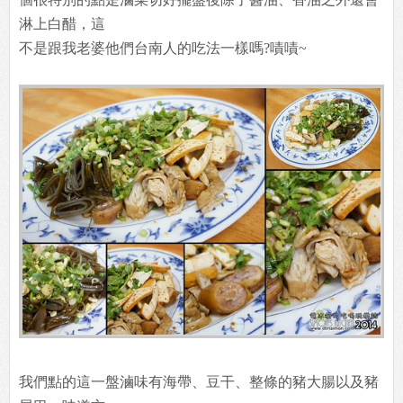
淋上白醋，這
不是跟我老婆他們台南人的吃法一樣嗎?嘖嘖~
我們點的這一盤滷味有海帶、豆干、整條的豬大腸以及豬