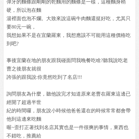
彈牙的麵條跟剛剛的乾麵用的麵條是一樣，這種麵身稍
硬，所以泡在麵
湯裡面也泡不爛。大致來說這碗牛肉麵還挺好吃，尤其只
要80元一碗，
我想如果不是在宜蘭羅東，我想應該不可能用這種價格吃
到吧?
事後宜蘭在地的朋友跟我碰面問我晚餐吃啥?聽我說吃老
曹之後朋友就很
誇張的跟我說:你竟然吃到了名店!!!
詢問朋友為什麼，聽他說完才知道原來老曹在羅東這邊已
經開了超過半世
紀的時間囉，朋友說小時候他爸爸還在的時候常常都會帶
他到這邊來吃麵
喔~歪打正著找到名店其實也是一件很爽的事情，東西也
不錯吃，推薦給