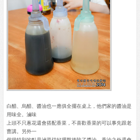
白醋、烏醋、醬油也一應俱全擺在桌上，他們家的醬油是
用味全。滷味
上頭不只蔥花還會搭配香菜，不喜歡香菜的可以事先跟老
曹講。另外一
個很特別的點是滷菜切好擺盤後除了醬油、香油之外還會