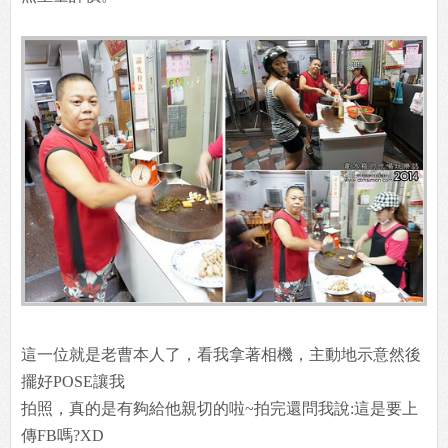
這一位就是老曹本人了，看我拿著相機，主動地示意然後
擺好POSE讓我
拍照，真的是有夠給他親切的啦~拍完還問我說:這是要上
傳FB嗎?XD