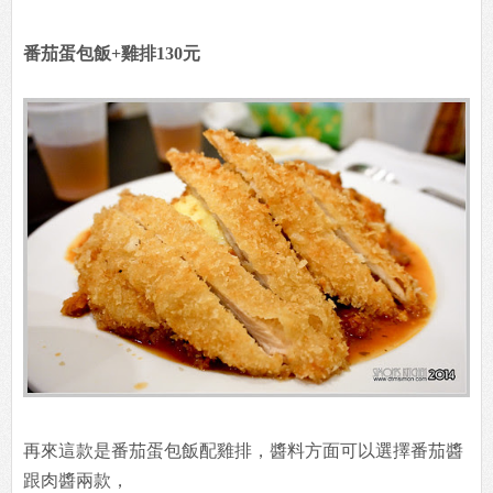
番茄蛋包飯+雞排130元
再來這款是番茄蛋包飯配雞排，醬料方面可以選擇番茄醬
跟肉醬兩款，