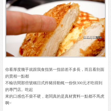
你看厚度幾乎就跟我食指第一指節差不多長，而且看剖面
的賣相一點都
不輸坊間那些號稱日式炸豬排動輒一份快300元才吃得到
的專門店。吃起
來的口感也不柴不硬，老闆真的是真材實料一點都不馬虎
啊~