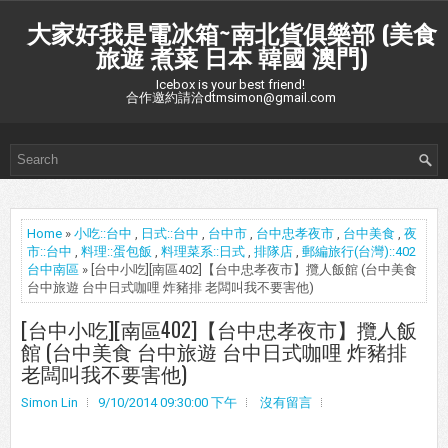
大家好我是電冰箱~南北貨俱樂部 (美食
旅遊 煮菜 日本 韓國 澳門)
Icebox is your best friend!
合作邀約請洽dtmsimon@gmail.com
Home
»
小吃::台中
,
日式::台中
,
台中市
,
台中忠孝夜市
,
台中美食
,
夜
市::台中
,
料理::蛋包飯
,
料理菜系::日式
,
排隊店
,
郵編旅行(台灣)::402
台中南區
» [台中小吃][南區402]【台中忠孝夜市】攬人飯館 (台中美食
台中旅遊 台中日式咖哩 炸豬排 老闆叫我不要害他)
[台中小吃][南區402]【台中忠孝夜市】攬人飯
館 (台中美食 台中旅遊 台中日式咖哩 炸豬排
老闆叫我不要害他)
Simon Lin
9/10/2014 09:30:00 下午
沒有留言