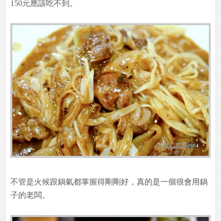
骰子牛有黑胡椒、咖哩跟原味三種口味可以選擇，家看這
個黑胡椒口味
的骰子牛，採用牛肋條伴著大量的洋蔥跟醬汁下鍋快炒而
成。這樣一大
盤的量足夠兩個人當配菜吃，如果想在一般平價鐵板燒吃
到我想不花個
150元應該吃不到。