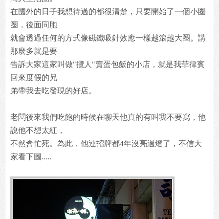
在國外的日子我想待過的都很清楚，只要開始了一個小圈
圈，後面同胞
就會透過任何的方式像磁鐵吸針效應一樣越滾越大圈。講
那麼多就是要
告訴大家這家叫做"攬人"賣蛋包飯的小店，就是我菲律賓
回來度假的兄
弟帶我去吃發現的好店。
老闆後來我們吃飽的時候在聊天他真的有叫我不要寫，他
說他不想太紅，
不然會忙死。為此，他連招牌都4年沒亮過燈了，不信大
家看下圖.....