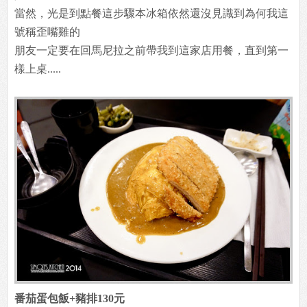
當然，光是到點餐這步驟本冰箱依然還沒見識到為何我這
號稱歪嘴雞的
朋友一定要在回馬尼拉之前帶我到這家店用餐，直到第一
樣上桌.....
番茄蛋包飯+豬排130元