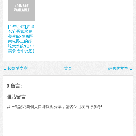
[台中小吃][北區
[台中小吃][西區
[台中港式][西屯
[台中小吃][中區
404] 美蓁小吃
403] 正筠小籠
407] 李哥港式
400]【台中中
店-道地福州
湯包 這個包其
燒臘便當 誰說
華夜市】中華
麵，超細緻滷
實還好而已! (台
小錢不能吃到
路臭豆腐、麵
味切工!(台中美
中美食 台中旅
猴腮雷的燒臘
線糊-這家應該
食 台中旅遊)
遊 已歇業店家)
呢?(台中美食
是中華夜市最
台中旅遊 大家
好吃的臭豆腐!
來吃便當)
(台中美食 台中
旅遊)
[台中小吃][西區
403] 吾家水餃
養生館-在西區
南屯路上的好
吃大水餃!(台中
美食 台中旅遊)