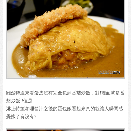
雖然轉過來看蛋皮沒有完全包到番茄炒飯，對!裡面就是番
茄炒飯!!但是
淋上特製咖哩醬汁之後的蛋包飯看起來真的就讓人瞬間感
覺餓了有沒有?