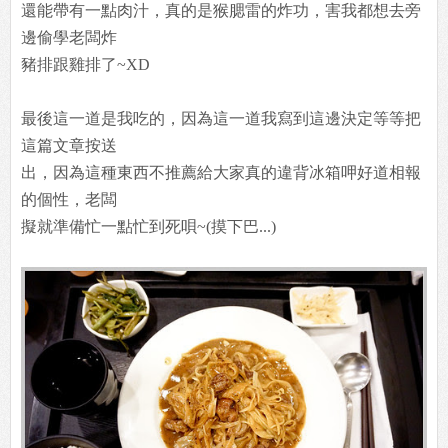
還能帶有一點肉汁，真的是猴腮雷的炸功，害我都想去旁
邊偷學老闆炸
豬排跟雞排了~XD
最後這一道是我吃的，因為這一道我寫到這邊決定等等把
這篇文章按送
出，因為這種東西不推薦給大家真的違背冰箱呷好道相報
的個性，老闆
擬就準備忙一點忙到死唄~(摸下巴...)