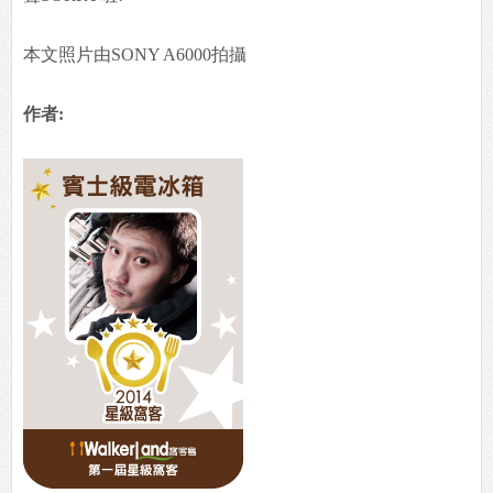
再把肉跟洋蔥整個淋到飯上，這樣的組合實在是殺白飯於
無形，重點才
100塊錢，難怪老闆叫我不要害他。這麼便宜的價位又真
材實料的好吃，
大家還不趕快去吃嗎?冰箱我只有在文末鄭重地跟老闆說
聲SORRY啦!
本文照片由SONY A6000拍攝
作者: