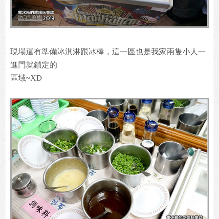
現場還有準備冰淇淋跟冰棒，這一區也是我家兩隻小人一
進門就鎖定的
區域~XD