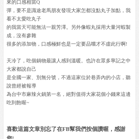
來的口感相當Q
彈，要不是識途老馬朋友發現大家怎都沒點丸子加點，我
看不太愛吃丸子
的我當天可能無法一親芳澤。另外像蝦丸採用大量河蝦製
成，沒有參雜
很多的添加物，口感極鮮也是一定要品嚐才不虛此行啊!
天冷了，吃個鍋物最讓人感到溫暖。也許在眾多寧記之中
大家都說自己
是全國一家、別無分號，不過這家位於巷弄內的小店，聽
說曾經被報導
為台中市麻辣火鍋第一名，絕對值得大家花個小錢來這邊
吃到飽喔~
喜歡這篇文章別忘了在FB幫我們按個讚喔，感謝
您!