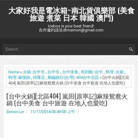
大家好我是電冰箱~南北貨俱樂部 (美食
旅遊 煮菜 日本 韓國 澳門)
Icebox is your best friend!
合作邀約請洽dtmsimon@gmail.com
Home
»
火鍋::台中市
,
台中市
,
台中美食
,
吃到飽::台中
,
料理::火鍋
,
料理::麻辣鍋
,
排隊店
,
郵編旅行(台灣)::404台中北區
» [台中火鍋][北區
404] 嵐田(原寧記)麻辣鴛鴦火鍋 (台中美食 台中旅遊 在地人也愛吃)
[台中火鍋][北區404] 嵐田(原寧記)麻辣鴛鴦火
鍋 (台中美食 台中旅遊 在地人也愛吃)
Simon Lin
11/17/2014 03:49:00 上午