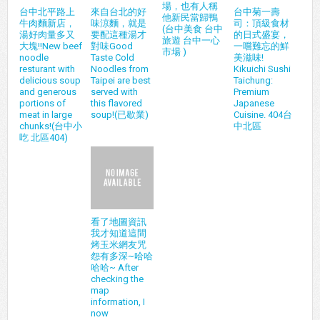
場，也有人稱
台中北平路上
來自台北的好
台中菊一壽
他新民當歸鴨
牛肉麵新店，
味涼麵，就是
司：頂級食材
(台中美食 台中
湯好肉量多又
要配這種湯才
的日式盛宴，
旅遊 台中一心
大塊!!New beef
對味Good
一嚐難忘的鮮
市場 )
noodle
Taste Cold
美滋味!
resturant with
Noodles from
Kikuichi Sushi
delicious soup
Taipei are best
Taichung:
and generous
served with
Premium
portions of
this flavored
Japanese
meat in large
soup!(已歇業)
Cuisine. 404台
chunks!(台中小
中北區
吃 北區404)
看了地圖資訊
我才知道這間
烤玉米網友咒
怨有多深~哈哈
哈哈~ After
checking the
map
information, I
now