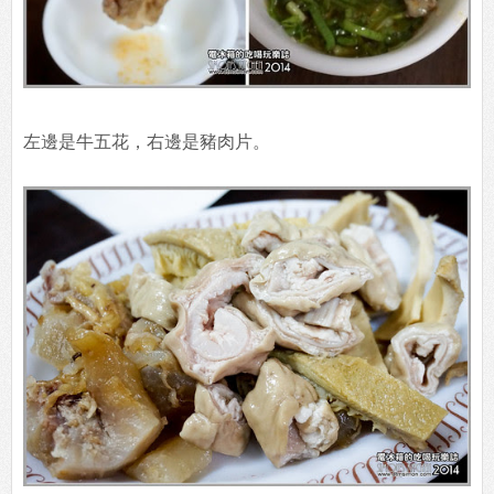
左邊是牛五花，右邊是豬肉片。