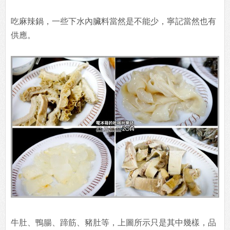
吃麻辣鍋，一些下水內臟料當然是不能少，寧記當然也有
供應。
牛肚、鴨腸、蹄筋、豬肚等，上圖所示只是其中幾樣，品