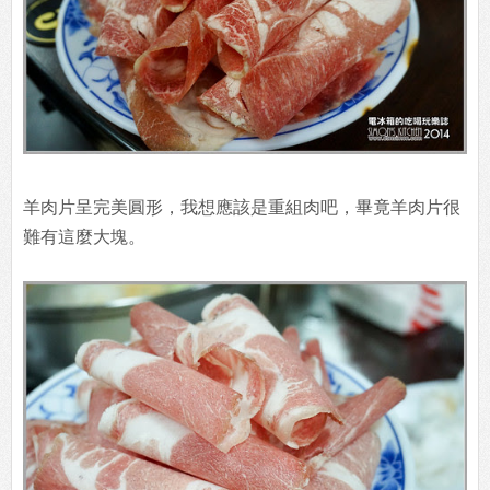
羊肉片呈完美圓形，我想應該是重組肉吧，畢竟羊肉片很
難有這麼大塊。