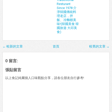
Resturant
Since 1978 介
淨韓國傳統料
理老店，拌
飯、冷麵都美
味!(韓國美食 韓
國旅遊 大邱美
食)
← 較新的文章
首頁
較舊的文章 →
0 留言:
張貼留言
以上食記純屬個人口味觀點分享，請各位朋友自行參考!