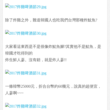
除了炸雞之外，難道韓國人也吃我們台灣那種炸魷魚?
大家看這東西是不是很像炸魷魚腳?其實他不是魷魚，是
韓國才吃得到的
炸生鮮人蔘。沒有錯，就是炸人蔘!!
一條韓幣25000元，折合台幣約60幾元，說真的超便宜，
人蔘啊~~~