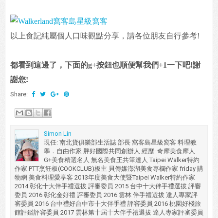
以上食記純屬個人口味觀點分享，請各位朋友自行參考!
都看到這邊了，下面的g+按鈕也順便幫我們+1一下吧!謝
謝您!
Share:
Simon Lin
現任: 南北貨俱樂部生活誌 部長 窩客島星級窩客 料理教
學．自由作家 胖好國際共同創辦人 經歷: 奇摩美食摩人
G+美食精選名人 無名美食王共筆達人 Taipei Walker特約
作家 PTT烹飪板(COOKCLUB)板主 貝傳媒澎湖美食專欄作家 friday 購
物網 美食料理愛享客 2013年度美食大使暨Taipei Walker特約作家
2014 彰化十大伴手禮選拔 評審委員 2015 台中十大伴手禮選拔 評審
委員 2016 彰化金好禮 評審委員 2016 雲林 伴手禮選拔 達人專家評
審委員 2016 台中禮好台中市十大伴手禮 評審委員 2016 桃園好棧旅
館評鑑評審委員 2017 雲林第十屆十大伴手禮選拔 達人專家評審委員