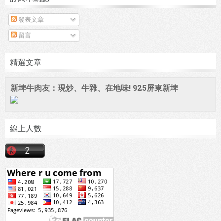
發表文章
留言
精選文章
新埤牛肉友：現炒、牛雜、在地味! 925屏東新埤
線上人數