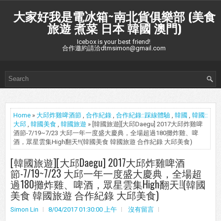
大家好我是電冰箱~南北貨俱樂部 (美食
旅遊 煮菜 日本 韓國 澳門)
Icebox is your best friend!
合作邀約請洽dtmsimon@gmail.com
Home
»
大邱炸雞啤酒節
,
合作紀錄
,
合作紀錄::踩線體驗
,
韓國
,
韓國::
大邱
,
韓國美食
,
韓國旅遊
» [韓國旅遊][大邱Daegu] 2017大邱炸雞啤
酒節-7/19~7/23 大邱一年一度盛大慶典，全場超過180攤炸雞、啤
酒，眾星雲集High翻天!!(韓國美食 韓國旅遊 合作紀錄 大邱美食)
[韓國旅遊][大邱Daegu] 2017大邱炸雞啤酒
節-7/19~7/23 大邱一年一度盛大慶典，全場超
過180攤炸雞、啤酒，眾星雲集High翻天!!(韓國
美食 韓國旅遊 合作紀錄 大邱美食)
Simon Lin
8/04/2017 01:30:00 上午
沒有留言