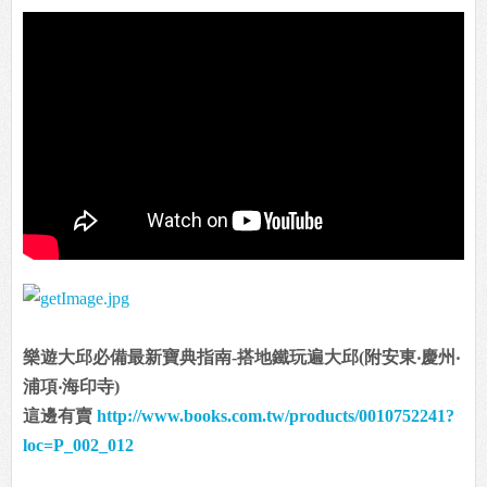
樂遊大邱必備最新寶典指南-搭地鐵玩遍大邱(附安東‧慶州‧
浦項‧海印寺)
這邊有賣
http://www.books.com.tw/products/0010752241?
loc=P_002_012