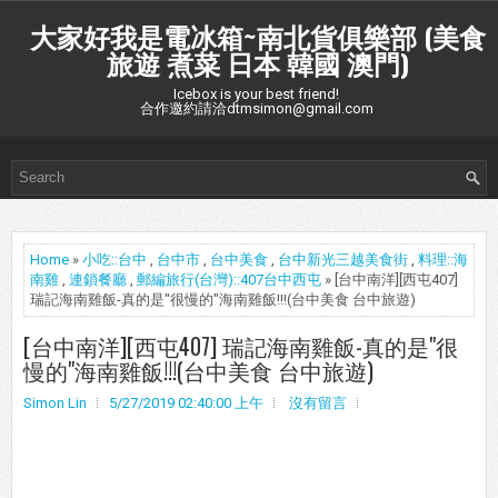
大家好我是電冰箱~南北貨俱樂部 (美食
旅遊 煮菜 日本 韓國 澳門)
Icebox is your best friend!
合作邀約請洽dtmsimon@gmail.com
Home
»
小吃::台中
,
台中市
,
台中美食
,
台中新光三越美食街
,
料理::海
南雞
,
連鎖餐廳
,
郵編旅行(台灣)::407台中西屯
» [台中南洋][西屯407]
瑞記海南雞飯-真的是"很慢的"海南雞飯!!!(台中美食 台中旅遊)
[台中南洋][西屯407] 瑞記海南雞飯-真的是"很
慢的"海南雞飯!!!(台中美食 台中旅遊)
Simon Lin
5/27/2019 02:40:00 上午
沒有留言