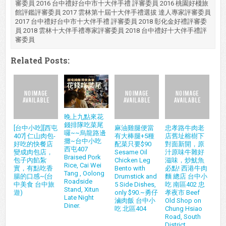
審委員 2016 台中禮好台中市十大伴手禮 評審委員 2016 桃園好棧旅
館評鑑評審委員 2017 雲林第十屆十大伴手禮選拔 達人專家評審委員
2017 台中禮好台中市十大伴手禮 評審委員 2018 彰化金好禮評審委
員 2018 雲林十大伴手禮專家評審委員 2018 台中禮好十大伴手禮評
審委員
Related Posts:
晚上九點來花
錢排隊吃菜尾
[台中小吃][西屯
麻油雞腿便當
忠孝路牛肉老
囉~~烏龍路邊
407] 仁山肉包-
有大棒腿+5種
店舊址榕樹下
攤~台中小吃
好吃的快餐店
配菜只要$90
對面新開，原
西屯407
變成肉包店，
Sesame Oil
汁原味牛雜好
Braised Pork
包子內餡紮
Chicken Leg
滋味，炒魷魚
Rice, Cai Wei
實，有點吃香
Bento with
必點! 西港牛肉
Tang , Oolong
腸的口感~(台
Drumstick and
麵 總店 台中小
Roadside
中美食 台中旅
5 Side Dishes,
吃 南區402 忠
Stand, Xitun
遊)
only $90.~勇仔
孝夜市 Beef
Late Night
滷肉飯 台中小
Old Shop on
Diner.
吃 北區404
Chung Hsiao
Road, South
District,