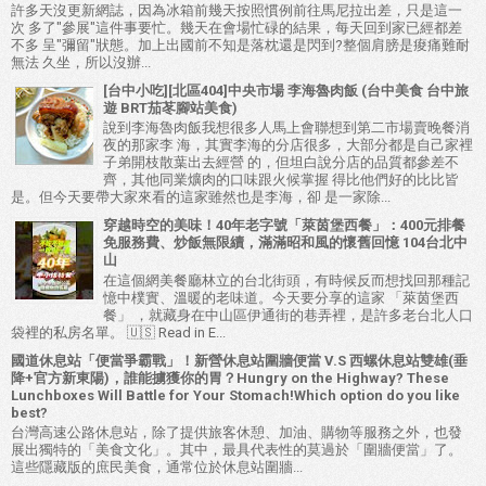
許多天沒更新網誌，因為冰箱前幾天按照慣例前往馬尼拉出差，只是這一
次 多了"參展"這件事要忙。幾天在會場忙碌的結果，每天回到家已經都差
不多 呈"彌留"狀態。加上出國前不知是落枕還是閃到?整個肩膀是痠痛難耐
無法 久坐，所以沒辦...
[台中小吃][北區404]中央市場 李海魯肉飯 (台中美食 台中旅
遊 BRT茄苳腳站美食)
說到李海魯肉飯我想很多人馬上會聯想到第二市場賣晚餐消
夜的那家李 海，其實李海的分店很多，大部分都是自己家裡
子弟開枝散葉出去經營 的，但坦白說分店的品質都參差不
齊，其他同業爌肉的口味跟火候掌握 得比他們好的比比皆
是。但今天要帶大家來看的這家雖然也是李海，卻 是一家除...
穿越時空的美味！40年老字號「萊茵堡西餐」：400元排餐
免服務費、炒飯無限續，滿滿昭和風的懷舊回憶 104台北中
山
在這個網美餐廳林立的台北街頭，有時候反而想找回那種記
憶中樸實、溫暖的老味道。今天要分享的這家 「萊茵堡西
餐」 ，就藏身在中山區伊通街的巷弄裡，是許多老台北人口
袋裡的私房名單。 🇺🇸 Read in E...
國道休息站「便當爭霸戰」！新營休息站圍牆便當 V.S 西螺休息站雙雄(垂
降+官方新東陽)，誰能擄獲你的胃？Hungry on the Highway? These
Lunchboxes Will Battle for Your Stomach!Which option do you like
best?
台灣高速公路休息站，除了提供旅客休憩、加油、購物等服務之外，也發
展出獨特的「美食文化」。其中，最具代表性的莫過於「圍牆便當」了。
這些隱藏版的庶民美食，通常位於休息站圍牆...