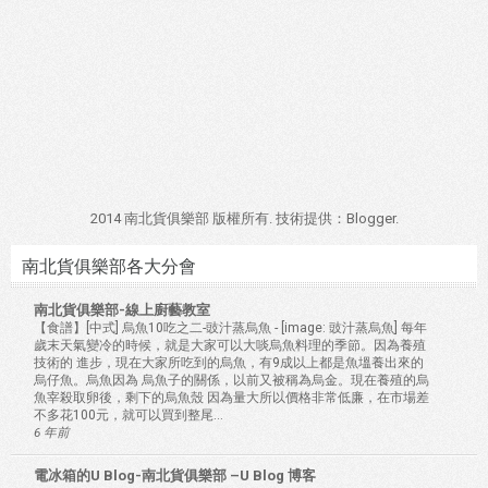
2014 南北貨俱樂部 版權所有. 技術提供：
Blogger
.
南北貨俱樂部各大分會
南北貨俱樂部-線上廚藝教室
【食譜】[中式] 烏魚10吃之二-豉汁蒸烏魚
-
[image: 豉汁蒸烏魚] 每年
歲末天氣變冷的時候，就是大家可以大啖烏魚料理的季節。因為養殖
技術的 進步，現在大家所吃到的烏魚，有9成以上都是魚塭養出來的
烏仔魚。烏魚因為 烏魚子的關係，以前又被稱為烏金。現在養殖的烏
魚宰殺取卵後，剩下的烏魚殼 因為量大所以價格非常低廉，在市場差
不多花100元，就可以買到整尾...
6 年前
電冰箱的U Blog-南北貨俱樂部 –U Blog 博客