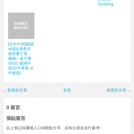
Taichung.
[台中牛排][南區
402]忠孝夜市
超份量丁骨，
擺滿一桌只要
330元-德洲牛
排(台中美食 台
中旅遊)
← 較新的文章
首頁
較舊的文章 →
0 留言:
張貼留言
以上食記純屬個人口味觀點分享，請各位朋友自行參考!