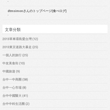
-
dtmsimonさんのトップページ[食べログ]
-
文章分類
2013單車環島愛台灣
(12)
2013東京迷路大暴走
(25)
一個人的旅行
(25)
中友美食街
(10)
中國旅遊
(9)
台中一中商圈
(58)
台中一心市場
(8)
台中中國醫大
(41)
台中中科生活圈
(2)