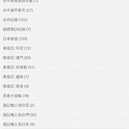
台中華美黃昏市集
(1)
台中逢甲夜市
(27)
合作紀錄
(122)
媒體專訪紀錄
(7)
日本旅遊
(129)
東南亞::印尼
(13)
東南亞::澳門
(30)
東南亞::菲律賓
(51)
東南亞::越南
(1)
東南亞::香港
(4)
美食大攻略
(18)
遊記懶人包印尼
(2)
遊記懶人包台灣
(33)
遊記懶人包日本
(9)