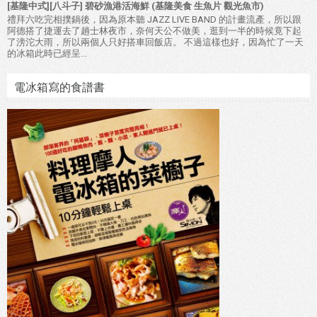
[基隆中式][八斗子] 碧砂漁港活海鮮 (基隆美食 生魚片 觀光魚市)
禮拜六吃完相撲鍋後，因為原本聽 JAZZ LIVE BAND 的計畫流產，所以跟
阿德搭了捷運去了趟士林夜市，奈何天公不做美，逛到一半的時候竟下起
了滂沱大雨，所以兩個人只好搭車回飯店。 不過這樣也好，因為忙了一天
的冰箱此時已經呈...
電冰箱寫的食譜書