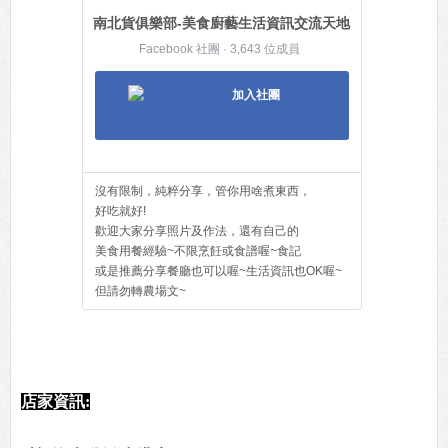
南北貨俱樂部-美食廚藝生活資訊交流天地
Facebook 社團 · 3,643 位成員
加入社團
沒有限制，純粹分享，管你用啥煮東西，
好吃就好!
歡迎大家分享照片及作法，還有自己的
美食用餐經驗~不限烹飪或食譜喔~食記
或是推薦分享餐廳也可以喔~生活資訊也OK喔~
但請勿轉農場文~
店家資訊: