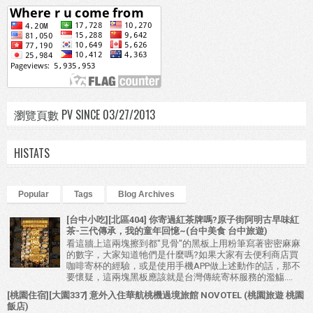
瀏覽頁數 PV SINCE 03/27/2013
HISTATS
Popular
Tags
Blog Archives
[台中小吃][北區404] 你寄過紅茶牌嗎?原子街阿明古早味紅
茶-三代傳承，我的童年回憶~(台中美食 台中旅遊)
看這牆上這兩塊擦到都"見骨"的黑板上用粉筆寫著密密麻麻
的數字，大家知道牠們是什麼嗎?如果大家有去便利商店買
咖啡寄杯的經驗，或是使用手機APP做上述動作的話，那不
要懷疑，這兩塊黑板應該就是台灣傳統寄杯服務的濫觴....
[桃園住宿][大園337] 意外入住華航桃機過境旅館 NOVOTEL (桃園旅遊 桃園
飯店)