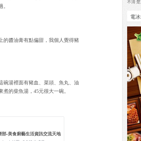
不清 楚
過。
電冰
上的醬油膏有點偏甜，我個人覺得豬
這碗湯裡面有豬血、菜頭、魚丸、油
東煮的柴魚湯，45元很大一碗。
樂部-美食廚藝生活資訊交流天地