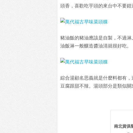
頭香，喜歡吃芋頭的來台中不要錯
豬油飯的豬油應該是自製，不過淋
油飯淋一般釀造醬油清就很好吃。
綜合湯顧名思義就是什麼料都有，
豆腐跟甜不辣。湯頭部分是類似關
南北貨俱