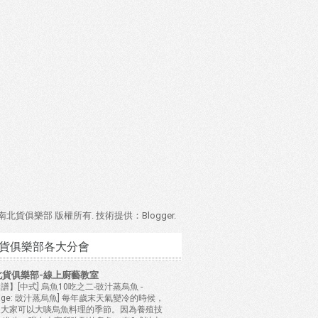
4 南北貨俱樂部 版權所有. 技術提供：
Blogger
.
貨俱樂部各大分會
北貨俱樂部-線上廚藝教室
譜】[中式] 烏魚10吃之二-豉汁蒸烏魚
-
mage: 豉汁蒸烏魚] 每年歲末天氣變冷的時候，
是大家可以大啖烏魚料理的季節。因為養殖技