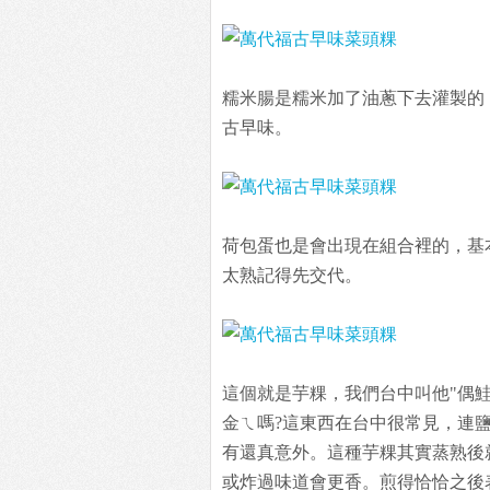
糯米腸是糯米加了油蔥下去灌製的
古早味。
荷包蛋也是會出現在組合裡的，基
太熟記得先交代。
這個就是芋粿，我們台中叫他"偶
金ㄟ嗎?這東西在台中很常見，連
有還真意外。這種芋粿其實蒸熟後
或炸過味道會更香。煎得恰恰之後