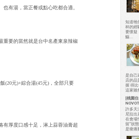
、也有湯，當正餐或點心吃都合適。
知道牠
杯的經
要懷疑
觴....
最重要的當然就是台中名產東泉辣椒
是自己
店的品
油飯(20元)+綜合湯(45元)，全部只要
握 得
這家雖然
。
[桃園住
NOVO
許多天
尼拉出
在會場
留"狀
略有厚度口感十足，淋上蒜蓉油膏超
是痠痛難