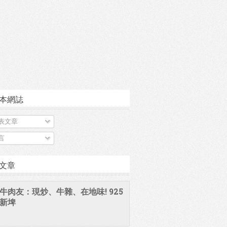
本網誌
表文章
言
文章
牛肉友：現炒、牛雜、在地味! 925
新埤