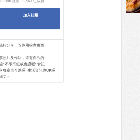
cebook 社團 · 3,643 位成員
加入社團
純粹分享，管你用啥煮東西，
享照片及作法，還有自己的
驗~不限烹飪或食譜喔~食記
享餐廳也可以喔~生活資訊也OK喔~
場文~