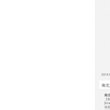
201
南北
南
【食
[i
就