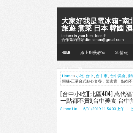
大家好我是電冰箱~南北
旅遊 煮菜 日本 韓國 澳
Icebox is your best friend!
合作邀約請洽dtmsimon@gmail.com
HOME
線上廚藝教室
3C情報
懶人包台灣
Home
»
小吃::台中
,
台中市
,
台中美食
,
郵
頭粿-正港台式點心套餐，菜逃貴一點都不貴
[台中小吃][北區404] 
一點都不貴!(台中美食 台中
Simon Lin
5/31/2019 11:54:00 上午