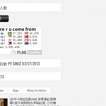
人數
 PV SINCE 03/27/2013
ATS
lar
Tags
Blog Archives
[台中小吃][北區404] 你寄過紅茶牌
嗎?原子街阿明古早味紅茶-三代傳