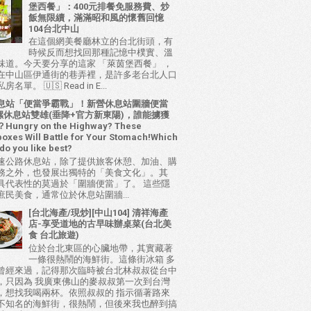
堡西餐」：400元排餐免服務費、炒
飯無限續，滿滿昭和風的懷舊回憶
104台北中山
在這個網美餐廳林立的台北街頭，有
時候反而想找回那種記憶中樸實、溫
味道。今天要分享的這家 「萊茵堡西餐」 ，
在中山區伊通街的巷弄裡，是許多老台北人口
名單。 🇺🇸 Read in E...
息站「便當爭霸戰」！新營休息站圍牆便當
 西螺休息站雙雄(垂降+官方新東陽)，誰能擄獲
ungry on the Highway? These
oxes Will Battle for Your Stomach!Which
do you like best?
速公路休息站，除了提供旅客休憩、加油、購
務之外，也發展出獨特的「美食文化」。其
具代表性的莫過於「圍牆便當」了。 這些隱
庶民美食，通常位於休息站圍牆...
[台北海產/現炒][中山104] 清祥海產
店-享受道地的古早味辦桌菜(台北美
食 台北旅遊)
位於台北東區的心臟地帶，其實藏著
一條很熱鬧的海鮮街。這條街冰箱 多
曾經來過，記得那次臨時被台北林叔叔從台中
，只因為 我廣東佛山的麥叔叔第一次到台灣
，想找我喝兩杯。依照叔叔的 指示循著路來
不知名的海鮮街，很熱鬧，但後來我也醉到搞