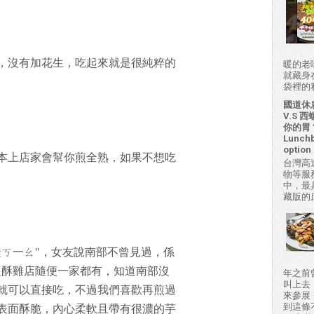
，沒有加花生，吃起來就是很純粹的
暖的老
就藏身
袋裡的私房
國道休
V.S
你的胃？H
Lunchb
option 
本上店家會幫你煎全熟，如果不想吃
台灣高
物等服
中，最
藏版的
鮭ㄎ一ㄠ"，女友說南部不曾見過，係
鹽酥雞店隨便一家都有，知道南部沒
年之前
叫上去
就可以直接吃，不過我們喜歡再煎過
來參展
到這條
表面酥脆，內心柔軟且帶有很濃的芋