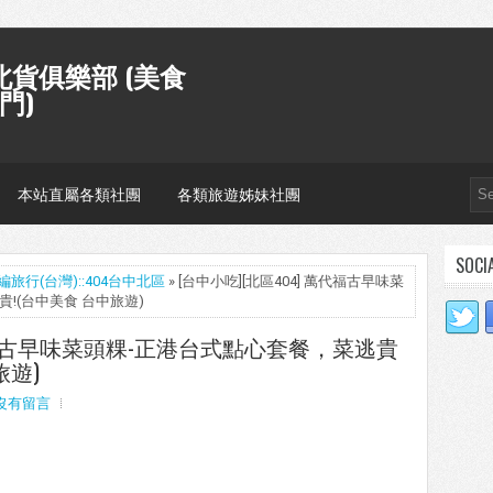
貨俱樂部 (美食
門)
本站直屬各類社團
各類旅遊姊妹社團
SOCI
編旅行(台灣)::404台中北區
» [台中小吃][北區404] 萬代福古早味菜
!(台中美食 台中旅遊)
萬代福古早味菜頭粿-正港台式點心套餐，菜逃貴
旅遊)
沒有留言