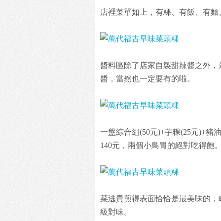
店裡菜單如上，有粿、有飯、有麵
醬料區除了店家自製甜辣醬之外，
醬，當然也一定要有的啦。
一盤綜合組(50元)+芋粿(25元)+豬
140元，兩個小鳥胃的絕對吃得飽
菜逃貴煎得表面恰恰是最美味的，
級對味。