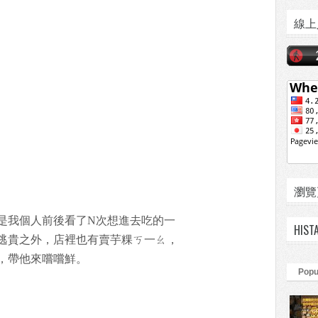
線上
瀏覽頁數
是我個人前後看了N次想進去吃的一
HIST
逃貴之外，店裡也有賣芋粿ㄎ一ㄠ，
，帶他來嚐嚐鮮。
Popu