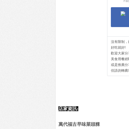
Fa
沒有限制，
好吃就好!
歡迎大家分
美食用餐經
或是推薦分
但請勿轉農
店家資訊:
萬代福古早味菜頭粿