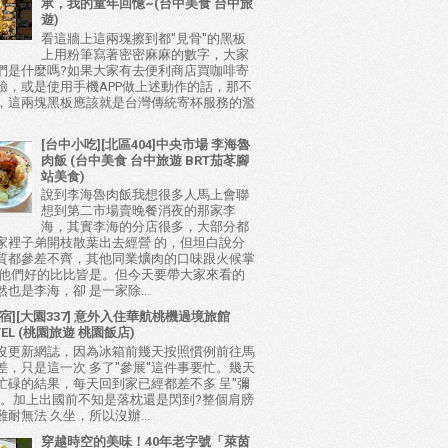
承，我的童年回憶~(台中美食 台中旅
遊)
看這牆上這兩塊擦到都"見骨"的黑板
上用粉筆寫著密密麻麻的數字，大家
們是什麼嗎?如果大家有去便利商店買咖啡寄
驗，或是使用手機APP做上述動作的話，那不
，這兩塊黑板應該就是台灣傳統寄杯服務的濫
[台中小吃][北區404]中央市場 李海魯
肉飯 (台中美食 台中旅遊 BRT茄苳腳
站美食)
說到李海魯肉飯我想很多人馬上會聯
想到第二市場賣晚餐消夜的那家李
海，其實李海的分店很多，大部分都
家裡子弟開枝散葉出去經營 的，但坦白說分
質都參差不齊，其他同業爌肉的口味跟火候掌
比他們好的比比皆是。但今天要帶大家來看的
也是李海，卻 是一家除...
宿][大園337] 意外入住華航桃機過境旅館
TEL (桃園旅遊 桃園飯店)
沒更新網誌，因為冰箱前幾天按照慣例前往馬
差，只是這一次 多了"參展"這件事要忙。幾天
忙碌的結果，每天回到家已經都差不多 呈"彌
態。加上出國前不知是落枕還是閃到?整個肩膀
耐無法 久坐，所以沒辦...
穿越時空的美味！40年老字號「萊茵