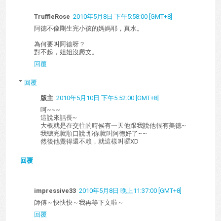
TruffleRose
2010年5月8日 下午5:58:00 [GMT+8]
阿德不像剛生完小孩的媽媽耶，真水。
為何要叫阿德呀？
對不起，姐姐沒爬文。
回覆
回覆
版主
2010年5月10日 下午5:52:00 [GMT+8]
呵~~~
這說來話長~
大概就是在交往的時候有一天他跟我說他很有美德~
我聽完就順口說:那你就叫阿德好了~~
然後他覺得還不賴，就這樣叫囉XD
回覆
impressive33
2010年5月8日 晚上11:37:00 [GMT+8]
師傅～快快快～我再等下文啦～
回覆