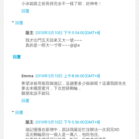
小冰箱跟之前長得完全不一樣了耶﹐好神奇﹗
回覆
回覆
版主
2010年5月10日 下午5:54:00 [GMT+8]
我才出門五天回來又大一號~~~
真的是一暝大一寸呀~~~@@a
回覆
Emma
2010年5月10日 上午8:06:00 [GMT+8]
希望冰箱哥能寫個遊記，這趟要多少摳摳呢？這週我跟先生
要去米國度蜜月，下次想搭郵輪，
聽朋友說不錯玩
回覆
回覆
版主
2010年5月10日 下午5:56:00 [GMT+8]
遊記慢慢在新增中，原諒我最近忙沒辦法一次寫完XD
這次郵輪部分一個人是一萬八，包吃包住。