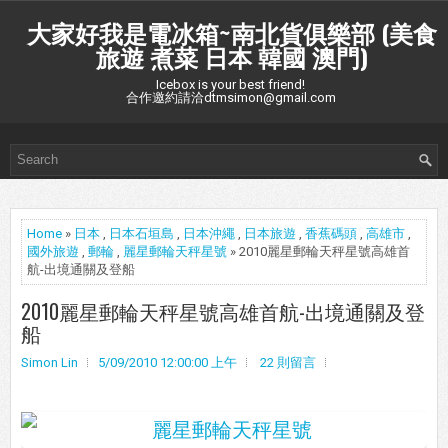
大家好我是電冰箱~南北貨俱樂部 (美食
旅遊 煮菜 日本 韓國 澳門)
Icebox is your best friend!
合作邀約請洽dtmsimon@gmail.com
Home
»
日本
,
日本石垣島
,
日本沖繩
,
日本旅遊
,
香蕉碼頭
,
高雄市
,
國外旅遊
,
郵輪
,
麗星郵輪天秤星號
» 2010麗星郵輪天秤星號高雄首
航-出境通關及登船
2010麗星郵輪天秤星號高雄首航-出境通關及登
船
Simon Lin
5/09/2010 12:00:00 上午
22 則留言