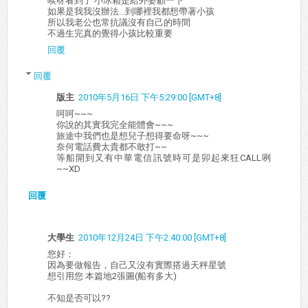
唉呀看到了 小冰箱是給外婆顧一下
如果是我我沒辦法...到哪裡我都想帶著小孩
所以我老公也常抗議沒有自己的時間
不過生完真的覺得小孩比較重要
回覆
回覆
版主
2010年5月16日 下午5:29:00 [GMT+8]
呵呵~~~
你說的其實我完全能體會~~~
旅途中我們也是想兒子想得要命呀~~~
奈何電話費太貴都不敢打~~
等船開到又有中華電信訊號時可是卯起來狂CALL咧
~~XD
回覆
大學生
2010年12月24日 下午2:40:00 [GMT+8]
您好：
因為要做報告，自己又沒有實際搭過天秤星號
想引用您 本篇地2張圖(船有多大)
不知是否可以??