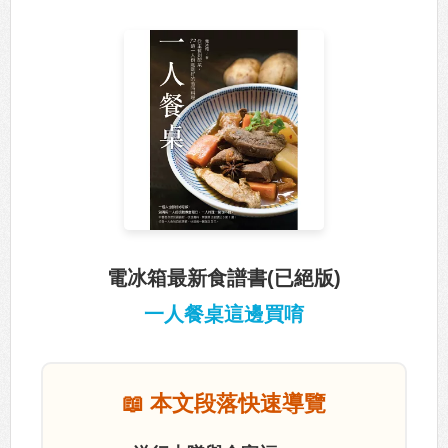
電冰箱最新食譜書(已絕版)
一人餐桌這邊買唷
📖 本文段落快速導覽