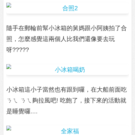
隨手在郵輪前幫小冰箱的舅媽跟小阿姨拍了合
照，怎麼感覺這兩個人比我們還像要去玩
呀?????
小冰箱這小子當然也有跟到囉，在大船前面吃
ㄋㄟ ㄋㄟ夠拉風吧! 吃飽了，接下來的活動就
是睡覺囉....