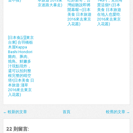
雷不推)
本旅遊 2013東
吃好新奇，台
140円，竟然有
京迷路大暴走)
灣組聽說即將
賣這個!!.(日本
開幕喔~(日本
美食 日本旅遊
美食 日本旅遊
在地人也愛吃
2016來去東京
2016來去東京
入花叢)
入花叢)
[日本食記][東京
台東] 合羽橋栃
木屋Kappa
Bashi Hondori
雞肉、豚肉、
燒鳥。鮮嫩多
汁現點現炸，
還可以拍到整
根完整的晴空
塔!(日本美食 日
本旅遊 淺草
2016來去東京
入花叢)
← 較新的文章
首頁
較舊的文章 →
22 則留言: