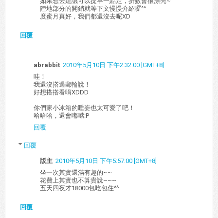
如果想去建議可以提早一點定，折數會很漂亮~
陸地部分的開銷就等下文慢慢介紹囉^^
度蜜月真好，我們都還沒去呢XD
回覆
abrabbit
2010年5月10日 下午2:32:00 [GMT+8]
哇！
我還沒搭過郵輪說！
好想搭搭看唷XDDD
你們家小冰箱的睡姿也太可愛了吧！
哈哈哈，還會嘟嘴:P
回覆
回覆
版主
2010年5月10日 下午5:57:00 [GMT+8]
坐一次其實還滿有趣的~~
花費上其實也不算貴說~~~
五天四夜才18000包吃包住^^
回覆