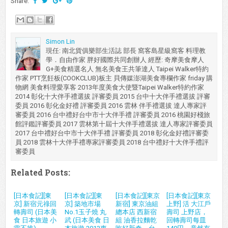
Share:
Simon Lin
現任: 南北貨俱樂部生活誌 部長 窩客島星級窩客 料理教
學．自由作家 胖好國際共同創辦人 經歷: 奇摩美食摩人
G+美食精選名人 無名美食王共筆達人 Taipei Walker特約
作家 PTT烹飪板(COOKCLUB)板主 貝傳媒澎湖美食專欄作家 friday 購
物網 美食料理愛享客 2013年度美食大使暨Taipei Walker特約作家
2014 彰化十大伴手禮選拔 評審委員 2015 台中十大伴手禮選拔 評審
委員 2016 彰化金好禮 評審委員 2016 雲林 伴手禮選拔 達人專家評
審委員 2016 台中禮好台中市十大伴手禮 評審委員 2016 桃園好棧旅
館評鑑評審委員 2017 雲林第十屆十大伴手禮選拔 達人專家評審委員
2017 台中禮好台中市十大伴手禮 評審委員 2018 彰化金好禮評審委
員 2018 雲林十大伴手禮專家評審委員 2018 台中禮好十大伴手禮評
審委員
Related Posts:
[日本食記][東
[日本食記][東
[日本食記][東京
[日本食記][東京
京] 新宿元祿回
京] 築地市場
新宿] 東京油組
上野] 活 大江戶
轉壽司 (日本美
No.1玉子燒 丸
總本店 西新宿
壽司 上野店，
食 日本旅遊 小
武 (日本美食 日
組 油香拉麵乾
回轉壽司每皿