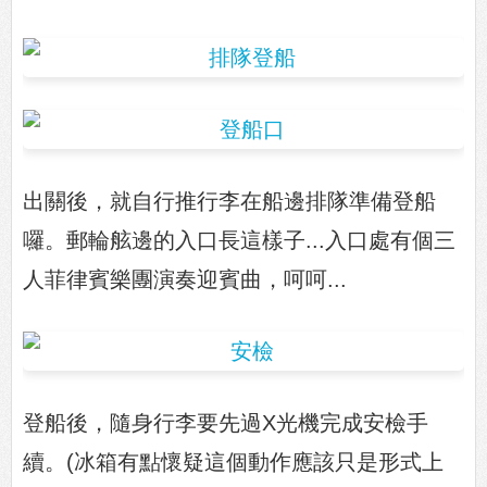
出關後，就自行推行李在船邊排隊準備登船
囉。郵輪舷邊的入口長這樣子...入口處有個三
人菲律賓樂團演奏迎賓曲，呵呵...
登船後，隨身行李要先過X光機完成安檢手
續。(冰箱有點懷疑這個動作應該只是形式上