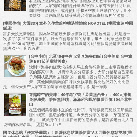
看這牆上這兩塊擦到都"見骨"的黑板上用粉筆寫著密密麻麻
的數字，大家知道牠們是什麼嗎?如果大家有去便利商店買
咖啡寄杯的經驗，或是使用手機APP做上述動作的話，那不
要懷疑，這兩塊黑板應該就是台灣傳統寄杯服務的濫觴....
[桃園住宿][大園337] 意外入住華航桃機過境旅館 NOVOTEL (桃園旅遊 桃園
飯店)
許多天沒更新網誌，因為冰箱前幾天按照慣例前往馬尼拉出差，只是這一
次 多了"參展"這件事要忙。幾天在會場忙碌的結果，每天回到家已經都差
不多 呈"彌留"狀態。加上出國前不知是落枕還是閃到?整個肩膀是痠痛難耐
無法 久坐，所以沒辦...
[台中小吃][北區404]中央市場 李海魯肉飯 (台中美食 台中旅
遊 BRT茄苳腳站美食)
說到李海魯肉飯我想很多人馬上會聯想到第二市場賣晚餐消
夜的那家李 海，其實李海的分店很多，大部分都是自己家裡
子弟開枝散葉出去經營 的，但坦白說分店的品質都參差不
齊，其他同業爌肉的口味跟火候掌握 得比他們好的比比皆
是。但今天要帶大家來看的這家雖然也是李海，卻 是一家除...
穿越時空的美味！40年老字號「萊茵堡西餐」：400元排餐
免服務費、炒飯無限續，滿滿昭和風的懷舊回憶 104台北中
山
在這個網美餐廳林立的台北街頭，有時候反而想找回那種記
憶中樸實、溫暖的老味道。今天要分享的這家 「萊茵堡西
餐」 ，就藏身在中山區伊通街的巷弄裡，是許多老台北人口
袋裡的私房名單。 🇺🇸 Read in E...
國道休息站「便當爭霸戰」！新營休息站圍牆便當 V.S 西螺休息站雙雄(垂