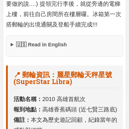
要做的說....) 提領完行李後，就從旁邊的電梯
上樓，前往自己房間所在樓層囉。冰箱第一次
搭郵輪的出境通關及登船手續完成!!!
🇺🇸 Read in English
📍 郵輪資訊：麗星郵輪天秤星號
(SuperStar Libra)
活動名稱：
2010 高雄首航次
報到地點：
高雄香蕉碼頭 (近七賢三路底)
備註：
本文為歷史遊記回顧，紀錄當年的