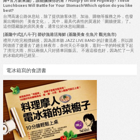
降+官方新東陽)，誰能擄獲你的胃？Hungry on the Highway? These
Lunchboxes Will Battle for Your Stomach!Which option do you like
best?
台灣高速公路休息站，除了提供旅客休憩、加油、購物等服務之外，也發
展出獨特的「美食文化」。其中，最具代表性的莫過於「圍牆便當」了。
這些隱藏版的庶民美食，通常位於休息站圍牆...
[基隆中式][八斗子] 碧砂漁港活海鮮 (基隆美食 生魚片 觀光魚市)
禮拜六吃完相撲鍋後，因為原本聽 JAZZ LIVE BAND 的計畫流產，所以跟
阿德搭了捷運去了趟士林夜市，奈何天公不做美，逛到一半的時候竟下起
了滂沱大雨，所以兩個人只好搭車回飯店。 不過這樣也好，因為忙了一天
的冰箱此時已經呈...
電冰箱寫的食譜書