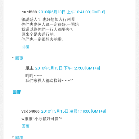
cuci588
2010年5月13日 上午10:41:00 [GMT+8]
很誘惑人ㄟ.也好想加入行列喔
你們夫妻倆人緣一定很好.一開始
我還以為你們一行人都要去ㄟ
原來全是去送行的.
他們也一定很想去的啦.
回覆
回覆
版主
2010年5月13日 下午1:27:00 [GMT+8]
呵呵~~~
我們家裡人都這樣辣~~~^^
回覆
vcd54066
2010年5月15日 凌晨1:19:00 [GMT+8]
w推推!!小冰箱好可愛^^
回覆
回覆