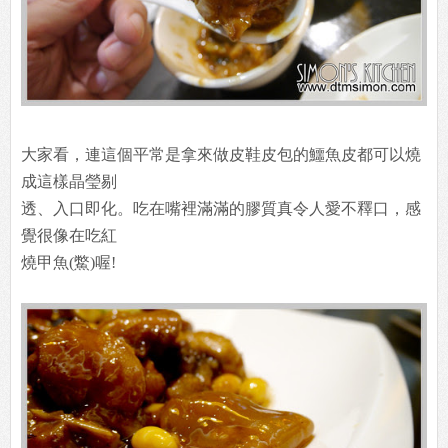
大家看，連這個平常是拿來做皮鞋皮包的鱷魚皮都可以燒
成這樣晶瑩剔
透、入口即化。吃在嘴裡滿滿的膠質真令人愛不釋口，感
覺很像在吃紅
燒甲魚(鱉)喔!