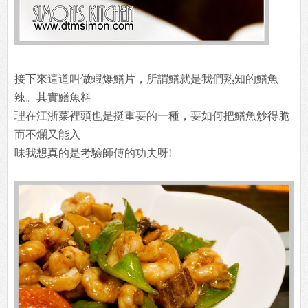
接下來這道叫做蝦爆鱔片，所謂鱔就是我們熟知的鱔魚
辣。其實鱔魚料
理在江浙菜裡頭也是挺重要的一種，要如何把鱔魚炒得脆
而不爛又能入
味我想真的是考驗師傅的功夫呀!