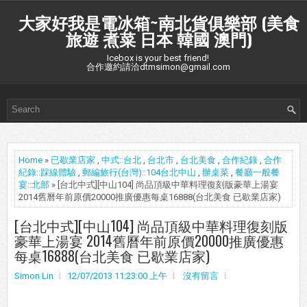
大家好我是電冰箱~南北貨俱樂部 (美食
旅遊 煮菜 日本 韓國 澳門)
Icebox is your best friend!
合作邀約請洽dtmsimon@gmail.com
Home
»
已歇業店家
,
中式::台北
,
台北市
,
台北美食
,
合作紀錄
,
合作
紀錄::踩線體驗
,
郵編旅行(台灣)::104台北中山
,
辦桌菜
,
餐廳一般餐
宴::北部
» [台北中式][中山104] 尚品頂級中華料理復刻版豪華上湯宴
2014舊曆年前原價20000推廣優惠每桌16888(台北美食 已歇業店家)
[台北中式][中山104] 尚品頂級中華料理復刻版
豪華上湯宴 2014舊曆年前原價20000推廣優惠
每桌16888(台北美食 已歇業店家)
Simon Lin
12/07/2013 11:23:00 上午
沒有留言