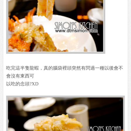
吃完這半隻龍蝦，真的腦袋裡頭突然有閃過一種以後會不
會沒有東西可
以吃的念頭?XD