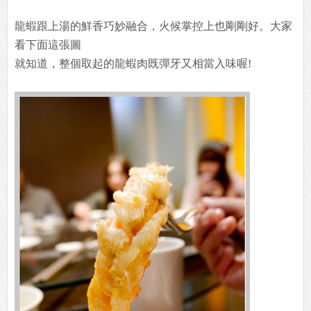
龍蝦跟上湯的鮮香巧妙融合，火候掌控上也剛剛好。大家
看下面這張圖
就知道，整個取起的龍蝦肉既彈牙又相當入味喔!