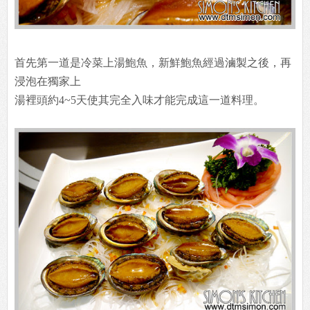
首先第一道是冷菜上湯鮑魚，新鮮鮑魚經過滷製之後，再
浸泡在獨家上
湯裡頭約4~5天使其完全入味才能完成這一道料理。