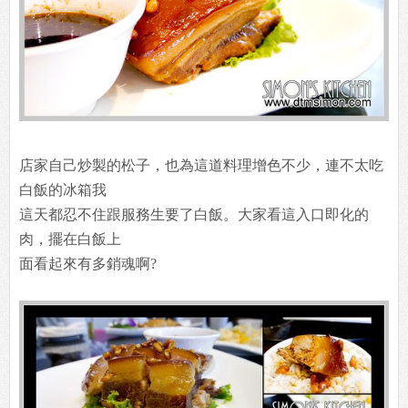
店家自己炒製的松子，也為這道料理增色不少，連不太吃
白飯的冰箱我
這天都忍不住跟服務生要了白飯。大家看這入口即化的
肉，擺在白飯上
面看起來有多銷魂啊?