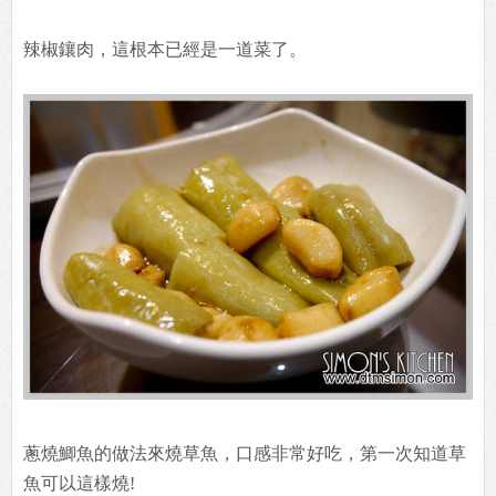
辣椒鑲肉，這根本已經是一道菜了。
蔥燒鯽魚的做法來燒草魚，口感非常好吃，第一次知道草
魚可以這樣燒!