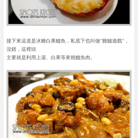
接下來這道是冰糖白果鱷魚，私底下也叫做"雞鱷遊戲"，
沒錯，這裡頭
主要就是利用上湯、白果等來燒鱷魚肉。