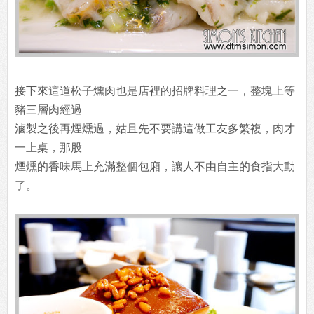
接下來這道松子燻肉也是店裡的招牌料理之一，整塊上等
豬三層肉經過
滷製之後再煙燻過，姑且先不要講這做工友多繁複，肉才
一上桌，那股
煙燻的香味馬上充滿整個包廂，讓人不由自主的食指大動
了。