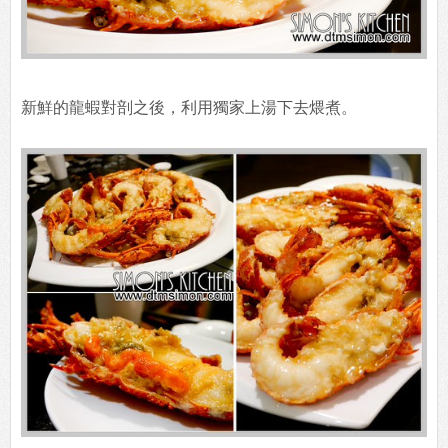
新鮮的龍蝦對剖之後，利用獨家上湯下去煨煮。