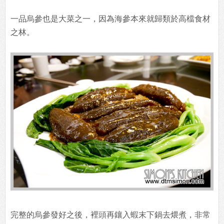
一品烏參也是大菜之一，因為海參本來就歸類於高檔食材
之林。
完整的烏參發好之後，裡頭再鑲入蝦末下鍋去煨煮，非常