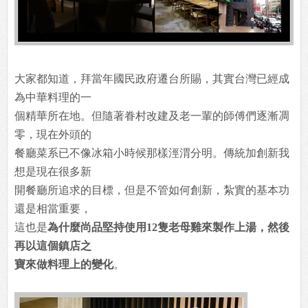
大家都知道，拜當年國民政府遷台所賜，其實台灣已經成
為中華料理的一
個精華所在地。但隨著眷村改建及老一輩的師傅們逐漸凋
零，現在外頭的
餐廳菜系已不像冰箱小時候那樣涇渭分明。傳統加創新我
想是現在很多新
開餐廳所追求的目標，但是不管如何創新，紮實的基本功
還是相當重要，
這也是
為什麼尚品堅持使用12隻老母雞來製作上湯，然後
再以這個鎮店之
寶來做料理上的變化
。