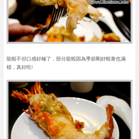
龍蝦不但口感好極了，部分龍蝦因為季節剛好蝦膏也滿
檔，真好吃!