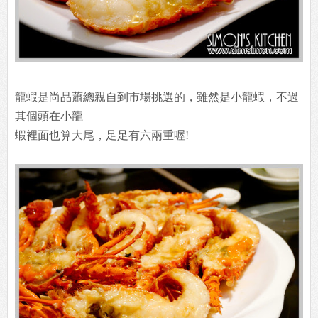
龍蝦是尚品蕭總親自到市場挑選的，雖然是小龍蝦，不過
其個頭在小龍
蝦裡面也算大尾，足足有六兩重喔!