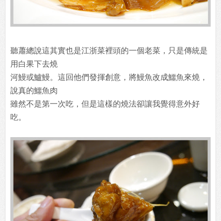
聽蕭總說這其實也是江浙菜裡頭的一個老菜，只是傳統是
用白果下去燒
河鰻或鱸鰻。這回他們發揮創意，將鰻魚改成鱷魚來燒，
說真的鱷魚肉
雖然不是第一次吃，但是這樣的燒法卻讓我覺得意外好
吃。