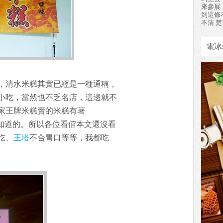
來參展
到這條
不清 楚
電冰
，清水米糕其實已經是一種通稱，
小吃，當然也不乏名店，這邊就不
家王牌米糕賣的米糕有著
趣知道的。所以各位看倌本文還沒看
吃、
王塔
不合胃口等等，我都吃