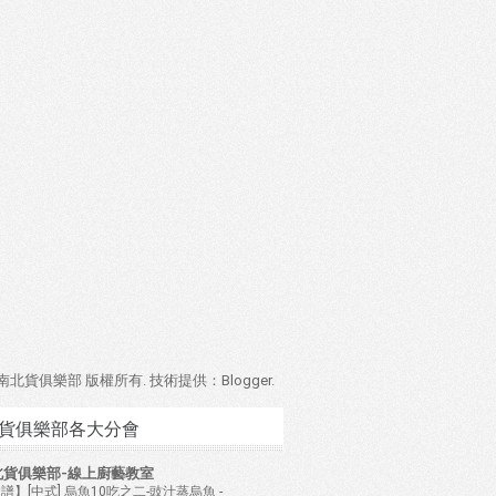
4 南北貨俱樂部 版權所有. 技術提供：
Blogger
.
貨俱樂部各大分會
北貨俱樂部-線上廚藝教室
譜】[中式] 烏魚10吃之二-豉汁蒸烏魚
-