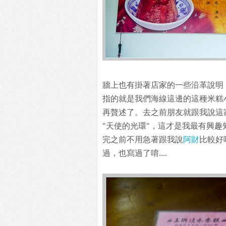
牆上也有掛著店家的一些沿革說明
指的就是我們海線這邊的這種米糕
再贅述了。去之前朋友就跟我說這
"天使的光環"，這才是我最有興
完之前不用急著跟我說
阿財
比較好
過，也寫過了唷....