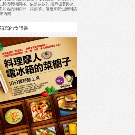
，想找我喝兩杯。依照叔叔的 指示循著路來
不知名的海鮮街，很熱鬧，但後來我也醉到搞
東西南...
箱寫的食譜書