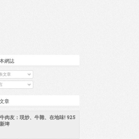
本網誌
表文章
言
文章
牛肉友：現炒、牛雜、在地味! 925
新埤