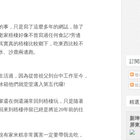
的事，只是寫了這麼多年的網誌，除了
老家梧棲好像不曾寫過任何食記?旁邊
其實真的梧棲比較鄉下，吃東西比較不
水、沙鹿兩邊跑。
訂閱
發
生活過，因為從曾祖父到台中工作至今，
冰箱他們就堂堂邁入第五代囉!
留
精選
輩還在倒還滿常回到梧棲玩，只是隨著
回來到梧棲停留已經是將近20年前的往
新埤
屏東
說有家米糕非常厲害一定要帶我去吃，