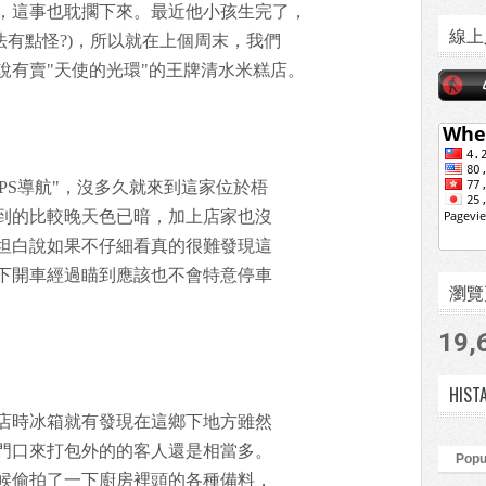
，這事也耽擱下來。最近他小孩生完了，
線上
法有點怪?)，所以就在上個周末，我們
說有賣"天使的光環"的王牌清水米糕店。
PS導航"，沒多久就來到這家位於梧
到的比較晚天色已暗，加上店家也沒
坦白說如果不仔細看真的很難發現這
下開車經過瞄到應該也不會特意停車
瀏覽頁數
19,
HIST
店時冰箱就有發現在這鄉下地方雖然
門口來打包外的的客人還是相當多。
Popu
候偷拍了一下廚房裡頭的各種備料，