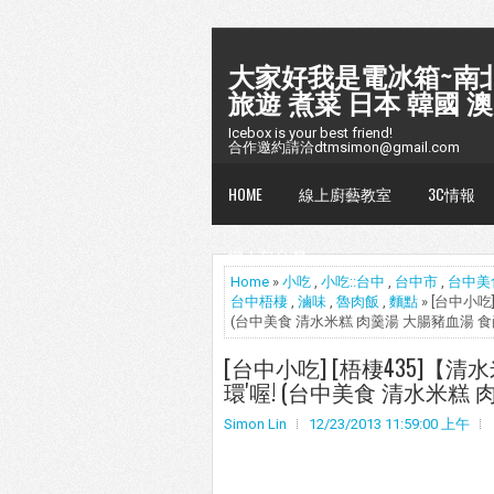
大家好我是電冰箱~南北
旅遊 煮菜 日本 韓國 澳
Icebox is your best friend!
合作邀約請洽dtmsimon@gmail.com
HOME
線上廚藝教室
3C情報
懶人包台灣
Home
»
小吃
,
小吃::台中
,
台中市
,
台中美
台中梧棲
,
滷味
,
魯肉飯
,
麵點
» [台中小
(台中美食 清水米糕 肉羹湯 大腸豬血湯 食
[台中小吃] [梧棲435]【
環'喔! (台中美食 清水米糕
Simon Lin
12/23/2013 11:59:00 上午