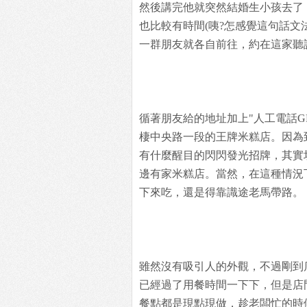
然後講完他就突然結婚生小孩去了
也比較有時間(咦?怎感覺這句話文
一群朋友就各自前往，約在這家聽
循著朋友給的地址加上"人工電話G
棲中央路一段的王牌米糕店。因為
有什麼醒目的閃閃發光招牌，其實
邊有家米糕店。當然，在這種情況
下來吃，還是得靠識途老馬帶路。
雖然沒有吸引人的外觀，不過剛到
已經過了用餐時間一下下，但是店
餐點都是現點現做，趁老闆忙的時