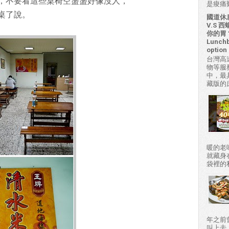
，不要看這些桌椅空盪盪好像沒人，
是痠痛難
桌了說。
國道休
V.S
你的胃？H
Lunchb
option 
台灣高
物等服
中，最
藏版的
暖的老
就藏身
袋裡的私房
年之前
叫上去