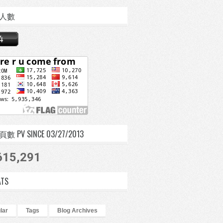
人數
 PV SINCE 03/27/2013
615,291
ATS
lar
Tags
Blog Archives