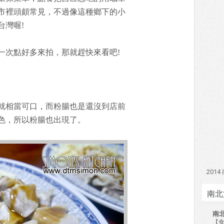
市裡頭頗常見，不過像這種鄉下的小
台灣喔!
一次點好多來拍，那就趕快來看吧!
就相當可口，而粉腸也是還沒到店前
色，所以粉腸也出現了。
201
南北
南
【食