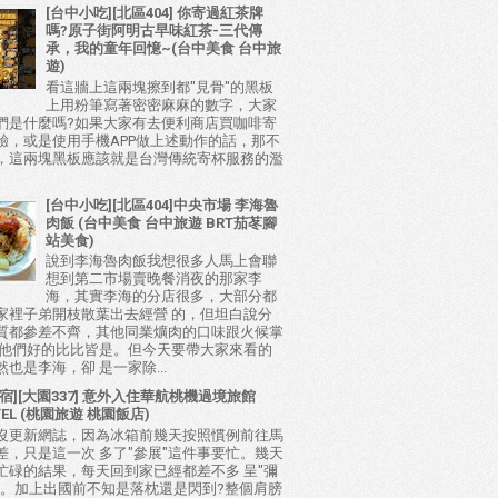
[台中小吃][北區404] 你寄過紅茶牌
嗎?原子街阿明古早味紅茶-三代傳
承，我的童年回憶~(台中美食 台中旅
遊)
看這牆上這兩塊擦到都"見骨"的黑板
上用粉筆寫著密密麻麻的數字，大家
們是什麼嗎?如果大家有去便利商店買咖啡寄
驗，或是使用手機APP做上述動作的話，那不
，這兩塊黑板應該就是台灣傳統寄杯服務的濫
[台中小吃][北區404]中央市場 李海魯
肉飯 (台中美食 台中旅遊 BRT茄苳腳
站美食)
說到李海魯肉飯我想很多人馬上會聯
想到第二市場賣晚餐消夜的那家李
海，其實李海的分店很多，大部分都
家裡子弟開枝散葉出去經營 的，但坦白說分
質都參差不齊，其他同業爌肉的口味跟火候掌
比他們好的比比皆是。但今天要帶大家來看的
也是李海，卻 是一家除...
宿][大園337] 意外入住華航桃機過境旅館
TEL (桃園旅遊 桃園飯店)
沒更新網誌，因為冰箱前幾天按照慣例前往馬
差，只是這一次 多了"參展"這件事要忙。幾天
忙碌的結果，每天回到家已經都差不多 呈"彌
態。加上出國前不知是落枕還是閃到?整個肩膀