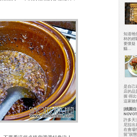
知道牠
杯的經
要懷疑
觴....
是自己
店的品
握 得
這家雖然
[桃園住
NOVO
許多天
尼拉出
在會場
留"狀