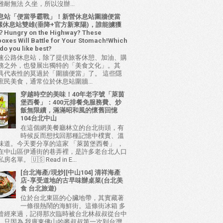
耐無法 久坐，所以沒辦...
息站「便當爭霸戰」！新營休息站圍牆便當
 西螺休息站雙雄(垂降+官方新東陽)，誰能擄獲
ungry on the Highway? These
oxes Will Battle for Your Stomach!Which
do you like best?
速公路休息站，除了提供旅客休憩、加油、購
務之外，也發展出獨特的「美食文化」。其
具代表性的莫過於「圍牆便當」了。 這些隱
庶民美食，通常位於休息站圍牆...
穿越時空的美味！40年老字號「萊茵
堡西餐」：400元排餐免服務費、炒
飯無限續，滿滿昭和風的懷舊回憶
104台北中山
在這個網美餐廳林立的台北街頭，有
時候反而想找回那種記憶中樸實、溫
味道。今天要分享的這家 「萊茵堡西餐」 ，
在中山區伊通街的巷弄裡，是許多老台北人口
名單。 🇺🇸 Read in E...
[台北海產/現炒][中山104] 清祥海產
店-享受道地的古早味辦桌菜(台北美
食 台北旅遊)
位於台北東區的心臟地帶，其實藏著
一條很熱鬧的海鮮街。這條街冰箱 多
曾經來過，記得那次臨時被台北林叔叔從台中
，只因為 我廣東佛山的麥叔叔第一次到台灣