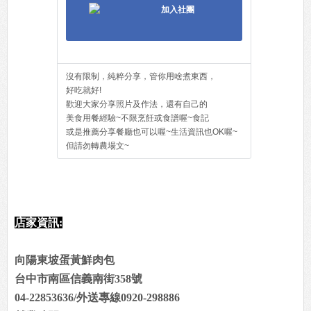
加入社團
沒有限制，純粹分享，管你用啥煮東西，
好吃就好!
歡迎大家分享照片及作法，還有自己的
美食用餐經驗~不限烹飪或食譜喔~食記
或是推薦分享餐廳也可以喔~生活資訊也OK喔~
但請勿轉農場文~
店家資訊:
向陽東坡蛋黃鮮肉包
台中市南區信義南街358號
04-22853636/外送專線0920-298886