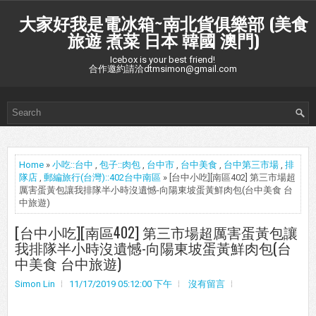
大家好我是電冰箱~南北貨俱樂部 (美食
旅遊 煮菜 日本 韓國 澳門)
Icebox is your best friend!
合作邀約請洽dtmsimon@gmail.com
Home
»
小吃::台中
,
包子::肉包
,
台中市
,
台中美食
,
台中第三市場
,
排
隊店
,
郵編旅行(台灣)::402台中南區
» [台中小吃][南區402] 第三市場超
厲害蛋黃包讓我排隊半小時沒遺憾-向陽東坡蛋黃鮮肉包(台中美食 台
中旅遊)
[台中小吃][南區402] 第三市場超厲害蛋黃包讓
我排隊半小時沒遺憾-向陽東坡蛋黃鮮肉包(台
中美食 台中旅遊)
Simon Lin
11/17/2019 05:12:00 下午
沒有留言