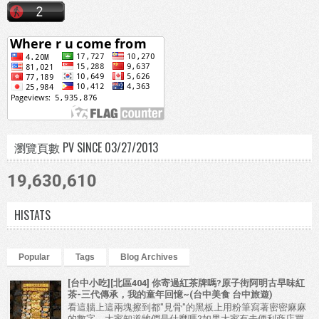
瀏覽頁數 PV SINCE 03/27/2013
19,630,610
HISTATS
Popular
Tags
Blog Archives
[台中小吃][北區404] 你寄過紅茶牌嗎?原子街阿明古早味紅
茶-三代傳承，我的童年回憶~(台中美食 台中旅遊)
看這牆上這兩塊擦到都"見骨"的黑板上用粉筆寫著密密麻麻
的數字，大家知道牠們是什麼嗎?如果大家有去便利商店買