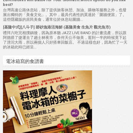
best?
台灣高速公路休息站，除了提供旅客休憩、加油、購物等服務之外，也發
展出獨特的「美食文化」。其中，最具代表性的莫過於「圍牆便當」了。
這些隱藏版的庶民美食，通常位於休息站圍牆...
[基隆中式][八斗子] 碧砂漁港活海鮮 (基隆美食 生魚片 觀光魚市)
禮拜六吃完相撲鍋後，因為原本聽 JAZZ LIVE BAND 的計畫流產，所以跟
阿德搭了捷運去了趟士林夜市，奈何天公不做美，逛到一半的時候竟下起
了滂沱大雨，所以兩個人只好搭車回飯店。 不過這樣也好，因為忙了一天
的冰箱此時已經呈...
電冰箱寫的食譜書