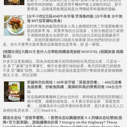
咖啡寄杯的經驗，或是使用手機APP做上述動作的話，那不
要懷疑，這兩塊黑板應該就是台灣傳統寄杯服務的濫觴....
[台中小吃][北區404]中央市場 李海魯肉飯 (台中美食 台中旅
遊 BRT茄苳腳站美食)
說到李海魯肉飯我想很多人馬上會聯想到第二市場賣晚餐消
夜的那家李 海，其實李海的分店很多，大部分都是自己家裡
子弟開枝散葉出去經營 的，但坦白說分店的品質都參差不
齊，其他同業爌肉的口味跟火候掌握 得比他們好的比比皆
是。但今天要帶大家來看的這家雖然也是李海，卻 是一家除...
[桃園住宿][大園337] 意外入住華航桃機過境旅館 NOVOTEL (桃園旅遊 桃園
飯店)
許多天沒更新網誌，因為冰箱前幾天按照慣例前往馬尼拉出差，只是這一
次 多了"參展"這件事要忙。幾天在會場忙碌的結果，每天回到家已經都差
不多 呈"彌留"狀態。加上出國前不知是落枕還是閃到?整個肩膀是痠痛難耐
無法 久坐，所以沒辦...
穿越時空的美味！40年老字號「萊茵堡西餐」：400元排餐
免服務費、炒飯無限續，滿滿昭和風的懷舊回憶 104台北中
山
在這個網美餐廳林立的台北街頭，有時候反而想找回那種記
憶中樸實、溫暖的老味道。今天要分享的這家 「萊茵堡西
餐」 ，就藏身在中山區伊通街的巷弄裡，是許多老台北人口
袋裡的私房名單。 🇺🇸 Read in E...
國道休息站「便當爭霸戰」！新營休息站圍牆便當 V.S 西螺休息站雙雄(垂
降+官方新東陽)，誰能擄獲你的胃？Hungry on the Highway? These
Lunchboxes Will Battle for Your Stomach!Which option do you like