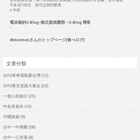
魚宰殺取卵後，剩下的烏魚殼 因為量大所以價格非常低廉，在市場差
不多花100元，就可以買到整尾...
6 年前
電冰箱的U Blog-南北貨俱樂部 –U Blog 博客
-
dtmsimonさんのトップページ[食べログ]
-
文章分類
2013單車環島愛台灣
(12)
2013東京迷路大暴走
(25)
一個人的旅行
(25)
中友美食街
(10)
中國旅遊
(9)
台中一中商圈
(58)
台中一心市場
(8)