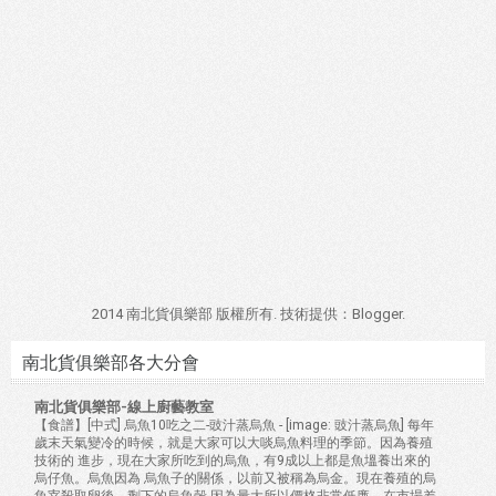
2014 南北貨俱樂部 版權所有. 技術提供：
Blogger
.
南北貨俱樂部各大分會
南北貨俱樂部-線上廚藝教室
【食譜】[中式] 烏魚10吃之二-豉汁蒸烏魚
-
[image: 豉汁蒸烏魚] 每年
歲末天氣變冷的時候，就是大家可以大啖烏魚料理的季節。因為養殖
技術的 進步，現在大家所吃到的烏魚，有9成以上都是魚塭養出來的
烏仔魚。烏魚因為 烏魚子的關係，以前又被稱為烏金。現在養殖的烏