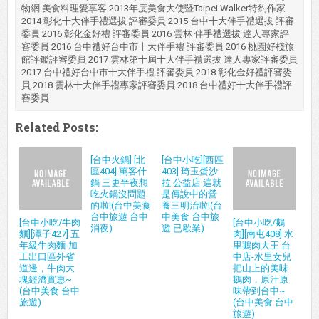
物網 美食料理愛享客 2013年度美食大使暨Taipei Walker特約作家
2014 彰化十大伴手禮選拔 評審委員 2015 台中十大伴手禮選拔 評審
委員 2016 彰化金好禮 評審委員 2016 雲林 伴手禮選拔 達人專家評
審委員 2016 台中禮好台中市十大伴手禮 評審委員 2016 桃園好棧旅
館評鑑評審委員 2017 雲林第十屆十大伴手禮選拔 達人專家評審委員
2017 台中禮好台中市十大伴手禮 評審委員 2018 彰化金好禮評審委
員 2018 雲林十大伴手禮專家評審委員 2018 台中禮好十大伴手禮評
審委員
Related Posts:
[台中火鍋] [北
[台中小吃][西區
區404] 萬客什
403] 琦玉蛋沙
鍋 三更半夜想
拉 公益店 這就
吃火鍋沒問題
是傳說中的營
的啦!(台中美食
養三明治啦!(台
台中旅遊 台中
中美食 台中旅
[台中小吃/牛肉
[台中小吃/鵝
消夜)
遊 已歇業)
麵][潭子427] 五
肉][南屯408] 水
年級牛肉麵-加
里鵝肉大王 台
工出口區外省
中店-水里女兒
道邊，牛肉大
把山上的美味
塊經濟實惠~
鵝肉，原汁原
(台中美食 台中
味帶到台中~
旅遊)
(台中美食 台中
旅遊)