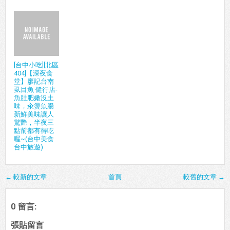
[台中小吃][北區
404]【深夜食
堂】廖記台南
虱目魚 健行店-
魚肚肥嫩沒土
味，汆燙魚腸
新鮮美味讓人
驚艷，半夜三
點前都有得吃
喔~(台中美食
台中旅遊)
← 較新的文章
首頁
較舊的文章 →
0 留言:
張貼留言